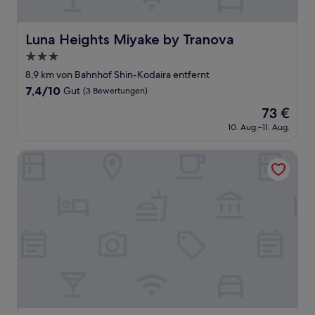
Luna Heights Miyake by Tranova
Luna Heights Miyake by Tranova
3.0-
Sterne-
8,9 km von Bahnhof Shin-Kodaira entfernt
Unterkunft
7.4
7,4/10
Gut
(3 Bewertungen)
von
Der
73 €
10,
Preis
Gut,
10. Aug.–11. Aug.
beträgt
(3
73 €
Bewertungen)
Hotel Keyaki Gate Tokyo Fuchu