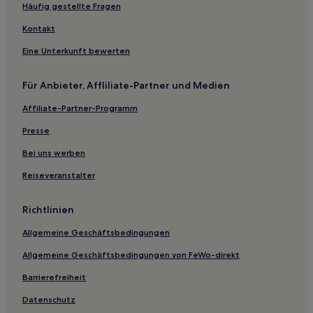
Häufig gestellte Fragen
Hotels mit Fitnessbereich in Minato
Kontakt
Lgbtqia-Freundliche in Minato
Eine Unterkunft bewerten
Günstige in Hatagaya
Hotels mit inbegriffenem Frühstück nahe Hikawa-Schlucht
Für Anbieter, Affliliate-Partner und Medien
Hotels mit Parkplatz in Kyobashi
Affiliate-Partner-Programm
Familien in Sumida
Presse
Hotels mit Parkplatz in Kioicho
Bei uns werben
Günstige in Itabashi
Reiseveranstalter
Günstige in Katsushika
Hotels mit Küchenzeile in Dogenzaka
Richtlinien
Hotels mit Wellnessbereich nahe Mitake-Schlucht
Allgemeine Geschäftsbedingungen
Günstige nahe Mitake-Schlucht
Allgemeine Geschäftsbedingungen von FeWo-direkt
Günstige in Kamata
Barrierefreiheit
Hotels mit Parkplatz in Tachikawa
Datenschutz
Günstige in Toshima