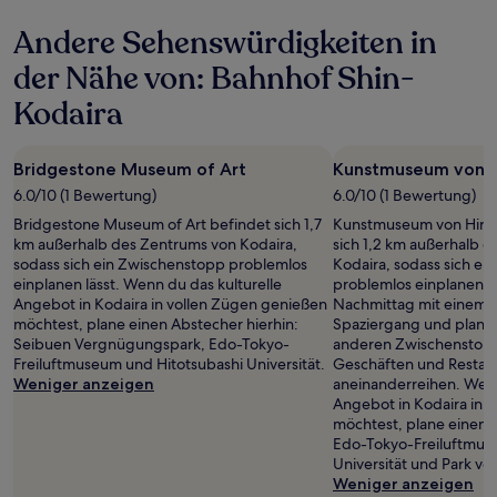
gelten.
Andere Sehenswürdigkeiten in
der Nähe von: Bahnhof Shin-
Kodaira
Bridgestone Museum of Art
Kunstmuseum von H
6.0/10 (1 Bewertung)
6.0/10 (1 Bewertung)
Bridgestone Museum of Art befindet sich 1,7
Kunstmuseum von Hirak
km außerhalb des Zentrums von Kodaira,
sich 1,2 km außerhalb 
sodass sich ein Zwischenstopp problemlos
Kodaira, sodass sich e
einplanen lässt. Wenn du das kulturelle
problemlos einplanen l
Angebot in Kodaira in vollen Zügen genießen
Nachmittag mit einem 
möchtest, plane einen Abstecher hierhin:
Spaziergang und plane
Seibuen Vergnügungspark, Edo-Tokyo-
anderen Zwischenstopp 
Freiluftmuseum und Hitotsubashi Universität.
Geschäften und Restaura
Weniger anzeigen
aneinanderreihen. Wenn
Angebot in Kodaira in 
möchtest, plane einen A
Edo-Tokyo-Freiluftmus
Universität und Park vo
Weniger anzeigen