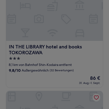
IN THE LIBRARY hotel and books TOKOROZAWA
IN THE LIBRARY hotel and books
TOKOROZAWA
3.0-
Sterne-
8,1 km von Bahnhof Shin-Kodaira entfernt
Unterkunft
9.8
9,8/10
Außergewöhnlich
(32 Bewertungen)
von
Der
86 €
10,
Preis
Außergewöhnlich,
31. Aug.–1. Sept.
beträgt
(32
86 €
Bewertungen)
JR East Hotel Mets Tachikawa