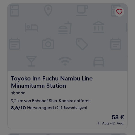
40 €
(627
Toyoko Inn Fuchu Nambu Line Minamitama Station
Bewertungen)
Toyoko Inn Fuchu Nambu Line Minamitama Station
Toyoko Inn Fuchu Nambu Line
Minamitama Station
3.0-
Sterne-
9,2 km von Bahnhof Shin-Kodaira entfernt
Unterkunft
8.6
8,6/10
Hervorragend
(543 Bewertungen)
von
Der
58 €
10,
Preis
Hervorragend,
11. Aug.–12. Aug.
beträgt
(543
58 €
Bewertungen)