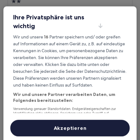
2.0-
Sterne-
1,1 km von Bahnhof Shin-Kodaira entfernt
Unterkunft
10.0
Ihre Privatsphäre ist uns
10/10
Außergewöhnlich
(1 Bewertung)
von
wichtig
Der
75 €
10,
Preis
Außergewöhnlich,
23. Aug.–24. Aug.
beträgt
Wir und unsere
16
Partner speichern und/ oder greifen
(1
75 €
auf Informationen auf einem Gerät zu, z.B. auf eindeutige
Bewertung)
Business Hotel Mercury Royal Inn Group
Kennungen in Cookies, um personenbezogene Daten zu
verarbeiten. Sie können Ihre Präferenzen akzeptieren
oder verwalten. Klicken Sie dazu bitte unten oder
besuchen Sie jederzeit die Seite der Datenschutzrichtlinie.
Diese Präferenzen werden unseren Partnern signalisiert
und haben keinen Einfluss auf Surfdaten.
Wir und unsere Partner verarbeiten Daten, um
Folgendes bereitzustellen:
Verwendung genauer Standortdaten. Endgeräteeigenschaften zur
Identifikation aktiv abfragen. Speichern von oder Zugriff auf
Informationen auf einem Endgerät. Personalisierte Werbung und
Business Hotel Mercury Royal Inn Group
Business Hotel Mercury Royal Inn Group
Inhalte, Messung von Werbeleistung und der Performance von Inhalten,
Zielgruppenforschung sowie Entwicklung und Verbesserung von
Akzeptieren
2.0-
Angeboten.
Sterne-
2 km von Bahnhof Shin-Kodaira entfernt
Liste der Partner (Lieferanten)