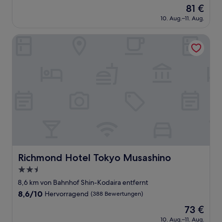
von
Der
81 €
10,
Preis
Sehr
10. Aug.–11. Aug.
beträgt
gut,
81 €
(1.002
Richmond Hotel Tokyo Musashino
Bewertungen)
Richmond Hotel Tokyo Musashino
Richmond Hotel Tokyo Musashino
2.5-
Sterne-
8,6 km von Bahnhof Shin-Kodaira entfernt
Unterkunft
8.6
8,6/10
Hervorragend
(388 Bewertungen)
von
Der
73 €
10,
Preis
Hervorragend,
10. Aug.–11. Aug.