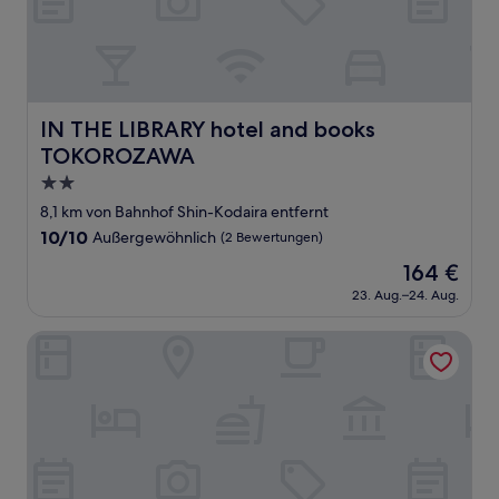
IN THE LIBRARY hotel and books TOKOROZAWA
IN THE LIBRARY hotel and books
TOKOROZAWA
2.0-
Sterne-
8,1 km von Bahnhof Shin-Kodaira entfernt
Unterkunft
10.0
10/10
Außergewöhnlich
(2 Bewertungen)
von
Der
164 €
10,
Preis
Außergewöhnlich,
23. Aug.–24. Aug.
beträgt
(2
164 €
Bewertungen)
JR East Hotel Mets Kokubunji