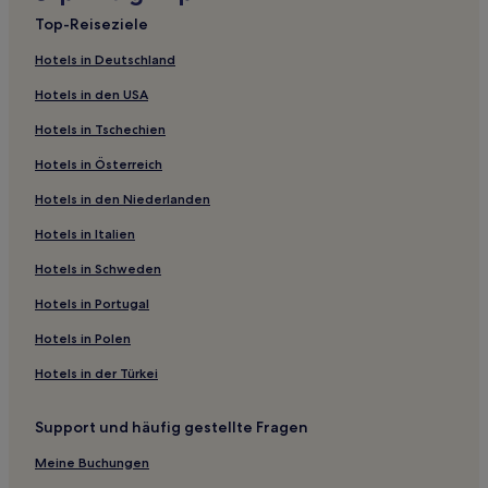
Günstige in Asakusabashi
Top-Reiseziele
Familien nahe Odaiba Beach Park
Hotels in Deutschland
Hotels mit inbegriffenem Frühstück nahe Odaiba Beach
Park
Hotels in den USA
Haustierfreundliche nahe Odaiba Beach Park
Hotels in Tschechien
Familien in Tokio
Hotels in Österreich
Business in Tokio
Hotels in den Niederlanden
Haustierfreundliche in Tokio
Hotels in Italien
Hotels mit Fitnessbereich in Chuo
Hotels in Schweden
Günstige in Chuo
Hotels in Portugal
Hotels mit Pool in Minato
Hotels in Polen
Luxus in Minato
Hotels in der Türkei
Business in Minato
Hotels mit Wellnessbereich in Minato
Support und häufig gestellte Fragen
Hotels mit inbegriffenem Frühstück in Minato
Meine Buchungen
Günstige in Minato