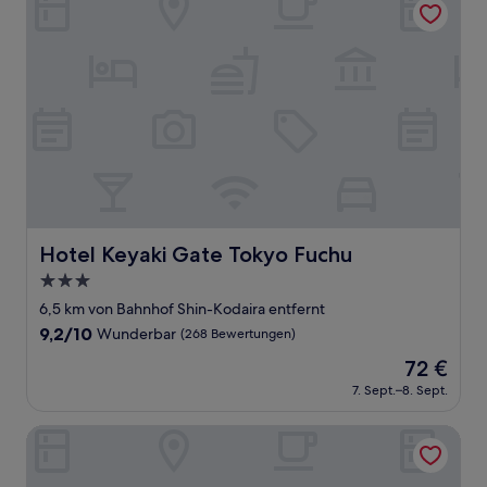
Hotel Keyaki Gate Tokyo Fuchu
Hotel Keyaki Gate Tokyo Fuchu
3.0-
Sterne-
6,5 km von Bahnhof Shin-Kodaira entfernt
Unterkunft
9.2
9,2/10
Wunderbar
(268 Bewertungen)
von
Der
72 €
10,
Preis
Wunderbar,
7. Sept.–8. Sept.
beträgt
(268
72 €
Bewertungen)
IN THE LIBRARY hotel and books TOKOROZAWA