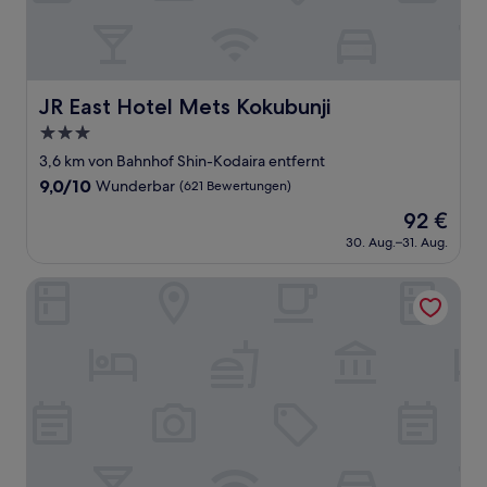
JR East Hotel Mets Kokubunji
JR East Hotel Mets Kokubunji
3.0-
Sterne-
3,6 km von Bahnhof Shin-Kodaira entfernt
Unterkunft
9.0
9,0/10
Wunderbar
(621 Bewertungen)
von
Der
92 €
10,
Preis
Wunderbar,
30. Aug.–31. Aug.
beträgt
(621
92 €
Bewertungen)
Luna Heights Miyake by Tranova