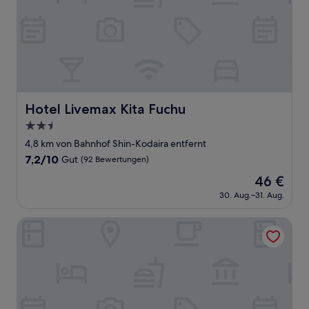
Hotel Livemax Kita Fuchu
Hotel Livemax Kita Fuchu
2.5-
Sterne-
4,8 km von Bahnhof Shin-Kodaira entfernt
Unterkunft
7.2
7,2/10
Gut
(92 Bewertungen)
von
Der
46 €
10,
Preis
Gut,
30. Aug.–31. Aug.
beträgt
(92
46 €
Bewertungen)
IN THE LIBRARY hotel and books TOKOROZAWA