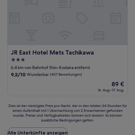
JR East Hotel Mets Tachikawa
JR East Hotel Mets Tachikawa
3.0-
Sterne-
6,4 km von Bahnhof Shin-Kodaira entfernt
Unterkunft
9.2
9,2/10
Wunderbar
(407 Bewertungen)
von
Der
89 €
10,
Preis
Wunderbar,
16. Aug.–17. Aug.
beträgt
(407
89 €
Bewertungen)
Dies
Dies ist der niedrigste Preis pro Nacht, der in den letzten 24 Stunden für
einen Aufenthalt mit 1 Übernachtung von 2 Erwachsenen gefunden
ist
wurde. Preise und Verfügbarkeiten können sich ändern. Es können
der
zusätzliche Bedingungen gelten.
niedrigste
Preis
Alle Unterkünfte anzeigen
pro