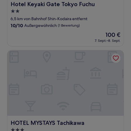
Hotel Keyaki Gate Tokyo Fuchu
Hotel Keyaki Gate Tokyo Fuchu
2.0-
Sterne-
6,5 km von Bahnhof Shin-Kodaira entfernt
Unterkunft
10.0
10/10
Außergewöhnlich
(1 Bewertung)
von
Der
100 €
10,
Preis
Außergewöhnlich,
7. Sept.–8. Sept.
beträgt
(1
100 €
Bewertung)
HOTEL MYSTAYS Tachikawa
HOTEL MYSTAYS Tachikawa
HOTEL MYSTAYS Tachikawa
3.0-