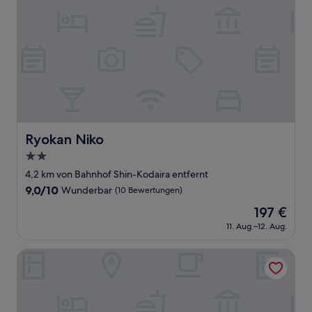
Ryokan Niko
Ryokan Niko
2.0-
Sterne-
4,2 km von Bahnhof Shin-Kodaira entfernt
Unterkunft
9.0
9,0/10
Wunderbar
(10 Bewertungen)
von
Der
197 €
10,
Preis
Wunderbar,
11. Aug.–12. Aug.
beträgt
(10
197 €
Bewertungen)
Hotel Livemax Kita Fuchu