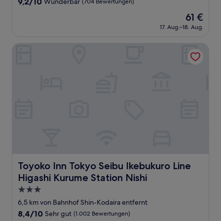
9.2
9,2/10
Wunderbar
(704 Bewertungen)
von
Der
61 €
10,
Preis
Wunderbar,
17. Aug.–18. Aug.
beträgt
(704
61 €
Bewertungen)
Toyoko Inn Tokyo Seibu Ikebukuro Line Higashi Kurume Sta
Toyoko Inn Tokyo Seibu Ikebukuro Line Higashi Kurume S
Toyoko Inn Tokyo Seibu Ikebukuro Line
Higashi Kurume Station Nishi
3.0-
Sterne-
6,5 km von Bahnhof Shin-Kodaira entfernt
Unterkunft
8.4
8,4/10
Sehr gut
(1.002 Bewertungen)