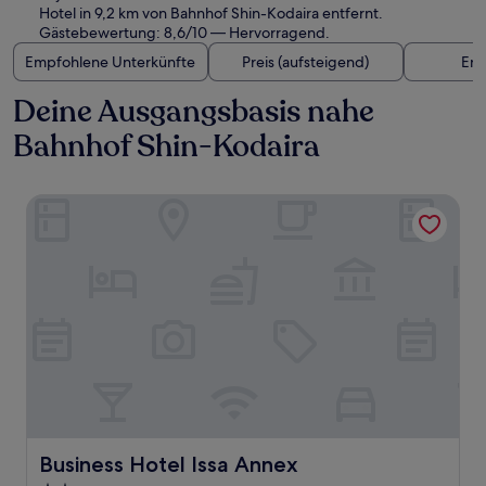
Hotel in 9,2 km von Bahnhof Shin-Kodaira entfernt.
Gästebewertung: 8,6/10 — Hervorragend.
Empfohlene Unterkünfte
Preis (aufsteigend)
Ent
Deine Ausgangsbasis nahe
Bahnhof Shin-Kodaira
Business Hotel Issa Annex
Business Hotel Issa Annex
Business Hotel Issa Annex