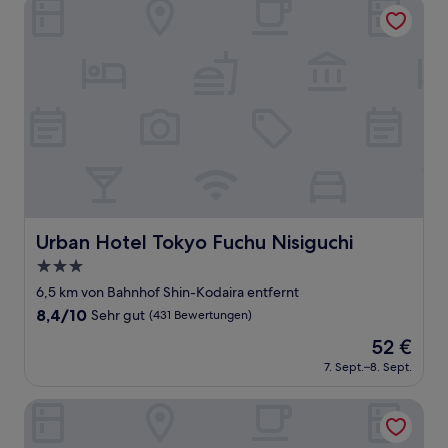
Urban Hotel Tokyo Fuchu Nisiguchi
Urban Hotel Tokyo Fuchu Nisiguchi
Urban Hotel Tokyo Fuchu Nisiguchi
3.0-
Sterne-
6,5 km von Bahnhof Shin-Kodaira entfernt
Unterkunft
8.4
8,4/10
Sehr gut
(431 Bewertungen)
von
Der
52 €
10,
Preis
Sehr
7. Sept.–8. Sept.
beträgt
gut,
52 €
(431
Ryokan Niko
Bewertungen)