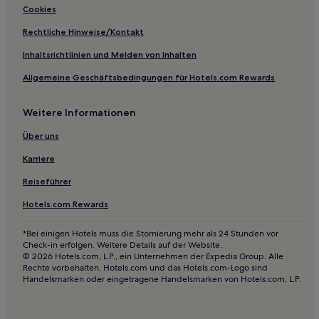
Cookies
3-Sterne-Hotels in Kitchen Town
Rechtliche Hinweise/Kontakt
3-Sterne-Hotels in Setagaya
Inhaltsrichtlinien und Melden von Inhalten
3-Sterne-Hotels in Higashi-Ikebukuro
Allgemeine Geschäftsbedingungen für Hotels.com Rewards
2-Sterne-Hotels in Arakawa
3-Sterne-Hotels in Fuchu
Weitere Informationen
3-Sterne-Hotels in Haneda
Über uns
3-Sterne-Hotels in Maruyamacho
Karriere
3-Sterne-Hotels in Tachikawa
Reiseführer
3-Sterne-Hotels in Shimokitazawa
Hotels.com Rewards
2-Sterne-Hotels in Taito
4-Sterne-Hotels in Minato
*Bei einigen Hotels muss die Stornierung mehr als 24 Stunden vor
Check-in erfolgen. Weitere Details auf der Website.
3-Sterne-Hotels in Minato
© 2026 Hotels.com, L.P., ein Unternehmen der Expedia Group. Alle
Rechte vorbehalten. Hotels.com und das Hotels.com-Logo sind
3-Sterne-Hotels in Azabu-Juban
Handelsmarken oder eingetragene Handelsmarken von Hotels.com, L.P.
3-Sterne-Hotels in Dogenzaka