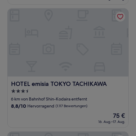
beträgt
(388
73 €
Bewertungen)
HOTEL emisia TOKYO TACHIKAWA
HOTEL emisia TOKYO TACHIKAWA
HOTEL emisia TOKYO TACHIKAWA
3.5-
Sterne-
6 km von Bahnhof Shin-Kodaira entfernt
Unterkunft
8.8
8,8/10
Hervorragend
(1.117 Bewertungen)
von
Der
75 €
10,
Preis
Hervorragend,
16. Aug.–17. Aug.
beträgt
(1.117
75 €
Bewertungen)
Hotel Keyaki Gate Tokyo Fuchu