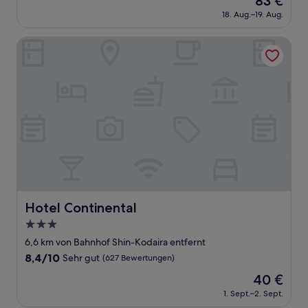
83 €
10,
Preis
Hervorragend,
18. Aug.–19. Aug.
beträgt
(814
83 €
Bewertungen)
Hotel Continental
Hotel Continental
Hotel Continental
3.0-
Sterne-
6,6 km von Bahnhof Shin-Kodaira entfernt
Unterkunft
8.4
8,4/10
Sehr gut
(627 Bewertungen)
von
Der
40 €
10,
Preis
Sehr
1. Sept.–2. Sept.
beträgt
gut,