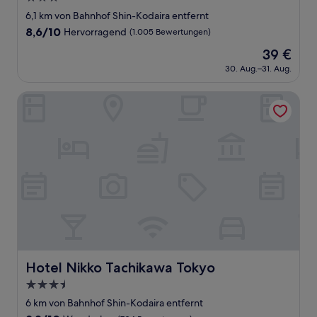
Sterne-
6,1 km von Bahnhof Shin-Kodaira entfernt
Unterkunft
8.6
8,6/10
Hervorragend
(1.005 Bewertungen)
von
Der
39 €
10,
Preis
Hervorragend,
30. Aug.–31. Aug.
beträgt
(1.005
39 €
Bewertungen)
Hotel Nikko Tachikawa Tokyo
Hotel Nikko Tachikawa Tokyo
Hotel Nikko Tachikawa Tokyo
3.5-
Sterne-
6 km von Bahnhof Shin-Kodaira entfernt
Unterkunft