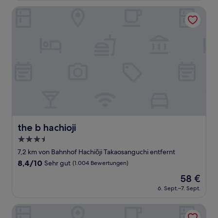
32 €
Bewertungen)
the b hachioji
the b hachioji
the b hachioji
3.5-
Sterne-
7,2 km von Bahnhof Hachiōji Takaosanguchi entfernt
Unterkunft
8.4
8,4/10
Sehr gut
(1.004 Bewertungen)
von
Der
58 €
10,
Preis
Sehr
6. Sept.–7. Sept.
beträgt
gut,
58 €
(1.004
Toyoko Inn Keio Line Hashimoto Station Kita
Bewertungen)