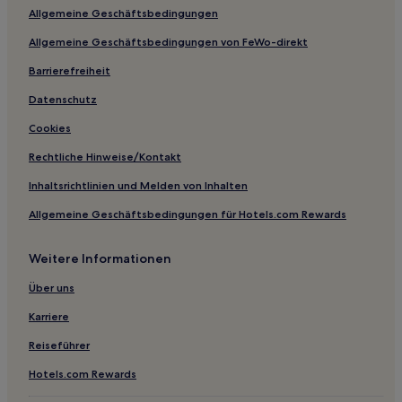
Allgemeine Geschäftsbedingungen
Hotels nahe Bahnhof Hino
Allgemeine Geschäftsbedingungen von FeWo-direkt
Hotels nahe Bahnhof Akishima
Hotels nahe Bahnhof Machida
Barrierefreiheit
Hotels nahe Bahnhof Hakonegasaki
Datenschutz
Hamura Hotels
Cookies
Hotels nahe Bahnhof Nishi-Kokubunji
Rechtliche Hinweise/Kontakt
Nishikicho: Hotels
Inhaltsrichtlinien und Melden von Inhalten
Hotels nahe Bahnhof Kokubunji
Allgemeine Geschäftsbedingungen für Hotels.com Rewards
Lgbtqia-Freundliche in Chiyoda
Weitere Informationen
Günstige in Setagaya
Luxus in Taito
Über uns
Business in Taito
Karriere
Hotels mit Shoppingmöglichkeit in Taito
Reiseführer
Hotels mit Küchenzeile in Taito
Hotels.com Rewards
Günstige nahe Okutama-See