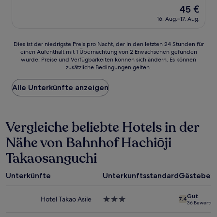
von
Der
45 €
10,
Preis
Gut,
16. Aug.–17. Aug.
beträgt
(533
45 €
Bewertungen)
Dies
Dies ist der niedrigste Preis pro Nacht, der in den letzten 24 Stunden für
einen Aufenthalt mit 1 Übernachtung von 2 Erwachsenen gefunden
ist
wurde. Preise und Verfügbarkeiten können sich ändern. Es können
der
zusätzliche Bedingungen gelten.
niedrigste
Preis
Alle Unterkünfte anzeigen
pro
Nacht,
der
in
Vergleiche beliebte Hotels in der
den
letzten
Nähe von Bahnhof Hachiōji
24 Stunden
für
Takaosanguchi
einen
Aufenthalt
mit
Unterkünfte
Unterkunftsstandard
Gästebew
1 Übernachtung
von
Gut
Hotel Takao Asile
3.0-
7.4
2 Erwachsenen
36 Bewertun
Sterne-
gefunden
Unterkunft