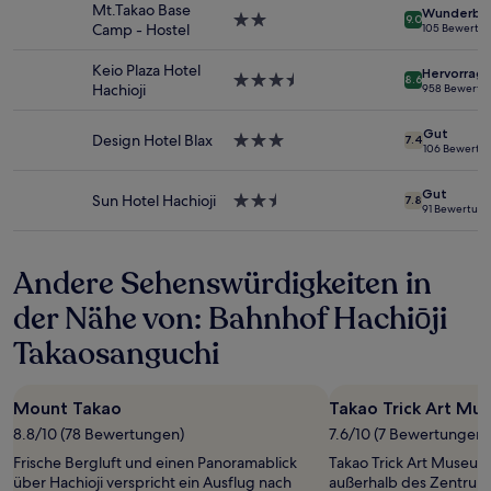
wurde.
Mt.Takao Base
Wunderba
2.0-
9.0
Preise
Camp - Hostel
105 Bewertu
Sterne-
und
Unterkunft
Verfügbarkeiten
Keio Plaza Hotel
Hervorrag
3.5-
können
8.6
Hachioji
958 Bewertu
Sterne-
sich
Unterkunft
ändern.
Gut
Design Hotel Blax
3.0-
Es
7.4
106 Bewertu
Sterne-
können
Unterkunft
zusätzliche
Gut
Bedingungen
Sun Hotel Hachioji
2.5-
7.8
91 Bewertun
gelten.
Sterne-
Unterkunft
Andere Sehenswürdigkeiten in
der Nähe von: Bahnhof Hachiōji
Takaosanguchi
Mount Takao
Takao Trick Art Mu
8.8/10 (78 Bewertungen)
7.6/10 (7 Bewertungen)
Frische Bergluft und einen Panoramablick
Takao Trick Art Museum
über Hachioji verspricht ein Ausflug nach
außerhalb des Zentrums