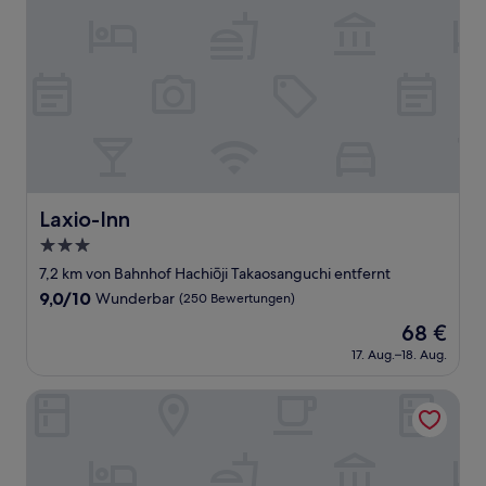
Laxio-Inn
Laxio-Inn
3.0-
Sterne-
7,2 km von Bahnhof Hachiōji Takaosanguchi entfernt
Unterkunft
9.0
9,0/10
Wunderbar
(250 Bewertungen)
von
Der
68 €
10,
Preis
Wunderbar,
17. Aug.–18. Aug.
beträgt
(250
68 €
Bewertungen)
APA Hotel Hachioji Eki Nishi