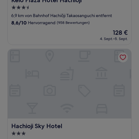
Keio Plaza Hotel Hachioji
3.5-
Sterne-
6,9 km von Bahnhof Hachiōji Takaosanguchi entfernt
Unterkunft
8.6
8,6/10
Hervorragend
(958 Bewertungen)
von
Der
128 €
10,
Preis
Hervorragend,
4. Sept.–5. Sept.
beträgt
(958
128 €
Bewertungen)
Hachioji Sky Hotel
Hachioji Sky Hotel
Hachioji Sky Hotel
3.0-