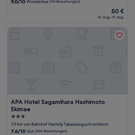
9.0
9,0/10
Wunderbar
(114 Bewertungen)
von
Der
50 €
10,
Preis
Wunderbar,
16. Aug.–17. Aug.
beträgt
(114
50 €
Bewertungen)
APA Hotel Sagamihara Hashimoto Ekimae
APA Hotel Sagamihara Hashimoto Ekimae
APA Hotel Sagamihara Hashimoto
Ekimae
3.0-
Sterne-
7,9 km von Bahnhof Hachiōji Takaosanguchi entfernt
Unterkunft
7.6
7,6/10
Gut
(533 Bewertungen)