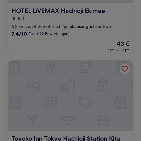
HOTEL LiVEMAX Hachioji Ekimae
HOTEL LiVEMAX Hachioji Ekimae
2.5-
Sterne-
6,3 km von Bahnhof Hachiōji Takaosanguchi entfernt
Unterkunft
7.4
7,4/10
Gut
(122 Bewertungen)
von
Der
43 €
10,
Preis
Gut,
1. Sept.–2. Sept.
beträgt
(122
43 €
Bewertungen)
Toyoko Inn Tokyo Hachioji Station Kita
Toyoko Inn Tokyo Hachioji Station Kita
Toyoko Inn Tokyo Hachioji Station Kita