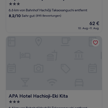
3.0-
Sterne-
6,6 km von Bahnhof Hachiōji Takaosanguchi entfernt
Unterkunft
8.2
8,2/10
Sehr gut
(895 Bewertungen)
von
Der
62 €
10,
Preis
Sehr
10. Aug.–11. Aug.
beträgt
gut,
62 €
(895
APA Hotel Hachioji-Eki Kita
Bewertungen)
APA Hotel Hachioji-Eki Kita
APA Hotel Hachioji-Eki Kita
3.0-
Sterne-