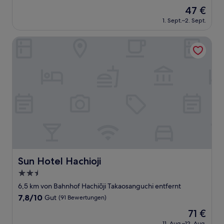
von
Der
47 €
10,
Preis
Gut,
1. Sept.–2. Sept.
beträgt
(106
47 €
Bewertungen)
Sun Hotel Hachioji
Sun Hotel Hachioji
Sun Hotel Hachioji
2.5-
Sterne-
6,5 km von Bahnhof Hachiōji Takaosanguchi entfernt
Unterkunft
7.8
7,8/10
Gut
(91 Bewertungen)
von
Der
71 €
10,
Preis
Gut,
11. Aug.–12. Aug.