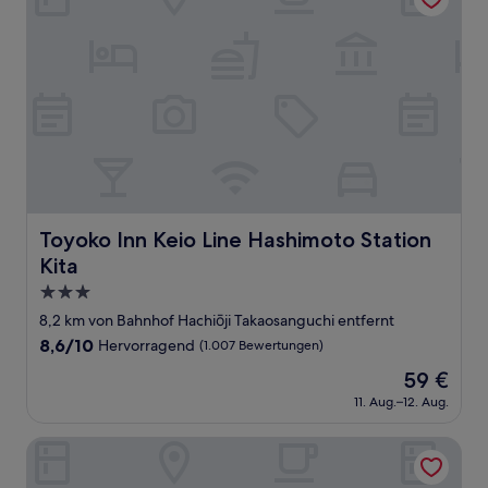
Toyoko Inn Keio Line Hashimoto Station Kita
Toyoko Inn Keio Line Hashimoto Station
Kita
3.0-
Sterne-
8,2 km von Bahnhof Hachiōji Takaosanguchi entfernt
Unterkunft
8.6
8,6/10
Hervorragend
(1.007 Bewertungen)
von
Der
59 €
10,
Preis
Hervorragend,
11. Aug.–12. Aug.
beträgt
(1.007
59 €
Bewertungen)
Laxio-Inn