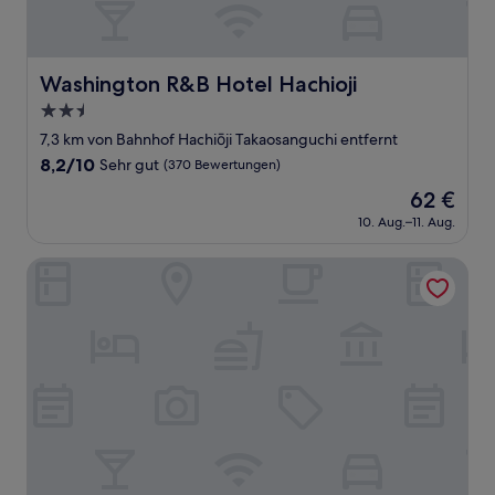
Washington R&B Hotel Hachioji
Washington R&B Hotel Hachioji
2.5-
Sterne-
7,3 km von Bahnhof Hachiōji Takaosanguchi entfernt
Unterkunft
8.2
8,2/10
Sehr gut
(370 Bewertungen)
von
Der
62 €
10,
Preis
Sehr
10. Aug.–11. Aug.
beträgt
gut,
62 €
(370
HOTEL LiVEMAX Hachioji Ekimae
Bewertungen)