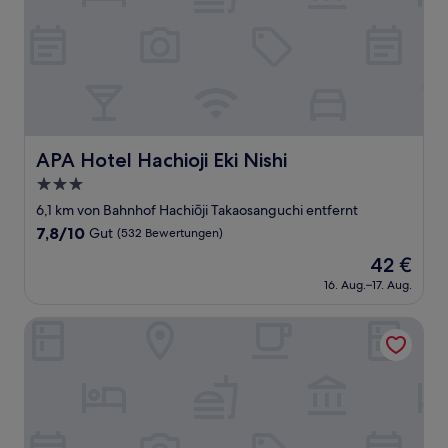
APA Hotel Hachioji Eki Nishi
APA Hotel Hachioji Eki Nishi
3.0-
Sterne-
6,1 km von Bahnhof Hachiōji Takaosanguchi entfernt
Unterkunft
7.8
7,8/10
Gut
(532 Bewertungen)
von
Der
42 €
10,
Preis
Gut,
16. Aug.–17. Aug.
beträgt
(532
42 €
Bewertungen)
Hashimoto Park Hotel