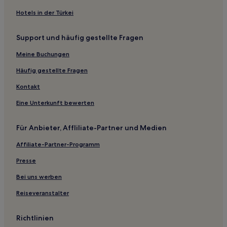
Hotels nahe Bahnhof Kitano
Hotels in der Türkei
Higashiyamato Hotels
Support und häufig gestellte Fragen
Hotels nahe Bahnhof Naganuma
Hotels nahe Bahnhof Minami-Ōsawa
Meine Buchungen
Hotels nahe Showa Park
Häufig gestellte Fragen
Hotels nahe Bahnhof Ushihama
Kontakt
Hotels nahe Bahnhof Seiseki-Sakuragaoka
Eine Unterkunft bewerten
Hotels nahe Bahnhof Kunitachi
Für Anbieter, Affliliate-Partner und Medien
Hotels nahe Bahnhof Nishi-Hachiōji
Affiliate-Partner-Programm
Hotels nahe Metrostation Tama-Center
Hotels nahe Bahnhof Berg Takao
Presse
Hotels nahe Bahnhof Hamura
Bei uns werben
Hotels nahe Bahnhof Nishi-Tachikawa
Reiseveranstalter
Hotels nahe Tokyo Racecourse
Richtlinien
Hotels nahe Bahnhof Akigawa