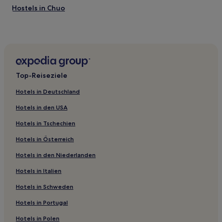
Hostels in Chuo
Hostels in Tokio
Ryokans in Hikawa-Schlucht
Hostels in Nippori Textile Town
Hostels in Taito
Top-Reiseziele
Aparthotels in Arakawa
Hotels in Deutschland
Hostels in Kita
Hotels in den USA
Hostels in Ota
Hotels in Tschechien
Hostels in Minato
Hotels in Österreich
Hotels nahe Bahnhof Machida Tsurukawa
Hotels in den Niederlanden
Hotels nahe Hitotsubashi Universität
Hotels nahe Hochland Jinba
Hotels in Italien
Hotels nahe Bahnhof Hachioji Takao
Hotels in Schweden
Tama Hotels
Hotels in Portugal
Hotels nahe Bahnhof Seibu Tachikawa
Hotels in Polen