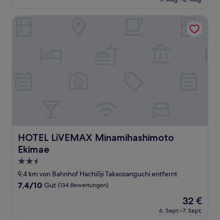
beträgt
(91
71 €
Bewertungen)
HOTEL LiVEMAX Minamihashimoto Ekimae
HOTEL LiVEMAX Minamihashimoto Ekimae
HOTEL LiVEMAX Minamihashimoto
Ekimae
2.5-
Sterne-
9,4 km von Bahnhof Hachiōji Takaosanguchi entfernt
Unterkunft
7.4
7,4/10
Gut
(134 Bewertungen)
von
Der
32 €
10,
Preis
Gut,
6. Sept.–7. Sept.
beträgt
(134