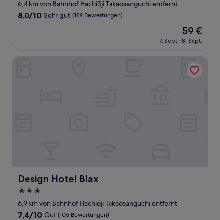
Sterne-
6,4 km von Bahnhof Hachiōji Takaosanguchi entfernt
Unterkunft
8.0
8,0/10
Sehr gut
(189 Bewertungen)
von
Der
59 €
10,
Preis
Sehr
7. Sept.–8. Sept.
beträgt
gut,
59 €
(189
Design Hotel Blax
Bewertungen)
Design Hotel Blax
Design Hotel Blax
3.0-
Sterne-
6,9 km von Bahnhof Hachiōji Takaosanguchi entfernt
Unterkunft
7.4
7,4/10
Gut
(106 Bewertungen)