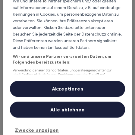
Wir und unsere
16
Partner speichern und/ oder greifen
auf Informationen auf einem Gerät zu, z.B. auf eindeutige
Kennungen in Cookies, um personenbezogene Daten zu
verarbeiten. Sie können Ihre Präferenzen akzeptieren
Hotel Takao Asile
Hotel Takao Asile
oder verwalten. Klicken Sie dazu bitte unten oder
3.0-
besuchen Sie jederzeit die Seite der Datenschutzrichtlinie.
Sterne-
2 km von Bahnhof Hachiōji Takaosanguchi entfernt
Diese Präferenzen werden unseren Partnern signalisiert
Unterkunft
7.4
7,4/10
Gut
und haben keinen Einfluss auf Surfdaten.
(36 Bewertungen)
von
Der
54 €
Wir und unsere Partner verarbeiten Daten, um
10,
Preis
Folgendes bereitzustellen:
Gut,
18. Aug.–19. Aug.
beträgt
(36
Verwendung genauer Standortdaten. Endgeräteeigenschaften zur
54 €
Bewertungen)
Mt.Takao Base Camp - Hostel
Identifikation aktiv abfragen. Speichern von oder Zugriff auf
Informationen auf einem Endgerät. Personalisierte Werbung und
Inhalte, Messung von Werbeleistung und der Performance von Inhalten,
Zielgruppenforschung sowie Entwicklung und Verbesserung von
Akzeptieren
Angeboten.
Liste der Partner (Lieferanten)
Alle ablehnen
Zwecke anzeigen