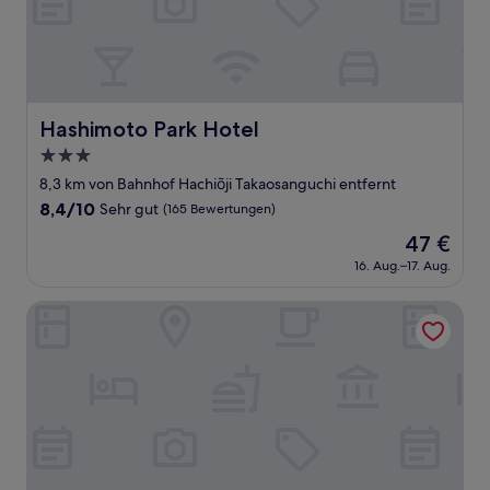
Hashimoto Park Hotel
Hashimoto Park Hotel
3.0-
Sterne-
8,3 km von Bahnhof Hachiōji Takaosanguchi entfernt
Unterkunft
8.4
8,4/10
Sehr gut
(165 Bewertungen)
von
Der
47 €
10,
Preis
Sehr
16. Aug.–17. Aug.
beträgt
gut,
47 €
(165
Washington R&B Hotel Hachioji
Bewertungen)