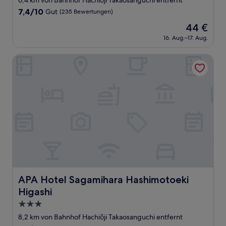
6,4 km von Bahnhof Hachiōji Takaosanguchi entfernt
Unterkunft
7.4
7,4/10
Gut
(235 Bewertungen)
von
Der
44 €
10,
Preis
Gut,
16. Aug.–17. Aug.
beträgt
(235
44 €
Bewertungen)
APA Hotel Sagamihara Hashimotoeki Higashi
APA Hotel Sagamihara Hashimotoeki Higashi
APA Hotel Sagamihara Hashimotoeki
Higashi
3.0-
Sterne-
8,2 km von Bahnhof Hachiōji Takaosanguchi entfernt
Unterkunft