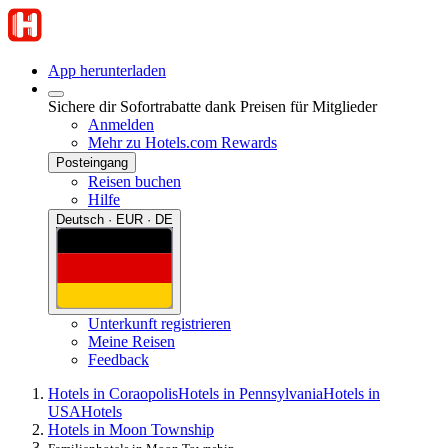
App herunterladen
Sichere dir Sofortrabatte dank Preisen für Mitglieder
Anmelden
Mehr zu Hotels.com Rewards
Posteingang
Reisen buchen
Hilfe
Deutsch · EUR · DE
Unterkunft registrieren
Meine Reisen
Feedback
Hotels in Coraopolis
Hotels in Pennsylvania
Hotels in
USA
Hotels
Hotels in Moon Township