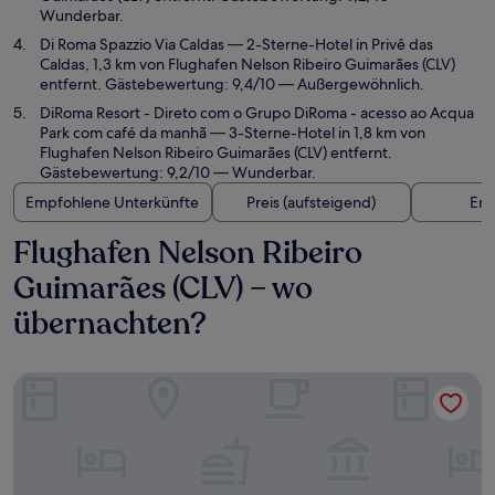
Wunderbar.
Di Roma Spazzio Via Caldas
— 2-Sterne-Hotel in Privê das
Caldas, 1,3 km von Flughafen Nelson Ribeiro Guimarães (CLV)
entfernt. Gästebewertung: 9,4/10 — Außergewöhnlich.
DiRoma Resort - Direto com o Grupo DiRoma - acesso ao Acqua
Park com café da manhã
— 3-Sterne-Hotel in 1,8 km von
Flughafen Nelson Ribeiro Guimarães (CLV) entfernt.
Gästebewertung: 9,2/10 — Wunderbar.
Empfohlene Unterkünfte
Preis (aufsteigend)
Ent
Flughafen Nelson Ribeiro
Guimarães (CLV) – wo
übernachten?
DiRoma Lacqua V - Direto com o Grupo DiRoma - acesso ao