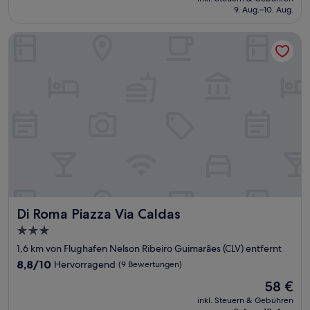
beträgt
9. Aug.–10. Aug.
(62
57 €
Bewertungen)
Di Roma Piazza Via Caldas
Di Roma Piazza Via Caldas
Di Roma Piazza Via Caldas
3.0-
Sterne-
1,6 km von Flughafen Nelson Ribeiro Guimarães (CLV) entfernt
Unterkunft
8.8
8,8/10
Hervorragend
(9 Bewertungen)
von
Der
58 €
10,
Preis
Hervorragend,
inkl. Steuern & Gebühren
beträgt