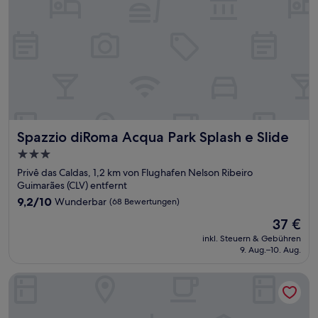
Spazzio diRoma Acqua Park Splash e Slide
Spazzio diRoma Acqua Park Splash e Slide
3.0-
Sterne-
Privê das Caldas, 1,2 km von Flughafen Nelson Ribeiro
Unterkunft
Guimarães (CLV) entfernt
9.2
9,2/10
Wunderbar
(68 Bewertungen)
von
Der
37 €
10,
Preis
Wunderbar,
inkl. Steuern & Gebühren
beträgt
9. Aug.–10. Aug.
(68
37 €
Bewertungen)
Di Roma Spazzio Via Caldas