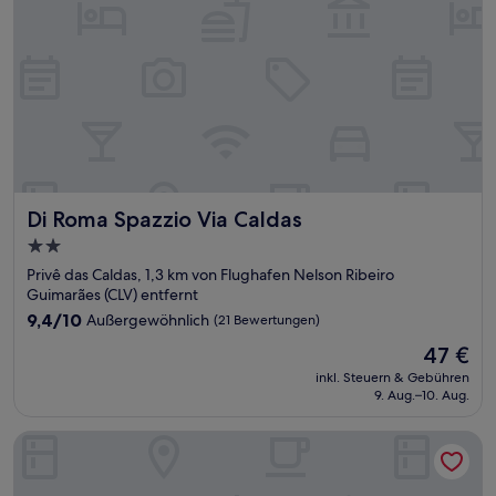
Di Roma Spazzio Via Caldas
Di Roma Spazzio Via Caldas
2.0-
Sterne-
Privê das Caldas, 1,3 km von Flughafen Nelson Ribeiro
Unterkunft
Guimarães (CLV) entfernt
9.4
9,4/10
Außergewöhnlich
(21 Bewertungen)
von
Der
47 €
10,
Preis
Außergewöhnlich,
inkl. Steuern & Gebühren
beträgt
9. Aug.–10. Aug.
(21
47 €
Bewertungen)
DiRoma Resort - Direto com o Grupo DiRoma - acesso ao A