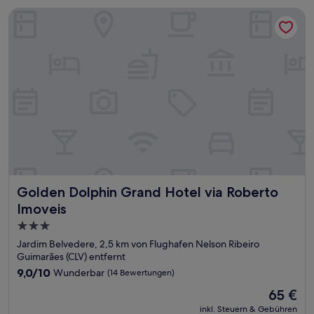
Golden Dolphin Grand Hotel via Roberto Imoveis
Golden Dolphin Grand Hotel via Roberto Imoveis
Golden Dolphin Grand Hotel via Roberto
Imoveis
3.0-
Sterne-
Jardim Belvedere, 2,5 km von Flughafen Nelson Ribeiro
Unterkunft
Guimarães (CLV) entfernt
9.0
9,0/10
Wunderbar
(14 Bewertungen)
von
Der
65 €
10,
Preis
Wunderbar,
inkl. Steuern & Gebühren