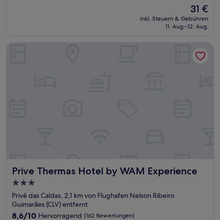
von
Der
31 €
10,
Preis
Sehr
inkl. Steuern & Gebühren
beträgt
11. Aug.–12. Aug.
gut,
31 €
(26
Bewertungen)
Prive Thermas Hotel by WAM Experience
Prive Thermas Hotel by WAM Experience
Prive Thermas Hotel by WAM Experience
3.0-
Sterne-
Privê das Caldas, 2,1 km von Flughafen Nelson Ribeiro
Unterkunft
Guimarães (CLV) entfernt
8.6
8,6/10
Hervorragend
(162 Bewertungen)