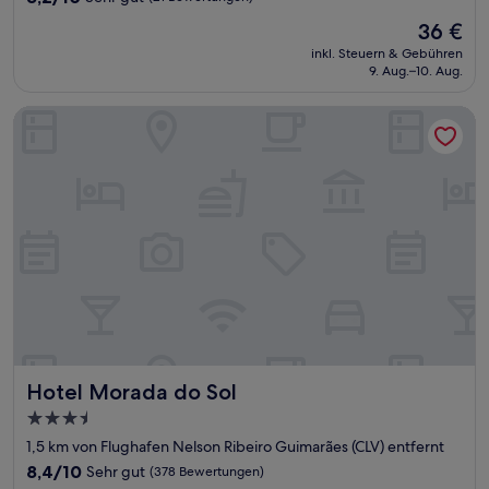
von
Der
36 €
10,
Preis
Sehr
inkl. Steuern & Gebühren
beträgt
9. Aug.–10. Aug.
gut,
36 €
(21
Bewertungen)
Hotel Morada do Sol
Hotel Morada do Sol
Hotel Morada do Sol
3.5-
Sterne-
1,5 km von Flughafen Nelson Ribeiro Guimarães (CLV) entfernt
Unterkunft
8.4
8,4/10
Sehr gut
(378 Bewertungen)