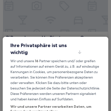
DiRoma Lacqua V - Direto com o Grupo DiRoma - acesso 
DiRoma Lacqua V - Direto com o Grupo
DiRoma - acesso ao Acqua Park com café
Ihre Privatsphäre ist uns
da manhã
wichtig
3.0-
Sterne-
Wir und unsere
16
Partner speichern und/ oder greifen
Privê das Caldas, 1,4 km von Flughafen Nelson Ribeiro
Unterkunft
Guimarães (CLV) entfernt
auf Informationen auf einem Gerät zu, z.B. auf eindeutige
9.6
9,6/10
Kennungen in Cookies, um personenbezogene Daten zu
Außergewöhnlich
(17 Bewertungen)
von
verarbeiten. Sie können Ihre Präferenzen akzeptieren
Der
65 €
10,
oder verwalten. Klicken Sie dazu bitte unten oder
Preis
Außergewöhnlich,
inkl. Steuern & Gebühren
beträgt
besuchen Sie jederzeit die Seite der Datenschutzrichtlinie.
31. Aug.–1. Sept.
(17
65 €
Diese Präferenzen werden unseren Partnern signalisiert
Bewertungen)
Aptos - DiRoma Fiori - Aluguel Economico
und haben keinen Einfluss auf Surfdaten.
Wir und unsere Partner verarbeiten Daten, um