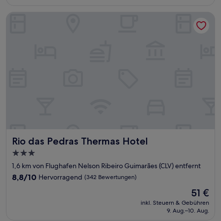
86 €
Bewertungen)
Rio das Pedras Thermas Hotel
Rio das Pedras Thermas Hotel
Rio das Pedras Thermas Hotel
3.0-
Sterne-
1,6 km von Flughafen Nelson Ribeiro Guimarães (CLV) entfernt
Unterkunft
8.8
8,8/10
Hervorragend
(342 Bewertungen)
von
Der
51 €
10,
Preis
Hervorragend,
inkl. Steuern & Gebühren
beträgt
9. Aug.–10. Aug.
(342
51 €
Bewertungen)