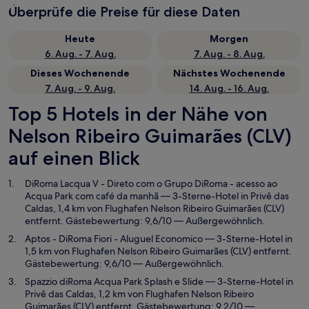
Überprüfe die Preise für diese Daten
Heute
Morgen
6. Aug. - 7. Aug.
7. Aug. - 8. Aug.
Dieses Wochenende
Nächstes Wochenende
7. Aug. - 9. Aug.
14. Aug. - 16. Aug.
Top 5 Hotels in der Nähe von
Nelson Ribeiro Guimarães (CLV)
auf einen Blick
DiRoma Lacqua V - Direto com o Grupo DiRoma - acesso ao
Acqua Park com café da manhã
— 3-Sterne-Hotel in Privê das
Caldas, 1,4 km von Flughafen Nelson Ribeiro Guimarães (CLV)
entfernt. Gästebewertung: 9,6/10 — Außergewöhnlich.
Aptos - DiRoma Fiori - Aluguel Economico
— 3-Sterne-Hotel in
1,5 km von Flughafen Nelson Ribeiro Guimarães (CLV) entfernt.
Gästebewertung: 9,6/10 — Außergewöhnlich.
Spazzio diRoma Acqua Park Splash e Slide
— 3-Sterne-Hotel in
Privê das Caldas, 1,2 km von Flughafen Nelson Ribeiro
Guimarães (CLV) entfernt. Gästebewertung: 9,2/10 —