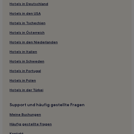
Hotels in Deutschland
Hotels mit Wellnessbereich in Caldas Novas
Hotels in den USA
Haustierfreundliche in Rio Verde
Hotels in Tschechien
Hotels mit Wellnessbereich nahe Serra de Caldas Novas
Staatspark
Hotels in Österreich
Hotels mit inbegriffenem Frühstück in Aparecida de
Hotels in den Niederlanden
Goiânia
Hotels in Italien
Hotels mit inbegriffenem Frühstück in Goiânia
Hotels in Schweden
Hotels mit Wellnessbereich in Goiânia
Hotels in Portugal
Business in Goiânia
Hotels in Polen
Professor Jamil Hotels
Parque Aruanã: Hotels
Hotels in der Türkei
Nova Vila: Hotels
Support und häufig gestellte Fragen
Cristianópolis Hotels
Meine Buchungen
Hotels nahe Hot Park
Häufig gestellte Fragen
Hotels nahe Plaza Orlando Mestre
Kontakt