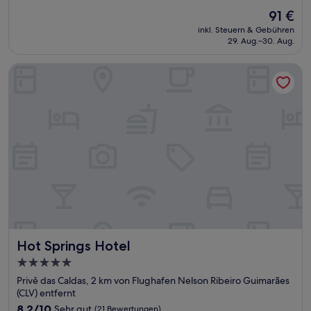
von
Der
91 €
10,
Preis
Hervorragend,
inkl. Steuern & Gebühren
beträgt
29. Aug.–30. Aug.
(162
91 €
Bewertungen)
Hot Springs Hotel
Hot Springs Hotel
Hot Springs Hotel
5.0-
Sterne-
Privê das Caldas, 2 km von Flughafen Nelson Ribeiro Guimarães
Unterkunft
(CLV) entfernt
8.2
8,2/10
Sehr gut
(21 Bewertungen)