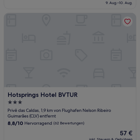
beträgt
9. Aug.–10. Aug.
(14
65 €
Bewertungen)
Hotsprings Hotel BVTUR
Hotsprings Hotel BVTUR
Hotsprings Hotel BVTUR
3.0-
Sterne-
Privê das Caldas, 1,9 km von Flughafen Nelson Ribeiro
Unterkunft
Guimarães (CLV) entfernt
8.8
8,8/10
Hervorragend
(62 Bewertungen)
von
Der
57 €
10,
Preis
Hervorragend,
inkl. Steuern & Gebühren