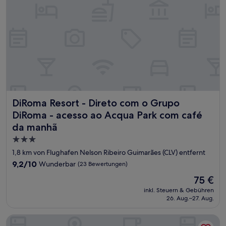
DiRoma Resort - Direto com o Grupo DiRoma - acesso ao
DiRoma Resort - Direto com o Grupo
DiRoma - acesso ao Acqua Park com café
da manhã
3.0-
Sterne-
1,8 km von Flughafen Nelson Ribeiro Guimarães (CLV) entfernt
Unterkunft
9.2
9,2/10
Wunderbar
(23 Bewertungen)
von
Der
75 €
10,
Preis
Wunderbar,
inkl. Steuern & Gebühren
beträgt
26. Aug.–27. Aug.
(23
75 €
Bewertungen)
Piazza diRoma incluso acesso ao Acqua Park todos os dias