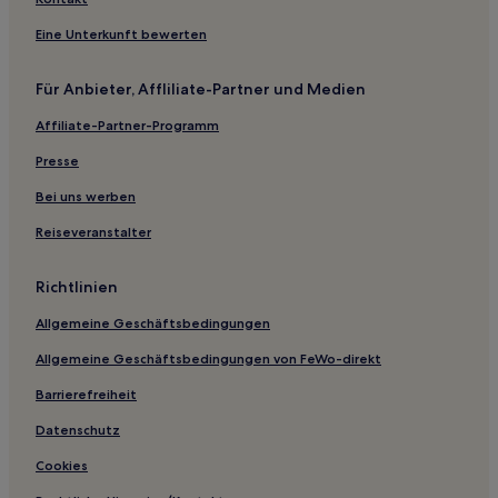
Panamá Hotels
Eine Unterkunft bewerten
Hotels nahe Lagoa Quente de Pirapitinga
Hotels nahe Shoppingcenter Flamboyant
Für Anbieter, Affliliate-Partner und Medien
Hotels nahe Parque Aquático diRoma
Affiliate-Partner-Programm
Catalao Hotels
Presse
Residencial Green Park: Hotels
Bei uns werben
Corumbaíba Hotels
Reiseveranstalter
Bom Jesus de Goiás Hotels
Goiás: Hotels
Richtlinien
Palmelo Hotels
Allgemeine Geschäftsbedingungen
Cezarina Hotels
Allgemeine Geschäftsbedingungen von FeWo-direkt
Setor Sul: Hotels
Barrierefreiheit
Indiara Hotels
Datenschutz
Cristalina Hotels
Cookies
Hotels nahe Zoo von Goiânia