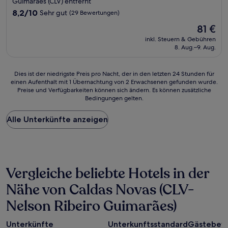
Unterkunft
Guimarães (CLV) entfernt
8.2
8,2/10
Sehr gut
(29 Bewertungen)
von
Der
81 €
10,
Preis
Sehr
inkl. Steuern & Gebühren
beträgt
8. Aug.–9. Aug.
gut,
81 €
(29
Bewertungen)
Dies
Dies ist der niedrigste Preis pro Nacht, der in den letzten 24 Stunden für
einen Aufenthalt mit 1 Übernachtung von 2 Erwachsenen gefunden wurde.
ist
Preise und Verfügbarkeiten können sich ändern. Es können zusätzliche
der
Bedingungen gelten.
niedrigste
Preis
Alle Unterkünfte anzeigen
pro
Nacht,
der
in
den
letzten
Vergleiche beliebte Hotels in der
24 Stunden
für
Nähe von Caldas Novas (CLV-
einen
Nelson Ribeiro Guimarães)
Aufenthalt
mit
1 Übernachtung
Unterkünfte
Unterkunftsstandard
Gästebew