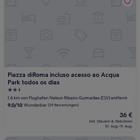
Piazza diRoma incluso acesso ao Acqua Park todos os dias
Piazza diRoma incluso acesso ao Acqua
Park todos os dias
2.5-
Sterne-
1,6 km von Flughafen Nelson Ribeiro Guimarães (CLV) entfernt
Unterkunft
9.0
9,0/10
Wunderbar
(29 Bewertungen)
von
Der
36 €
10,
Preis
Wunderbar,
inkl. Steuern & Gebühren
beträgt
10. Aug.–11. Aug.
(29
36 €
Bewertungen)
DiRoma Spazzio - Direto com o Grupo DiRoma - acesso ao 