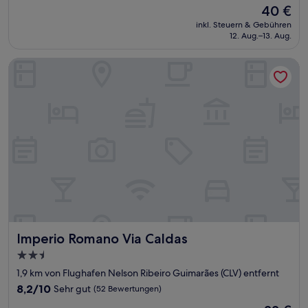
von
Der
40 €
10,
Preis
Sehr
inkl. Steuern & Gebühren
beträgt
12. Aug.–13. Aug.
gut,
40 €
(378
Bewertungen)
Imperio Romano Via Caldas
Imperio Romano Via Caldas
Imperio Romano Via Caldas
2.5-
Sterne-
1,9 km von Flughafen Nelson Ribeiro Guimarães (CLV) entfernt
Unterkunft
8.2
8,2/10
Sehr gut
(52 Bewertungen)
von
Der