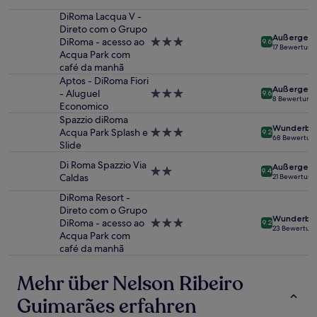
von
2 Erwachsenen
DiRoma Lacqua V -
gefunden
Direto com o Grupo
Außergewö
wurde.
DiRoma - acesso ao
3.0-
9.6
17 Bewertun
Preise
Acqua Park com
Sterne-
und
café da manhã
Unterkunft
Verfügbarkeiten
Aptos - DiRoma Fiori
Außergewö
können
- Aluguel
3.0-
9.6
8 Bewertung
sich
Economico
Sterne-
ändern.
Unterkunft
Spazzio diRoma
Wunderba
Es
Acqua Park Splash e
3.0-
9.2
68 Bewertun
können
Slide
Sterne-
zusätzliche
Unterkunft
Di Roma Spazzio Via
Bedingungen
Außergewö
2.0-
9.4
Caldas
21 Bewertun
gelten.
Sterne-
Unterkunft
DiRoma Resort -
Direto com o Grupo
Wunderba
DiRoma - acesso ao
3.0-
9.2
23 Bewertun
Acqua Park com
Sterne-
café da manhã
Unterkunft
Mehr über Nelson Ribeiro
Guimarães erfahren