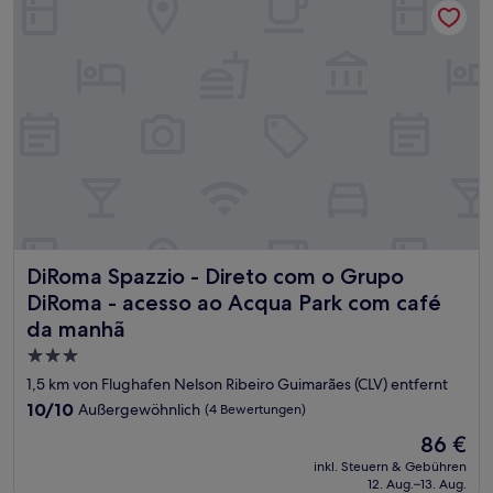
DiRoma Spazzio - Direto com o Grupo DiRoma - acesso a
DiRoma Spazzio - Direto com o Grupo
DiRoma - acesso ao Acqua Park com café
da manhã
3.0-
Sterne-
1,5 km von Flughafen Nelson Ribeiro Guimarães (CLV) entfernt
Unterkunft
10.0
10/10
Außergewöhnlich
(4 Bewertungen)
von
Der
86 €
10,
Preis
Außergewöhnlich,
inkl. Steuern & Gebühren
beträgt
12. Aug.–13. Aug.
(4