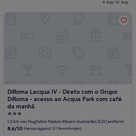
beträgt
9. Aug.–10. Aug.
(46
70 €
Bewertungen)
DiRoma Lacqua IV - Direto com o Grupo DiRoma - acesso a
DiRoma Lacqua IV - Direto com o Grupo DiRoma - acesso 
DiRoma Lacqua IV - Direto com o Grupo
DiRoma - acesso ao Acqua Park com café
da manhã
3.0-
Sterne-
1,2 km von Flughafen Nelson Ribeiro Guimarães (CLV) entfernt
Unterkunft
8.6
8,6/10
Hervorragend
(27 Bewertungen)
von