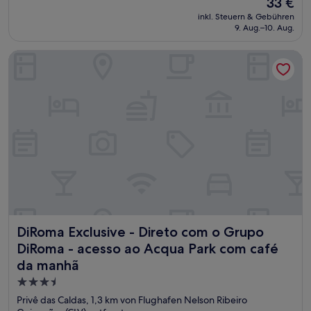
33 €
10,
Preis
Sehr
inkl. Steuern & Gebühren
beträgt
9. Aug.–10. Aug.
gut,
33 €
(52
Bewertungen)
DiRoma Exclusive - Direto com o Grupo DiRoma - acesso a
DiRoma Exclusive - Direto com o Grupo DiRoma - acesso 
DiRoma Exclusive - Direto com o Grupo
DiRoma - acesso ao Acqua Park com café
da manhã
3.5-
Sterne-
Privê das Caldas, 1,3 km von Flughafen Nelson Ribeiro