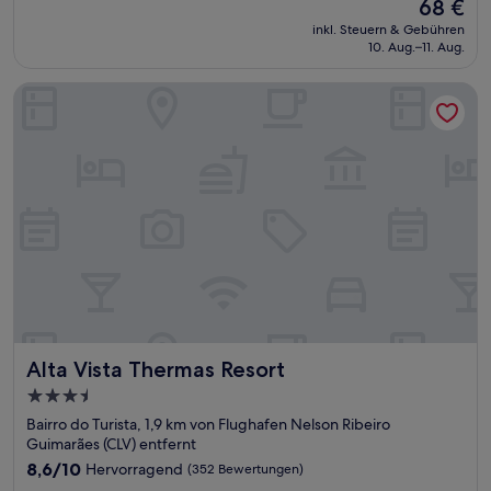
Der
68 €
10,
Preis
Hervorragend,
inkl. Steuern & Gebühren
beträgt
10. Aug.–11. Aug.
(27
68 €
Bewertungen)
Alta Vista Thermas Resort
Alta Vista Thermas Resort
Alta Vista Thermas Resort
3.5-
Sterne-
Bairro do Turista, 1,9 km von Flughafen Nelson Ribeiro
Unterkunft
Guimarães (CLV) entfernt
8.6
8,6/10
Hervorragend
(352 Bewertungen)
von