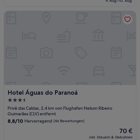
9. Aug.–10. Aug.
(9
58 €
Bewertungen)
Hotel Águas do Paranoá
Hotel Águas do Paranoá
Hotel Águas do Paranoá
3.5-
Sterne-
Privê das Caldas, 2,4 km von Flughafen Nelson Ribeiro
Unterkunft
Guimarães (CLV) entfernt
8.8
8,8/10
Hervorragend
(46 Bewertungen)
von
Der
70 €
10,
Preis
Hervorragend,
inkl. Steuern & Gebühren