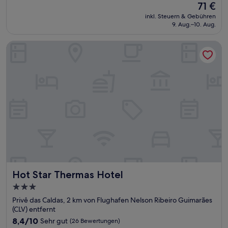
Der
71 €
10,
Preis
Hervorragend,
inkl. Steuern & Gebühren
beträgt
9. Aug.–10. Aug.
(352
71 €
Bewertungen)
Hot Star Thermas Hotel
Hot Star Thermas Hotel
Hot Star Thermas Hotel
3.0-
Sterne-
Privê das Caldas, 2 km von Flughafen Nelson Ribeiro Guimarães
Unterkunft
(CLV) entfernt
8.4
8,4/10
Sehr gut
(26 Bewertungen)