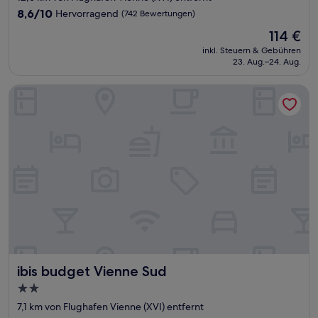
Unterkunft
8.6
8,6/10
Hervorragend
(742 Bewertungen)
von
Der
114 €
10,
Preis
Hervorragend,
inkl. Steuern & Gebühren
beträgt
23. Aug.–24. Aug.
(742
114 €
Bewertungen)
ibis budget Vienne Sud
ibis budget Vienne Sud
ibis budget Vienne Sud
2.0-
Sterne-
7,1 km von Flughafen Vienne (XVI) entfernt