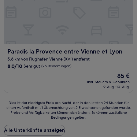
Paradis la Provence entre Vienne et Lyon
Paradis la Provence entre Vienne et Lyon
5,6 km von Flughafen Vienne (XVI) entfernt
8.0
8,0/10
Sehr gut
(25 Bewertungen)
von
Der
85 €
10,
Preis
Sehr
inkl. Steuern & Gebühren
beträgt
9. Aug.–10. Aug.
gut,
85 €
(25
Bewertungen)
Dies
Dies ist der niedrigste Preis pro Nacht, der in den letzten 24 Stunden für
einen Aufenthalt mit 1 Übernachtung von 2 Erwachsenen gefunden wurde.
ist
Preise und Verfügbarkeiten können sich ändern. Es können zusätzliche
der
Bedingungen gelten.
niedrigste
Preis
Alle Unterkünfte anzeigen
pro
Nacht,