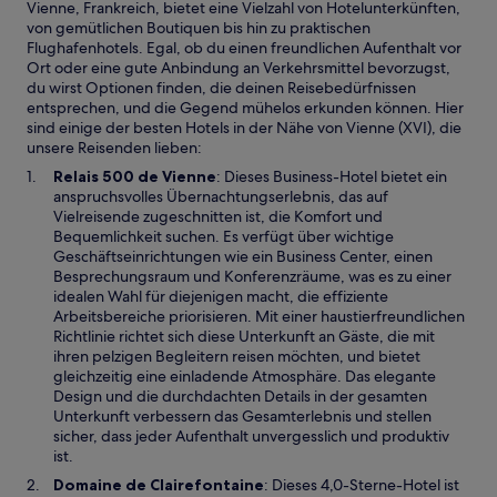
Vienne, Frankreich, bietet eine Vielzahl von Hotelunterkünften,
von gemütlichen Boutiquen bis hin zu praktischen
Flughafenhotels. Egal, ob du einen freundlichen Aufenthalt vor
Ort oder eine gute Anbindung an Verkehrsmittel bevorzugst,
du wirst Optionen finden, die deinen Reisebedürfnissen
entsprechen, und die Gegend mühelos erkunden können. Hier
sind einige der besten Hotels in der Nähe von Vienne (XVI), die
unsere Reisenden lieben:
W
Relais 500 de Vienne
: Dieses Business-Hotel bietet ein
i
anspruchsvolles Übernachtungserlebnis, das auf
r
Vielreisende zugeschnitten ist, die Komfort und
d
Bequemlichkeit suchen. Es verfügt über wichtige
i
Geschäftseinrichtungen wie ein Business Center, einen
n
Besprechungsraum und Konferenzräume, was es zu einer
e
idealen Wahl für diejenigen macht, die effiziente
i
Arbeitsbereiche priorisieren. Mit einer haustierfreundlichen
n
Richtlinie richtet sich diese Unterkunft an Gäste, die mit
e
ihren pelzigen Begleitern reisen möchten, und bietet
m
gleichzeitig eine einladende Atmosphäre. Das elegante
n
Design und die durchdachten Details in der gesamten
e
Unterkunft verbessern das Gesamterlebnis und stellen
u
sicher, dass jeder Aufenthalt unvergesslich und produktiv
e
ist.
n
W
Domaine de Clairefontaine
: Dieses 4,0-Sterne-Hotel ist
F