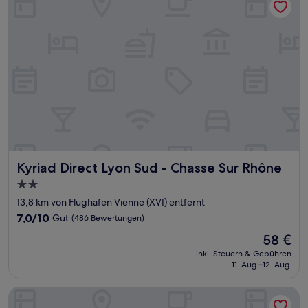
Kyriad Direct Lyon Sud - Chasse Sur Rhône
Kyriad Direct Lyon Sud - Chasse Sur Rhône
2.0-
Sterne-
13,8 km von Flughafen Vienne (XVI) entfernt
Unterkunft
7.0
7,0/10
Gut
(486 Bewertungen)
von
Der
58 €
10,
Preis
Gut,
inkl. Steuern & Gebühren
beträgt
11. Aug.–12. Aug.
(486
58 €
Bewertungen)
Hotel de la Paix Lyon Sud Givors