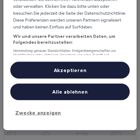
Teritoria - Domaine de Clairefontaine
Teritoria - Domaine de Clairefontaine
oder verwalten. Klicken Sie dazu bitte unten oder
besuchen Sie jederzeit die Seite der Datenschutzrichtlinie.
4.0-
Diese Präferenzen werden unseren Partnern signalisiert
Sterne-
1,7 km von Flughafen Vienne (XVI) entfernt
und haben keinen Einfluss auf Surfdaten.
Unterkunft
9.4
9,4/10
Außergewöhnlich
(150 Bewertungen)
von
Wir und unsere Partner verarbeiten Daten, um
Der
135 €
10,
Folgendes bereitzustellen:
Preis
Außergewöhnlich,
inkl. Steuern & Gebühren
beträgt
9. Aug.–10. Aug.
(150
Verwendung genauer Standortdaten. Endgeräteeigenschaften zur
135 €
Identifikation aktiv abfragen. Speichern von oder Zugriff auf
Bewertungen)
Informationen auf einem Endgerät. Personalisierte Werbung und
Kyriad Lyon Sud - Givors
Inhalte, Messung von Werbeleistung und der Performance von Inhalten,
Zielgruppenforschung sowie Entwicklung und Verbesserung von
Akzeptieren
Angeboten.
Liste der Partner (Lieferanten)
Alle ablehnen
Zwecke anzeigen