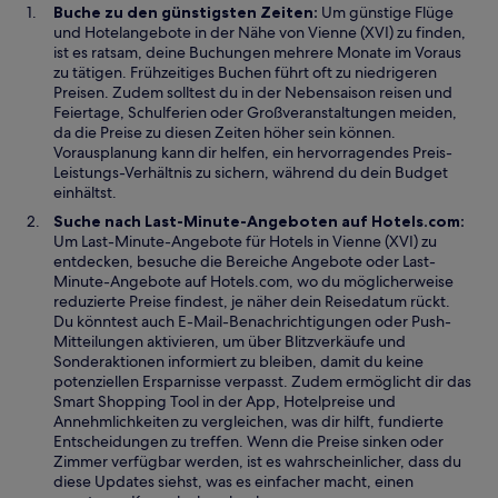
s
f
e
Buche zu den günstigsten Zeiten:
Um günstige Flüge
t
n
u
und Hotelangebote in der Nähe von Vienne (XVI) zu finden,
e
e
e
ist es ratsam, deine Buchungen mehrere Monate im Voraus
r
t
n
zu tätigen. Frühzeitiges Buchen führt oft zu niedrigeren
g
F
Preisen. Zudem solltest du in der Nebensaison reisen und
e
e
Feiertage, Schulferien oder Großveranstaltungen meiden,
ö
n
da die Preise zu diesen Zeiten höher sein können.
f
s
Vorausplanung kann dir helfen, ein hervorragendes Preis-
f
t
Leistungs-Verhältnis zu sichern, während du dein Budget
n
e
einhältst.
e
r
Suche nach Last-Minute-Angeboten auf Hotels.com:
t
g
Um Last-Minute-Angebote für Hotels in Vienne (XVI) zu
e
entdecken, besuche die Bereiche Angebote oder Last-
ö
Minute-Angebote auf Hotels.com, wo du möglicherweise
f
reduzierte Preise findest, je näher dein Reisedatum rückt.
f
Du könntest auch E-Mail-Benachrichtigungen oder Push-
n
Mitteilungen aktivieren, um über Blitzverkäufe und
e
Sonderaktionen informiert zu bleiben, damit du keine
t
potenziellen Ersparnisse verpasst. Zudem ermöglicht dir das
Smart Shopping Tool in der App, Hotelpreise und
Annehmlichkeiten zu vergleichen, was dir hilft, fundierte
Entscheidungen zu treffen. Wenn die Preise sinken oder
Zimmer verfügbar werden, ist es wahrscheinlicher, dass du
diese Updates siehst, was es einfacher macht, einen