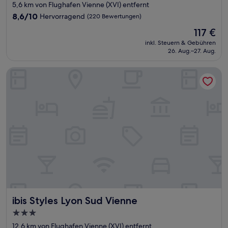
Sterne-
5,6 km von Flughafen Vienne (XVI) entfernt
Unterkunft
8.6
8,6/10
Hervorragend
(220 Bewertungen)
von
Der
117 €
10,
Preis
Hervorragend,
inkl. Steuern & Gebühren
beträgt
26. Aug.–27. Aug.
(220
117 €
Bewertungen)
ibis Styles Lyon Sud Vienne
ibis Styles Lyon Sud Vienne
ibis Styles Lyon Sud Vienne
3.0-
Sterne-
12,6 km von Flughafen Vienne (XVI) entfernt