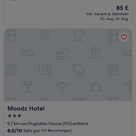
von
Der
85 €
10,
Preis
Gut,
inkl. Steuern & Gebühren
beträgt
30. Aug.–31. Aug.
(508
85 €
Bewertungen)
Moodz Hotel
Moodz Hotel
Moodz Hotel
3.0-
Sterne-
9,7 km von Flughafen Vienne (XVI) entfernt
Unterkunft
8.0
8,0/10
Sehr gut
(101 Bewertungen)
von