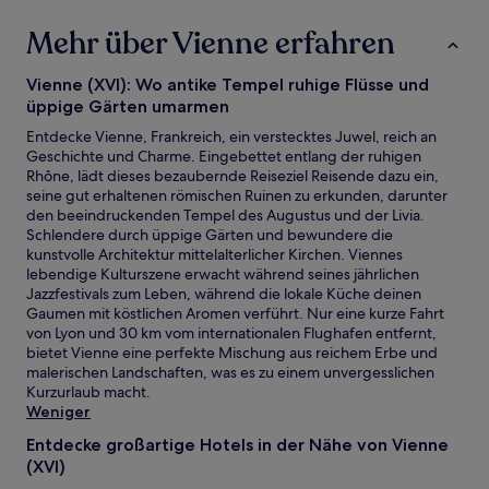
Unterkunft
Mehr über Vienne erfahren
Vienne (XVI): Wo antike Tempel ruhige Flüsse und
üppige Gärten umarmen
Entdecke Vienne, Frankreich, ein verstecktes Juwel, reich an
Geschichte und Charme. Eingebettet entlang der ruhigen
Rhône, lädt dieses bezaubernde Reiseziel Reisende dazu ein,
seine gut erhaltenen römischen Ruinen zu erkunden, darunter
den beeindruckenden Tempel des Augustus und der Livia.
Schlendere durch üppige Gärten und bewundere die
kunstvolle Architektur mittelalterlicher Kirchen. Viennes
lebendige Kulturszene erwacht während seines jährlichen
Jazzfestivals zum Leben, während die lokale Küche deinen
Gaumen mit köstlichen Aromen verführt. Nur eine kurze Fahrt
von Lyon und 30 km vom internationalen Flughafen entfernt,
bietet Vienne eine perfekte Mischung aus reichem Erbe und
malerischen Landschaften, was es zu einem unvergesslichen
Kurzurlaub macht.
Weniger
Entdecke großartige Hotels in der Nähe von Vienne
(XVI)