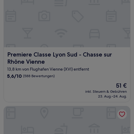
Premiere Classe Lyon Sud - Chasse sur Rhône Vienne
Premiere Classe Lyon Sud - Chasse sur
Rhône Vienne
13,8 km von Flughafen Vienne (XVI) entfernt
5.6
5,6/10
(588 Bewertungen)
von
Der
51 €
10,
Preis
(588
inkl. Steuern & Gebühren
beträgt
23. Aug.–24. Aug.
Bewertungen)
51 €
Paradis la Provence entre Vienne et Lyon