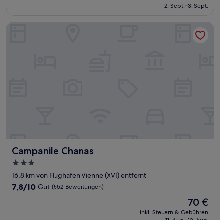
beträgt
2. Sept.–3. Sept.
(13
169 €
Bewertungen)
Campanile Chanas
Campanile Chanas
Campanile Chanas
3.0-
Sterne-
16,8 km von Flughafen Vienne (XVI) entfernt
Unterkunft
7.8
7,8/10
Gut
(552 Bewertungen)
von
Der
70 €
10,
Preis
Gut,
inkl. Steuern & Gebühren
beträgt
11. Aug.–12. Aug.