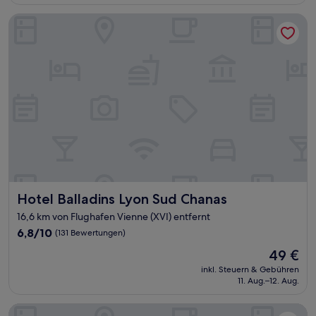
107 €
(169
Bewertungen)
Hotel Balladins Lyon Sud Chanas
Hotel Balladins Lyon Sud Chanas
Hotel Balladins Lyon Sud Chanas
16,6 km von Flughafen Vienne (XVI) entfernt
6.8
6,8/10
(131 Bewertungen)
von
Der
49 €
10,
Preis
(131
inkl. Steuern & Gebühren
beträgt
11. Aug.–12. Aug.
Bewertungen)
49 €
Kyriad Direct Lyon Sud - Chasse Sur Rhône