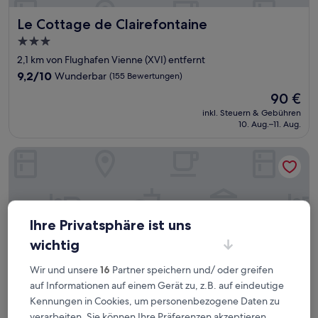
Le Cottage de Clairefontaine
Le Cottage de Clairefontaine
3.0-
Sterne-
2,1 km von Flughafen Vienne (XVI) entfernt
Unterkunft
9.2
9,2/10
Wunderbar
(155 Bewertungen)
von
Der
90 €
10,
Preis
Wunderbar,
inkl. Steuern & Gebühren
beträgt
10. Aug.–11. Aug.
(155
90 €
Bewertungen)
Teritoria - Domaine de Clairefontaine
Ihre Privatsphäre ist uns
wichtig
Wir und unsere
16
Partner speichern und/ oder greifen
auf Informationen auf einem Gerät zu, z.B. auf eindeutige
Kennungen in Cookies, um personenbezogene Daten zu
verarbeiten. Sie können Ihre Präferenzen akzeptieren