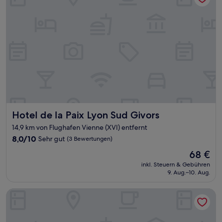
Hotel de la Paix Lyon Sud Givors
Hotel de la Paix Lyon Sud Givors
14,9 km von Flughafen Vienne (XVI) entfernt
8.0
8,0/10
Sehr gut
(3 Bewertungen)
von
Der
68 €
10,
Preis
Sehr
inkl. Steuern & Gebühren
beträgt
9. Aug.–10. Aug.
gut,
68 €
(3
Bewertungen)
hotelF1 Lyon Solaize Hotel