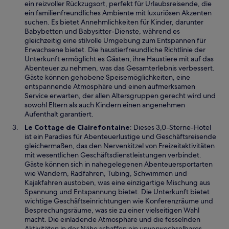
i
ein reizvoller Rückzugsort, perfekt für Urlaubsreisende, die
e
r
ein familienfreundliches Ambiente mit luxuriösen Akzenten
n
d
suchen. Es bietet Annehmlichkeiten für Kinder, darunter
s
i
Babybetten und Babysitter-Dienste, während es
t
n
gleichzeitig eine stilvolle Umgebung zum Entspannen für
e
e
Erwachsene bietet. Die haustierfreundliche Richtlinie der
r
i
Unterkunft ermöglicht es Gästen, ihre Haustiere mit auf das
g
n
Abenteuer zu nehmen, was das Gesamterlebnis verbessert.
e
e
Gäste können gehobene Speisemöglichkeiten, eine
ö
m
entspannende Atmosphäre und einen aufmerksamen
f
n
Service erwarten, der allen Altersgruppen gerecht wird und
f
e
sowohl Eltern als auch Kindern einen angenehmen
n
u
Aufenthalt garantiert.
e
e
W
Le Cottage de Clairefontaine
: Dieses 3,0-Sterne-Hotel
t
n
i
ist ein Paradies für Abenteuerlustige und Geschäftsreisende
F
r
gleichermaßen, das den Nervenkitzel von Freizeitaktivitäten
e
d
mit wesentlichen Geschäftsdienstleistungen verbindet.
n
i
Gäste können sich in nahegelegenen Abenteuersportarten
s
n
wie Wandern, Radfahren, Tubing, Schwimmen und
t
e
Kajakfahren austoben, was eine einzigartige Mischung aus
e
i
Spannung und Entspannung bietet. Die Unterkunft bietet
r
n
wichtige Geschäftseinrichtungen wie Konferenzräume und
g
e
Besprechungsräume, was sie zu einer vielseitigen Wahl
e
m
macht. Die einladende Atmosphäre und die fesselnden
ö
n
Aktivitäten in der Nähe schaffen ein unverwechselbares