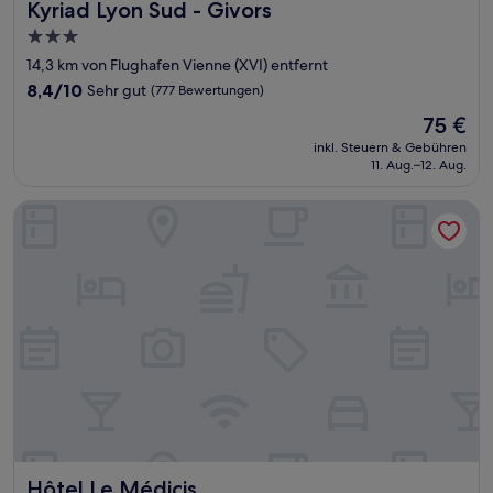
Kyriad Lyon Sud - Givors
Kyriad Lyon Sud - Givors
3.0-
Sterne-
14,3 km von Flughafen Vienne (XVI) entfernt
Unterkunft
8.4
8,4/10
Sehr gut
(777 Bewertungen)
von
Der
75 €
10,
Preis
Sehr
inkl. Steuern & Gebühren
beträgt
11. Aug.–12. Aug.
gut,
75 €
(777
Bewertungen)
Hôtel Le Médicis
Hôtel Le Médicis
Hôtel Le Médicis