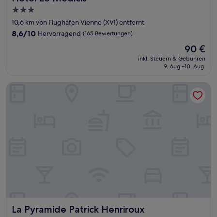
3.0-
Sterne-
10,6 km von Flughafen Vienne (XVI) entfernt
Unterkunft
8.6
8,6/10
Hervorragend
(165 Bewertungen)
von
Der
90 €
10,
Preis
Hervorragend,
inkl. Steuern & Gebühren
beträgt
9. Aug.–10. Aug.
(165
90 €
Bewertungen)
La Pyramide Patrick Henriroux
La Pyramide Patrick Henriroux
La Pyramide Patrick Henriroux