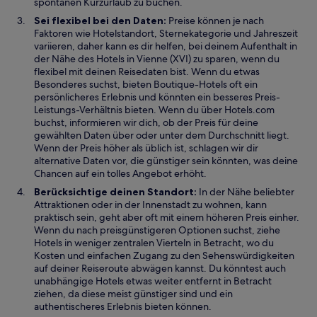
spontanen Kurzurlaub zu buchen.
Sei flexibel bei den Daten:
Preise können je nach
Faktoren wie Hotelstandort, Sternekategorie und Jahreszeit
variieren, daher kann es dir helfen, bei deinem Aufenthalt in
der Nähe des Hotels in Vienne (XVI) zu sparen, wenn du
flexibel mit deinen Reisedaten bist. Wenn du etwas
Besonderes suchst, bieten Boutique-Hotels oft ein
persönlicheres Erlebnis und könnten ein besseres Preis-
Leistungs-Verhältnis bieten. Wenn du über Hotels.com
buchst, informieren wir dich, ob der Preis für deine
gewählten Daten über oder unter dem Durchschnitt liegt.
Wenn der Preis höher als üblich ist, schlagen wir dir
alternative Daten vor, die günstiger sein könnten, was deine
Chancen auf ein tolles Angebot erhöht.
Berücksichtige deinen Standort:
In der Nähe beliebter
Attraktionen oder in der Innenstadt zu wohnen, kann
praktisch sein, geht aber oft mit einem höheren Preis einher.
Wenn du nach preisgünstigeren Optionen suchst, ziehe
Hotels in weniger zentralen Vierteln in Betracht, wo du
Kosten und einfachen Zugang zu den Sehenswürdigkeiten
auf deiner Reiseroute abwägen kannst. Du könntest auch
unabhängige Hotels etwas weiter entfernt in Betracht
ziehen, da diese meist günstiger sind und ein
authentischeres Erlebnis bieten können.