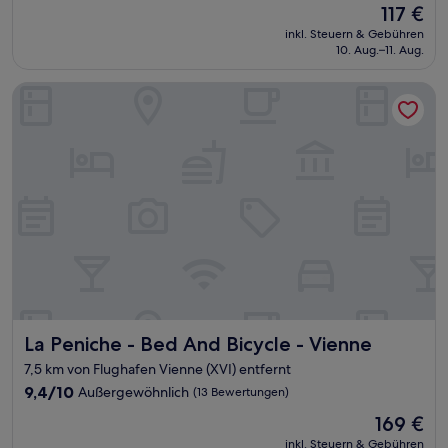
Der
117 €
10,
Preis
Sehr
inkl. Steuern & Gebühren
beträgt
10. Aug.–11. Aug.
gut,
117 €
(101
Bewertungen)
La Peniche - Bed And Bicycle - Vienne
La Peniche - Bed And Bicycle - Vienne
La Peniche - Bed And Bicycle - Vienne
7,5 km von Flughafen Vienne (XVI) entfernt
9.4
9,4/10
Außergewöhnlich
(13 Bewertungen)
von
Der
169 €
10,
Preis
Außergewöhnlich,
inkl. Steuern & Gebühren