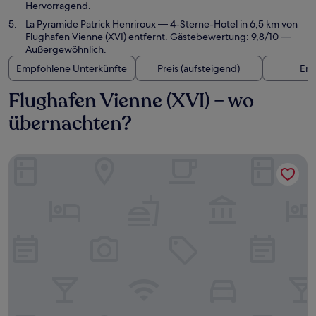
Hervorragend.
La Pyramide Patrick Henriroux
— 4-Sterne-Hotel in 6,5 km von
Flughafen Vienne (XVI) entfernt. Gästebewertung: 9,8/10 —
Außergewöhnlich.
Empfohlene Unterkünfte
Preis (aufsteigend)
Ent
Flughafen Vienne (XVI) – wo
übernachten?
Le Cottage de Clairefontaine