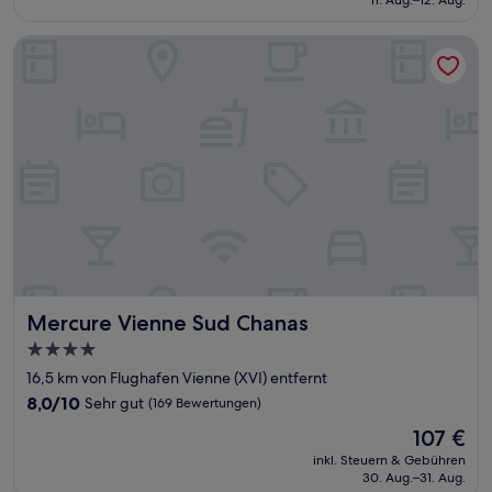
(552
70 €
Bewertungen)
Mercure Vienne Sud Chanas
Mercure Vienne Sud Chanas
Mercure Vienne Sud Chanas
4.0-
Sterne-
16,5 km von Flughafen Vienne (XVI) entfernt
Unterkunft
8.0
8,0/10
Sehr gut
(169 Bewertungen)
von
Der
107 €
10,
Preis
Sehr
inkl. Steuern & Gebühren
beträgt
30. Aug.–31. Aug.
gut,