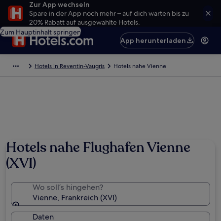
Zur App wechseln
Spare in der App noch mehr – auf dich warten bis zu
20% Rabatt auf ausgewählte Hotels.
Zum Hauptinhalt springen
App herunterladen
Hotels in Reventin-Vaugris
Hotels nahe Vienne
Hotels nahe Flughafen Vienne
(XVI)
Wo soll’s hingehen?
Vienne, Frankreich (XVI)
Daten