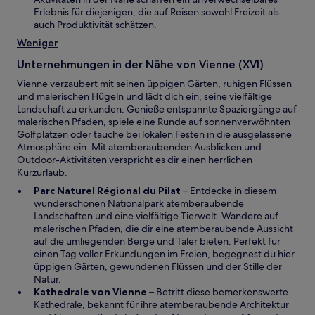
f
e
Erlebnis für diejenigen, die auf Reisen sowohl Freizeit als
f
u
auch Produktivität schätzen.
n
e
Weniger
e
n
t
F
Unternehmungen in der Nähe von Vienne (XVI)
e
Vienne verzaubert mit seinen üppigen Gärten, ruhigen Flüssen
n
und malerischen Hügeln und lädt dich ein, seine vielfältige
s
Landschaft zu erkunden. Genieße entspannte Spaziergänge auf
t
malerischen Pfaden, spiele eine Runde auf sonnenverwöhnten
e
Golfplätzen oder tauche bei lokalen Festen in die ausgelassene
r
Atmosphäre ein. Mit atemberaubenden Ausblicken und
g
Outdoor-Aktivitäten verspricht es dir einen herrlichen
e
Kurzurlaub.
ö
f
W
Parc Naturel Régional du Pilat
– Entdecke in diesem
f
i
wunderschönen Nationalpark atemberaubende
n
r
Landschaften und eine vielfältige Tierwelt. Wandere auf
e
d
malerischen Pfaden, die dir eine atemberaubende Aussicht
t
i
auf die umliegenden Berge und Täler bieten. Perfekt für
n
einen Tag voller Erkundungen im Freien, begegnest du hier
e
üppigen Gärten, gewundenen Flüssen und der Stille der
i
Natur.
W
n
Kathedrale von Vienne
– Betritt diese bemerkenswerte
i
e
Kathedrale, bekannt für ihre atemberaubende Architektur