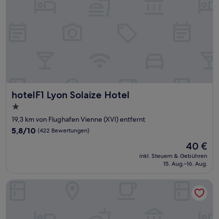
hotelF1 Lyon Solaize Hotel
hotelF1 Lyon Solaize Hotel
1.0-
Stern-
19,3 km von Flughafen Vienne (XVI) entfernt
Unterkunft
5.8
5,8/10
(422 Bewertungen)
von
Der
40 €
10,
Preis
(422
inkl. Steuern & Gebühren
beträgt
15. Aug.–16. Aug.
Bewertungen)
40 €
Premiere Classe Lyon Sud - Chasse sur Rhône Vienne