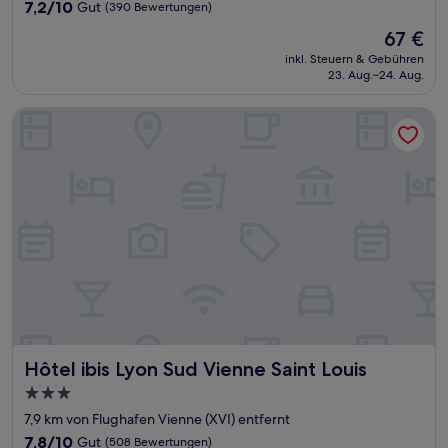
Unterkunft
7.2
7,2/10
Gut
(390 Bewertungen)
von
Der
67 €
10,
Preis
Gut,
inkl. Steuern & Gebühren
beträgt
23. Aug.–24. Aug.
(390
67 €
Bewertungen)
Hôtel ibis Lyon Sud Vienne Saint Louis
Hôtel ibis Lyon Sud Vienne Saint Louis
Hôtel ibis Lyon Sud Vienne Saint Louis
3.0-
Sterne-
7,9 km von Flughafen Vienne (XVI) entfernt
Unterkunft
7.8
7,8/10
Gut
(508 Bewertungen)