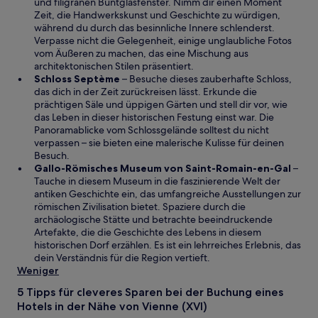
r
m
und filigranen Buntglasfenster. Nimm dir einen Moment
d
n
Zeit, die Handwerkskunst und Geschichte zu würdigen,
i
e
während du durch das besinnliche Innere schlenderst.
n
u
Verpasse nicht die Gelegenheit, einige unglaubliche Fotos
e
e
vom Äußeren zu machen, das eine Mischung aus
i
n
architektonischen Stilen präsentiert.
W
n
F
Schloss Septème
– Besuche dieses zauberhafte Schloss,
i
e
e
das dich in der Zeit zurückreisen lässt. Erkunde die
r
m
n
prächtigen Säle und üppigen Gärten und stell dir vor, wie
d
n
s
das Leben in dieser historischen Festung einst war. Die
i
e
t
Panoramablicke vom Schlossgelände solltest du nicht
n
u
e
verpassen – sie bieten eine malerische Kulisse für deinen
e
e
r
Besuch.
i
n
g
W
Gallo-Römisches Museum von Saint-Romain-en-Gal
–
n
F
e
i
Tauche in diesem Museum in die faszinierende Welt der
e
e
ö
r
antiken Geschichte ein, das umfangreiche Ausstellungen zur
m
n
f
d
römischen Zivilisation bietet. Spaziere durch die
n
s
f
i
archäologische Stätte und betrachte beeindruckende
e
t
n
n
Artefakte, die die Geschichte des Lebens in diesem
u
e
e
e
historischen Dorf erzählen. Es ist ein lehrreiches Erlebnis, das
e
r
t
i
dein Verständnis für die Region vertieft.
n
g
n
Weniger
F
e
e
5 Tipps für cleveres Sparen bei der Buchung eines
e
ö
m
Hotels in der Nähe von Vienne (XVI)
n
f
n