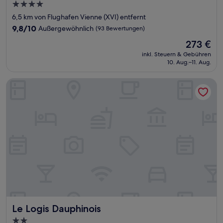
4.0-
Sterne-
6,5 km von Flughafen Vienne (XVI) entfernt
Unterkunft
9.8
9,8/10
Außergewöhnlich
(93 Bewertungen)
von
Der
273 €
10,
Preis
Außergewöhnlich,
inkl. Steuern & Gebühren
beträgt
10. Aug.–11. Aug.
(93
273 €
Bewertungen)
Le Logis Dauphinois
Le Logis Dauphinois
Le Logis Dauphinois
2.0-