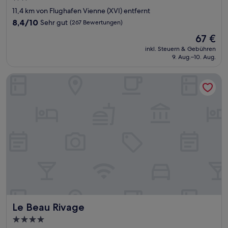
Sterne-
11,4 km von Flughafen Vienne (XVI) entfernt
Unterkunft
8.4
8,4/10
Sehr gut
(267 Bewertungen)
von
Der
67 €
10,
Preis
Sehr
inkl. Steuern & Gebühren
beträgt
9. Aug.–10. Aug.
gut,
67 €
(267
Bewertungen)
Le Beau Rivage
Le Beau Rivage
Le Beau Rivage
4.0-