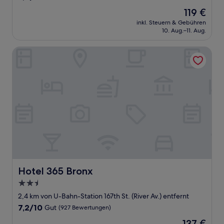
von
Der
119 €
10,
Preis
Gut,
inkl. Steuern & Gebühren
beträgt
10. Aug.–11. Aug.
(1.197
119 €
Bewertungen)
Hotel 365 Bronx
Hotel 365 Bronx
Hotel 365 Bronx
2.5-
Sterne-
2,4 km von U-Bahn-Station 167th St. (River Av.) entfernt
Unterkunft
7.2
7,2/10
Gut
(927 Bewertungen)
von
Der
137 €