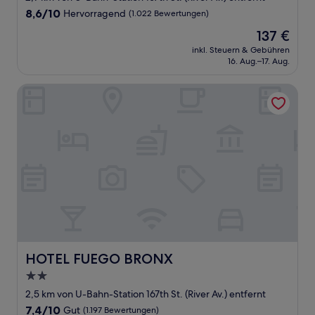
Unterkunft
8.6
8,6/10
Hervorragend
(1.022 Bewertungen)
von
Der
137 €
10,
Preis
Hervorragend,
inkl. Steuern & Gebühren
beträgt
16. Aug.–17. Aug.
(1.022
137 €
Bewertungen)
HOTEL FUEGO BRONX
HOTEL FUEGO BRONX
HOTEL FUEGO BRONX
2.0-
Sterne-
2,5 km von U-Bahn-Station 167th St. (River Av.) entfernt
Unterkunft
7.4
7,4/10
Gut
(1.197 Bewertungen)