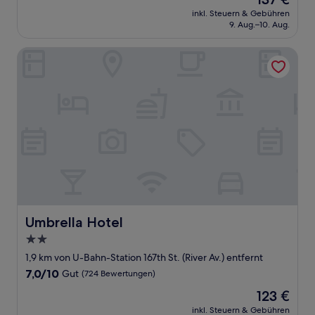
10,
Preis
Gut,
inkl. Steuern & Gebühren
beträgt
9. Aug.–10. Aug.
(927
137 €
Bewertungen)
Umbrella Hotel
Umbrella Hotel
Umbrella Hotel
2.0-
Sterne-
1,9 km von U-Bahn-Station 167th St. (River Av.) entfernt
Unterkunft
7.0
7,0/10
Gut
(724 Bewertungen)
von
Der
123 €
10,
Preis
Gut,
inkl. Steuern & Gebühren