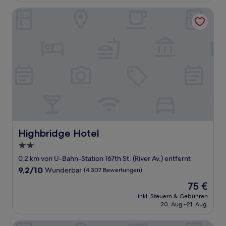
Highbridge Hotel
Highbridge Hotel
Highbridge Hotel
2.0-
Sterne-
0,2 km von U-Bahn-Station 167th St. (River Av.) entfernt
Unterkunft
9.2
9,2/10
Wunderbar
(4.307 Bewertungen)
von
Der
75 €
10,
Preis
Wunderbar,
inkl. Steuern & Gebühren
beträgt
20. Aug.–21. Aug.
(4.307
75 €
Bewertungen)
Edge Hotel