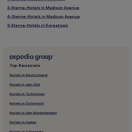
3-Sterne-Hotels in Madison Avenue
4-Sterne-Hotels in Madison Avenue
3-Sterne-Hotels in Koreatown
2-Sterne-Hotels in Prospect Park
2-Sterne-Hotels in Long Island City
5-Sterne-Hotels in NoMad
4-Sterne-Hotels in NoMad
Top-Reiseziele
3-Sterne-Hotels in Hell's Kitchen
Hotels in Deutschland
Familien in NoMad
Hotels in den USA
Hotels mit Shoppingmöglichkeit in NoMad
Hotels in Tschechien
Günstige in NoMad
Hotels in Österreich
Business in Außenbezirke
Hotels in den Niederlanden
Lgbtqia-Freundliche in Außenbezirke
Günstige in Außenbezirke
Hotels in Italien
Hotels mit WLAN in Außenbezirke
Hotels in Schweden