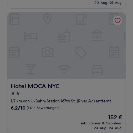
beträgt
20. Aug.–21. Aug.
(724
123 €
Bewertungen)
Hotel MOCA NYC
Hotel MOCA NYC
Hotel MOCA NYC
2.0-
Sterne-
1,7 km von U-Bahn-Station 167th St. (River Av.) entfernt
Unterkunft
6.2
6,2/10
(1.014 Bewertungen)
von
Der
152 €
10,
Preis
(1.014
inkl. Steuern & Gebühren
beträgt
23. Aug.–24. Aug.
Bewertungen)
152 €