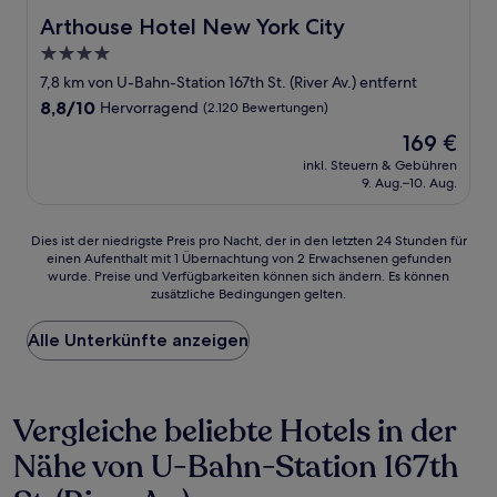
Arthouse Hotel New York City
Arthouse Hotel New York City
4.0-
Sterne-
7,8 km von U-Bahn-Station 167th St. (River Av.) entfernt
Unterkunft
8.8
8,8/10
Hervorragend
(2.120 Bewertungen)
von
Der
169 €
10,
Preis
Hervorragend,
inkl. Steuern & Gebühren
beträgt
9. Aug.–10. Aug.
(2.120
169 €
Bewertungen)
Dies
Dies ist der niedrigste Preis pro Nacht, der in den letzten 24 Stunden für
einen Aufenthalt mit 1 Übernachtung von 2 Erwachsenen gefunden
ist
wurde. Preise und Verfügbarkeiten können sich ändern. Es können
der
zusätzliche Bedingungen gelten.
niedrigste
Preis
Alle Unterkünfte anzeigen
pro
Nacht,
der
in
Vergleiche beliebte Hotels in der
den
letzten
Nähe von U-Bahn-Station 167th
24 Stunden
für