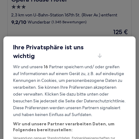
3.0-
Sterne-
2,3 km von U-Bahn-Station 167th St. (River Av.) entfernt
Unterkunft
9.2
9,2/10
Wunderbar
(1.345 Bewertungen)
von
Der
125 €
10,
Preis
Wunderbar,
inkl. Steuern & Gebühren
beträgt
31. Aug.–1. Sept.
(1.345
Ihre Privatsphäre ist uns
125 €
Bewertungen)
wichtig
Radio Hotel
Wir und unsere
16
Partner speichern und/ oder greifen
auf Informationen auf einem Gerät zu, z.B. auf eindeutige
Kennungen in Cookies, um personenbezogene Daten zu
verarbeiten. Sie können Ihre Präferenzen akzeptieren
oder verwalten. Klicken Sie dazu bitte unten oder
besuchen Sie jederzeit die Seite der Datenschutzrichtlinie.
Diese Präferenzen werden unseren Partnern signalisiert
und haben keinen Einfluss auf Surfdaten.
Wir und unsere Partner verarbeiten Daten, um
Radio Hotel
Radio Hotel
Folgendes bereitzustellen:
4.0-
Verwendung genauer Standortdaten. Endgeräteeigenschaften zur