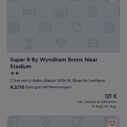
Super 8 By Wyndham Bronx Near Stadium
Super 8 By Wyndham Bronx Near
Stadium
2.0-
Sterne-
1,1 km von U-Bahn-Station 167th St. (River Av.) entfernt
Unterkunft
8.2
8,2/10
Sehr gut
(447 Bewertungen)
von
Der
121 €
10,
Preis
Sehr
inkl. Steuern & Gebühren
beträgt
9. Aug.–10. Aug.
gut,
121 €
(447
Bewertungen)
GLō Best Western Bronx NYC