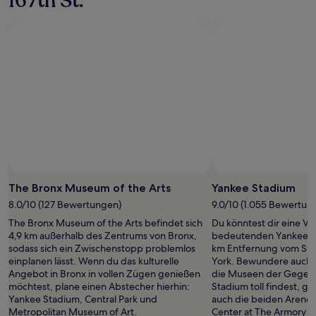
167th St.
The Bronx Museum of the Arts
Yankee Stadium
8.0/10 (127 Bewertungen)
9.0/10 (1.055 Bewertun
The Bronx Museum of the Arts befindet sich
Du könntest dir eine Ve
4,9 km außerhalb des Zentrums von Bronx,
bedeutenden Yankee St
sodass sich ein Zwischenstopp problemlos
km Entfernung vom St
einplanen lässt. Wenn du das kulturelle
York. Bewundere auch 
Angebot in Bronx in vollen Zügen genießen
die Museen der Gegen
möchtest, plane einen Abstecher hierhin:
Stadium toll findest, gef
Yankee Stadium, Central Park und
auch die beiden Arenen
Metropolitan Museum of Art.
Center at The Armory u