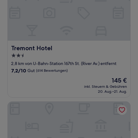
Tremont Hotel
Tremont Hotel
2.5-
Sterne-
2,8 km von U-Bahn-Station 167th St. (River Av.) entfernt
Unterkunft
7.2
7,2/10
Gut
(614 Bewertungen)
von
Der
145 €
10,
Preis
Gut,
inkl. Steuern & Gebühren
beträgt
20. Aug.–21. Aug.
(614
145 €
Bewertungen)
ROSE HOTEL BRONX