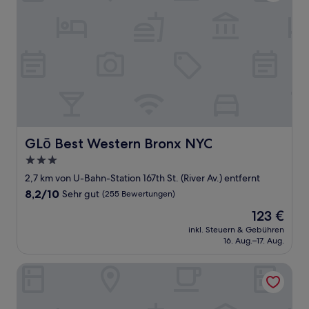
GLō Best Western Bronx NYC
GLō Best Western Bronx NYC
3.0-
Sterne-
2,7 km von U-Bahn-Station 167th St. (River Av.) entfernt
Unterkunft
8.2
8,2/10
Sehr gut
(255 Bewertungen)
von
Der
123 €
10,
Preis
Sehr
inkl. Steuern & Gebühren
beträgt
16. Aug.–17. Aug.
gut,
123 €
(255
Bewertungen)
NOVA HOTEL BRONX