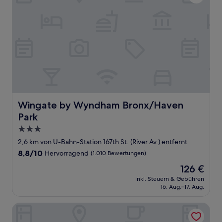
Wingate by Wyndham Bronx/Haven Park
Wingate by Wyndham Bronx/Haven
Park
3.0-
Sterne-
2,6 km von U-Bahn-Station 167th St. (River Av.) entfernt
Unterkunft
8.8
8,8/10
Hervorragend
(1.010 Bewertungen)
von
Der
126 €
10,
Preis
Hervorragend,
inkl. Steuern & Gebühren
beträgt
16. Aug.–17. Aug.
(1.010
126 €
Bewertungen)
Super 8 By Wyndham Bronx Near Stadium