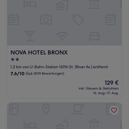
NOVA HOTEL BRONX
NOVA HOTEL BRONX
2.0-
Sterne-
1,2 km von U-Bahn-Station 167th St. (River Av.) entfernt
Unterkunft
7.6
7,6/10
Gut
(839 Bewertungen)
von
Der
129 €
10,
Preis
Gut,
inkl. Steuern & Gebühren
beträgt
16. Aug.–17. Aug.
(839
129 €
Bewertungen)
Tremont Hotel