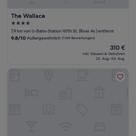
The Wallace
The Wallace
4.0-
Sterne-
7,9 km von U-Bahn-Station 167th St. (River Av.) entfernt
Unterkunft
9.8
9,8/10
Außergewöhnlich
(1.165 Bewertungen)
von
Der
310 €
10,
Preis
Außergewöhnlich,
inkl. Steuern & Gebühren
beträgt
23. Aug.–24. Aug.
(1.165
310 €
Bewertungen)
Hotel Belleclaire Central Park, a Small Luxury Hotel