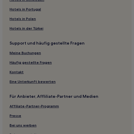
Hotels mit Parkplatz in Außenbezirke
Hotels in Portugal
Hotels mit inbegriffenem Frühstück in Bronx
Hotels in Polen
Familien in Bronx
Hotels in der Türkei
Luxus nahe Restaurant Row
Support und häufig gestellte Fragen
Luxus nahe Madison Avenue
Günstige in Nyack
Meine Buchungen
Günstige in Roosevelt Island
Häufig gestellte Fragen
Boutique- in Roosevelt Island
Kontakt
Luxus in Roosevelt Island
Eine Unterkunft bewerten
Lgbtqia-Freundliche in Brooklyn
Für Anbieter, Affliliate-Partner und Medien
Hotels mit inbegriffenem Frühstück in Brooklyn
Affiliate-Partner-Programm
Hotels mit Küchenzeile in Brooklyn
Familien in Brooklyn
Presse
Günstige in White Plains
Bei uns werben