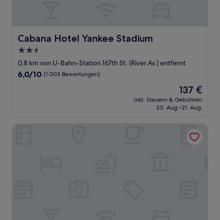
Cabana Hotel Yankee Stadium
Cabana Hotel Yankee Stadium
2.5-
Sterne-
0,8 km von U-Bahn-Station 167th St. (River Av.) entfernt
Unterkunft
6.0
6,0/10
(1.003 Bewertungen)
von
Der
137 €
10,
Preis
(1.003
inkl. Steuern & Gebühren
beträgt
20. Aug.–21. Aug.
Bewertungen)
137 €
The Wallace