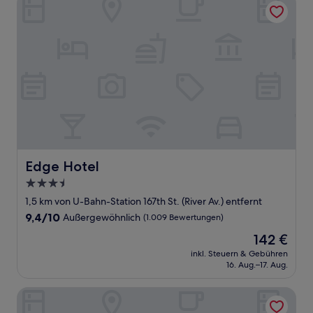
Edge Hotel
Edge Hotel
3.5-
Sterne-
1,5 km von U-Bahn-Station 167th St. (River Av.) entfernt
Unterkunft
9.4
9,4/10
Außergewöhnlich
(1.009 Bewertungen)
von
Der
142 €
10,
Preis
Außergewöhnlich,
inkl. Steuern & Gebühren
beträgt
16. Aug.–17. Aug.
(1.009
142 €
Bewertungen)
Wingate by Wyndham Bronx/Haven Park