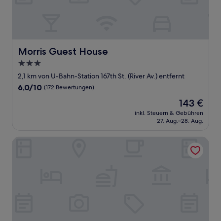
Morris Guest House
Morris Guest House
3.0-
Sterne-
2,1 km von U-Bahn-Station 167th St. (River Av.) entfernt
Unterkunft
6.0
6,0/10
(172 Bewertungen)
von
Der
143 €
10,
Preis
(172
inkl. Steuern & Gebühren
beträgt
27. Aug.–28. Aug.
Bewertungen)
143 €
Cabana Hotel Yankee Stadium