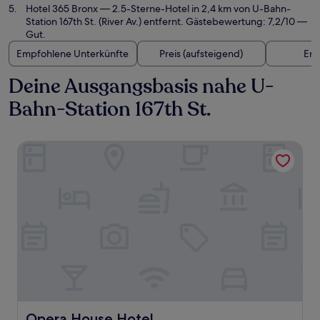
Hotel 365 Bronx
— 2.5-Sterne-Hotel in 2,4 km von U-Bahn-
Station 167th St. (River Av.) entfernt. Gästebewertung: 7,2/10 —
Gut.
Empfohlene Unterkünfte
Preis (aufsteigend)
Ent
Deine Ausgangsbasis nahe U-
Bahn-Station 167th St.
Opera House Hotel
Opera House Hotel
Opera House Hotel