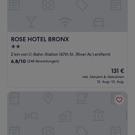
ROSE HOTEL BRONX
ROSE HOTEL BRONX
2.0-
Sterne-
2 km von U-Bahn-Station 167th St. (River Av.) entfernt
Unterkunft
6.8
6,8/10
(248 Bewertungen)
von
Der
131 €
10,
Preis
(248
inkl. Steuern & Gebühren
beträgt
12. Aug.–13. Aug.
Bewertungen)
131 €
Morris Guest House