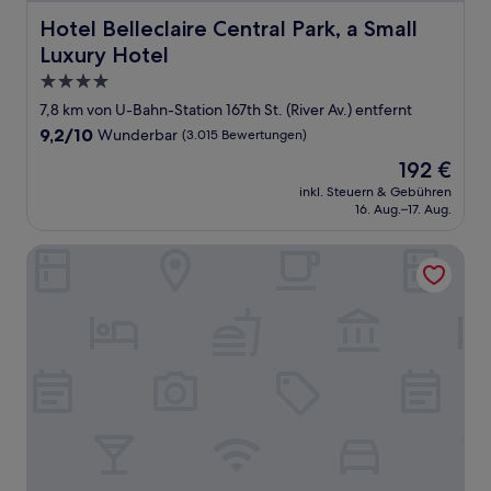
Hotel Belleclaire Central Park, a Small Luxury Hotel
Hotel Belleclaire Central Park, a Small
Luxury Hotel
4.0-
Sterne-
7,8 km von U-Bahn-Station 167th St. (River Av.) entfernt
Unterkunft
9.2
9,2/10
Wunderbar
(3.015 Bewertungen)
von
Der
192 €
10,
Preis
Wunderbar,
inkl. Steuern & Gebühren
beträgt
16. Aug.–17. Aug.
(3.015
192 €
Bewertungen)
Arthouse Hotel New York City