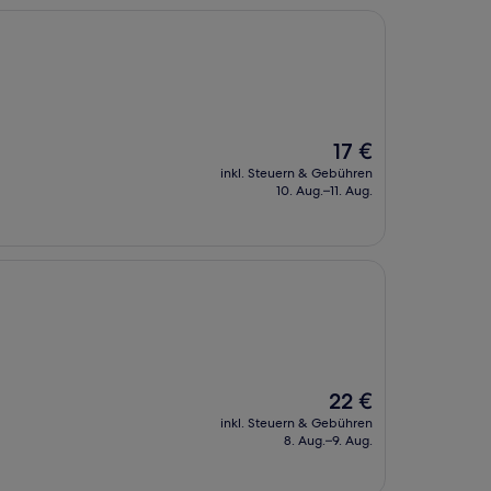
Der
17 €
Preis
inkl. Steuern & Gebühren
beträgt
10. Aug.–11. Aug.
17 €
Der
22 €
Preis
inkl. Steuern & Gebühren
beträgt
8. Aug.–9. Aug.
22 €