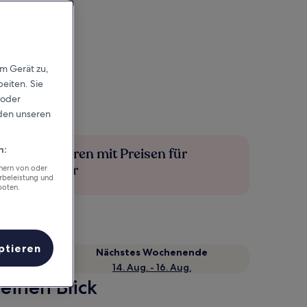
em Gerät zu,
eiten. Sie
 oder
rden unseren
n:
Mehr sparen mit Preisen für
Mitglieder
chern von oder
rbeleistung und
boten.
ptieren
Nächstes Wochenende
14. Aug. - 16. Aug.
einen Blick