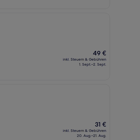
Der
49 €
Preis
inkl. Steuern & Gebühren
beträgt
1. Sept.–2. Sept.
49 €
Der
31 €
Preis
inkl. Steuern & Gebühren
beträgt
20. Aug.–21. Aug.