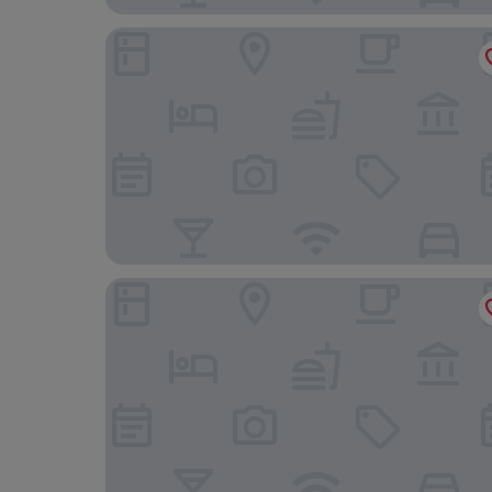
Astrotel Divisoria
Reddoorz @ Good 101 Quiricada Manila