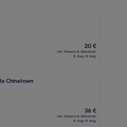
Der
20 €
Preis
inkl. Steuern & Gebühren
beträgt
8. Aug.–9. Aug.
20 €
own
ila Chinatown
Der
36 €
Preis
inkl. Steuern & Gebühren
beträgt
8. Aug.–9. Aug.
36 €