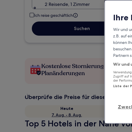
2 Reisende, 1 Zimmer
Ihre
Ich reise geschäftlich
Suchen
Wir und u
z.B. auf 
können Ihr
besuchen S
Partnern s
Wir und 
Kostenlose Stornierung bei
Planänderungen
Verwendung g
Zugriff auf 
der Perform
Liste der 
Überprüfe die Preise für diese Daten
Zwec
Heute
7. Aug. - 8. Aug.
Top 5 Hotels in der Nähe vo