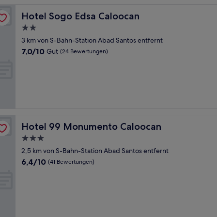
Hotel Sogo Edsa Caloocan
Hotel Sogo Edsa Caloocan
2.0-
Sterne-
3 km von S-Bahn-Station Abad Santos entfernt
Unterkunft
7.0
7,0/10
Gut
(24 Bewertungen)
von
10,
Gut,
(24
Bewertungen)
Hotel 99 Monumento Caloocan
Hotel 99 Monumento Caloocan
3.0-
Sterne-
2,5 km von S-Bahn-Station Abad Santos entfernt
Unterkunft
6.4
6,4/10
(41 Bewertungen)
von
10,
(41
Bewertungen)