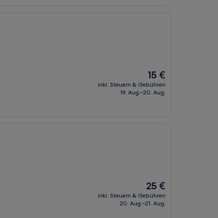
Der
15 €
Preis
inkl. Steuern & Gebühren
beträgt
19. Aug.–20. Aug.
15 €
Der
25 €
Preis
inkl. Steuern & Gebühren
beträgt
20. Aug.–21. Aug.
25 €