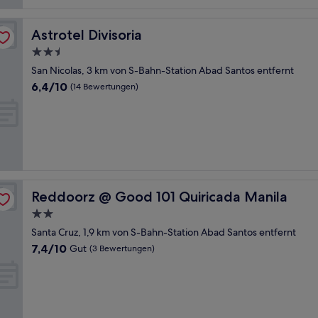
Astrotel Divisoria
Astrotel Divisoria
2.5-
Sterne-
San Nicolas, 3 km von S-Bahn-Station Abad Santos entfernt
Unterkunft
6.4
6,4/10
(14 Bewertungen)
von
10,
(14
Bewertungen)
Reddoorz @ Good 101 Quiricada Manila
Reddoorz @ Good 101 Quiricada Manila
2.0-
Sterne-
Santa Cruz, 1,9 km von S-Bahn-Station Abad Santos entfernt
Unterkunft
7.4
7,4/10
Gut
(3 Bewertungen)
von
10,
Gut,
(3
Bewertungen)