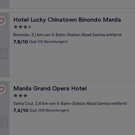
Hotel Lucky Chinatown Binondo Manila
Hotel Lucky Chinatown Binondo Manila
3.5-
Sterne-
Binondo, 3,1 km von S-Bahn-Station Abad Santos entfernt
Unterkunft
7.8
7,8/10
Gut
(92 Bewertungen)
von
10,
Gut,
(92
Bewertungen)
Manila Grand Opera Hotel
Manila Grand Opera Hotel
3.0-
Sterne-
Santa Cruz, 2,8 km von S-Bahn-Station Abad Santos entfernt
Unterkunft
7.4
7,4/10
Gut
(315 Bewertungen)
von
10,
Gut,
(315