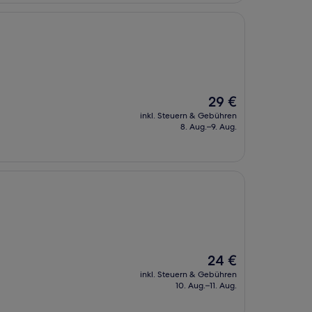
Der
29 €
Preis
inkl. Steuern & Gebühren
beträgt
8. Aug.–9. Aug.
29 €
Der
24 €
Preis
inkl. Steuern & Gebühren
beträgt
10. Aug.–11. Aug.
24 €