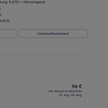
rtung: 8,6/10 — Hervorragend.
t.
0.
6,8/10.
Unterkunftsstandard
Der
96 €
Preis
inkl. Steuern & Gebühren
beträgt
23. Aug.–24. Aug.
96 €