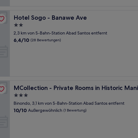
Hotel Sogo - Banawe Ave
Hotel Sogo - Banawe Ave
2.0-
Sterne-
2,3 km von S-Bahn-Station Abad Santos entfernt
Unterkunft
6.4
6,4/10
(28 Bewertungen)
von
10,
(28
Bewertungen)
 Chinatown
MCollection - Private Rooms in Historic Manila Chinat
MCollection - Private Rooms in Historic Man
3.0-
Sterne-
Binondo, 3,1 km von S-Bahn-Station Abad Santos entfernt
Unterkunft
10.0
10/10
Außergewöhnlich
(1 Bewertung)
von
10,
Außergewöhnlich,
(1
Bewertung)