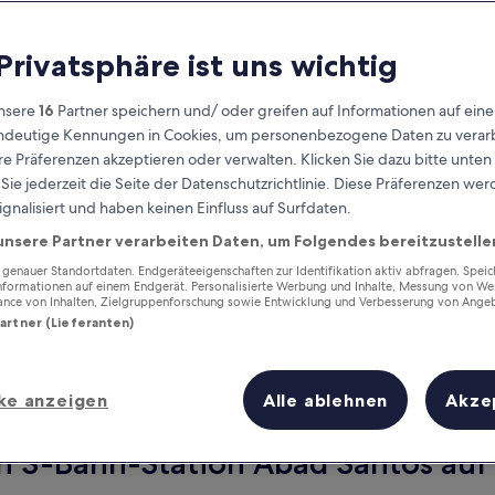
 Privatsphäre ist uns wichtig
nsere
16
Partner speichern und/ oder greifen auf Informationen auf ein
eindeutige Kennungen in Cookies, um personenbezogene Daten zu verarb
e Präferenzen akzeptieren oder verwalten. Klicken Sie dazu bitte unten
ie jederzeit die Seite der Datenschutzrichtlinie. Diese Präferenzen we
ignalisiert und haben keinen Einfluss auf Surfdaten.
unsere Partner verarbeiten Daten, um Folgendes bereitzustelle
Verdiene Prämien für jede
wahrgenommene Übernachtung
enauer Standortdaten. Endgeräteeigenschaften zur Identifikation aktiv abfragen. Spei
Informationen auf einem Endgerät. Personalisierte Werbung und Inhalte, Messung von We
ance von Inhalten, Zielgruppenforschung sowie Entwicklung und Verbesserung von Ange
Partner (Lieferanten)
ke anzeigen
Alle ablehnen
Akze
Morgen
Dieses Wochenende
8. Aug. - 9. Aug.
7. Aug. - 9. Aug.
n S-Bahn-Station Abad Santos auf 