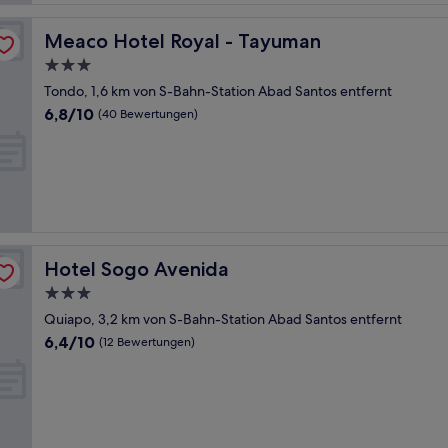
Meaco Hotel Royal - Tayuman
Meaco Hotel Royal - Tayuman
3.0-
Sterne-
Tondo, 1,6 km von S-Bahn-Station Abad Santos entfernt
Unterkunft
6.8
6,8/10
(40 Bewertungen)
von
10,
(40
Bewertungen)
Hotel Sogo Avenida
Hotel Sogo Avenida
3.0-
Sterne-
Quiapo, 3,2 km von S-Bahn-Station Abad Santos entfernt
Unterkunft
6.4
6,4/10
(12 Bewertungen)
von
10,
(12
Bewertungen)