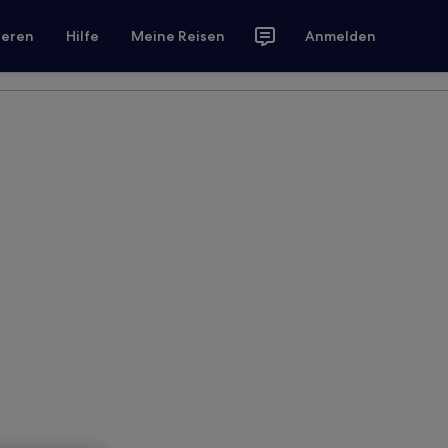
ieren
Hilfe
Meine Reisen
Anmelden