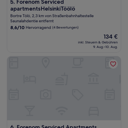
Forenom Serviced apartmentsHelsinkiTöölö
5. Forenom Serviced
apartmentsHelsinkiTöölö
Bortre Tölö, 2,3 km von Straßenbahnhaltestelle
Saunalahdentie entfernt
8.6
8,6/10
Hervorragend
(4 Bewertungen)
von
Der
134 €
10,
Preis
Hervorragend,
inkl. Steuern & Gebühren
beträgt
9. Aug.–10. Aug.
(4
134 €
Bewertungen)
Forenom Serviced Apartments Helsinki Mansku
Forenom Serviced Apartments Helsinki Mansku
6. Forenom Serviced Apartments