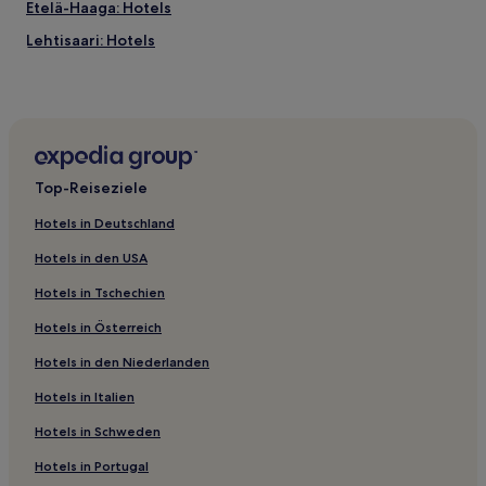
Etelä-Haaga: Hotels
Lehtisaari: Hotels
Hotels nahe Helsingin Jäähalli
Hotels nahe Aalto University School of Science and
Technology
Vallila: Hotels
Top-Reiseziele
Hotels nahe Straßenbahnhaltestelle Välimerenkatu
Hotels nahe Kesäranta
Hotels in Deutschland
Hotels nahe Straßenbahnhaltestelle Kaisaniemi
Hotels in den USA
Hotels nahe Kriegsmuseum
Hotels in Tschechien
Hotels nahe Korjaamo Kulturfabrik
Hotels in Österreich
Hotels nahe Aalto-Haus
Hotels in den Niederlanden
Hotels nahe Straßenbahnhaltestelle Kansaneläkelaitos
Hotels in Italien
Hotels nahe Töölö Bay
Hotels in Schweden
Hotels nahe S-Bahn-Station Huopalahti
Hotels in Portugal
Kivihaka: Hotels