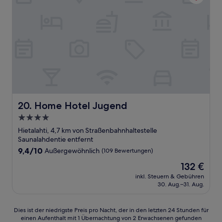
Home Hotel Jugend
20. Home Hotel Jugend
4.0-
Sterne-
Hietalahti, 4,7 km von Straßenbahnhaltestelle
Unterkunft
Saunalahdentie entfernt
9.4
9,4/10
Außergewöhnlich
(109 Bewertungen)
von
Der
132 €
10,
Preis
Außergewöhnlich,
inkl. Steuern & Gebühren
beträgt
30. Aug.–31. Aug.
(109
132 €
Bewertungen)
Dies
Dies ist der niedrigste Preis pro Nacht, der in den letzten 24 Stunden für
einen Aufenthalt mit 1 Übernachtung von 2 Erwachsenen gefunden
ist