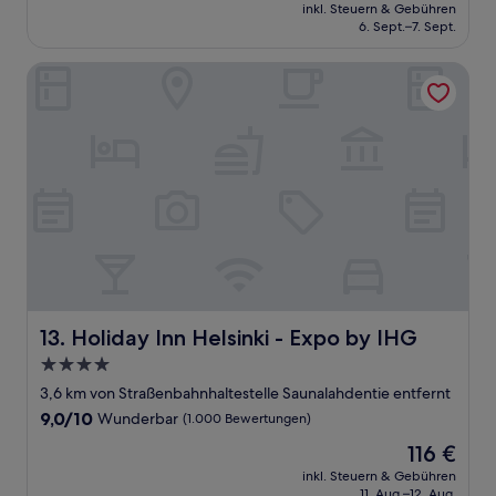
Preis
Wunderbar,
inkl. Steuern & Gebühren
beträgt
6. Sept.–7. Sept.
(1.004
116 €
Bewertungen)
Holiday Inn Helsinki - Expo by IHG
Holiday Inn Helsinki - Expo by IHG
13. Holiday Inn Helsinki - Expo by IHG
4.0-
Sterne-
3,6 km von Straßenbahnhaltestelle Saunalahdentie entfernt
Unterkunft
9.0
9,0/10
Wunderbar
(1.000 Bewertungen)
von
Der
116 €
10,
Preis
Wunderbar,
inkl. Steuern & Gebühren
beträgt
11. Aug.–12. Aug.