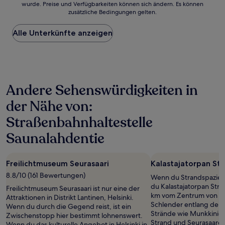
wurde. Preise und Verfügbarkeiten können sich ändern. Es können
der
zusätzliche Bedingungen gelten.
niedrigste
Preis
Alle Unterkünfte anzeigen
pro
Nacht,
der
in
den
letzten
Andere Sehenswürdigkeiten in
24 Stunden
für
der Nähe von:
einen
Aufenthalt
Straßenbahnhaltestelle
mit
1 Übernachtung
Saunalahdentie
von
2 Erwachsenen
gefunden
Freilichtmuseum Seurasaari
Kalastajatorpan St
wurde.
8.8/10 (161 Bewertungen)
Wenn du Strandspaziergä
Preise
du Kalastajatorpan Str
und
Freilichtmuseum Seurasaari ist nur eine der
km vom Zentrum von Hel
Verfügbarkeiten
Attraktionen in Distrikt Lantinen, Helsinki.
Schlender entlang der
können
Wenn du durch die Gegend reist, ist ein
Strände wie Munkkiniem
sich
Zwischenstopp hier bestimmt lohnenswert.
Strand und Seurasaaren
ändern.
Wenn du das kulturelle Angebot in Helsinki in