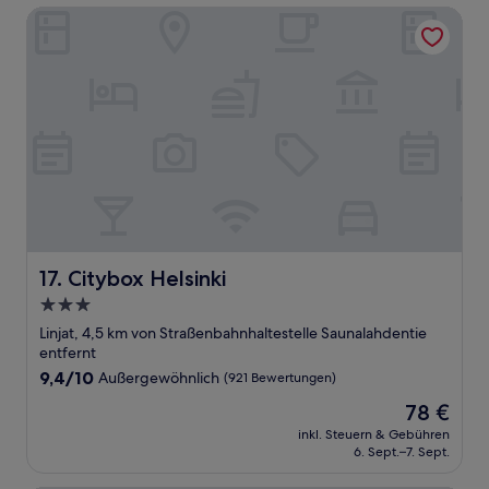
Citybox Helsinki
Citybox Helsinki
17. Citybox Helsinki
3.0-
Sterne-
Linjat, 4,5 km von Straßenbahnhaltestelle Saunalahdentie
Unterkunft
entfernt
9.4
9,4/10
Außergewöhnlich
(921 Bewertungen)
von
Der
78 €
10,
Preis
Außergewöhnlich,
inkl. Steuern & Gebühren
beträgt
6. Sept.–7. Sept.
(921
78 €
Bewertungen)