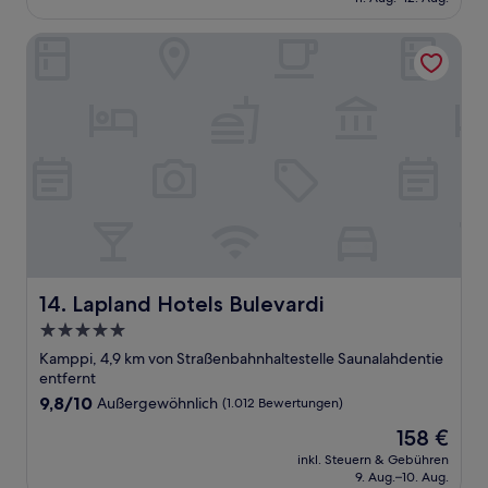
(1.000
116 €
Bewertungen)
Lapland Hotels Bulevardi
Lapland Hotels Bulevardi
14. Lapland Hotels Bulevardi
5.0-
Sterne-
Kamppi, 4,9 km von Straßenbahnhaltestelle Saunalahdentie
Unterkunft
entfernt
9.8
9,8/10
Außergewöhnlich
(1.012 Bewertungen)
von
Der
158 €
10,
Preis
Außergewöhnlich,
inkl. Steuern & Gebühren
beträgt
9. Aug.–10. Aug.
(1.012