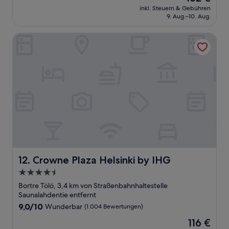
Preis
Außergewöhnlich,
inkl. Steuern & Gebühren
beträgt
9. Aug.–10. Aug.
(1.003
162 €
Bewertungen)
Crowne Plaza Helsinki by IHG
Crowne Plaza Helsinki by IHG
12. Crowne Plaza Helsinki by IHG
4.5-
Sterne-
Bortre Tölö, 3,4 km von Straßenbahnhaltestelle
Unterkunft
Saunalahdentie entfernt
9.0
9,0/10
Wunderbar
(1.004 Bewertungen)
von
Der
116 €
10,