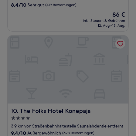
Unterkunft
8.4
8,4/10
Sehr gut
(419 Bewertungen)
von
Der
86 €
10,
Preis
Sehr
inkl. Steuern & Gebühren
beträgt
12. Aug.–13. Aug.
gut,
86 €
(419
Bewertungen)
The Folks Hotel Konepaja
The Folks Hotel Konepaja
10. The Folks Hotel Konepaja
4.0-
Sterne-
3,9 km von Straßenbahnhaltestelle Saunalahdentie entfernt
Unterkunft
9.4
9,4/10
Außergewöhnlich
(628 Bewertungen)