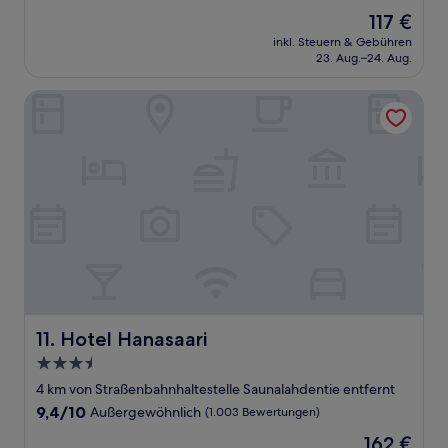
von
Der
117 €
10,
Preis
Außergewöhnlich,
inkl. Steuern & Gebühren
beträgt
23. Aug.–24. Aug.
(628
117 €
Bewertungen)
Hotel Hanasaari
Hotel Hanasaari
11. Hotel Hanasaari
3.5-
Sterne-
4 km von Straßenbahnhaltestelle Saunalahdentie entfernt
Unterkunft
9.4
9,4/10
Außergewöhnlich
(1.003 Bewertungen)
von
Der
162 €
10,