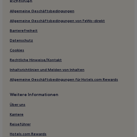
Richtlinien
Aparthotels in Helsinki
Allgemeine Geschäftsbedingungen
Ferienwohnungen in Kallio
Allgemeine Geschäftsbedingungen von FeWo-direkt
Luxus in Kluuvi
Barrierefreiheit
Familien in Kluuvi
Datenschutz
Günstige in Uusimaa
Cookies
Haustierfreundliche in Helsinki
Rechtliche Hinweise/Kontakt
Familien in Helsinki
Inhaltsrichtlinien und Melden von Inhalten
Haustierfreundliche in Vantaa
Allgemeine Geschäftsbedingungen für Hotels.com Rewards
Familien in Etu-Toolo
Hotels mit Küchenzeile in Sörnäinen
Weitere Informationen
Haustierfreundliche in Großraum Helsinki
Über uns
Familien in Großraum Helsinki
Karriere
Günstige in Großraum Helsinki
Reiseführer
Haustierfreundliche in Porvoo
Hotels.com Rewards