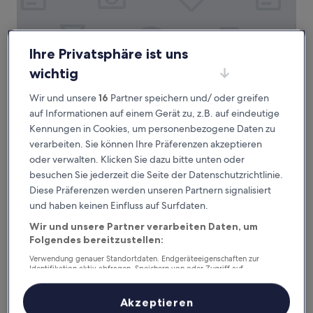
Ihre Privatsphäre ist uns
wichtig
VALO Hotel & Work Helsinki
1. VALO Hotel & Work Helsinki
4.0-
Wir und unsere
16
Partner speichern und/ oder greifen
Sterne-
2 km von Straßenbahnhaltestelle Saunalahdentie entfernt
auf Informationen auf einem Gerät zu, z.B. auf eindeutige
Unterkunft
9.0
9,0/10
Wunderbar
(1.907 Bewertungen)
Kennungen in Cookies, um personenbezogene Daten zu
von
verarbeiten. Sie können Ihre Präferenzen akzeptieren
Der
77 €
10,
oder verwalten. Klicken Sie dazu bitte unten oder
Preis
Wunderbar,
inkl. Steuern & Gebühren
beträgt
besuchen Sie jederzeit die Seite der Datenschutzrichtlinie.
6. Sept.–7. Sept.
(1.907
77 €
Bewertungen)
Diese Präferenzen werden unseren Partnern signalisiert
Hilton Helsinki Kalastajatorppa
und haben keinen Einfluss auf Surfdaten.
Wir und unsere Partner verarbeiten Daten, um
Folgendes bereitzustellen:
Verwendung genauer Standortdaten. Endgeräteeigenschaften zur
Identifikation aktiv abfragen. Speichern von oder Zugriff auf
Informationen auf einem Endgerät. Personalisierte Werbung und
Inhalte, Messung von Werbeleistung und der Performance von Inhalten,
Zielgruppenforschung sowie Entwicklung und Verbesserung von
Akzeptieren
Angeboten.