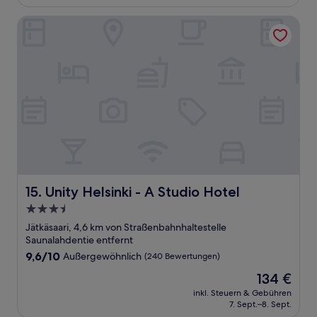
158 €
Bewertungen)
Unity Helsinki - A Studio Hotel
Unity Helsinki - A Studio Hotel
15. Unity Helsinki - A Studio Hotel
3.5-
Sterne-
Jätkäsaari, 4,6 km von Straßenbahnhaltestelle
Unterkunft
Saunalahdentie entfernt
9.6
9,6/10
Außergewöhnlich
(240 Bewertungen)
von
Der
134 €
10,
Preis
Außergewöhnlich,
inkl. Steuern & Gebühren
beträgt
7. Sept.–8. Sept.
(240
134 €