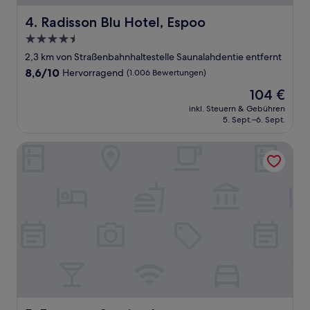
Radisson Blu Hotel, Espoo
4. Radisson Blu Hotel, Espoo
4.5-
Sterne-
2,3 km von Straßenbahnhaltestelle Saunalahdentie entfernt
Unterkunft
8.6
8,6/10
Hervorragend
(1.006 Bewertungen)
von
Der
104 €
10,
Preis
Hervorragend,
inkl. Steuern & Gebühren
beträgt
5. Sept.–6. Sept.
(1.006
104 €
Bewertungen)
Forenom Serviced apartmentsHelsinkiTöölö