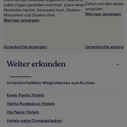
Zehen von den auslauf
Es
vollen Zügen genießen möchtest, plane einen
umspülen.
können
Abstecher hierhin: Seurasaari Insel, Sibelius-
Weniger anzeigen
zusätzliche
Monument und Sibelius-Park.
Bedingungen
Weniger anzeigen
gelten.
Unterkünfte anzeigen
Unterkünfte anzeige
Weiter erkunden
Unterkünfte
Mehr Möglichkeiten zum Buchen
Keski-Pasila: Hotels
Vanha Ruskeasuo: Hotels
Itä-Pasila: Hotels
Hotels nahe Olympiastadion