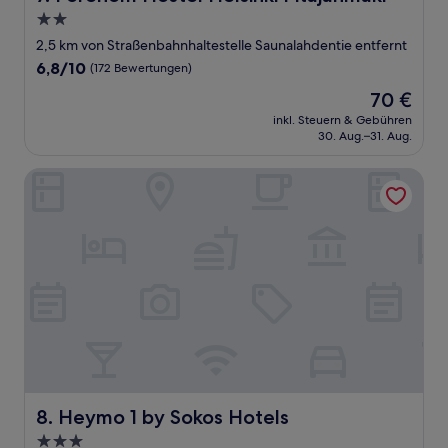
2.0-
Sterne-
2,5 km von Straßenbahnhaltestelle Saunalahdentie entfernt
Unterkunft
6.8
6,8/10
(172 Bewertungen)
von
Der
70 €
10,
Preis
(172
inkl. Steuern & Gebühren
beträgt
30. Aug.–31. Aug.
Bewertungen)
70 €
Heymo 1 by Sokos Hotels
Heymo 1 by Sokos Hotels
8. Heymo 1 by Sokos Hotels
3.0-