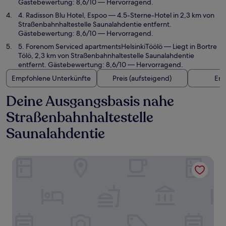
Gästebewertung: 8,6/10 — Hervorragend.
4. Radisson Blu Hotel, Espoo
— 4.5-Sterne-Hotel in 2,3 km von
Straßenbahnhaltestelle Saunalahdentie entfernt.
Gästebewertung: 8,6/10 — Hervorragend.
5. Forenom Serviced apartmentsHelsinkiTöölö
— Liegt in Bortre
Tölö, 2,3 km von Straßenbahnhaltestelle Saunalahdentie
entfernt. Gästebewertung: 8,6/10 — Hervorragend.
Empfohlene Unterkünfte
Preis (aufsteigend)
Ent
Deine Ausgangsbasis nahe
Straßenbahnhaltestelle
Saunalahdentie
VALO Hotel & Work Helsinki