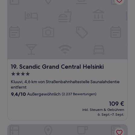
Scandic Grand Central Helsinki
19. Scandic Grand Central Helsinki
4.0-
Sterne-
Kluuvi, 4,6 km von Straßenbahnhaltestelle Saunalahdentie
Unterkunft
entfernt
9.4
9,4/10
Außergewöhnlich
(2.237 Bewertungen)
von
Der
109 €
10,
Preis
Außergewöhnlich,
inkl. Steuern & Gebühren
beträgt
6. Sept.–7. Sept.
(2.237
109 €
Bewertungen)
Home Hotel Jugend