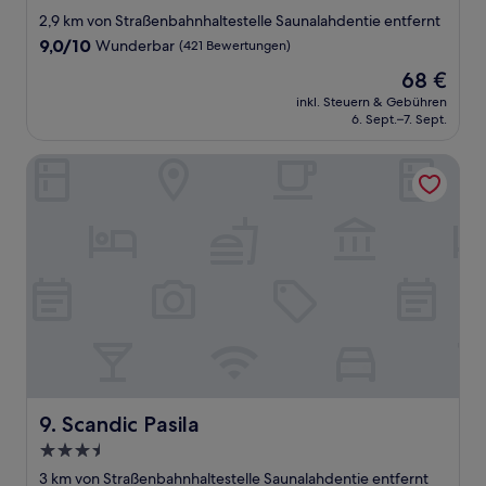
Sterne-
2,9 km von Straßenbahnhaltestelle Saunalahdentie entfernt
Unterkunft
9.0
9,0/10
Wunderbar
(421 Bewertungen)
von
Der
68 €
10,
Preis
Wunderbar,
inkl. Steuern & Gebühren
beträgt
6. Sept.–7. Sept.
(421
68 €
Bewertungen)
Scandic Pasila
Scandic Pasila
9. Scandic Pasila
3.5-
Sterne-
3 km von Straßenbahnhaltestelle Saunalahdentie entfernt