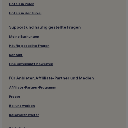
Hotels in Polen
Alppila: Hotels
Hotels in der Türkei
Hotels nahe Messe- und Kongresszentrum von Helsinki
Hotels nahe Universität Helsinki
Support und häufig gestellte Fragen
Töölö: Hotels
Meine Buchungen
Hotels nahe Kalastajatorpan Strand
Häufig gestellte Fragen
Ruskeasuo: Hotels
Kontakt
Hotels nahe Straßenbahnhaltestelle Pasilan asema
Eine Unterkunft bewerten
Hotels nahe Aalto-Universität
Leppävaara: Hotels
Für Anbieter, Affliliate-Partner und Medien
Vanha Munkkiniemi: Hotels
Affiliate-Partner-Programm
Pikku Huopalahti: Hotels
Presse
Ferienwohnungen in Kluuvi
Bei uns werben
Hostels in Hietaranta-Strand
Reiseveranstalter
Ferienwohnungen in Alppiharju
Hostels in Helsinki