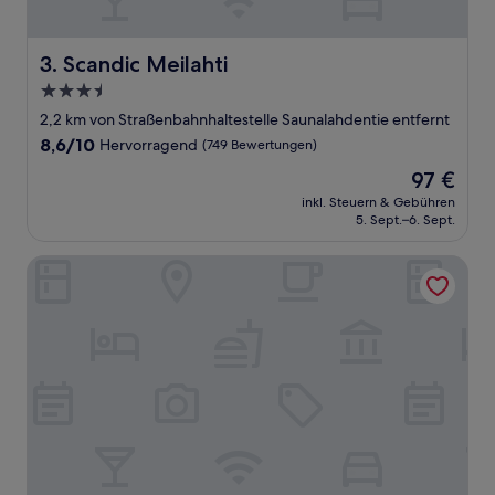
Scandic Meilahti
3. Scandic Meilahti
3.5-
Sterne-
2,2 km von Straßenbahnhaltestelle Saunalahdentie entfernt
Unterkunft
8.6
8,6/10
Hervorragend
(749 Bewertungen)
von
Der
97 €
10,
Preis
Hervorragend,
inkl. Steuern & Gebühren
beträgt
5. Sept.–6. Sept.
(749
97 €
Bewertungen)
Radisson Blu Hotel, Espoo