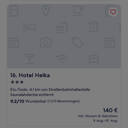
Bewertungen)
Hotel Helka
Hotel Helka
16. Hotel Helka
3.0-
Sterne-
Etu-Toolo, 4,1 km von Straßenbahnhaltestelle
Unterkunft
Saunalahdentie entfernt
9.2
9,2/10
Wunderbar
(1.073 Bewertungen)
von
Der
140 €
10,
Preis
Wunderbar,
inkl. Steuern & Gebühren
beträgt
9. Aug.–10. Aug.
(1.073
140 €
Bewertungen)