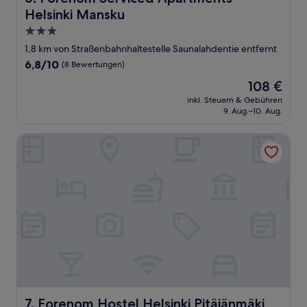
Helsinki Mansku
3.0-
Sterne-
1,8 km von Straßenbahnhaltestelle Saunalahdentie entfernt
Unterkunft
6.8
6,8/10
(8 Bewertungen)
von
Der
108 €
10,
Preis
(8
inkl. Steuern & Gebühren
beträgt
9. Aug.–10. Aug.
Bewertungen)
108 €
Forenom Hostel Helsinki Pitäjänmäki
Forenom Hostel Helsinki Pitäjänmäki
7. Forenom Hostel Helsinki Pitäjänmäki