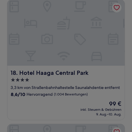
Hotel Haaga Central Park
Hotel Haaga Central Park
18. Hotel Haaga Central Park
4.0-
Sterne-
3,3 km von Straßenbahnhaltestelle Saunalahdentie entfernt
Unterkunft
8.6
8,6/10
Hervorragend
(1.004 Bewertungen)
von
Der
99 €
10,
Preis
Hervorragend,
inkl. Steuern & Gebühren
beträgt
9. Aug.–10. Aug.
(1.004
99 €
Bewertungen)
Scandic Grand Central Helsinki