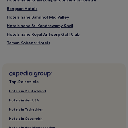
Hotels nahe Kuala Lumpur Convention Centre
Bangsar: Hotels
Hotels nahe Bahnhof Mid Valley
Hotels nahe Sri Kandaswamy Kovil
Hotels nahe Royal Antwerp Golf Club
Taman Kobena: Hotels
Kuarters Kampung Pandan: Hotels
Hotels nahe LRT-Station Dang Wangi
Salak Selatan: Hotels
Hotels nahe Kuala Lumpur Forest Eco Park
Top-Reiseziele
Hotels nahe Komuter-Station Kuala Lumpur
Hotels in Deutschland
Pengkalan Tentera Udara Diraja Malaysia: Hotels
Hotels in den USA
Hotels nahe Bukit Bintang Plaza
Hotels in Tschechien
Brickfields: Hotels
Hotels in Österreich
Bundesterritorium Kuala Lumpur: Hotels
Hotels in den Niederlanden