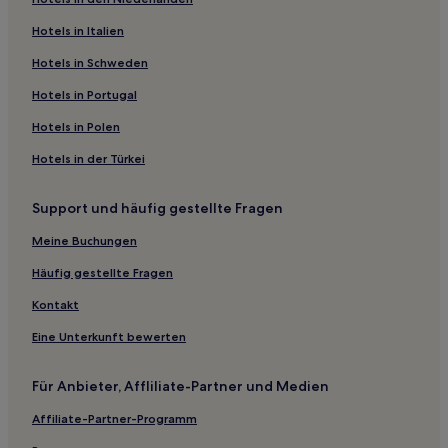
Hotels nahe Einkaufszentrum Sunway Velocity Mall
Hotels nahe Chow-Kit-Nachtmarkt
Hotels in Italien
Hotels nahe Sultan Abdul Samad Building
Hotels in Schweden
Salak Süd: Hotels
Hotels in Portugal
Hotels nahe Thean Hou Tempel
Hotels in Polen
Hotels nahe LRT-Station Bandaraya
Hotels in der Türkei
Hotels nahe Great Eastern Mall Einkaufszentrum
Support und häufig gestellte Fragen
Kuala Lumpur Hotels
Hotels nahe Monorail-Station Raja Chulan
Meine Buchungen
Stadtzentrum von Kuala Lumpur: Hotels
Häufig gestellte Fragen
Malaysia Tambahan: Hotels
Kontakt
Hotels nahe Aquaria KLCC
Eine Unterkunft bewerten
Hotels nahe Monorail-Station Bukit Bintang
Für Anbieter, Affliliate-Partner und Medien
Hotels nahe Bahnhof Kuala Lumpur
Affiliate-Partner-Programm
Hotels nahe Low Yat Plaza