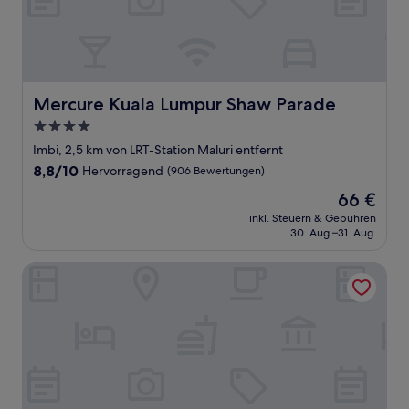
Mercure Kuala Lumpur Shaw Parade
Mercure Kuala Lumpur Shaw Parade
4.0-
Sterne-
Imbi, 2,5 km von LRT-Station Maluri entfernt
Unterkunft
8.8
8,8/10
Hervorragend
(906 Bewertungen)
von
Der
66 €
10,
Preis
Hervorragend,
inkl. Steuern & Gebühren
beträgt
30. Aug.–31. Aug.
(906
66 €
Bewertungen)
Leo Express Hotel