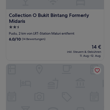
Collection O Bukit Bintang Formerly Midaris
Collection O Bukit Bintang Formerly
Midaris
2.5-
Sterne-
Pudu, 2 km von LRT-Station Maluri entfernt
Unterkunft
6.0
6,0/10
(14 Bewertungen)
von
Der
14 €
10,
Preis
(14
inkl. Steuern & Gebühren
beträgt
11. Aug.–12. Aug.
Bewertungen)
14 €
Mercure Kuala Lumpur Trion