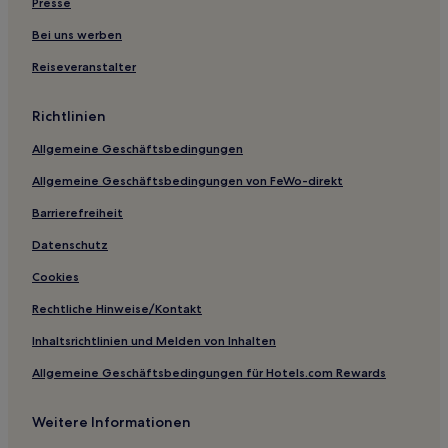
Ferienwohnungen in Kampung Baru
Presse
Ferienwohnungen in Kampung Kerinchi
Bei uns werben
Ferienwohnungen in Brickfields
Reiseveranstalter
Ferienwohnungen in Pekeliling
Richtlinien
Hostels in Kuala Lumpur
Allgemeine Geschäftsbedingungen
Hotels mit Pool in Bukit Damansara
Allgemeine Geschäftsbedingungen von FeWo-direkt
Hotels mit Fitnessbereich in Pekeliling
Günstige in Pekeliling
Barrierefreiheit
Hotels mit Parkplatz in Pekeliling
Datenschutz
Hotels mit Pool in Kampung Dollah
Cookies
Hotels mit Pool in Bukit Ceylon
Rechtliche Hinweise/Kontakt
Hotels mit Pool in Maluri
Inhaltsrichtlinien und Melden von Inhalten
Business in Brickfields
Allgemeine Geschäftsbedingungen für Hotels.com Rewards
Hotels mit Küchenzeile in Brickfields
Weitere Informationen
Hotels mit Fitnessbereich in Brickfields