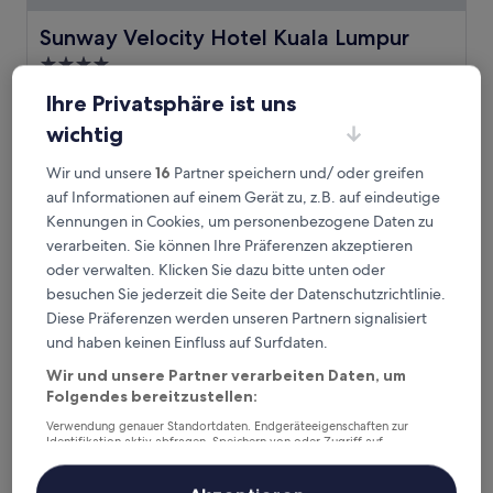
Sunway Velocity Hotel Kuala Lumpur
Sunway Velocity Hotel Kuala Lumpur
4.0-
Sterne-
0,6 km von LRT-Station Maluri entfernt
Ihre Privatsphäre ist uns
Unterkunft
8.8
8,8/10
Hervorragend
(349 Bewertungen)
wichtig
von
Der
92 €
10,
Preis
Wir und unsere
16
Partner speichern und/ oder greifen
Hervorragend,
inkl. Steuern & Gebühren
beträgt
24. Aug.–25. Aug.
(349
auf Informationen auf einem Gerät zu, z.B. auf eindeutige
92 €
Bewertungen)
Kennungen in Cookies, um personenbezogene Daten zu
Kimpton Naluria Kuala Lumpur by IHG
verarbeiten. Sie können Ihre Präferenzen akzeptieren
oder verwalten. Klicken Sie dazu bitte unten oder
besuchen Sie jederzeit die Seite der Datenschutzrichtlinie.
Diese Präferenzen werden unseren Partnern signalisiert
und haben keinen Einfluss auf Surfdaten.
Wir und unsere Partner verarbeiten Daten, um
Folgendes bereitzustellen:
Verwendung genauer Standortdaten. Endgeräteeigenschaften zur
Identifikation aktiv abfragen. Speichern von oder Zugriff auf
Informationen auf einem Endgerät. Personalisierte Werbung und
Inhalte, Messung von Werbeleistung und der Performance von Inhalten,
Zielgruppenforschung sowie Entwicklung und Verbesserung von