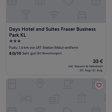
Days Hotel and Suites Fraser Business Park KL
Days Hotel and Suites Fraser Business
Park KL
3.0-
Sterne-
Pudu, 1,6 km von LRT-Station Maluri entfernt
Unterkunft
8.0
8,0/10
Sehr gut
(80 Bewertungen)
von
Der
33 €
10,
Preis
Sehr
inkl. Steuern & Gebühren
beträgt
20. Aug.–21. Aug.
gut,
33 €
(80
Bewertungen)
Mercure Kuala Lumpur Shaw Parade