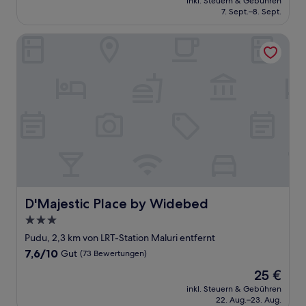
Sehr
inkl. Steuern & Gebühren
beträgt
7. Sept.–8. Sept.
gut,
46 €
(327
Bewertungen)
D'Majestic Place by Widebed
D'Majestic Place by Widebed
D'Majestic Place by Widebed
3.0-
Sterne-
Pudu, 2,3 km von LRT-Station Maluri entfernt
Unterkunft
7.6
7,6/10
Gut
(73 Bewertungen)
von
Der
25 €
10,
Preis
Gut,
inkl. Steuern & Gebühren
beträgt
22. Aug.–23. Aug.
(73