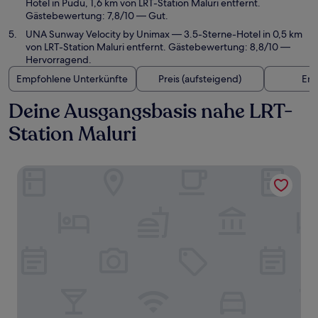
Hotel in Pudu, 1,6 km von LRT-Station Maluri entfernt.
Gästebewertung: 7,8/10 — Gut.
UNA Sunway Velocity by Unimax
— 3.5-Sterne-Hotel in 0,5 km
von LRT-Station Maluri entfernt. Gästebewertung: 8,8/10 —
Hervorragend.
Empfohlene Unterkünfte
Preis (aufsteigend)
Ent
Deine Ausgangsbasis nahe LRT-
Station Maluri
Sunway Velocity Hotel Kuala Lumpur