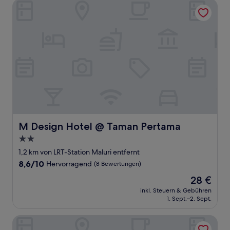
M Design Hotel @ Taman Pertama
M Design Hotel @ Taman Pertama
M Design Hotel @ Taman Pertama
2.0-
Sterne-
1,2 km von LRT-Station Maluri entfernt
Unterkunft
8.6
8,6/10
Hervorragend
(8 Bewertungen)
von
Der
28 €
10,
Preis
Hervorragend,
inkl. Steuern & Gebühren
beträgt
1. Sept.–2. Sept.
(8
28 €
Bewertungen)
Trion Kuala Lumpur by Five Senses