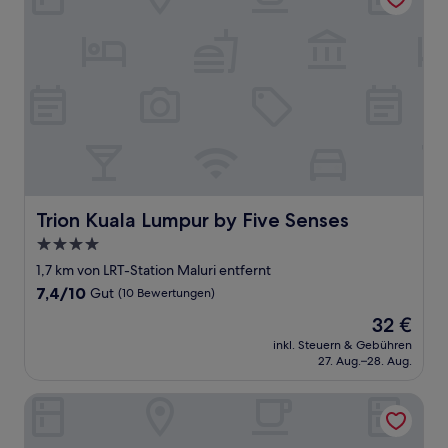
Trion Kuala Lumpur by Five Senses
Trion Kuala Lumpur by Five Senses
4.0-
Sterne-
1,7 km von LRT-Station Maluri entfernt
Unterkunft
7.4
7,4/10
Gut
(10 Bewertungen)
von
Der
32 €
10,
Preis
Gut,
inkl. Steuern & Gebühren
beträgt
27. Aug.–28. Aug.
(10
32 €
Bewertungen)
Hotel Venice