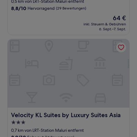
Sterne-
0,5 km von LRT-Station Maluri entfernt
Unterkunft
8.8
8,8/10
Hervorragend
(29 Bewertungen)
von
Der
64 €
10,
Preis
Hervorragend,
inkl. Steuern & Gebühren
beträgt
6. Sept.–7. Sept.
(29
64 €
Bewertungen)
Velocity KL Suites by Luxury Suites Asia
Velocity KL Suites by Luxury Suites Asia
Velocity KL Suites by Luxury Suites Asia
3.0-
Sterne-
0,7 km von LRT-Station Maluri entfernt
Unterkunft
8.0