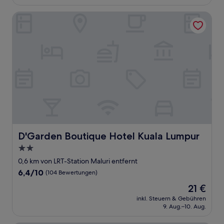
25 €
Bewertungen)
D'Garden Boutique Hotel Kuala Lumpur
D'Garden Boutique Hotel Kuala Lumpur
D'Garden Boutique Hotel Kuala Lumpur
2.0-
Sterne-
0,6 km von LRT-Station Maluri entfernt
Unterkunft
6.4
6,4/10
(104 Bewertungen)
von
Der
21 €
10,
Preis
(104
inkl. Steuern & Gebühren
beträgt
9. Aug.–10. Aug.
Bewertungen)
21 €