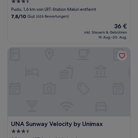
3.5-
Sterne-
Pudu, 1,6 km von LRT-Station Maluri entfernt
Unterkunft
7.8
7,8/10
Gut
(626 Bewertungen)
von
Der
36 €
10,
Preis
Gut,
inkl. Steuern & Gebühren
beträgt
19. Aug.–20. Aug.
(626
36 €
Bewertungen)
UNA Sunway Velocity by Unimax
UNA Sunway Velocity by Unimax
UNA Sunway Velocity by Unimax
3.5-