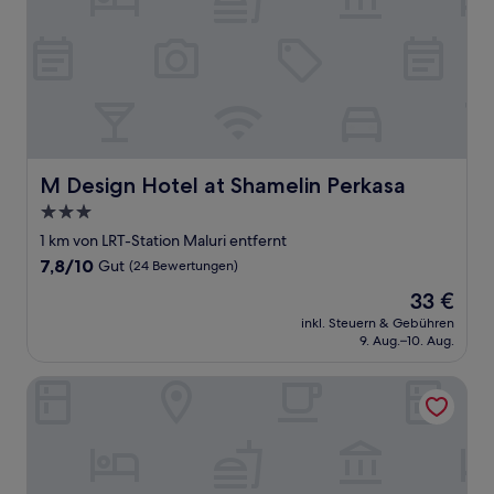
M Design Hotel at Shamelin Perkasa
M Design Hotel at Shamelin Perkasa
3.0-
Sterne-
1 km von LRT-Station Maluri entfernt
Unterkunft
7.8
7,8/10
Gut
(24 Bewertungen)
von
Der
33 €
10,
Preis
Gut,
inkl. Steuern & Gebühren
beträgt
9. Aug.–10. Aug.
(24
33 €
Bewertungen)
ECO Hotel at Bukit Bintang