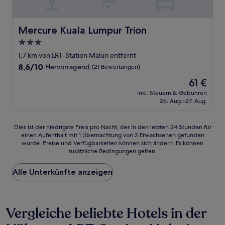
Mercure Kuala Lumpur Trion
Mercure Kuala Lumpur Trion
3.0-
Sterne-
1,7 km von LRT-Station Maluri entfernt
Unterkunft
8.6
8,6/10
Hervorragend
(21 Bewertungen)
von
Der
61 €
10,
Preis
Hervorragend,
inkl. Steuern & Gebühren
beträgt
26. Aug.–27. Aug.
(21
61 €
Bewertungen)
Dies
Dies ist der niedrigste Preis pro Nacht, der in den letzten 24 Stunden für
einen Aufenthalt mit 1 Übernachtung von 2 Erwachsenen gefunden
ist
wurde. Preise und Verfügbarkeiten können sich ändern. Es können
der
zusätzliche Bedingungen gelten.
niedrigste
Preis
Alle Unterkünfte anzeigen
pro
Nacht,
der
in
Vergleiche beliebte Hotels in der
den
letzten