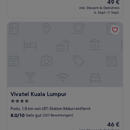
Der
49 €
10,
Preis
Gut,
inkl. Steuern & Gebühren
beträgt
6. Sept.–7. Sept.
(5
49 €
Bewertungen)
Vivatel Kuala Lumpur
Vivatel Kuala Lumpur
Vivatel Kuala Lumpur
4.0-
Sterne-
Pudu, 1,8 km von LRT-Station Maluri entfernt
Unterkunft
8.0
8,0/10
Sehr gut
(327 Bewertungen)
von
Der
46 €
10,
Preis