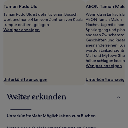
Taman Pudu Ulu
AEON Taman Malur
Taman Pudu Ulu ist definitiv einen Besuch
Wenn du in Einkaufslau
wert und nur 5,4 km vom Zentrum von Kuala
AEON Taman Maluri in M
Lumpur entfernt gelegen.
Nachmittag mit einem 
Weniger anzeigen
Spaziergang und plane
anderen Zwischenstopp 
Geschäften und Restaura
aneinanderreihen. Lust
werden Einkaufszentru
Mall und MyTown Shopp
höher schlagen lassen.
Weniger anzeigen
Unterkünfte anzeigen
Unterkünfte anzeige
Weiter erkunden
Unterkünfte
Mehr Möglichkeiten zum Buchen