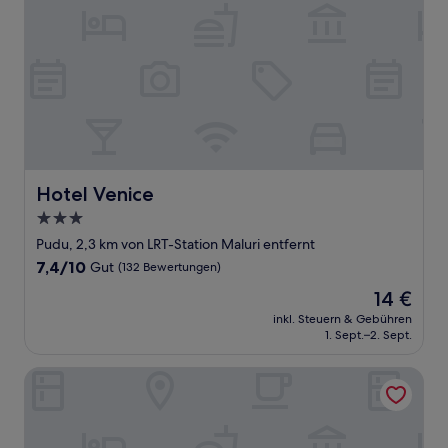
Hotel Venice
Hotel Venice
3.0-
Sterne-
Pudu, 2,3 km von LRT-Station Maluri entfernt
Unterkunft
7.4
7,4/10
Gut
(132 Bewertungen)
von
Der
14 €
10,
Preis
Gut,
inkl. Steuern & Gebühren
beträgt
1. Sept.–2. Sept.
(132
14 €
Bewertungen)
M Design Hotel at Shamelin Perkasa