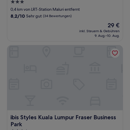
3.0-
Sterne-
0,4 km von LRT-Station Maluri entfernt
Unterkunft
8.2
8,2/10
Sehr gut
(34 Bewertungen)
von
Der
29 €
10,
Preis
Sehr
inkl. Steuern & Gebühren
beträgt
9. Aug.–10. Aug.
gut,
29 €
(34
Bewertungen)
ibis Styles Kuala Lumpur Fraser Business Park
ibis Styles Kuala Lumpur Fraser Business Park
ibis Styles Kuala Lumpur Fraser Business
Park