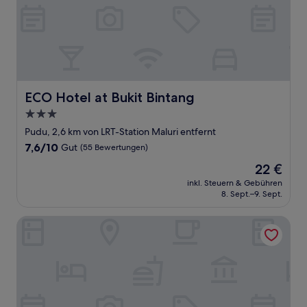
ECO Hotel at Bukit Bintang
ECO Hotel at Bukit Bintang
3.0-
Sterne-
Pudu, 2,6 km von LRT-Station Maluri entfernt
Unterkunft
7.6
7,6/10
Gut
(55 Bewertungen)
von
Der
22 €
10,
Preis
Gut,
inkl. Steuern & Gebühren
beträgt
8. Sept.–9. Sept.
(55
22 €
Bewertungen)
Days Hotel and Suites Fraser Business Park KL