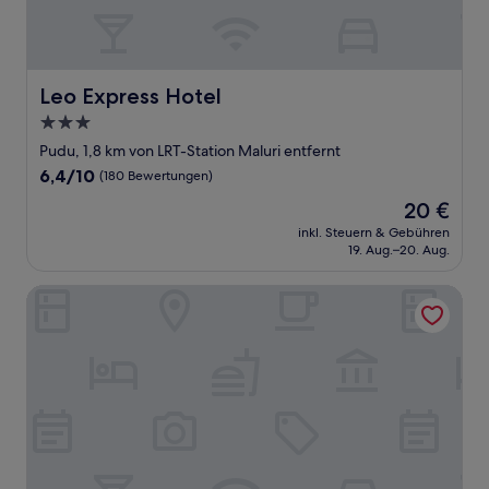
Leo Express Hotel
Leo Express Hotel
3.0-
Sterne-
Pudu, 1,8 km von LRT-Station Maluri entfernt
Unterkunft
6.4
6,4/10
(180 Bewertungen)
von
Der
20 €
10,
Preis
(180
inkl. Steuern & Gebühren
beträgt
19. Aug.–20. Aug.
Bewertungen)
20 €
Collection O Bukit Bintang Formerly Midaris