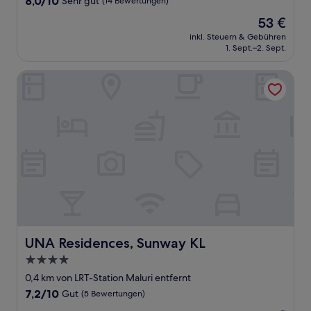
8,0/10
Sehr gut
(14 Bewertungen)
von
Der
53 €
10,
Preis
Sehr
inkl. Steuern & Gebühren
beträgt
1. Sept.–2. Sept.
gut,
53 €
(14
Bewertungen)
UNA Residences, Sunway KL
UNA Residences, Sunway KL
UNA Residences, Sunway KL
4.0-
Sterne-
0,4 km von LRT-Station Maluri entfernt
Unterkunft
7.2
7,2/10
Gut
(5 Bewertungen)
von