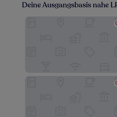
Deine Ausgangsbasis nahe LR
Aloft by Marriott Kuala Lumpur Sentral
V E Hotel & Residence