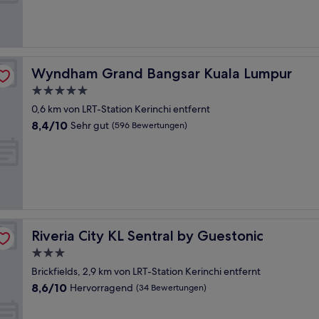
Hervorragend,
(719
Bewertungen)
Wyndham Grand Bangsar Kuala Lumpur
Wyndham Grand Bangsar Kuala Lumpur
5.0-
Sterne-
0,6 km von LRT-Station Kerinchi entfernt
Unterkunft
8.4
8,4/10
Sehr gut
(596 Bewertungen)
von
10,
Sehr
gut,
(596
Bewertungen)
Riveria City KL Sentral by Guestonic
Riveria City KL Sentral by Guestonic
3.0-
Sterne-
Brickfields, 2,9 km von LRT-Station Kerinchi entfernt
Unterkunft
8.6
8,6/10
Hervorragend
(34 Bewertungen)
von
10,