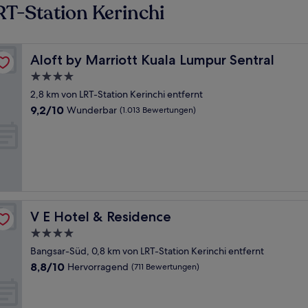
T-Station Kerinchi
Aloft by Marriott Kuala Lumpur Sentral
Aloft by Marriott Kuala Lumpur Sentral
4.0-
Sterne-
2,8 km von LRT-Station Kerinchi entfernt
Unterkunft
9.2
9,2/10
Wunderbar
(1.013 Bewertungen)
von
10,
Wunderbar,
(1.013
Bewertungen)
V E Hotel & Residence
V E Hotel & Residence
4.0-
Sterne-
Bangsar-Süd, 0,8 km von LRT-Station Kerinchi entfernt
Unterkunft
8.8
8,8/10
Hervorragend
(711 Bewertungen)
von
10,
Hervorragend,