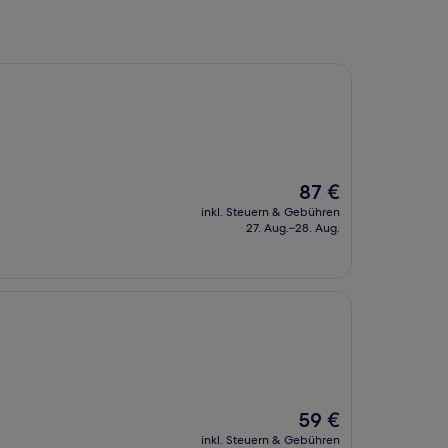
Der
87 €
Preis
inkl. Steuern & Gebühren
beträgt
27. Aug.–28. Aug.
87 €
Der
59 €
Preis
inkl. Steuern & Gebühren