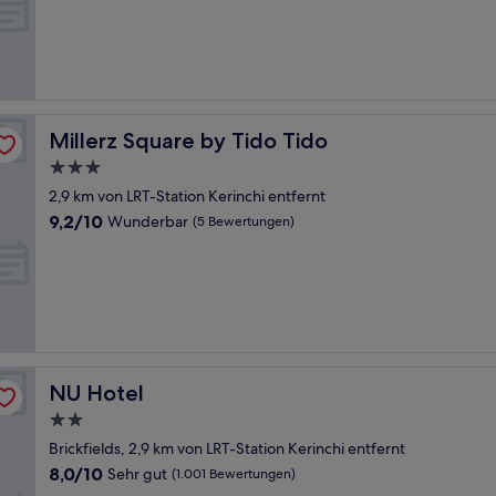
10,
Außergewöhnlich,
(3
Bewertungen)
Millerz Square by Tido Tido
Millerz Square by Tido Tido
3.0-
Sterne-
2,9 km von LRT-Station Kerinchi entfernt
Unterkunft
9.2
9,2/10
Wunderbar
(5 Bewertungen)
von
10,
Wunderbar,
(5
Bewertungen)
NU Hotel
NU Hotel
2.0-
Sterne-
Brickfields, 2,9 km von LRT-Station Kerinchi entfernt
Unterkunft
8.0
8,0/10
Sehr gut
(1.001 Bewertungen)
von