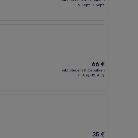
inkl. Steuern & Gebühren
beträgt
6. Sept.–7. Sept.
126 €
Der
66 €
Preis
inkl. Steuern & Gebühren
beträgt
11. Aug.–12. Aug.
66 €
Der
35 €