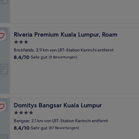
Hervorragend,
(34
Bewertungen)
Riveria Premium Kuala Lumpur, Roam
Riveria Premium Kuala Lumpur, Roam
3.0-
Sterne-
Brickfields, 2,9 km von LRT-Station Kerinchi entfernt
Unterkunft
8.4
8,4/10
Sehr gut
(5 Bewertungen)
von
10,
Sehr
gut,
(5
Bewertungen)
Domitys Bangsar Kuala Lumpur
Domitys Bangsar Kuala Lumpur
4.0-
Sterne-
Bangsar, 2,1 km von LRT-Station Kerinchi entfernt
Unterkunft
8.4
8,4/10
Sehr gut
(87 Bewertungen)
von
10,