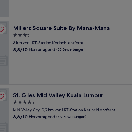
(711
Bewertungen)
Millerz Square Suite By Mana-Mana
Millerz Square Suite By Mana-Mana
3.5-
Sterne-
3 km von LRT-Station Kerinchi entfernt
Unterkunft
8.8
8,8/10
Hervorragend
(38 Bewertungen)
von
10,
Hervorragend,
(38
Bewertungen)
St. Giles Mid Valley Kuala Lumpur
St. Giles Mid Valley Kuala Lumpur
4.5-
Sterne-
Mid Valley City, 0,9 km von LRT-Station Kerinchi entfernt
Unterkunft
8.6
8,6/10
Hervorragend
(719 Bewertungen)
von
10,