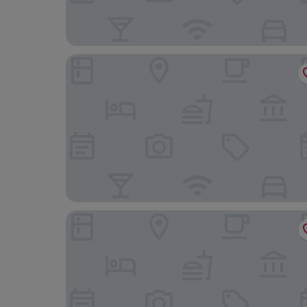
Wyndham Grand Bangsar Kuala Lumpur
Riveria City KL Sentral by Guestonic