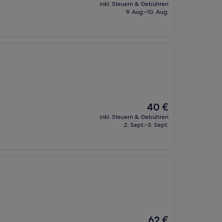
Preis
inkl. Steuern & Gebühren
beträgt
9. Aug.–10. Aug.
35 €
Der
40 €
Preis
inkl. Steuern & Gebühren
beträgt
2. Sept.–3. Sept.
40 €
Der
62 €