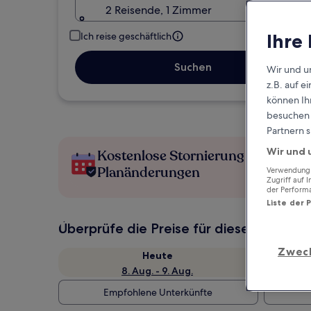
2 Reisende, 1 Zimmer
Ihre
Ich reise geschäftlich
Suchen
Wir und u
z.B. auf 
können Ihr
besuchen S
Partnern s
Wir und 
Kostenlose Stornierung bei
Planänderungen
Verwendung g
Zugriff auf 
der Perform
Liste der 
Überprüfe die Preise für diese Daten
Zwec
Heute
8. Aug. - 9. Aug.
Empfohlene Unterkünfte