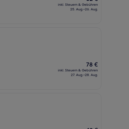
Preis
inkl. Steuern & Gebühren
beträgt
25. Aug.–26. Aug.
62 €
Der
78 €
Preis
inkl. Steuern & Gebühren
beträgt
27. Aug.–28. Aug.
78 €