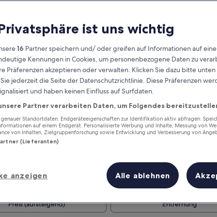
 Privatsphäre ist uns wichtig
nsere
16
Partner speichern und/ oder greifen auf Informationen auf ein
eindeutige Kennungen in Cookies, um personenbezogene Daten zu verarb
e Präferenzen akzeptieren oder verwalten. Klicken Sie dazu bitte unten
ie jederzeit die Seite der Datenschutzrichtlinie. Diese Präferenzen we
ignalisiert und haben keinen Einfluss auf Surfdaten.
unsere Partner verarbeiten Daten, um Folgendes bereitzustelle
Verdiene Prämien für jede
wahrgenommene Übernachtung
enauer Standortdaten. Endgeräteeigenschaften zur Identifikation aktiv abfragen. Spei
Informationen auf einem Endgerät. Personalisierte Werbung und Inhalte, Messung von We
ance von Inhalten, Zielgruppenforschung sowie Entwicklung und Verbesserung von Ange
Partner (Lieferanten)
ke anzeigen
Alle ablehnen
Akze
Morgen
Nächstes Wochenend
9. Aug. - 10. Aug.
14. Aug. - 16. Aug.
Preis (aufsteigend)
Entfernung