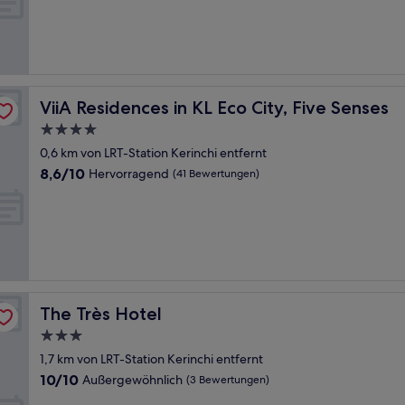
Sehr
gut,
(87
Bewertungen)
ViiA Residences in KL Eco City, Five Senses
ViiA Residences in KL Eco City, Five Senses
4.0-
Sterne-
0,6 km von LRT-Station Kerinchi entfernt
Unterkunft
8.6
8,6/10
Hervorragend
(41 Bewertungen)
von
10,
Hervorragend,
(41
Bewertungen)
The Très Hotel
The Très Hotel
3.0-
Sterne-
1,7 km von LRT-Station Kerinchi entfernt
Unterkunft
10.0
10/10
Außergewöhnlich
(3 Bewertungen)
von