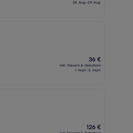
beträgt
28. Aug.–29. Aug.
59 €
Der
36 €
Preis
inkl. Steuern & Gebühren
beträgt
1. Sept.–2. Sept.
36 €
Der
126 €
Preis