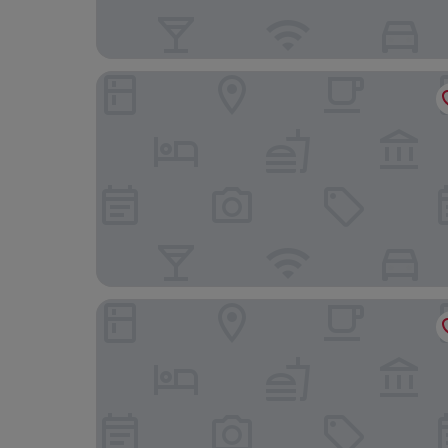
Millerz Square Suite By Mana-Mana
St. Giles Mid Valley Kuala Lumpur