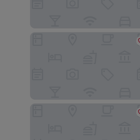
Millerz Square by Tido Tido
NU Hotel