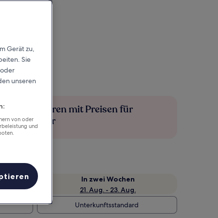
em Gerät zu,
eiten. Sie
 oder
rden unseren
n:
Mehr sparen mit Preisen für
Mitglieder
chern von oder
rbeleistung und
boten.
ptieren
e
In zwei Wochen
21. Aug. - 23. Aug.
Unterkunftsstandard