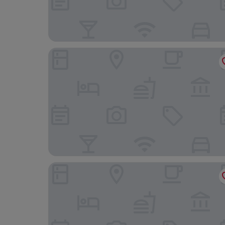
ViiA Residences in KL Eco City, Five Senses
The Très Hotel