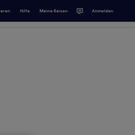
ieren
Hilfe
Meine Reisen
Anmelden