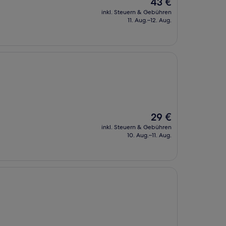
Der
43 €
Preis
inkl. Steuern & Gebühren
beträgt
11. Aug.–12. Aug.
43 €
Der
29 €
Preis
inkl. Steuern & Gebühren
beträgt
10. Aug.–11. Aug.
29 €