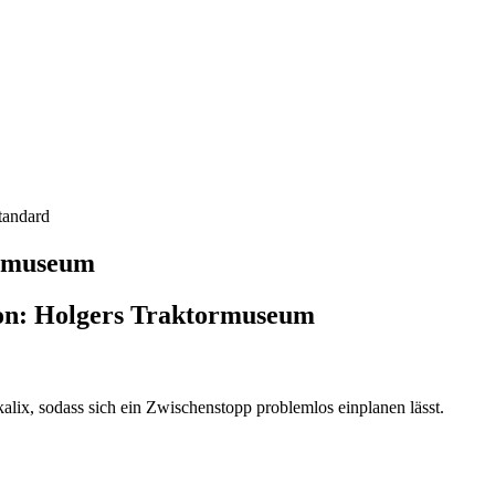
tandard
ormuseum
von: Holgers Traktormuseum
lix, sodass sich ein Zwischenstopp problemlos einplanen lässt.