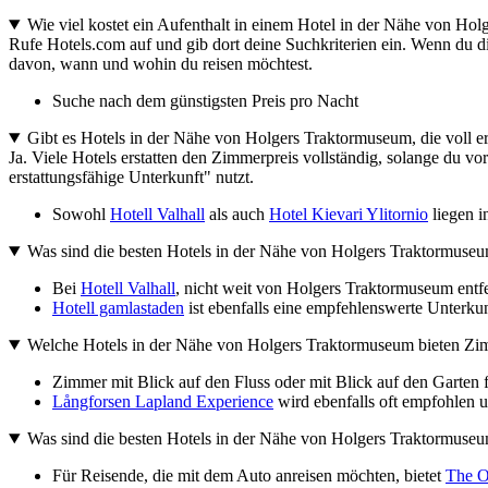
Wie viel kostet ein Aufenthalt in einem Hotel in der Nähe von Ho
Rufe Hotels.com auf und gib dort deine Suchkriterien ein. Wenn du di
davon, wann und wohin du reisen möchtest.
Suche nach dem günstigsten Preis pro Nacht
Gibt es Hotels in der Nähe von Holgers Traktormuseum, die voll er
Ja. Viele Hotels erstatten den Zimmerpreis vollständig, solange du vor
erstattungsfähige Unterkunft" nutzt.
Sowohl
Hotell Valhall
als auch
Hotel Kievari Ylitornio
liegen i
Was sind die besten Hotels in der Nähe von Holgers Traktormuseu
Bei
Hotell Valhall
, nicht weit von Holgers Traktormuseum entfer
Hotell gamlastaden
ist ebenfalls eine empfehlenswerte Unterkunf
Welche Hotels in der Nähe von Holgers Traktormuseum bieten Zimm
Zimmer mit Blick auf den Fluss oder mit Blick auf den Garten 
Långforsen Lapland Experience
wird ebenfalls oft empfohlen u
Was sind die besten Hotels in der Nähe von Holgers Traktormuseu
Für Reisende, die mit dem Auto anreisen möchten, bietet
The O