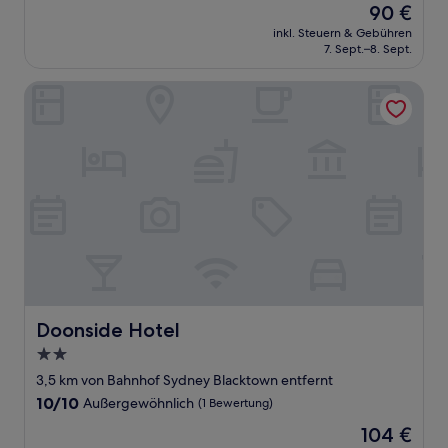
Der
90 €
10,
Preis
Gut,
inkl. Steuern & Gebühren
beträgt
7. Sept.–8. Sept.
(811
90 €
Bewertungen)
Doonside Hotel
Doonside Hotel
Doonside Hotel
2.0-
Sterne-
3,5 km von Bahnhof Sydney Blacktown entfernt
Unterkunft
10.0
10/10
Außergewöhnlich
(1 Bewertung)
von
Der
104 €
10,