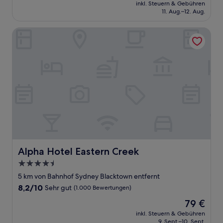
Preis
Außergewöhnlich,
inkl. Steuern & Gebühren
beträgt
11. Aug.–12. Aug.
(1
104 €
Bewertung)
Alpha Hotel Eastern Creek
Alpha Hotel Eastern Creek
Alpha Hotel Eastern Creek
4.5-
Sterne-
5 km von Bahnhof Sydney Blacktown entfernt
Unterkunft
8.2
8,2/10
Sehr gut
(1.000 Bewertungen)
von
Der
79 €
10,
Preis
Sehr
inkl. Steuern & Gebühren
beträgt
9. Sept.–10. Sept.
gut,