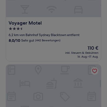
Voyager Motel
Voyager Motel
3.5-
Sterne-
6,2 km von Bahnhof Sydney Blacktown entfernt
Unterkunft
8.0
8,0/10
Sehr gut
(442 Bewertungen)
von
Der
110 €
10,
Preis
Sehr
inkl. Steuern & Gebühren
beträgt
16. Aug.–17. Aug.
gut,
110 €
(442
Bewertungen)
KULA - Apartment Parramatta