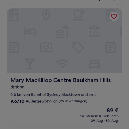
79 €
(1.000
Bewertungen)
Mary MacKillop Centre Baulkham Hills
Mary MacKillop Centre Baulkham Hills
Mary MacKillop Centre Baulkham Hills
3.0-
Sterne-
6,5 km von Bahnhof Sydney Blacktown entfernt
Unterkunft
9.6
9,6/10
Außergewöhnlich
(25 Bewertungen)
von
Der
89 €
10,
Preis
Außergewöhnlich,
inkl. Steuern & Gebühren
beträgt
29. Aug.–30. Aug.
(25
89 €
Bewertungen)