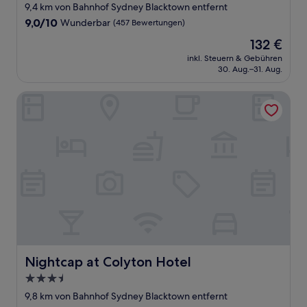
Sterne-
9,4 km von Bahnhof Sydney Blacktown entfernt
Unterkunft
9.0
9,0/10
Wunderbar
(457 Bewertungen)
von
Der
132 €
10,
Preis
Wunderbar,
inkl. Steuern & Gebühren
beträgt
30. Aug.–31. Aug.
(457
132 €
Bewertungen)
Nightcap at Colyton Hotel
Nightcap at Colyton Hotel
Nightcap at Colyton Hotel
3.5-
Sterne-
9,8 km von Bahnhof Sydney Blacktown entfernt