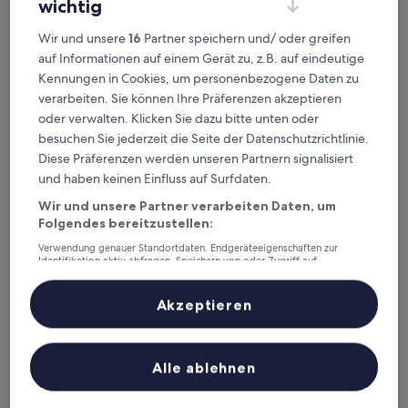
wichtig
Wir und unsere
16
Partner speichern und/ oder greifen
Blacktown Tavern
Blacktown Tavern
auf Informationen auf einem Gerät zu, z.B. auf eindeutige
Kennungen in Cookies, um personenbezogene Daten zu
2.5-
verarbeiten. Sie können Ihre Präferenzen akzeptieren
Sterne-
0,9 km von Bahnhof Sydney Blacktown entfernt
Unterkunft
oder verwalten. Klicken Sie dazu bitte unten oder
7.4
7,4/10
Gut
(108 Bewertungen)
besuchen Sie jederzeit die Seite der Datenschutzrichtlinie.
von
Der
79 €
10,
Diese Präferenzen werden unseren Partnern signalisiert
Preis
Gut,
inkl. Steuern & Gebühren
und haben keinen Einfluss auf Surfdaten.
beträgt
13. Aug.–14. Aug.
(108
79 €
Bewertungen)
Wir und unsere Partner verarbeiten Daten, um
Atura Blacktown
Folgendes bereitzustellen:
Verwendung genauer Standortdaten. Endgeräteeigenschaften zur
Identifikation aktiv abfragen. Speichern von oder Zugriff auf
Informationen auf einem Endgerät. Personalisierte Werbung und
Inhalte, Messung von Werbeleistung und der Performance von Inhalten,
Zielgruppenforschung sowie Entwicklung und Verbesserung von
Akzeptieren
Angeboten.
Liste der Partner (Lieferanten)
Alle ablehnen