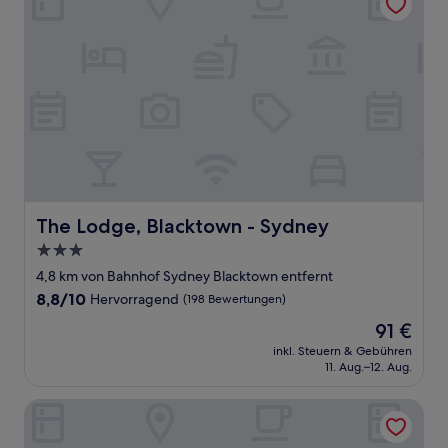
The Lodge, Blacktown - Sydney
The Lodge, Blacktown - Sydney
3.0-
Sterne-
4,8 km von Bahnhof Sydney Blacktown entfernt
Unterkunft
8.8
8,8/10
Hervorragend
(198 Bewertungen)
von
Der
91 €
10,
Preis
Hervorragend,
inkl. Steuern & Gebühren
beträgt
11. Aug.–12. Aug.
(198
91 €
Bewertungen)
Peppers The Hills Lodge