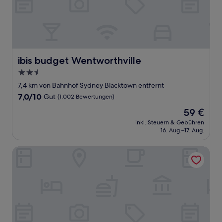
ibis budget Wentworthville
ibis budget Wentworthville
2.5-
Sterne-
7,4 km von Bahnhof Sydney Blacktown entfernt
Unterkunft
7.0
7,0/10
Gut
(1.002 Bewertungen)
von
Der
59 €
10,
Preis
Gut,
inkl. Steuern & Gebühren
beträgt
16. Aug.–17. Aug.
(1.002
59 €
Bewertungen)
Voyager Motel