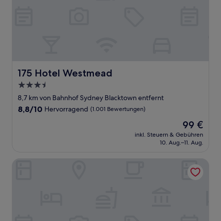
175 Hotel Westmead
175 Hotel Westmead
3.5-
Sterne-
8,7 km von Bahnhof Sydney Blacktown entfernt
Unterkunft
8.8
8,8/10
Hervorragend
(1.001 Bewertungen)
von
Der
99 €
10,
Preis
Hervorragend,
inkl. Steuern & Gebühren
beträgt
10. Aug.–11. Aug.
(1.001
99 €
Bewertungen)
ibis budget Wentworthville