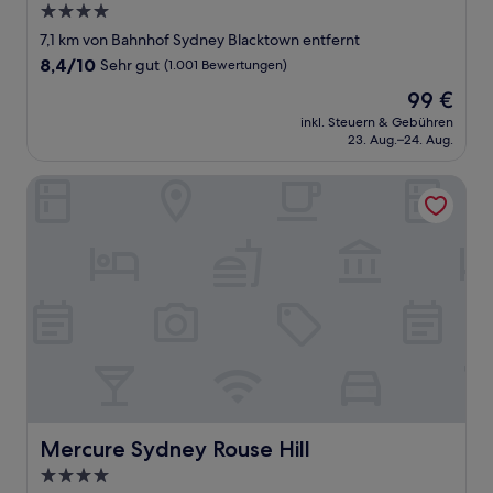
4.0-
Sterne-
7,1 km von Bahnhof Sydney Blacktown entfernt
Unterkunft
8.4
8,4/10
Sehr gut
(1.001 Bewertungen)
von
Der
99 €
10,
Preis
Sehr
inkl. Steuern & Gebühren
beträgt
23. Aug.–24. Aug.
gut,
99 €
(1.001
Bewertungen)
Mercure Sydney Rouse Hill
Mercure Sydney Rouse Hill
Mercure Sydney Rouse Hill
4.0-