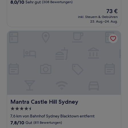
Unterkunft
8.0
8,0/10
Sehr gut
(308 Bewertungen)
von
Der
73 €
10,
Preis
Sehr
inkl. Steuern & Gebühren
beträgt
23. Aug.–24. Aug.
gut,
73 €
(308
Bewertungen)
Mantra Castle Hill Sydney
Mantra Castle Hill Sydney
Mantra Castle Hill Sydney
4.5-
Sterne-
7,6 km von Bahnhof Sydney Blacktown entfernt
Unterkunft
7.8
7,8/10
Gut
(811 Bewertungen)
von