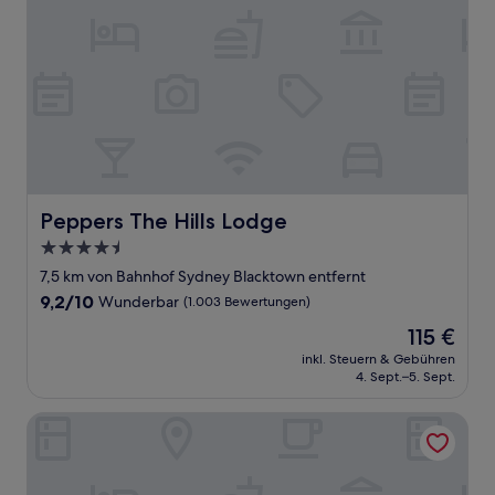
Peppers The Hills Lodge
Peppers The Hills Lodge
4.5-
Sterne-
7,5 km von Bahnhof Sydney Blacktown entfernt
Unterkunft
9.2
9,2/10
Wunderbar
(1.003 Bewertungen)
von
Der
115 €
10,
Preis
Wunderbar,
inkl. Steuern & Gebühren
beträgt
4. Sept.–5. Sept.
(1.003
115 €
Bewertungen)
Punthill Norwest