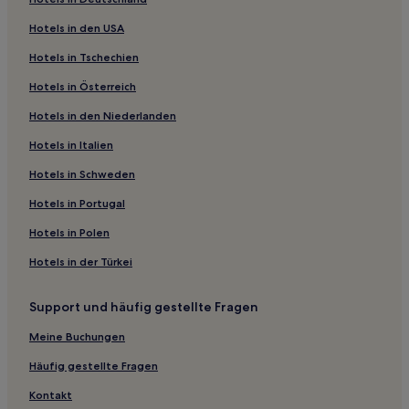
Aparthotels in The Corso in Manly
Hotels in den USA
Ferienwohnungen in Chinamans Beach
Hotels in Tschechien
Gasthäuser in Sydney
Hotels in Österreich
Motels in Sydney
Hotels in den Niederlanden
Ferienwohnungen in Sydney
Hostels in Lady Robinson's Beach
Hotels in Italien
Hostels in The Entertainment Quarter
Hotels in Schweden
Gasthäuser in Silver Beach
Hotels in Portugal
Strand nahe Shelly Beach
Hotels in Polen
Luxus nahe Shelly Beach
Hotels in der Türkei
Familien in Randwick
Support und häufig gestellte Fragen
Familien in Sydney
Hotels mit Casino in Sydney
Meine Buchungen
Lgbtqia-Freundliche in Sydney
Häufig gestellte Fragen
Hotels mit inbegriffenem Frühstück in Sydney
Kontakt