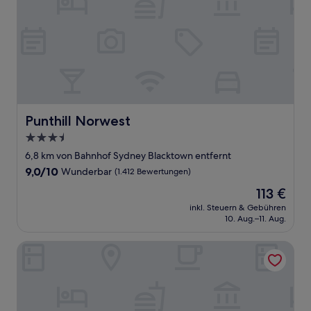
Punthill Norwest
Punthill Norwest
3.5-
Sterne-
6,8 km von Bahnhof Sydney Blacktown entfernt
Unterkunft
9.0
9,0/10
Wunderbar
(1.412 Bewertungen)
von
Der
113 €
10,
Preis
Wunderbar,
inkl. Steuern & Gebühren
beträgt
10. Aug.–11. Aug.
(1.412
113 €
Bewertungen)
175 Hotel Westmead