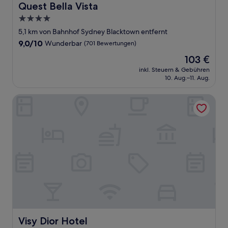
Quest Bella Vista
Quest Bella Vista
4.0-
Sterne-
5,1 km von Bahnhof Sydney Blacktown entfernt
Unterkunft
9.0
9,0/10
Wunderbar
(701 Bewertungen)
von
Der
103 €
10,
Preis
Wunderbar,
inkl. Steuern & Gebühren
beträgt
10. Aug.–11. Aug.
(701
103 €
Bewertungen)
Visy Dior Hotel
Visy Dior Hotel
Visy Dior Hotel