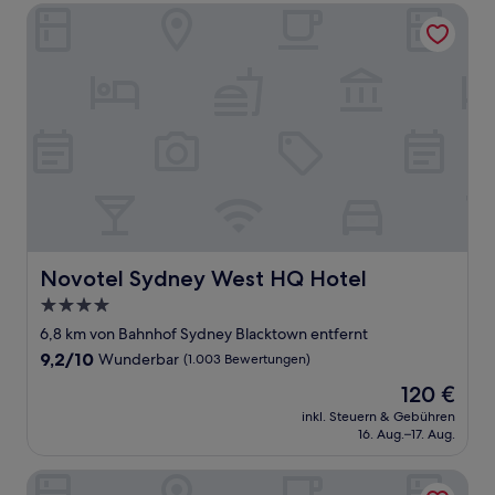
Novotel Sydney West HQ Hotel
Novotel Sydney West HQ Hotel
Novotel Sydney West HQ Hotel
4.0-
Sterne-
6,8 km von Bahnhof Sydney Blacktown entfernt
Unterkunft
9.2
9,2/10
Wunderbar
(1.003 Bewertungen)
von
Der
120 €
10,
Preis
Wunderbar,
inkl. Steuern & Gebühren
beträgt
16. Aug.–17. Aug.
(1.003
120 €
Bewertungen)
The Lodge, Blacktown - Sydney