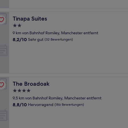
Bewertungen)
Tinapa Suites
Tinapa Suites
2.0-
Sterne-
9 km von Bahnhof Romiley, Manchester entfernt
Unterkunft
8.2
8,2/10
Sehr gut
(32 Bewertungen)
von
10,
Sehr
gut,
(32
Bewertungen)
The Broadoak
The Broadoak
4.0-
Sterne-
9,5 km von Bahnhof Romiley, Manchester entfernt
Unterkunft
8.8
8,8/10
Hervorragend
(186 Bewertungen)
von
10,
Hervorragend,
(186