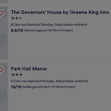
The Governors' House by Greene King Inns
The Governors' House by Greene King Inns
2.5-
Sterne-
8,1 km von Bahnhof Romiley, Manchester entfernt
Unterkunft
8.6
8,6/10
Hervorragend
(125 Bewertungen)
von
10,
Hervorragend,
(125
Bewertungen)
Park Hall Manor
Park Hall Manor
3.0-
Sterne-
9,5 km von Bahnhof Romiley, Manchester entfernt
Unterkunft
10.0
10/10
Außergewöhnlich
(43 Bewertungen)
von
10,
Außergewöhnlich,
(43
Bewertungen)