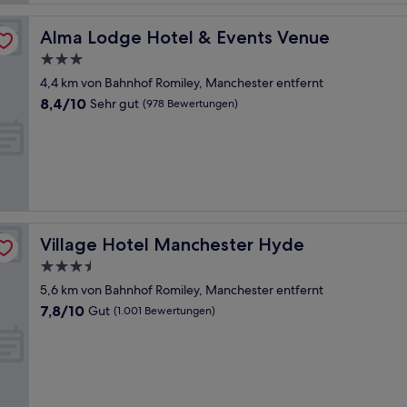
Alma Lodge Hotel & Events Venue
Alma Lodge Hotel & Events Venue
3.0-
Sterne-
4,4 km von Bahnhof Romiley, Manchester entfernt
Unterkunft
8.4
8,4/10
Sehr gut
(978 Bewertungen)
von
10,
Sehr
gut,
(978
Bewertungen)
Village Hotel Manchester Hyde
Village Hotel Manchester Hyde
3.5-
Sterne-
5,6 km von Bahnhof Romiley, Manchester entfernt
Unterkunft
7.8
7,8/10
Gut
(1.001 Bewertungen)
von
10,
Gut,
(1.001
Bewertungen)