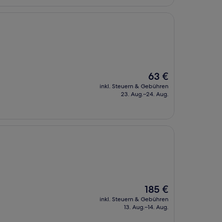
Der
63 €
Preis
inkl. Steuern & Gebühren
beträgt
23. Aug.–24. Aug.
63 €
Der
185 €
Preis
inkl. Steuern & Gebühren
beträgt
13. Aug.–14. Aug.
185 €