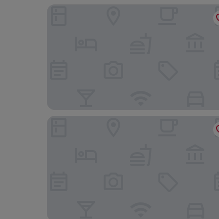
Goyt Cottage
Holiday Inn Express Stockport by IHG