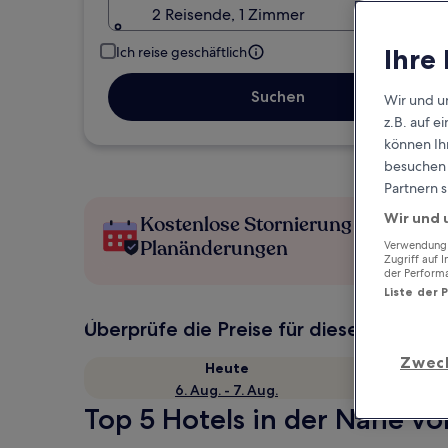
2 Reisende, 1 Zimmer
Ihre
Ich reise geschäftlich
Suchen
Wir und u
z.B. auf 
können Ihr
besuchen S
Partnern s
Wir und 
Kostenlose Stornierung bei
Planänderungen
Verwendung g
Zugriff auf 
der Perform
Liste der 
Überprüfe die Preise für diese Daten
Zwec
Heute
6. Aug. - 7. Aug.
Top 5 Hotels in der Nähe vo