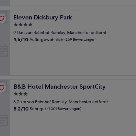
Eleven Didsbury Park
Eleven Didsbury Park
4.0-
Sterne-
9,1 km von Bahnhof Romiley, Manchester entfernt
Unterkunft
9.6
9,6/10
Außergewöhnlich
(269 Bewertungen)
von
10,
Außergewöhnlich,
(269
Bewertungen)
B&B Hotel Manchester SportCity
B&B Hotel Manchester SportCity
3.0-
Sterne-
8,2 km von Bahnhof Romiley, Manchester entfernt
Unterkunft
8.2
8,2/10
Sehr gut
(1.001 Bewertungen)
von
10,
Sehr
gut,
(1.001