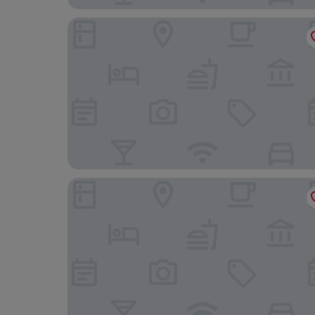
The Governors' House by Greene King Inns
Park Hall Manor