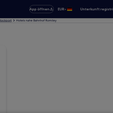
•
App öffnen
EUR
Unterkunft registr
Stockport
Hotels nahe Bahnhof Romiley