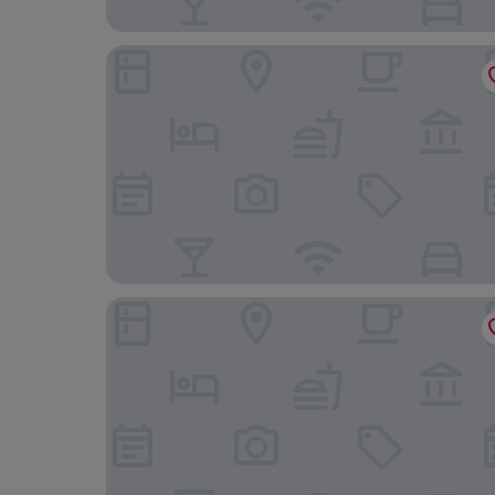
Tinapa Suites
The Broadoak