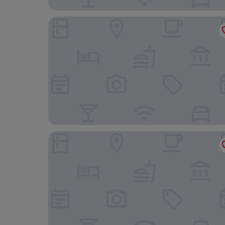
Eleven Didsbury Park
B&B Hotel Manchester SportCity