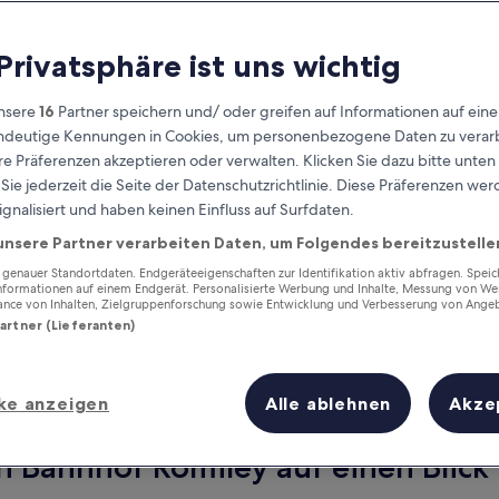
 Privatsphäre ist uns wichtig
nsere
16
Partner speichern und/ oder greifen auf Informationen auf ein
eindeutige Kennungen in Cookies, um personenbezogene Daten zu verarb
e Präferenzen akzeptieren oder verwalten. Klicken Sie dazu bitte unten
ie jederzeit die Seite der Datenschutzrichtlinie. Diese Präferenzen we
ignalisiert und haben keinen Einfluss auf Surfdaten.
unsere Partner verarbeiten Daten, um Folgendes bereitzustelle
Verdiene Prämien für jede
wahrgenommene Übernachtung
enauer Standortdaten. Endgeräteeigenschaften zur Identifikation aktiv abfragen. Spei
Informationen auf einem Endgerät. Personalisierte Werbung und Inhalte, Messung von We
ance von Inhalten, Zielgruppenforschung sowie Entwicklung und Verbesserung von Ange
Partner (Lieferanten)
ke anzeigen
Alle ablehnen
Akze
Morgen
Dieses Wochenende
7. Aug. - 8. Aug.
7. Aug. - 9. Aug.
n Bahnhof Romiley auf einen Blick