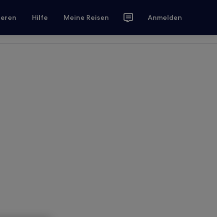
ieren
Hilfe
Meine Reisen
Anmelden