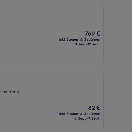
Der
769 €
Preis
inkl. Steuern & Gebühren
beträgt
11. Aug.–12. Aug.
769 €
r entfernt
Der
82 €
Preis
inkl. Steuern & Gebühren
beträgt
6. Sept.–7. Sept.
82 €