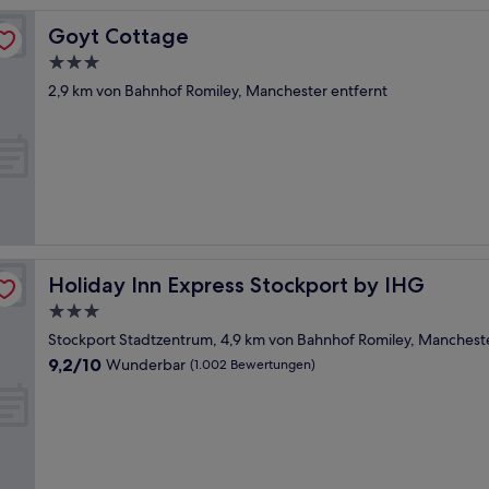
Goyt Cottage
Goyt Cottage
3.0-
Sterne-
2,9 km von Bahnhof Romiley, Manchester entfernt
Unterkunft
Holiday Inn Express Stockport by IHG
Holiday Inn Express Stockport by IHG
3.0-
Sterne-
Stockport Stadtzentrum, 4,9 km von Bahnhof Romiley, Mancheste
Unterkunft
9.2
9,2/10
Wunderbar
(1.002 Bewertungen)
von
10,
Wunderbar,
(1.002
Bewertungen)