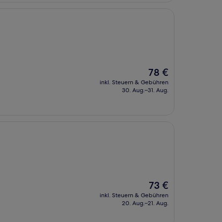
Der
78 €
Preis
inkl. Steuern & Gebühren
beträgt
30. Aug.–31. Aug.
78 €
Der
73 €
Preis
inkl. Steuern & Gebühren
beträgt
20. Aug.–21. Aug.
73 €