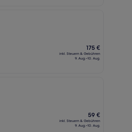
Der
175 €
Preis
inkl. Steuern & Gebühren
beträgt
9. Aug.–10. Aug.
175 €
Der
59 €
Preis
inkl. Steuern & Gebühren
beträgt
9. Aug.–10. Aug.
59 €