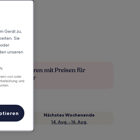
em Gerät zu,
eiten. Sie
 oder
rden unseren
n:
Mehr sparen mit Preisen für
Mitglieder
chern von oder
rbeleistung und
boten.
ptieren
Nächstes Wochenende
14. Aug. - 16. Aug.