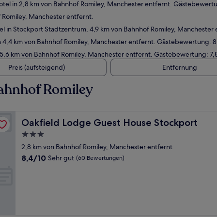
el in 2,8 km von Bahnhof Romiley, Manchester entfernt. Gästebewertu
 Romiley, Manchester entfernt.
l in Stockport Stadtzentrum, 4,9 km von Bahnhof Romiley, Manchester
 4,4 km von Bahnhof Romiley, Manchester entfernt. Gästebewertung: 8
 5,6 km von Bahnhof Romiley, Manchester entfernt. Gästebewertung: 7,
Preis (aufsteigend)
Entfernung
ahnhof Romiley
Oakfield Lodge Guest House Stockport
Oakfield Lodge Guest House Stockport
3.0-
Sterne-
2,8 km von Bahnhof Romiley, Manchester entfernt
Unterkunft
8.4
8,4/10
Sehr gut
(60 Bewertungen)
von
10,
Sehr
gut,
(60
Bewertungen)