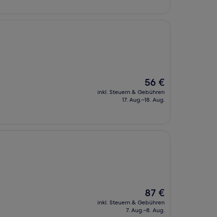
Der
56 €
Preis
inkl. Steuern & Gebühren
beträgt
17. Aug.–18. Aug.
56 €
Der
87 €
Preis
inkl. Steuern & Gebühren
beträgt
7. Aug.–8. Aug.