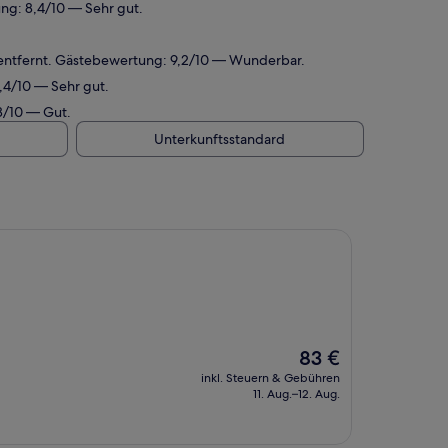
ng: 8,4/10 — Sehr gut.
 entfernt. Gästebewertung: 9,2/10 — Wunderbar.
,4/10 — Sehr gut.
8/10 — Gut.
Unterkunftsstandard
Der
83 €
Preis
inkl. Steuern & Gebühren
beträgt
11. Aug.–12. Aug.
83 €