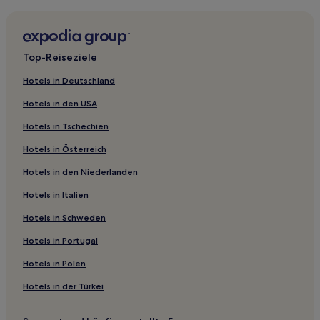
Hotels nahe Albert Square
Cheadle Hulme Hotels
Hotels nahe National Football Museum
Top-Reiseziele
Manchester Hotels
Hotels in Deutschland
Hotels nahe Bahnhof Levenshulme
Hotels in den USA
St. John's: Hotels
Hotels in Tschechien
Middleton Hotels
Hotels in Österreich
Clayton Hotels
Hotels in den Niederlanden
Oldham Hotels
Hotels nahe Straßenbahnhaltestelle Salford Quays
Hotels in Italien
First Street: Hotels
Hotels in Schweden
Burnage Hotels
Hotels in Portugal
Chadderton Hotels
Hotels in Polen
Dukinfield Hotels
Hotels in der Türkei
Audenshaw Hotels