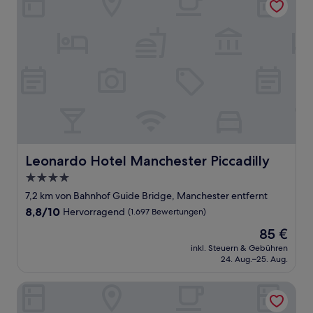
Leonardo Hotel Manchester Piccadilly
Leonardo Hotel Manchester Piccadilly
4.0-
Sterne-
7,2 km von Bahnhof Guide Bridge, Manchester entfernt
Unterkunft
8.8
8,8/10
Hervorragend
(1.697 Bewertungen)
von
Der
85 €
10,
Preis
Hervorragend,
inkl. Steuern & Gebühren
beträgt
24. Aug.–25. Aug.
(1.697
85 €
Bewertungen)
Holiday Inn Manchester - City Centre by IHG