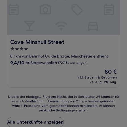
Cove Minshull Street
Cove Minshull Street
4.0-
Sterne-
8,1 km von Bahnhof Guide Bridge, Manchester entfernt
Unterkunft
9.4
9,4/10
Außergewöhnlich
(727 Bewertungen)
von
Der
80 €
10,
Preis
Außergewöhnlich,
inkl. Steuern & Gebühren
beträgt
24. Aug.–25. Aug.
(727
80 €
Bewertungen)
Dies
Dies ist der niedrigste Preis pro Nacht, der in den letzten 24 Stunden für
einen Aufenthalt mit 1 Übernachtung von 2 Erwachsenen gefunden
ist
wurde. Preise und Verfügbarkeiten können sich ändern. Es können
der
zusätzliche Bedingungen gelten.
niedrigste
Preis
Alle Unterkünfte anzeigen
pro