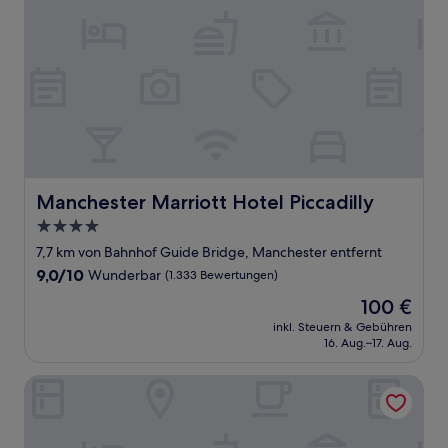
Manchester Marriott Hotel Piccadilly
Manchester Marriott Hotel Piccadilly
4.0-
Sterne-
7,7 km von Bahnhof Guide Bridge, Manchester entfernt
Unterkunft
9.0
9,0/10
Wunderbar
(1.333 Bewertungen)
von
Der
100 €
10,
Preis
Wunderbar,
inkl. Steuern & Gebühren
beträgt
16. Aug.–17. Aug.
(1.333
100 €
Bewertungen)
Malmaison Manchester