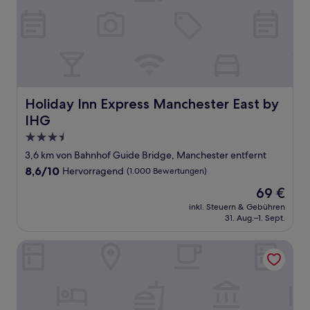
Holiday Inn Express Manchester East by IHG
Holiday Inn Express Manchester East by
IHG
3.5-
Sterne-
3,6 km von Bahnhof Guide Bridge, Manchester entfernt
Unterkunft
8.6
8,6/10
Hervorragend
(1.000 Bewertungen)
von
Der
69 €
10,
Preis
Hervorragend,
inkl. Steuern & Gebühren
beträgt
31. Aug.–1. Sept.
(1.000
69 €
Bewertungen)
Cove Minshull Street