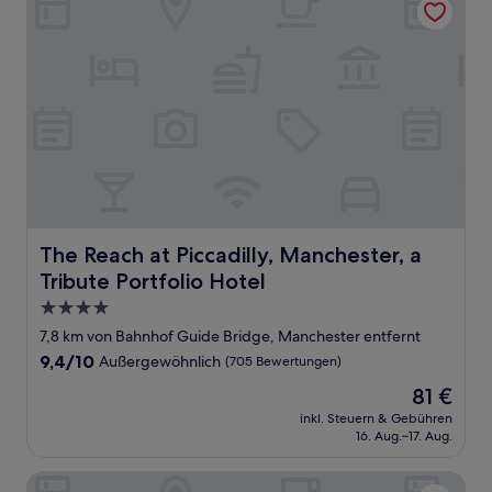
The Reach at Piccadilly, Manchester, a Tribute Portfolio H
The Reach at Piccadilly, Manchester, a
Tribute Portfolio Hotel
4.0-
Sterne-
7,8 km von Bahnhof Guide Bridge, Manchester entfernt
Unterkunft
9.4
9,4/10
Außergewöhnlich
(705 Bewertungen)
von
Der
81 €
10,
Preis
Außergewöhnlich,
inkl. Steuern & Gebühren
beträgt
16. Aug.–17. Aug.
(705
81 €
Bewertungen)
Leonardo Hotel Manchester Piccadilly