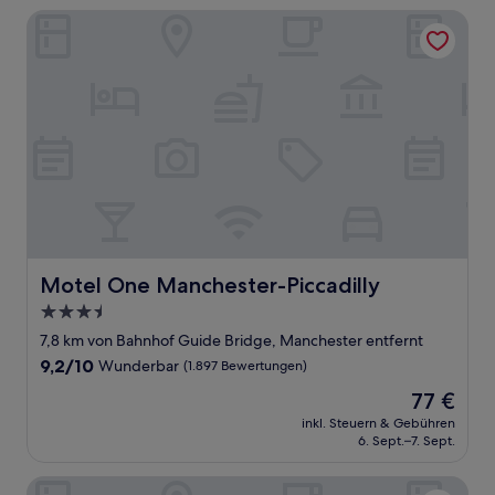
Bewertungen)
Motel One Manchester-Piccadilly
Motel One Manchester-Piccadilly
Motel One Manchester-Piccadilly
3.5-
Sterne-
7,8 km von Bahnhof Guide Bridge, Manchester entfernt
Unterkunft
9.2
9,2/10
Wunderbar
(1.897 Bewertungen)
von
Der
77 €
10,
Preis
Wunderbar,
inkl. Steuern & Gebühren
beträgt
6. Sept.–7. Sept.
(1.897
77 €
Bewertungen)
The Reach at Piccadilly, Manchester, a Tribute Portfolio Ho