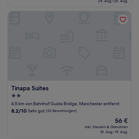
24. Aug.–25. Aug.
(1.012
147 €
Bewertungen)
Tinapa Suites
Tinapa Suites
Tinapa Suites
2.0-
Sterne-
4,5 km von Bahnhof Guide Bridge, Manchester entfernt
Unterkunft
8.2
8,2/10
Sehr gut
(32 Bewertungen)
von
Der
56 €
10,
Preis
Sehr
inkl. Steuern & Gebühren
beträgt
18. Aug.–19. Aug.
gut,
56 €
(32