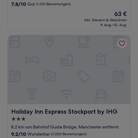
Unterkunft
7.8
7,8/10
Gut
(1.001 Bewertungen)
von
Der
63 €
10,
Preis
Gut,
inkl. Steuern & Gebühren
beträgt
9. Aug.–10. Aug.
(1.001
63 €
Bewertungen)
Holiday Inn Express Stockport by IHG
Holiday Inn Express Stockport by IHG
Holiday Inn Express Stockport by IHG
3.0-
Sterne-
8,2 km von Bahnhof Guide Bridge, Manchester entfernt
Unterkunft
9.2
9,2/10
Wunderbar
(1.003 Bewertungen)