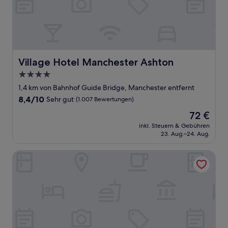
Village Hotel Manchester Ashton
Village Hotel Manchester Ashton
4.0-
Sterne-
1,4 km von Bahnhof Guide Bridge, Manchester entfernt
Unterkunft
8.4
8,4/10
Sehr gut
(1.007 Bewertungen)
von
Der
72 €
10,
Preis
Sehr
inkl. Steuern & Gebühren
beträgt
23. Aug.–24. Aug.
gut,
72 €
(1.007
Bewertungen)
Manchester Ashton Suites