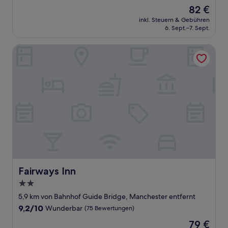
von
Der
82 €
10,
Preis
Wunderbar,
inkl. Steuern & Gebühren
beträgt
6. Sept.–7. Sept.
(1.003
82 €
Bewertungen)
Fairways Inn
Fairways Inn
Fairways Inn
2.0-
Sterne-
5,9 km von Bahnhof Guide Bridge, Manchester entfernt
Unterkunft
9.2
9,2/10
Wunderbar
(75 Bewertungen)
von
Der
79 €
10,