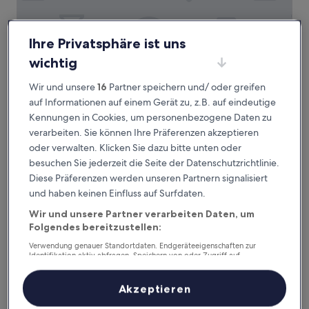
Ihre Privatsphäre ist uns
wichtig
Manchester Ashton Suites
Manchester Ashton Suites
2.0-
Wir und unsere
16
Partner speichern und/ oder greifen
Sterne-
1,3 km von Bahnhof Guide Bridge, Manchester entfernt
auf Informationen auf einem Gerät zu, z.B. auf eindeutige
Unterkunft
8.0
8,0/10
Sehr gut
(2 Bewertungen)
Kennungen in Cookies, um personenbezogene Daten zu
von
verarbeiten. Sie können Ihre Präferenzen akzeptieren
Der
49 €
10,
oder verwalten. Klicken Sie dazu bitte unten oder
Preis
Sehr
inkl. Steuern & Gebühren
beträgt
besuchen Sie jederzeit die Seite der Datenschutzrichtlinie.
10. Aug.–11. Aug.
gut,
49 €
(2
Diese Präferenzen werden unseren Partnern signalisiert
Bewertungen)
The Broadoak
und haben keinen Einfluss auf Surfdaten.
Wir und unsere Partner verarbeiten Daten, um
Folgendes bereitzustellen:
Verwendung genauer Standortdaten. Endgeräteeigenschaften zur
Identifikation aktiv abfragen. Speichern von oder Zugriff auf
Informationen auf einem Endgerät. Personalisierte Werbung und
Inhalte, Messung von Werbeleistung und der Performance von Inhalten,
Zielgruppenforschung sowie Entwicklung und Verbesserung von
Akzeptieren
Angeboten.
Liste der Partner (Lieferanten)