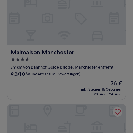
Malmaison Manchester
Malmaison Manchester
4.0-
Sterne-
7,9 km von Bahnhof Guide Bridge, Manchester entfernt
Unterkunft
9.0
9,0/10
Wunderbar
(1.161 Bewertungen)
von
Der
76 €
10,
Preis
Wunderbar,
inkl. Steuern & Gebühren
beträgt
23. Aug.–24. Aug.
(1.161
76 €
Bewertungen)
Holiday Inn Express Manchester East by IHG