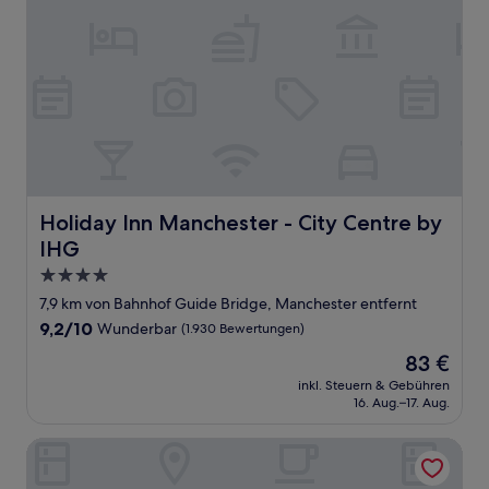
Holiday Inn Manchester - City Centre by IHG
Holiday Inn Manchester - City Centre by
IHG
4.0-
Sterne-
7,9 km von Bahnhof Guide Bridge, Manchester entfernt
Unterkunft
9.2
9,2/10
Wunderbar
(1.930 Bewertungen)
von
Der
83 €
10,
Preis
Wunderbar,
inkl. Steuern & Gebühren
beträgt
16. Aug.–17. Aug.
(1.930
83 €
Bewertungen)
Manchester Marriott Hotel Piccadilly