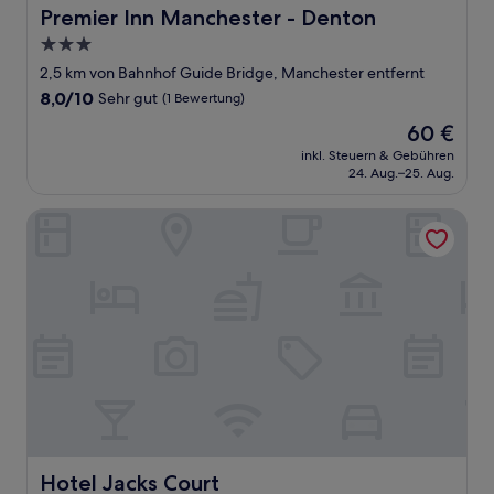
Premier Inn Manchester - Denton
Premier Inn Manchester - Denton
3.0-
Sterne-
2,5 km von Bahnhof Guide Bridge, Manchester entfernt
Unterkunft
8.0
8,0/10
Sehr gut
(1 Bewertung)
von
Der
60 €
10,
Preis
Sehr
inkl. Steuern & Gebühren
beträgt
24. Aug.–25. Aug.
gut,
60 €
(1
Bewertung)
Hotel Jacks Court
Hotel Jacks Court
Hotel Jacks Court