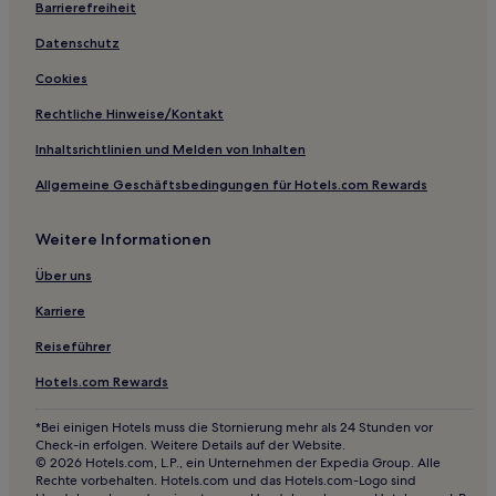
Gasthöfe in Langsett Reservoir
Barrierefreiheit
Gasthäuser in North West England
Datenschutz
Gasthäuser in Preston
Cookies
B&B in Buxton
Rechtliche Hinweise/Kontakt
Gasthäuser in Crewe
Inhaltsrichtlinien und Melden von Inhalten
B&B in Liverpool
Allgemeine Geschäftsbedingungen für Hotels.com Rewards
Gasthöfe in Liverpool
Weitere Informationen
Business in Wigan
Günstige in Burnley
Über uns
Luxus in Burnley
Karriere
Günstige in Crewe
Reiseführer
Haustierfreundliche in Buxton
Hotels.com Rewards
Hotels mit Parkplatz in Oakamoor
*Bei einigen Hotels muss die Stornierung mehr als 24 Stunden vor
Hotels mit inbegriffenem Frühstück nahe Wilmslow Road
Check-in erfolgen. Weitere Details auf der Website.
© 2026 Hotels.com, L.P., ein Unternehmen der Expedia Group. Alle
Günstige nahe Little Germany
Rechte vorbehalten. Hotels.com und das Hotels.com-Logo sind