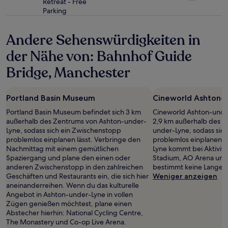
gelten.
Retreat - Free
Sterne-
Parking
Unterkunft
Andere Sehenswürdigkeiten in
der Nähe von: Bahnhof Guide
Bridge, Manchester
Portland Basin Museum
Cineworld Ashton-
Portland Basin Museum befindet sich 3 km
Cineworld Ashton-under
außerhalb des Zentrums von Ashton-under-
2,9 km außerhalb des 
Lyne, sodass sich ein Zwischenstopp
under-Lyne, sodass sic
problemlos einplanen lässt. Verbringe den
problemlos einplanen lä
Nachmittag mit einem gemütlichen
Lyne kommt bei Aktivitä
Spaziergang und plane den einen oder
Stadium, AO Arena und
anderen Zwischenstopp in den zahlreichen
bestimmt keine Langewe
Geschäften und Restaurants ein, die sich hier
Weniger anzeigen
aneinanderreihen. Wenn du das kulturelle
Angebot in Ashton-under-Lyne in vollen
Zügen genießen möchtest, plane einen
Abstecher hierhin: National Cycling Centre,
The Monastery und Co-op Live Arena.