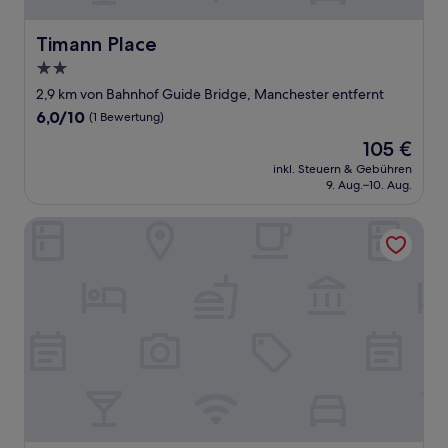
Timann Place
Timann Place
2.0-
Sterne-
2,9 km von Bahnhof Guide Bridge, Manchester entfernt
Unterkunft
6.0
6,0/10
(1 Bewertung)
von
Der
105 €
10,
Preis
(1
inkl. Steuern & Gebühren
beträgt
9. Aug.–10. Aug.
Bewertung)
105 €
Winners Inn - Modern 1BR Cozy Retreat - Free Parking