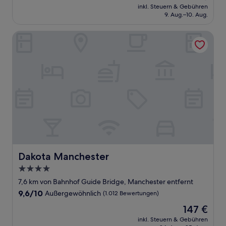
Preis
Wunderbar,
inkl. Steuern & Gebühren
beträgt
9. Aug.–10. Aug.
(75
79 €
Bewertungen)
Dakota Manchester
Dakota Manchester
Dakota Manchester
4.0-
Sterne-
7,6 km von Bahnhof Guide Bridge, Manchester entfernt
Unterkunft
9.6
9,6/10
Außergewöhnlich
(1.012 Bewertungen)
von
Der
147 €
10,
Preis
Außergewöhnlich,
inkl. Steuern & Gebühren
beträgt