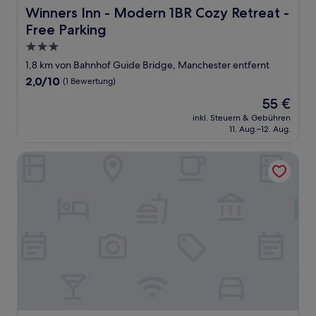
Winners Inn - Modern 1BR Cozy Retreat - Free Parking
Winners Inn - Modern 1BR Cozy Retreat -
Free Parking
3.0-
Sterne-
1,8 km von Bahnhof Guide Bridge, Manchester entfernt
Unterkunft
2.0
2,0/10
(1 Bewertung)
von
Der
55 €
10,
Preis
(1
inkl. Steuern & Gebühren
beträgt
11. Aug.–12. Aug.
Bewertung)
55 €
Premier Inn Manchester - Denton