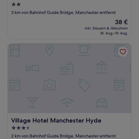
2.0-
Sterne-
3 km von Bahnhof Guide Bridge, Manchester entfernt
Unterkunft
Der
38 €
Preis
inkl. Steuern & Gebühren
beträgt
18. Aug.–19. Aug.
38 €
Village Hotel Manchester Hyde
Village Hotel Manchester Hyde
Village Hotel Manchester Hyde
3.5-
Sterne-
2 km von Bahnhof Guide Bridge, Manchester entfernt