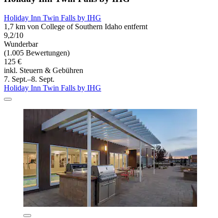
Holiday Inn Twin Falls by IHG
1,7 km von College of Southern Idaho entfernt
9,2/10
Wunderbar
(1.005 Bewertungen)
125 €
inkl. Steuern & Gebühren
7. Sept.–8. Sept.
Holiday Inn Twin Falls by IHG