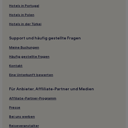
Hotels nahe Kamppi Chapel
Hotels in Portugal
Sompasaari: Hotels
Hotels in Polen
Meilahti: Hotels
Hotels in der Türkei
Metsälä: Hotels
Support und häufig gestellte Fragen
Hotels nahe Straßenbahnhaltestelle Mäkelänrinne
Martilla: Hotels
Meine Buchungen
Ruskeasuo: Hotels
Häufig gestellte Fragen
Hotels nahe Straßenbahnhaltestelle Pasilan asema
Kontakt
Kalasatama: Hotels
Eine Unterkunft bewerten
Pohjois-Haaga: Hotels
Für Anbieter, Affliliate-Partner und Medien
Kyläsaari: Hotels
Affiliate-Partner-Programm
Pikku Huopalahti: Hotels
Ferienwohnungen in Kluuvi
Presse
Hostels in Hietaranta-Strand
Bei uns werben
Ferienwohnungen in Alppiharju
Reiseveranstalter