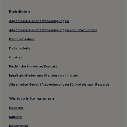
Aparthotels in Helsinki
Richtlinien
Hostels in Helsinki
Allgemeine Geschäftsbedingungen
Ferienwohnungen in Kallio
Allgemeine Geschäftsbedingungen von FeWo-direkt
Luxus in Kluuvi
Familien in Kluuvi
Barrierefreiheit
Günstige in Uusimaa
Datenschutz
Familien in Helsinki
Cookies
Haustierfreundliche in Helsinki
Rechtliche Hinweise/Kontakt
Haustierfreundliche in Vantaa
Inhaltsrichtlinien und Melden von Inhalten
Familien in Etu-Toolo
Allgemeine Geschäftsbedingungen für Hotels.com Rewards
Hotels mit Küchenzeile in Sörnäinen
Weitere Informationen
Haustierfreundliche in Großraum Helsinki
Familien in Großraum Helsinki
Über uns
Günstige in Großraum Helsinki
Karriere
Haustierfreundliche in Porvoo
Reiseführer