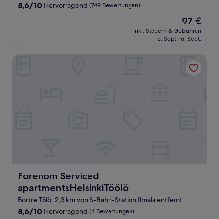
Unterkunft
8.6
8,6/10
Hervorragend
(749 Bewertungen)
von
Der
97 €
10,
Preis
Hervorragend,
inkl. Steuern & Gebühren
beträgt
5. Sept.–6. Sept.
(749
97 €
Bewertungen)
Forenom Serviced apartmentsHelsinkiTöölö
Forenom Serviced apartmentsHelsinkiTöölö
Forenom Serviced
apartmentsHelsinkiTöölö
Bortre Tölö, 2,3 km von S-Bahn-Station Ilmala entfernt
8.6
8,6/10
Hervorragend
(4 Bewertungen)