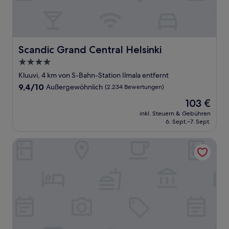
Scandic Grand Central Helsinki
Scandic Grand Central Helsinki
4.0-
Sterne-
Kluuvi, 4 km von S-Bahn-Station Ilmala entfernt
Unterkunft
9.4
9,4/10
Außergewöhnlich
(2.234 Bewertungen)
von
Der
103 €
10,
Preis
Außergewöhnlich,
inkl. Steuern & Gebühren
beträgt
6. Sept.–7. Sept.
(2.234
103 €
Bewertungen)
Radisson RED Helsinki