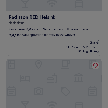
Radisson RED Helsinki
Radisson RED Helsinki
4.0-
Sterne-
Kaisaniemi, 3,9 km von S-Bahn-Station Ilmala entfernt
Unterkunft
9.4
9,4/10
Außergewöhnlich
(985 Bewertungen)
von
Der
135 €
10,
Preis
Außergewöhnlich,
inkl. Steuern & Gebühren
beträgt
10. Aug.–11. Aug.
(985
135 €
Bewertungen)
Lapland Hotels Bulevardi