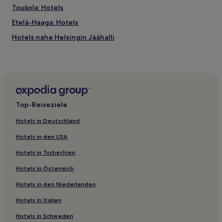
Toukola: Hotels
Etelä-Haaga: Hotels
Hotels nahe Helsingin Jäähalli
Vallila: Hotels
Länsi-Pasila: Hotels
Hotels nahe Korjaamo Kulturfabrik
Hotels nahe Straßenbahnhaltestelle Auroran sairaala
Top-Reiseziele
Hotels nahe Töölö Bay
Hotels in Deutschland
Maunulanpuisto: Hotels
Hotels in den USA
Hotels nahe S-Bahn-Station Huopalahti
Hotels in Tschechien
Kivihaka: Hotels
Hotels in Österreich
Alppila: Hotels
Hotels in den Niederlanden
Kumpula: Hotels
Bortre Tölö: Hotels
Hotels in Italien
Hotels nahe Sibelius-Monument
Hotels in Schweden