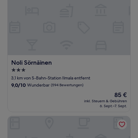
Noli Sörnäinen
Noli Sörnäinen
3.0-
Sterne-
3,1 km von S-Bahn-Station Ilmala entfernt
Unterkunft
9.0
9,0/10
Wunderbar
(594 Bewertungen)
von
Der
85 €
10,
Preis
Wunderbar,
inkl. Steuern & Gebühren
beträgt
6. Sept.–7. Sept.
(594
85 €
Bewertungen)
Forenom Serviced Apartments Helsinki Mansku