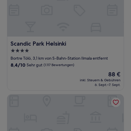
Scandic Park Helsinki
Scandic Park Helsinki
4.0-
Sterne-
Bortre Tölö, 3,1 km von S-Bahn-Station Ilmala entfernt
Unterkunft
8.4
8,4/10
Sehr gut
(1.117 Bewertungen)
von
Der
88 €
10,
Preis
Sehr
inkl. Steuern & Gebühren
beträgt
6. Sept.–7. Sept.
gut,
88 €
(1.117
Bewertungen)
Scandic Kallio