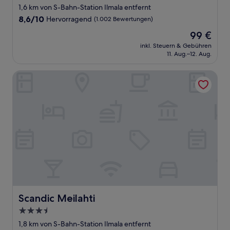
Sterne-
1,6 km von S-Bahn-Station Ilmala entfernt
Unterkunft
8.6
8,6/10
Hervorragend
(1.002 Bewertungen)
von
Der
99 €
10,
Preis
Hervorragend,
inkl. Steuern & Gebühren
beträgt
11. Aug.–12. Aug.
(1.002
99 €
Bewertungen)
Scandic Meilahti
Scandic Meilahti
Scandic Meilahti
3.5-
Sterne-
1,8 km von S-Bahn-Station Ilmala entfernt