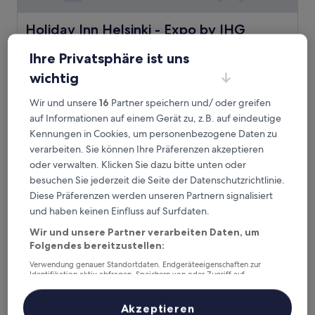
Holiday Inn Helsinki - Expo by IHG
Holiday Inn Helsinki - Expo by IHG
4.0-
Ihre Privatsphäre ist uns
Sterne-
0,9 km von S-Bahn-Station Ilmala entfernt
Unterkunft
wichtig
9.0
9,0/10
Wunderbar
(1.000 Bewertungen)
von
Der
116 €
Wir und unsere
16
Partner speichern und/ oder greifen
10,
Preis
Wunderbar,
inkl. Steuern & Gebühren
auf Informationen auf einem Gerät zu, z.B. auf eindeutige
beträgt
13. Aug.–14. Aug.
(1.000
Kennungen in Cookies, um personenbezogene Daten zu
116 €
Bewertungen)
verarbeiten. Sie können Ihre Präferenzen akzeptieren
Crowne Plaza Helsinki by IHG
oder verwalten. Klicken Sie dazu bitte unten oder
besuchen Sie jederzeit die Seite der Datenschutzrichtlinie.
Diese Präferenzen werden unseren Partnern signalisiert
und haben keinen Einfluss auf Surfdaten.
Wir und unsere Partner verarbeiten Daten, um
Folgendes bereitzustellen:
Verwendung genauer Standortdaten. Endgeräteeigenschaften zur
Identifikation aktiv abfragen. Speichern von oder Zugriff auf
Informationen auf einem Endgerät. Personalisierte Werbung und
Inhalte, Messung von Werbeleistung und der Performance von Inhalten,
Zielgruppenforschung sowie Entwicklung und Verbesserung von
Akzeptieren
Angeboten.