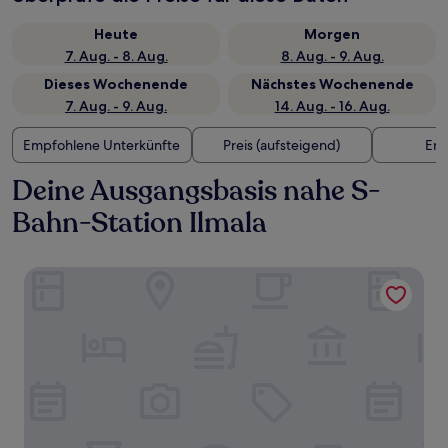
Heute
Morgen
7. Aug. - 8. Aug.
8. Aug. - 9. Aug.
Dieses Wochenende
Nächstes Wochenende
7. Aug. - 9. Aug.
14. Aug. - 16. Aug.
Empfohlene Unterkünfte
Preis (aufsteigend)
Ent
Deine Ausgangsbasis nahe S-
Bahn-Station Ilmala
VALO Hotel & Work Helsinki