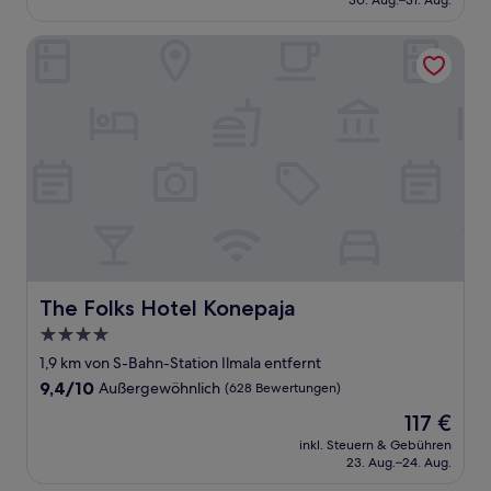
30. Aug.–31. Aug.
Bewertungen)
70 €
The Folks Hotel Konepaja
The Folks Hotel Konepaja
The Folks Hotel Konepaja
4.0-
Sterne-
1,9 km von S-Bahn-Station Ilmala entfernt
Unterkunft
9.4
9,4/10
Außergewöhnlich
(628 Bewertungen)
von
Der
117 €
10,
Preis
Außergewöhnlich,
inkl. Steuern & Gebühren
beträgt
23. Aug.–24. Aug.
(628
117 €
Bewertungen)