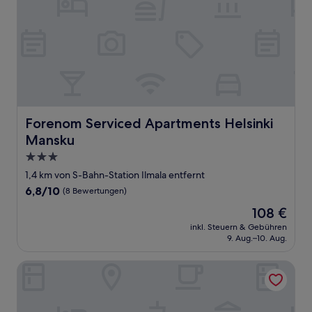
Forenom Serviced Apartments Helsinki Mansku
Forenom Serviced Apartments Helsinki
Mansku
3.0-
Sterne-
1,4 km von S-Bahn-Station Ilmala entfernt
Unterkunft
6.8
6,8/10
(8 Bewertungen)
von
Der
108 €
10,
Preis
(8
inkl. Steuern & Gebühren
beträgt
9. Aug.–10. Aug.
Bewertungen)
108 €
Scandic Pasila