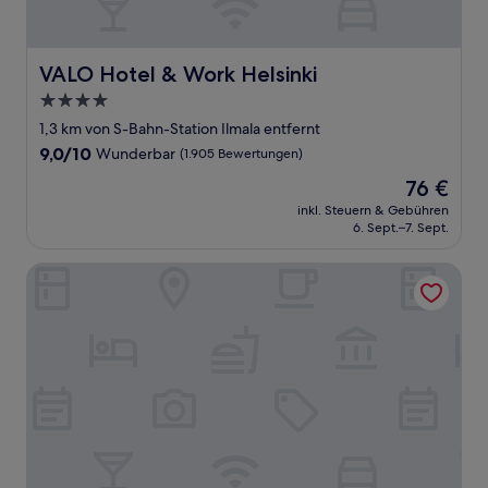
VALO Hotel & Work Helsinki
VALO Hotel & Work Helsinki
4.0-
Sterne-
1,3 km von S-Bahn-Station Ilmala entfernt
Unterkunft
9.0
9,0/10
Wunderbar
(1.905 Bewertungen)
von
Der
76 €
10,
Preis
Wunderbar,
inkl. Steuern & Gebühren
beträgt
6. Sept.–7. Sept.
(1.905
76 €
Bewertungen)
Holiday Inn Helsinki - Expo by IHG