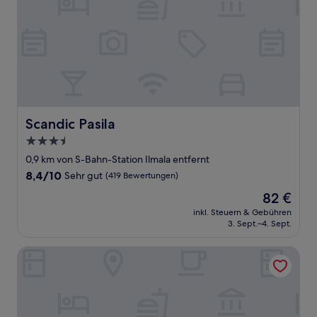
Scandic Pasila
Scandic Pasila
3.5-
Sterne-
0,9 km von S-Bahn-Station Ilmala entfernt
Unterkunft
8.4
8,4/10
Sehr gut
(419 Bewertungen)
von
Der
82 €
10,
Preis
Sehr
inkl. Steuern & Gebühren
beträgt
3. Sept.–4. Sept.
gut,
82 €
(419
Bewertungen)
Scandic Park Helsinki