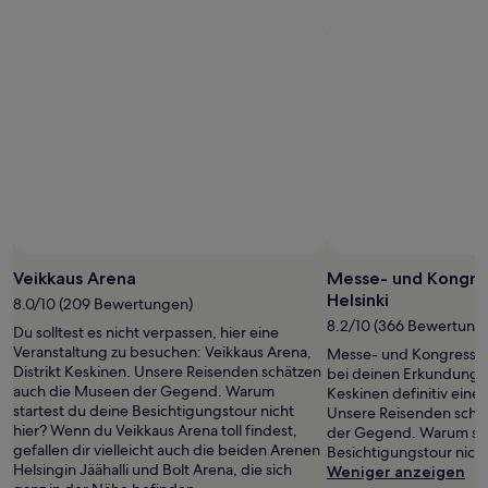
Veikkaus Arena
Messe- und Kongre
Helsinki
8.0/10 (209 Bewertungen)
8.2/10 (366 Bewertung
Du solltest es nicht verpassen, hier eine
Veranstaltung zu besuchen: Veikkaus Arena,
Messe- und Kongresszen
Distrikt Keskinen. Unsere Reisenden schätzen
bei deinen Erkundungsto
auch die Museen der Gegend. Warum
Keskinen definitiv eine
startest du deine Besichtigungstour nicht
Unsere Reisenden schä
hier? Wenn du Veikkaus Arena toll findest,
der Gegend. Warum sta
gefallen dir vielleicht auch die beiden Arenen
Besichtigungstour nicht
Helsingin Jäähalli und Bolt Arena, die sich
Weniger anzeigen