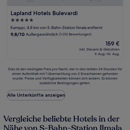
Lapland Hotels Bulevardi
Lapland Hotels Bulevardi
5.0-
Sterne-
Kamppi, 4,8 km von S-Bahn-Station Ilmala entfernt
Unterkunft
9.8
9,8/10
Außergewöhnlich
(1.012 Bewertungen)
von
Der
159 €
10,
Preis
Außergewöhnlich,
inkl. Steuern & Gebühren
beträgt
9. Aug.–10. Aug.
(1.012
159 €
Bewertungen)
Dies
Dies ist der niedrigste Preis pro Nacht, der in den letzten 24 Stunden für
einen Aufenthalt mit 1 Übernachtung von 2 Erwachsenen gefunden
ist
wurde. Preise und Verfügbarkeiten können sich ändern. Es können
der
zusätzliche Bedingungen gelten.
niedrigste
Preis
Alle Unterkünfte anzeigen
pro
Nacht,
der
in
Vergleiche beliebte Hotels in der
den
letzten
Nähe von S-Bahn-Station Ilmala
24 Stunden