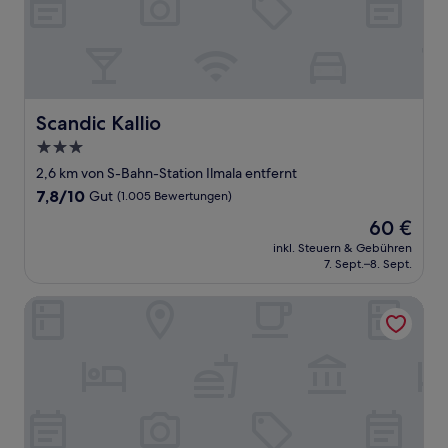
Scandic Kallio
Scandic Kallio
3.0-
Sterne-
2,6 km von S-Bahn-Station Ilmala entfernt
Unterkunft
7.8
7,8/10
Gut
(1.005 Bewertungen)
von
Der
60 €
10,
Preis
Gut,
inkl. Steuern & Gebühren
beträgt
7. Sept.–8. Sept.
(1.005
60 €
Bewertungen)
Scandic Grand Central Helsinki