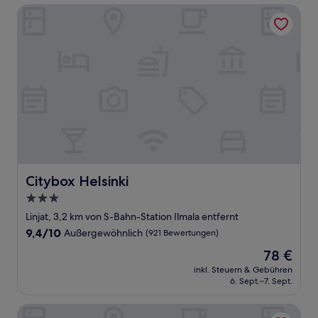
Citybox Helsinki
Citybox Helsinki
Citybox Helsinki
3.0-
Sterne-
Linjat, 3,2 km von S-Bahn-Station Ilmala entfernt
Unterkunft
9.4
9,4/10
Außergewöhnlich
(921 Bewertungen)
von
Der
78 €
10,
Preis
Außergewöhnlich,
inkl. Steuern & Gebühren
beträgt
6. Sept.–7. Sept.
(921
78 €
Bewertungen)
Original Sokos Hotel Tripla