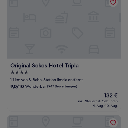
Original Sokos Hotel Tripla
Original Sokos Hotel Tripla
4.0-
Sterne-
1,1 km von S-Bahn-Station Ilmala entfernt
Unterkunft
9.0
9,0/10
Wunderbar
(947 Bewertungen)
von
Der
132 €
10,
Preis
Wunderbar,
inkl. Steuern & Gebühren
beträgt
9. Aug.–10. Aug.
(947
132 €
Bewertungen)
Noli Sörnäinen