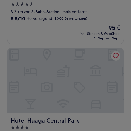
4.5-
Sterne-
3,2 km von S-Bahn-Station Ilmala entfernt
Unterkunft
8.8
8,8/10
Hervorragend
(1.006 Bewertungen)
von
Der
95 €
10,
Preis
Hervorragend,
inkl. Steuern & Gebühren
beträgt
5. Sept.–6. Sept.
(1.006
95 €
Bewertungen)
Hotel Haaga Central Park
Hotel Haaga Central Park
Hotel Haaga Central Park
4.0-