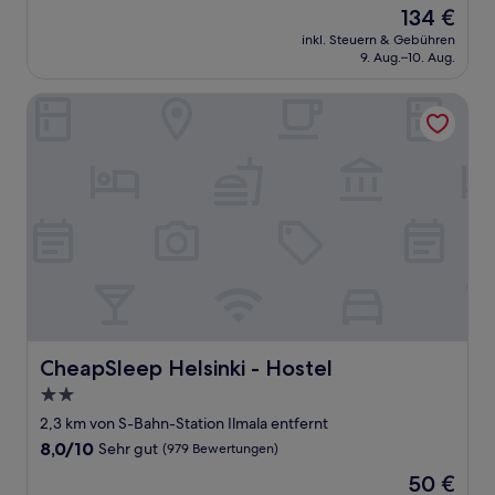
von
Der
134 €
10,
Preis
Hervorragend,
inkl. Steuern & Gebühren
beträgt
9. Aug.–10. Aug.
(4
134 €
Bewertungen)
CheapSleep Helsinki - Hostel
CheapSleep Helsinki - Hostel
CheapSleep Helsinki - Hostel
2.0-
Sterne-
2,3 km von S-Bahn-Station Ilmala entfernt
Unterkunft
8.0
8,0/10
Sehr gut
(979 Bewertungen)
von
Der
50 €
10,