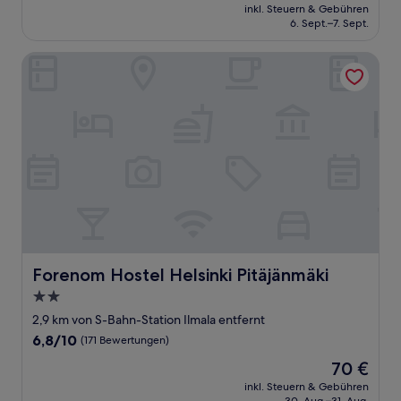
Preis
Sehr
inkl. Steuern & Gebühren
beträgt
6. Sept.–7. Sept.
gut,
50 €
(979
Bewertungen)
Forenom Hostel Helsinki Pitäjänmäki
Forenom Hostel Helsinki Pitäjänmäki
Forenom Hostel Helsinki Pitäjänmäki
2.0-
Sterne-
2,9 km von S-Bahn-Station Ilmala entfernt
Unterkunft
6.8
6,8/10
(171 Bewertungen)
von
Der
70 €
10,
Preis
(171
inkl. Steuern & Gebühren
beträgt