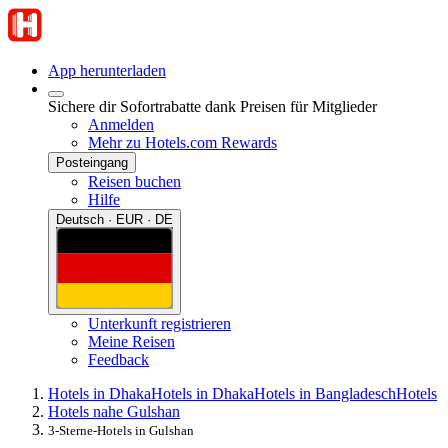
App herunterladen
Sichere dir Sofortrabatte dank Preisen für Mitglieder
Anmelden
Mehr zu Hotels.com Rewards
Posteingang
Reisen buchen
Hilfe
Deutsch · EUR · DE
Unterkunft registrieren
Meine Reisen
Feedback
Hotels in Dhaka
Hotels in Dhaka
Hotels in Bangladesch
Hotels
Hotels nahe Gulshan
3-Sterne-Hotels in Gulshan