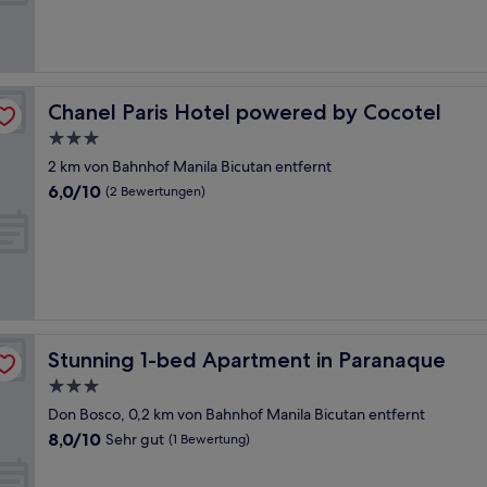
Außergewöhnlich,
(1
Bewertung)
Chanel Paris Hotel powered by Cocotel
Chanel Paris Hotel powered by Cocotel
3.0-
Sterne-
2 km von Bahnhof Manila Bicutan entfernt
Unterkunft
6.0
6,0/10
(2 Bewertungen)
von
10,
(2
Bewertungen)
Stunning 1-bed Apartment in Paranaque
Stunning 1-bed Apartment in Paranaque
3.0-
Sterne-
Don Bosco, 0,2 km von Bahnhof Manila Bicutan entfernt
Unterkunft
8.0
8,0/10
Sehr gut
(1 Bewertung)
von
10,