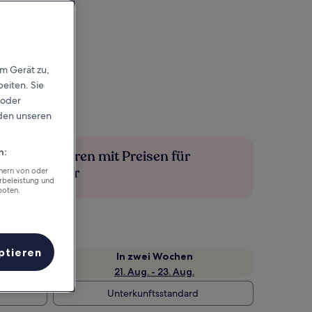
em Gerät zu,
eiten. Sie
 oder
rden unseren
n:
Mehr sparen mit Preisen für
Mitglieder
chern von oder
rbeleistung und
boten.
ptieren
e
In zwei Wochen
21. Aug. - 23. Aug.
Unterkunftsstandard