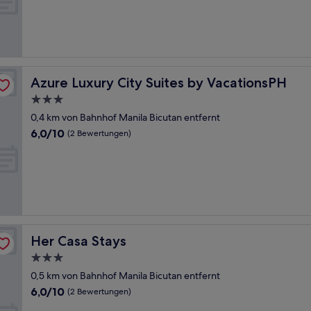
(18
Bewertungen)
Azure Luxury City Suites by VacationsPH
Azure Luxury City Suites by VacationsPH
3.0-
Sterne-
0,4 km von Bahnhof Manila Bicutan entfernt
Unterkunft
6.0
6,0/10
(2 Bewertungen)
von
10,
(2
Bewertungen)
Her Casa Stays
Her Casa Stays
3.0-
Sterne-
0,5 km von Bahnhof Manila Bicutan entfernt
Unterkunft
6.0
6,0/10
(2 Bewertungen)
von