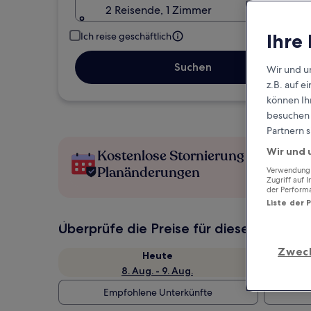
2 Reisende, 1 Zimmer
Ihre
Ich reise geschäftlich
Suchen
Wir und u
z.B. auf 
können Ihr
besuchen S
Partnern s
Wir und 
Kostenlose Stornierung bei
Planänderungen
Verwendung g
Zugriff auf 
der Perform
Liste der 
Überprüfe die Preise für diese Daten
Zwec
Heute
8. Aug. - 9. Aug.
Empfohlene Unterkünfte