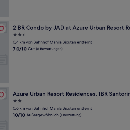
Bewertungen)
ences
2 BR Condo by JAD at Azure Urban Resort Residences
2 BR Condo by JAD at Azure Urban Resort R
2.5-
Sterne-
0,4 km von Bahnhof Manila Bicutan entfernt
Unterkunft
7.0
7,0/10
Gut
(6 Bewertungen)
von
10,
Gut,
(6
Bewertungen)
h Floor
Azure Urban Resort Residences, 1BR Santorini 18th Floor
Azure Urban Resort Residences, 1BR Santorin
2.0-
Sterne-
0,6 km von Bahnhof Manila Bicutan entfernt
Unterkunft
10.0
10/10
Außergewöhnlich
(1 Bewertung)
von
10,