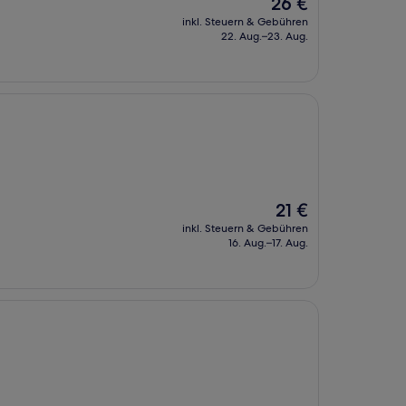
Der
26 €
Preis
inkl. Steuern & Gebühren
beträgt
22. Aug.–23. Aug.
26 €
Der
21 €
Preis
inkl. Steuern & Gebühren
beträgt
16. Aug.–17. Aug.
21 €
l