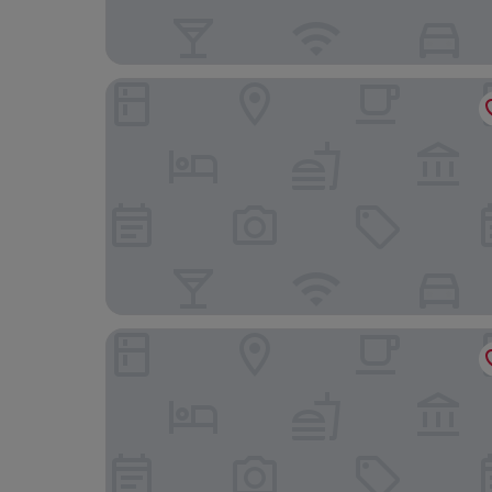
2 BR Condo by JAD at Azure Urban Resort Resid
Azure Urban Resort Residences, 1BR Santorini 18t