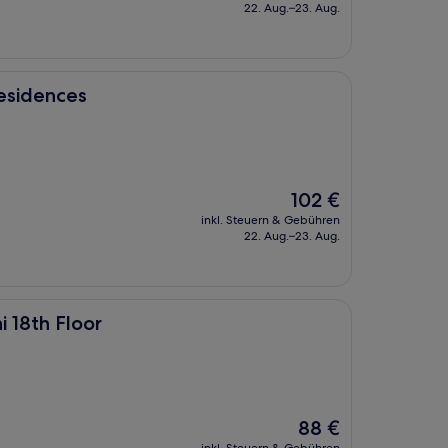
beträgt
22. Aug.–23. Aug.
42 €
esidences
Der
102 €
Preis
inkl. Steuern & Gebühren
beträgt
22. Aug.–23. Aug.
102 €
i 18th Floor
Der
88 €
Preis