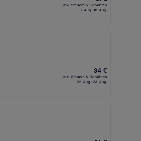
Preis
inkl. Steuern & Gebühren
beträgt
17. Aug.–18. Aug.
61 €
Der
34 €
Preis
inkl. Steuern & Gebühren
beträgt
22. Aug.–23. Aug.
34 €