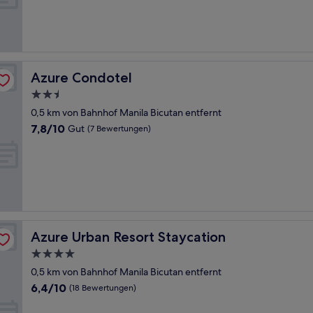
Sehr
gut,
(1
Bewertung)
Azure Condotel
Azure Condotel
2.5-
Sterne-
0,5 km von Bahnhof Manila Bicutan entfernt
Unterkunft
7.8
7,8/10
Gut
(7 Bewertungen)
von
10,
Gut,
(7
Bewertungen)
Azure Urban Resort Staycation
Azure Urban Resort Staycation
4.0-
Sterne-
0,5 km von Bahnhof Manila Bicutan entfernt
Unterkunft
6.4
6,4/10
(18 Bewertungen)
von
10,