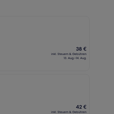
Der
38 €
Preis
inkl. Steuern & Gebühren
beträgt
13. Aug.–14. Aug.
38 €
Der
42 €
Preis
inkl. Steuern & Gebühren