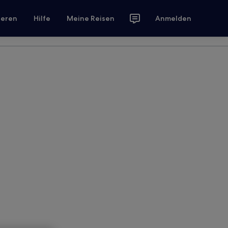
ieren
Hilfe
Meine Reisen
Anmelden