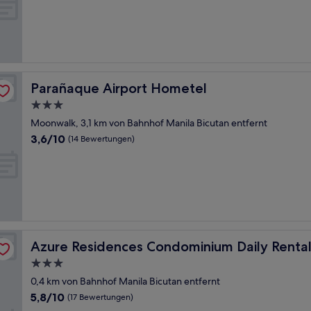
10,
(2
Bewertungen)
Parañaque Airport Hometel
Parañaque Airport Hometel
3.0-
Sterne-
Moonwalk, 3,1 km von Bahnhof Manila Bicutan entfernt
Unterkunft
3.6
3,6/10
(14 Bewertungen)
von
10,
(14
Bewertungen)
Azure Residences Condominium Daily Rental
Azure Residences Condominium Daily Renta
3.0-
Sterne-
0,4 km von Bahnhof Manila Bicutan entfernt
Unterkunft
5.8
5,8/10
(17 Bewertungen)
von