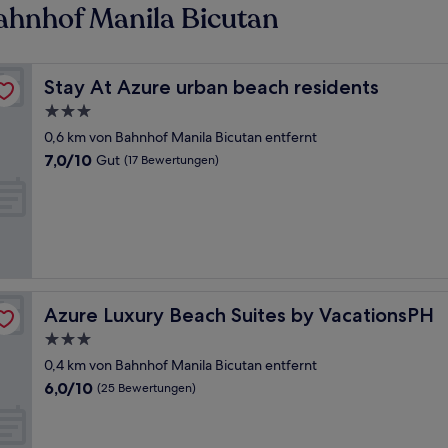
ahnhof Manila Bicutan
Stay At Azure urban beach residents
Stay At Azure urban beach residents
3.0-
Sterne-
0,6 km von Bahnhof Manila Bicutan entfernt
Unterkunft
7.0
7,0/10
Gut
(17 Bewertungen)
von
10,
Gut,
(17
Bewertungen)
Azure Luxury Beach Suites by VacationsPH
Azure Luxury Beach Suites by VacationsPH
3.0-
Sterne-
0,4 km von Bahnhof Manila Bicutan entfernt
Unterkunft
6.0
6,0/10
(25 Bewertungen)
von
10,
(25