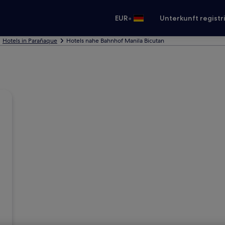
•
EUR
Unterkunft registr
Hotels in Parañaque
Hotels nahe Bahnhof Manila Bicutan