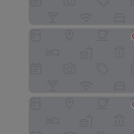
Azure Luxury City Suites by VacationsPH
Her Casa Stays