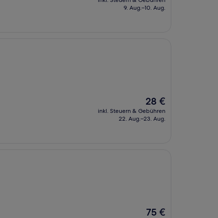
inkl. Steuern & Gebühren
beträgt
9. Aug.–10. Aug.
88 €
Der
28 €
Preis
inkl. Steuern & Gebühren
beträgt
22. Aug.–23. Aug.
28 €
Der
75 €