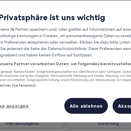
 Privatsphäre ist uns wichtig
nsere
16
Partner speichern und/ oder greifen auf Informationen auf ein
eindeutige Kennungen in Cookies, um personenbezogene Daten zu verarb
e Präferenzen akzeptieren oder verwalten. Klicken Sie dazu bitte unten
ie jederzeit die Seite der Datenschutzrichtlinie. Diese Präferenzen we
ignalisiert und haben keinen Einfluss auf Surfdaten.
unsere Partner verarbeiten Daten, um Folgendes bereitzustelle
Verdiene Prämien für jede
wahrgenommene Übernachtung
enauer Standortdaten. Endgeräteeigenschaften zur Identifikation aktiv abfragen. Spei
Informationen auf einem Endgerät. Personalisierte Werbung und Inhalte, Messung von We
ance von Inhalten, Zielgruppenforschung sowie Entwicklung und Verbesserung von Ange
Partner (Lieferanten)
ke anzeigen
Alle ablehnen
Akze
Morgen
Nächstes Wochenend
9. Aug. - 10. Aug.
14. Aug. - 16. Aug.
Preis (aufsteigend)
Entfernung