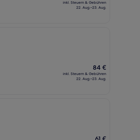
Preis
inkl. Steuern & Gebühren
beträgt
22. Aug.–23. Aug.
75 €
Der
84 €
Preis
inkl. Steuern & Gebühren
beträgt
22. Aug.–23. Aug.
84 €
Der
61 €