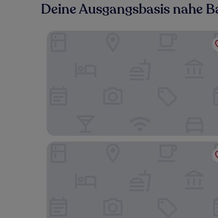
Deine Ausgangsbasis nahe B
Stay At Azure urban beach residents
Azure Luxury Beach Suites by VacationsPH