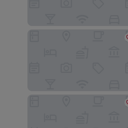
Parañaque Airport Hometel
Azure Residences Condominium Daily Rental