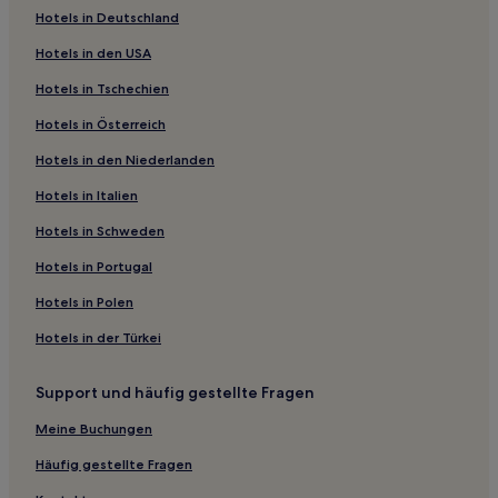
Hotels in Deutschland
Hotels nahe South Jersey Regional
Hotels in den USA
Hotels nahe Cape May Winery
Hotels in Tschechien
Ocean County: Hotels
Hotels in Österreich
Pine Hill Hotels
Hotels in den Niederlanden
Hotels nahe Renault Winery
Hotels in Italien
Palermo Hotels
Cape May Court House Hotels
Hotels in Schweden
Hotels nahe Stone Harbor Beach
Hotels in Portugal
Batsto Hotels
Hotels in Polen
Harvey Cedars: Hotels
Hotels in der Türkei
Mystic Island: Hotels
Support und häufig gestellte Fragen
Hotels nahe Historic Smithville & Village Green
Meine Buchungen
Hotels nahe Cape Island Marina
Greenwich Hotels
Häufig gestellte Fragen