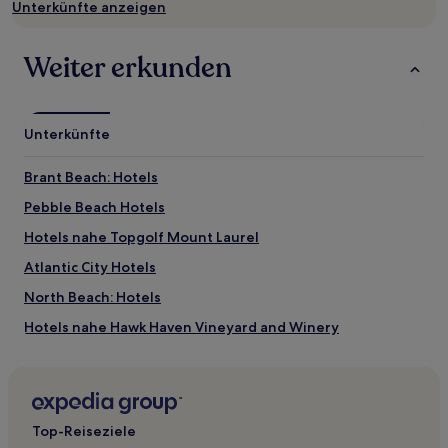
und
Unterkünfte anzeigen
Verfügbarkeiten
können
sich
Weiter erkunden
ändern.
Es
können
zusätzliche
Unterkünfte
Bedingungen
gelten.
Brant Beach: Hotels
Pebble Beach Hotels
Hotels nahe Topgolf Mount Laurel
Atlantic City Hotels
North Beach: Hotels
Hotels nahe Hawk Haven Vineyard and Winery
Hotels nahe Fantasy Island Amusement Park
Innenstadt Ocean City: Hotels
Mount Laurel Hotels
Top-Reiseziele
Rio Grande Hotels