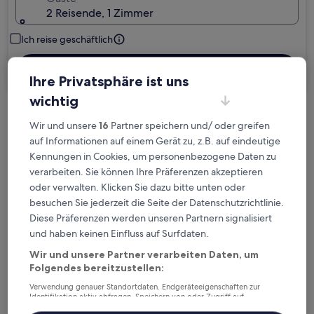
2 Reisende, 1 Zimmer
Ich reise geschäftlich
Suchen
Ihre Privatsphäre ist uns
wichtig
Kostenlose Stornierung bei
Wir und unsere
16
Partner speichern und/ oder greifen
Planänderungen
auf Informationen auf einem Gerät zu, z.B. auf eindeutige
Kennungen in Cookies, um personenbezogene Daten zu
verarbeiten. Sie können Ihre Präferenzen akzeptieren
Verdiene Prämien für jede
oder verwalten. Klicken Sie dazu bitte unten oder
wahrgenommene Übernachtung
besuchen Sie jederzeit die Seite der Datenschutzrichtlinie.
Diese Präferenzen werden unseren Partnern signalisiert
Mehr sparen mit Preisen für Mitglieder
und haben keinen Einfluss auf Surfdaten.
Wir und unsere Partner verarbeiten Daten, um
Folgendes bereitzustellen:
Überprüfe die Preise für diese Daten
Verwendung genauer Standortdaten. Endgeräteeigenschaften zur
Identifikation aktiv abfragen. Speichern von oder Zugriff auf
Informationen auf einem Endgerät. Personalisierte Werbung und