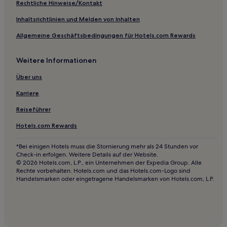
Hotels nahe Bahnhof Hammonton
Rechtliche Hinweise/Kontakt
Bellmawr Hotels
Inhaltsrichtlinien und Melden von Inhalten
Hotels nahe Rathaus von Atlantic City
Allgemeine Geschäftsbedingungen für Hotels.com Rewards
Wildwood Hotels
Weitere Informationen
West Creek Hotels
Pine Beach Hotels
Über uns
Clayton Hotels
Karriere
Waterford Works Hotels
Reiseführer
Smithville Hotels
Hotels.com Rewards
Hotels nahe Ocean City Music Pier
*Bei einigen Hotels muss die Stornierung mehr als 24 Stunden vor
Hotels nahe Leuchtturm Barnegat
Check-in erfolgen. Weitere Details auf der Website.
© 2026 Hotels.com, L.P., ein Unternehmen der Expedia Group. Alle
Paulsboro Hotels
Rechte vorbehalten. Hotels.com und das Hotels.com-Logo sind
Handelsmarken oder eingetragene Handelsmarken von Hotels.com, L.P.
Hotels nahe Leuchtturm von Tucker's Island
Motels in Wildwood
B&B in Atlantic City