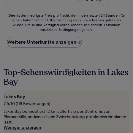
3. Sept.–4. Sept.
81 €
Dies
Dies ist der niedrigste Preis pro Nacht, der in den letzten 24 Stunden für
einen Aufenthalt mit 1 Übernachtung von 2 Erwachsenen gefunden
ist
wurde. Preise und Verfügbarkeiten können sich ändern. Es können
der
zusätzliche Bedingungen gelten.
niedrigste
Preis
Weitere Unterkünfte anzeigen
pro
Nacht,
der
in
den
letzten
Top-Sehenswürdigkeiten in Lakes
24 Stunden
Bay
für
einen
Aufenthalt
mit
Lakes Bay
1 Übernachtung
7.6/10 (118 Bewertungen)
von
Lakes Bay befindet sich 2 km außerhalb des Zentrums von
2 Erwachsenen
Pleasantville, sodass sich ein Zwischenstopp problemlos einplanen
gefunden
lässt.
wurde.
Weniger anzeigen
Preise