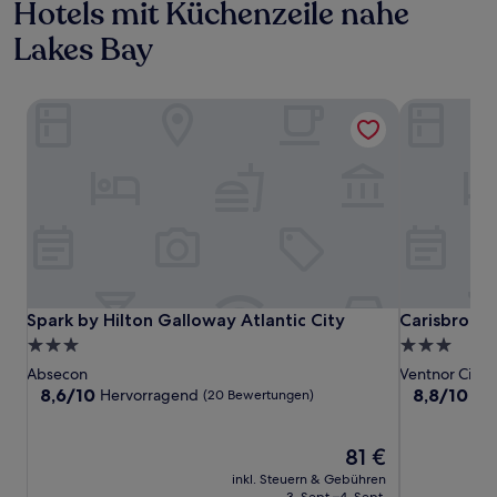
Hotels mit Küchenzeile nahe
Lakes Bay
Spark by Hilton Galloway Atlantic City
Carisbrooke
Spark by Hilton Galloway Atlantic City
Carisbrooke
Spark by Hilton Galloway Atlantic City
Carisbrooke
3.0-
3.0-
Sterne-
Sterne-
Absecon
Ventnor City
Unterkunft
Unterkunft
8.6
8.8
8,6/10
8,8/10
Hervorragend
He
(20 Bewertungen)
von
von
10,
10,
Hervorragend,
Der
Hervorrage
81 €
(20
Preis
(411
inkl. Steuern & Gebühren
Bewertungen)
beträgt
Bewertunge