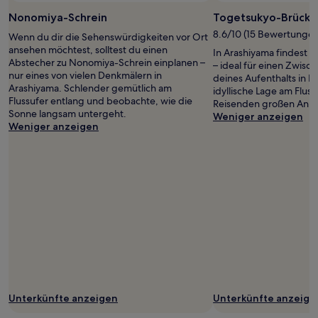
Nonomiya-Schrein
Togetsukyo-Brücke
8.6/10 (15 Bewertungen
Wenn du dir die Sehenswürdigkeiten vor Ort
ansehen möchtest, solltest du einen
In Arashiyama findest 
Abstecher zu Nonomiya-Schrein einplanen –
– ideal für einen Zwis
nur eines von vielen Denkmälern in
deines Aufenthalts in K
Arashiyama. Schlender gemütlich am
idyllische Lage am Fluss
Flussufer entlang und beobachte, wie die
Reisenden großen Ankl
Sonne langsam untergeht.
Weniger anzeigen
Weniger anzeigen
Unterkünfte anzeigen
Unterkünfte anzeige