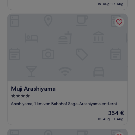
Preis
16. Aug.–17. Aug.
beträgt
187 €
Muji Arashiyama
Muji Arashiyama
Muji Arashiyama
4.0-
Sterne-
Arashiyama, 1 km von Bahnhof Saga-Arashiyama entfernt
Unterkunft
Der
354 €
Preis
10. Aug.–11. Aug.
beträgt
354 €
Omuro Kadensho（Kyoritsu Resorts）- Adults only