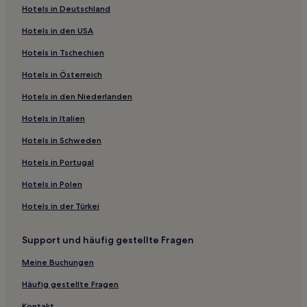
Hotels in Deutschland
Ferienwohnungen in Stadtbezirk Ukyo
Hotels in den USA
Ryokans in Teramachi-Straße
Hotels in Tschechien
Ryokans in Kyoto
Hotels in Österreich
Ferienwohnungen in Kawaramachi
Hotels in den Niederlanden
Business in Kyoto
Hotels mit Parkplatz in Kyoto
Hotels in Italien
Hotels mit Thermalbad in Kyoto
Hotels in Schweden
Günstige in Kyoto
Hotels in Portugal
Lgbtqia-Freundliche in Kyoto
Hotels in Polen
Familien in Kyoto
Hotels in der Türkei
Haustierfreundliche in Kyoto
Support und häufig gestellte Fragen
Familien in Nishijin
Hotels mit Küchenzeile in Sannenzaka - Ninenzaka
Meine Buchungen
Hotels mit Parkplatz in Sannenzaka - Ninenzaka
Häufig gestellte Fragen
Familien in Sannenzaka - Ninenzaka
Kontakt