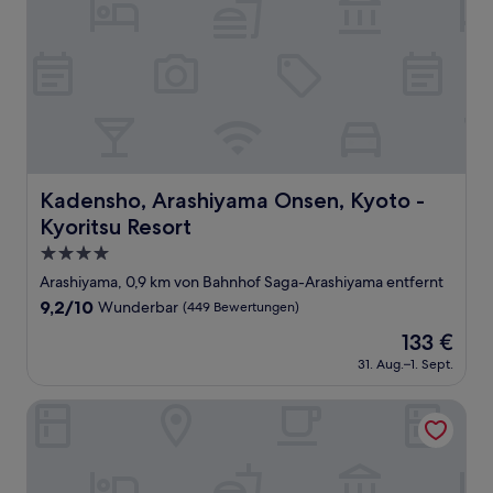
Kadensho, Arashiyama Onsen, Kyoto - Kyoritsu Resort
Kadensho, Arashiyama Onsen, Kyoto -
Kyoritsu Resort
4.0-
Sterne-
Arashiyama, 0,9 km von Bahnhof Saga-Arashiyama entfernt
Unterkunft
9.2
9,2/10
Wunderbar
(449 Bewertungen)
von
Der
133 €
10,
Preis
Wunderbar,
31. Aug.–1. Sept.
beträgt
(449
133 €
Bewertungen)
Snow Peak LAND STATION KYOTO ARASHIYAMA