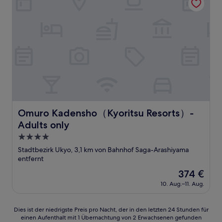
Omuro Kadensho（Kyoritsu Resorts）- Adults only
Omuro Kadensho（Kyoritsu Resorts）-
Adults only
4.0-
Sterne-
Stadtbezirk Ukyo, 3,1 km von Bahnhof Saga-Arashiyama
Unterkunft
entfernt
Der
374 €
Preis
10. Aug.–11. Aug.
beträgt
374 €
Dies
Dies ist der niedrigste Preis pro Nacht, der in den letzten 24 Stunden für
einen Aufenthalt mit 1 Übernachtung von 2 Erwachsenen gefunden
ist