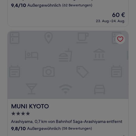
Unterkunft
9.4
9,4/10
Außergewöhnlich
(62 Bewertungen)
von
Der
60 €
10,
Preis
Außergewöhnlich,
23. Aug.–24. Aug.
beträgt
(62
60 €
Bewertungen)
MUNI KYOTO
MUNI KYOTO
MUNI KYOTO
4.0-
Sterne-
Arashiyama, 0,7 km von Bahnhof Saga-Arashiyama entfernt
Unterkunft
9.8
9,8/10
Außergewöhnlich
(58 Bewertungen)
von