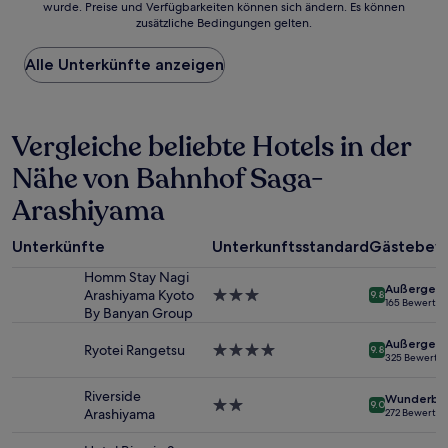
wurde. Preise und Verfügbarkeiten können sich ändern. Es können
der
zusätzliche Bedingungen gelten.
niedrigste
Preis
Alle Unterkünfte anzeigen
pro
Nacht,
der
in
Vergleiche beliebte Hotels in der
den
letzten
Nähe von Bahnhof Saga-
24 Stunden
für
Arashiyama
einen
Aufenthalt
mit
Unterkünfte
Unterkunftsstandard
Gästebew
1 Übernachtung
Homm Stay Nagi
von
Außergewö
Arashiyama Kyoto
3.0-
9.8
2 Erwachsenen
165 Bewertu
By Banyan Group
Sterne-
gefunden
Unterkunft
wurde.
Außergewö
Ryotei Rangetsu
4.0-
9.8
Preise
325 Bewertu
Sterne-
und
Unterkunft
Verfügbarkeiten
Riverside
Wunderba
2.0-
können
9.0
Arashiyama
272 Bewertu
Sterne-
sich
Unterkunft
ändern.