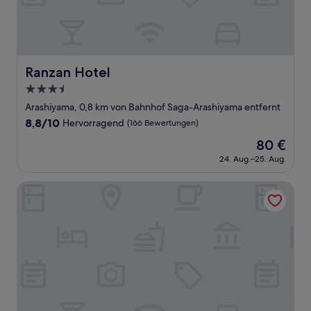
Ranzan Hotel
Ranzan Hotel
3.5-
Sterne-
Arashiyama, 0,8 km von Bahnhof Saga-Arashiyama entfernt
Unterkunft
8.8
8,8/10
Hervorragend
(166 Bewertungen)
von
Der
80 €
10,
Preis
Hervorragend,
24. Aug.–25. Aug.
beträgt
(166
80 €
Bewertungen)
Suiran, A Luxury Collection Hotel, Kyoto