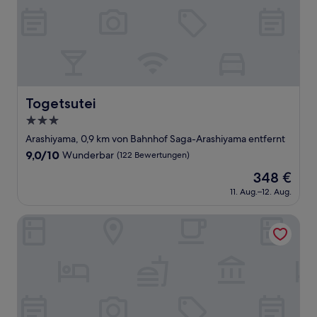
Togetsutei
Togetsutei
3.0-
Sterne-
Arashiyama, 0,9 km von Bahnhof Saga-Arashiyama entfernt
Unterkunft
9.0
9,0/10
Wunderbar
(122 Bewertungen)
von
Der
348 €
10,
Preis
Wunderbar,
11. Aug.–12. Aug.
beträgt
(122
348 €
Bewertungen)
Ranzan Hotel