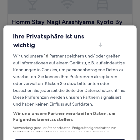
Homm Stay Nagi Arashiyama Kyoto By Banyan Group
Homm Stay Nagi Arashiyama Kyoto By
Banyan Group
Ihre Privatsphäre ist uns
3.0-
Sterne-
wichtig
Arashiyama, 0,2 km von Bahnhof Saga-Arashiyama entfernt
Unterkunft
9.8
9,8/10
Außergewöhnlich
(165 Bewertungen)
Wir und unsere
16
Partner speichern und/ oder greifen
von
Der
70 €
auf Informationen auf einem Gerät zu, z.B. auf eindeutige
10,
Preis
Außergewöhnlich,
18. Aug.–19. Aug.
Kennungen in Cookies, um personenbezogene Daten zu
beträgt
(165
verarbeiten. Sie können Ihre Präferenzen akzeptieren
70 €
Bewertungen)
Ryotei Rangetsu
oder verwalten. Klicken Sie dazu bitte unten oder
besuchen Sie jederzeit die Seite der Datenschutzrichtlinie.
Diese Präferenzen werden unseren Partnern signalisiert
und haben keinen Einfluss auf Surfdaten.
Wir und unsere Partner verarbeiten Daten, um
Folgendes bereitzustellen:
Verwendung genauer Standortdaten. Endgeräteeigenschaften zur
Identifikation aktiv abfragen. Speichern von oder Zugriff auf
Informationen auf einem Endgerät. Personalisierte Werbung und