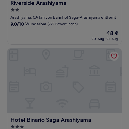
Riverside Arashiyama
Riverside Arashiyama
2.0-
Sterne-
Arashiyama, 0,9 km von Bahnhof Saga-Arashiyama entfernt
Unterkunft
9.0
9,0/10
Wunderbar
(272 Bewertungen)
von
Der
48 €
10,
Preis
Wunderbar,
20. Aug.–21. Aug.
beträgt
(272
48 €
Bewertungen)
Hotel Binario Saga Arashiyama
Hotel Binario Saga Arashiyama
Hotel Binario Saga Arashiyama
3.0-