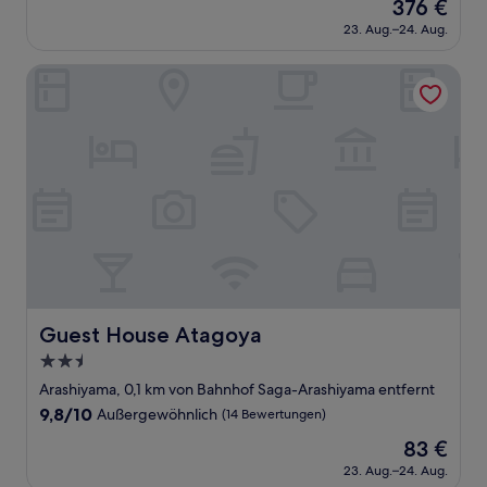
Der
376 €
10,
Preis
Außergewöhnlich,
23. Aug.–24. Aug.
beträgt
(58
376 €
Bewertungen)
Guest House Atagoya
Guest House Atagoya
Guest House Atagoya
2.5-
Sterne-
Arashiyama, 0,1 km von Bahnhof Saga-Arashiyama entfernt
Unterkunft
9.8
9,8/10
Außergewöhnlich
(14 Bewertungen)
von
Der
83 €
10,
Preis
Außergewöhnlich,
23. Aug.–24. Aug.
beträgt