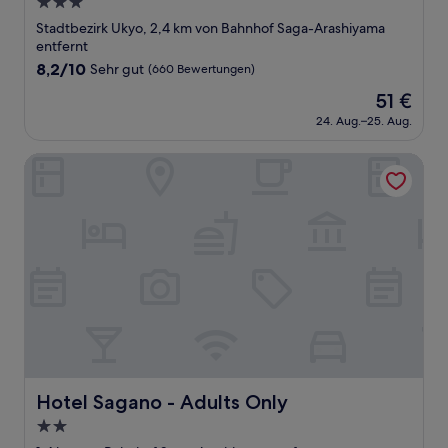
3.0-
Sterne-
Stadtbezirk Ukyo, 2,4 km von Bahnhof Saga-Arashiyama
Unterkunft
entfernt
8.2
8,2/10
Sehr gut
(660 Bewertungen)
von
Der
51 €
10,
Preis
Sehr
24. Aug.–25. Aug.
beträgt
gut,
51 €
(660
Hotel Sagano - Adults Only
Bewertungen)
Hotel Sagano - Adults Only
Hotel Sagano - Adults Only
2.0-