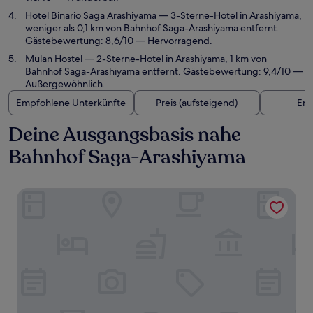
Hotel Binario Saga Arashiyama
— 3-Sterne-Hotel in Arashiyama,
weniger als 0,1 km von Bahnhof Saga-Arashiyama entfernt.
Gästebewertung: 8,6/10 — Hervorragend.
Mulan Hostel
— 2-Sterne-Hotel in Arashiyama, 1 km von
Bahnhof Saga-Arashiyama entfernt. Gästebewertung: 9,4/10 —
Außergewöhnlich.
Empfohlene Unterkünfte
Preis (aufsteigend)
Ent
Deine Ausgangsbasis nahe
Bahnhof Saga-Arashiyama
Homm Stay Nagi Arashiyama Kyoto By Banyan Group