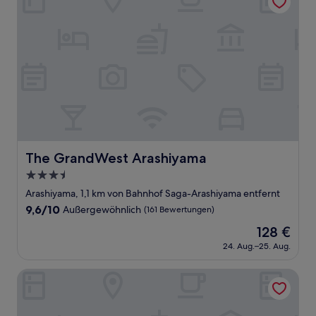
The GrandWest Arashiyama
The GrandWest Arashiyama
3.5-
Sterne-
Arashiyama, 1,1 km von Bahnhof Saga-Arashiyama entfernt
Unterkunft
9.6
9,6/10
Außergewöhnlich
(161 Bewertungen)
von
Der
128 €
10,
Preis
Außergewöhnlich,
24. Aug.–25. Aug.
beträgt
(161
128 €
Bewertungen)
Kadensho, Arashiyama Onsen, Kyoto - Kyoritsu Resort