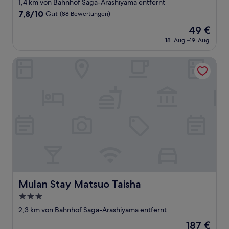
Sterne-
1,4 km von Bahnhof Saga-Arashiyama entfernt
Unterkunft
7.8
7,8/10
Gut
(88 Bewertungen)
von
Der
49 €
10,
Preis
Gut,
18. Aug.–19. Aug.
beträgt
(88
49 €
Bewertungen)
Mulan Stay Matsuo Taisha
Mulan Stay Matsuo Taisha
Mulan Stay Matsuo Taisha
3.0-
Sterne-
2,3 km von Bahnhof Saga-Arashiyama entfernt
Unterkunft
Der
187 €