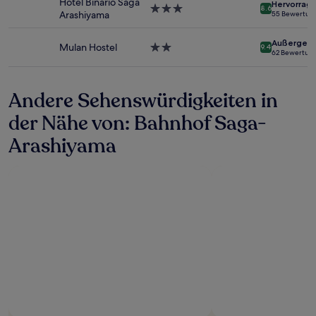
Hotel Binario Saga
Hervorrag
3.0-
Es
8.6
Arashiyama
55 Bewertun
Sterne-
können
Unterkunft
zusätzliche
Außergewö
Bedingungen
Mulan Hostel
2.0-
9.4
62 Bewertun
gelten.
Sterne-
Unterkunft
Andere Sehenswürdigkeiten in
der Nähe von: Bahnhof Saga-
Arashiyama