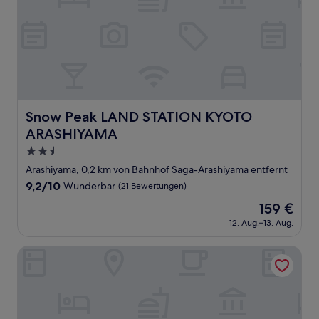
Snow Peak LAND STATION KYOTO ARASHIYAMA
Snow Peak LAND STATION KYOTO
ARASHIYAMA
2.5-
Sterne-
Arashiyama, 0,2 km von Bahnhof Saga-Arashiyama entfernt
Unterkunft
9.2
9,2/10
Wunderbar
(21 Bewertungen)
von
Der
159 €
10,
Preis
Wunderbar,
12. Aug.–13. Aug.
beträgt
(21
159 €
Bewertungen)
Togetsutei