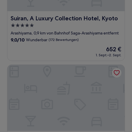
Suiran, A Luxury Collection Hotel, Kyoto
Suiran, A Luxury Collection Hotel, Kyoto
5.0-
Sterne-
Arashiyama, 0,9 km von Bahnhof Saga-Arashiyama entfernt
Unterkunft
9.0
9,0/10
Wunderbar
(172 Bewertungen)
von
Der
652 €
10,
Preis
Wunderbar,
1. Sept.–2. Sept.
beträgt
(172
652 €
Bewertungen)
Sun Members Kyoto Saga