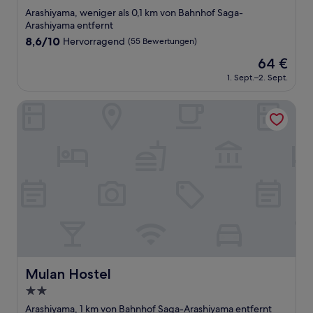
Sterne-
Arashiyama, weniger als 0,1 km von Bahnhof Saga-
Unterkunft
Arashiyama entfernt
8.6
8,6/10
Hervorragend
(55 Bewertungen)
von
Der
64 €
10,
Preis
Hervorragend,
1. Sept.–2. Sept.
beträgt
(55
64 €
Bewertungen)
Mulan Hostel
Mulan Hostel
Mulan Hostel
2.0-
Sterne-
Arashiyama, 1 km von Bahnhof Saga-Arashiyama entfernt