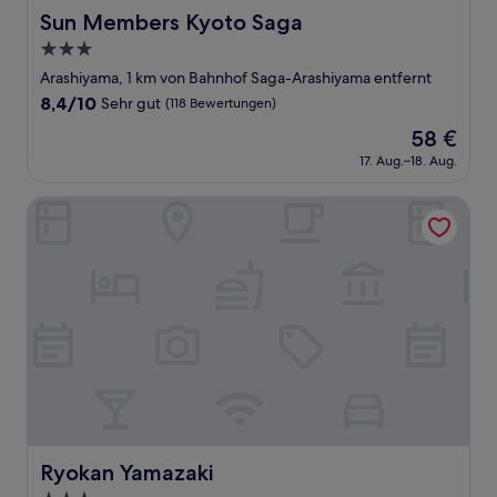
Sun Members Kyoto Saga
Sun Members Kyoto Saga
3.0-
Sterne-
Arashiyama, 1 km von Bahnhof Saga-Arashiyama entfernt
Unterkunft
8.4
8,4/10
Sehr gut
(118 Bewertungen)
von
Der
58 €
10,
Preis
Sehr
17. Aug.–18. Aug.
beträgt
gut,
58 €
(118
Ryokan Yamazaki
Bewertungen)
Ryokan Yamazaki
Ryokan Yamazaki