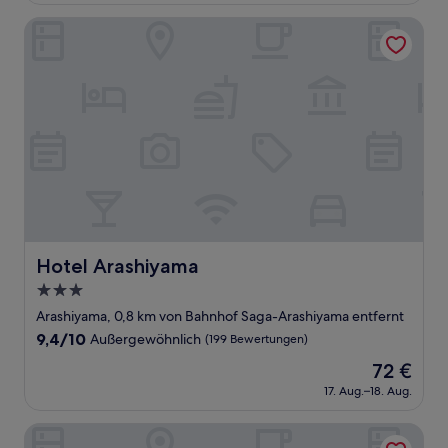
(14
83 €
Bewertungen)
Hotel Arashiyama
Hotel Arashiyama
Hotel Arashiyama
3.0-
Sterne-
Arashiyama, 0,8 km von Bahnhof Saga-Arashiyama entfernt
Unterkunft
9.4
9,4/10
Außergewöhnlich
(199 Bewertungen)
von
Der
72 €
10,
Preis
Außergewöhnlich,
17. Aug.–18. Aug.
beträgt
(199
72 €
Bewertungen)
The GrandWest Arashiyama