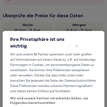
Überprüfe die Preise für diese Daten
Heute
Morgen
10. Aug. - 11. Aug.
11. Aug. - 12. Aug.
Dieses Wochenende
Nächstes Wochenende
Ihre Privatsphäre ist uns
14. Aug. - 16. Aug.
21. Aug. - 23. Aug.
wichtig
Empfohlene Unterkünfte
Preis (aufsteigend)
Ent
Wir und unsere
16
Partner speichern und/ oder greifen
auf Informationen auf einem Gerät zu, z.B. auf eindeutige
Deine Ausgangsbasis nahe U-
Kennungen in Cookies, um personenbezogene Daten zu
Bahn-Station Shahe
verarbeiten. Sie können Ihre Präferenzen akzeptieren
Universitätspark
oder verwalten. Klicken Sie dazu bitte unten oder
besuchen Sie jederzeit die Seite der Datenschutzrichtlinie.
Diese Präferenzen werden unseren Partnern signalisiert
Vision Plaza Shahe Intl. Cultural Center
und haben keinen Einfluss auf Surfdaten.
Wir und unsere Partner verarbeiten Daten, um
Folgendes bereitzustellen: