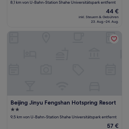
Sterne-
8,1 km von U-Bahn-Station Shahe Universitätspark entfernt
Unterkunft
Der
44 €
Preis
inkl. Steuern & Gebühren
beträgt
23. Aug.–24. Aug.
44 €
Beijing Jinyu Fengshan Hotspring Resort
Beijing Jinyu Fengshan Hotspring Resort
Beijing Jinyu Fengshan Hotspring Resort
2.0-
Sterne-
9,5 km von U-Bahn-Station Shahe Universitätspark entfernt
Unterkunft
Der
57 €