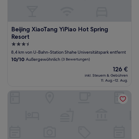
Beijing XiaoTang YiPiao Hot Spring Resort
Beijing XiaoTang YiPiao Hot Spring
Resort
3.5-
Sterne-
8,4 km von U-Bahn-Station Shahe Universitätspark entfernt
Unterkunft
10.0
10/10
Außergewöhnlich
(3 Bewertungen)
von
Der
126 €
10,
Preis
Außergewöhnlich,
inkl. Steuern & Gebühren
beträgt
11. Aug.–12. Aug.
(3
126 €
Bewertungen)
Wutong Hotel (Beijing Changping University of Petroleum