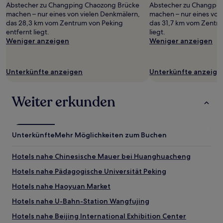
Preise
Abstecher zu Changping Chaozong Brücke
Abstecher zu Changping
und
machen – nur eines von vielen Denkmälern,
machen – nur eines von
Verfügbarkeiten
das 28,3 km vom Zentrum von Peking
das 31,7 km vom Zentru
können
entfernt liegt.
liegt.
sich
Weniger anzeigen
Weniger anzeigen
ändern.
Es
können
Unterkünfte anzeigen
Unterkünfte anzeige
zusätzliche
Bedingungen
gelten.
Weiter erkunden
Unterkünfte
Mehr Möglichkeiten zum Buchen
Hotels nahe Chinesische Mauer bei Huanghuacheng
Hotels nahe Pädagogische Universität Peking
Hotels nahe Haoyuan Market
Hotels nahe U-Bahn-Station Wangfujing
Hotels nahe Beijing International Exhibition Center