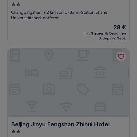
2.0-
Sterne-
Changpingzhan, 7,2 km von U-Bahn-Station Shahe
Unterkunft
Universitätspark entfernt
Der
28 €
Preis
inkl. Steuern & Gebühren
beträgt
8. Sept.–9. Sept.
28 €
Beijing Jinyu Fengshan Zhihui Hotel
Beijing Jinyu Fengshan Zhihui Hotel
Beijing Jinyu Fengshan Zhihui Hotel
2.0-