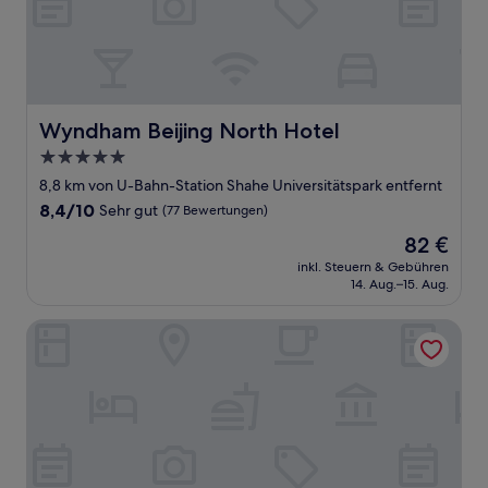
Wyndham Beijing North Hotel
Wyndham Beijing North Hotel
5.0-
Sterne-
8,8 km von U-Bahn-Station Shahe Universitätspark entfernt
Unterkunft
8.4
8,4/10
Sehr gut
(77 Bewertungen)
von
Der
82 €
10,
Preis
Sehr
inkl. Steuern & Gebühren
beträgt
14. Aug.–15. Aug.
gut,
82 €
(77
Bewertungen)
Beijing XiaoTang YiPiao Hot Spring Resort