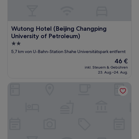
Wutong Hotel (Beijing Changping University of Petroleu
Wutong Hotel (Beijing Changping
University of Petroleum)
2.0-
Sterne-
5,7 km von U-Bahn-Station Shahe Universitätspark entfernt
Unterkunft
Der
46 €
Preis
inkl. Steuern & Gebühren
beträgt
23. Aug.–24. Aug.
46 €
Beijing XuanLi Hotel