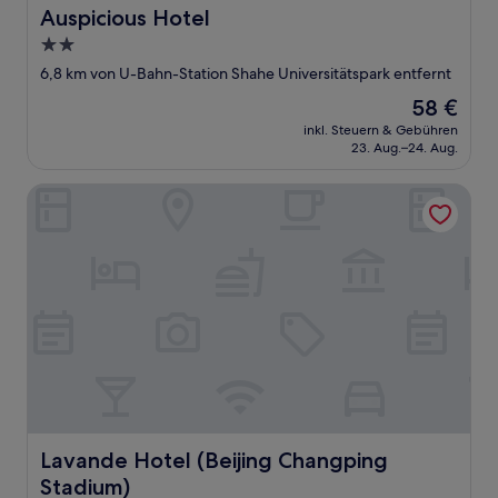
Auspicious Hotel
Auspicious Hotel
2.0-
Sterne-
6,8 km von U-Bahn-Station Shahe Universitätspark entfernt
Unterkunft
Der
58 €
Preis
inkl. Steuern & Gebühren
beträgt
23. Aug.–24. Aug.
58 €
Lavande Hotel (Beijing Changping Stadium)
Lavande Hotel (Beijing Changping Stadium)
Lavande Hotel (Beijing Changping
Stadium)