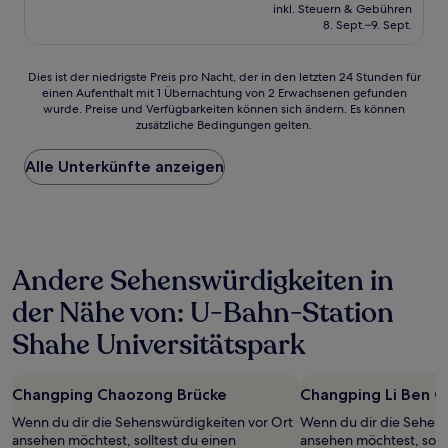
Preis
inkl. Steuern & Gebühren
beträgt
8. Sept.–9. Sept.
57 €
Dies
Dies ist der niedrigste Preis pro Nacht, der in den letzten 24 Stunden für
einen Aufenthalt mit 1 Übernachtung von 2 Erwachsenen gefunden
ist
wurde. Preise und Verfügbarkeiten können sich ändern. Es können
der
zusätzliche Bedingungen gelten.
niedrigste
Preis
Alle Unterkünfte anzeigen
pro
Nacht,
der
in
den
letzten
Andere Sehenswürdigkeiten in
24 Stunden
für
der Nähe von: U-Bahn-Station
einen
Aufenthalt
Shahe Universitätspark
mit
1 Übernachtung
von
Changping Chaozong Brücke
Changping Li Ben G
2 Erwachsenen
gefunden
Wenn du dir die Sehenswürdigkeiten vor Ort
Wenn du dir die Sehens
wurde.
ansehen möchtest, solltest du einen
ansehen möchtest, sollt