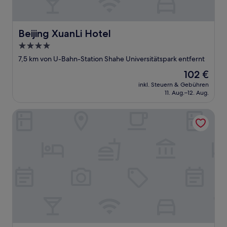
Beijing XuanLi Hotel
Beijing XuanLi Hotel
4.0-
Sterne-
7,5 km von U-Bahn-Station Shahe Universitätspark entfernt
Unterkunft
Der
102 €
Preis
inkl. Steuern & Gebühren
beträgt
11. Aug.–12. Aug.
102 €
Auspicious Hotel