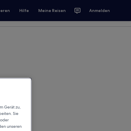
ieren
Hilfe
Meine Reisen
Anmelden
em Gerät zu,
eiten. Sie
 oder
rden unseren