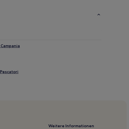
n Campania
 Pescatori
tral
igliano
pi Flegrei
Weitere Informationen