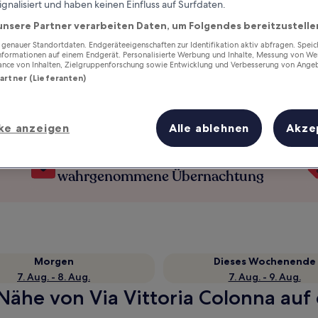
ignalisiert und haben keinen Einfluss auf Surfdaten.
unsere Partner verarbeiten Daten, um Folgendes bereitzustelle
enauer Standortdaten. Endgeräteeigenschaften zur Identifikation aktiv abfragen. Spei
Informationen auf einem Endgerät. Personalisierte Werbung und Inhalte, Messung von We
ance von Inhalten, Zielgruppenforschung sowie Entwicklung und Verbesserung von Ange
Partner (Lieferanten)
ke anzeigen
Alle ablehnen
Akze
Verdiene Prämien für jede
wahrgenommene Übernachtung
Morgen
Dieses Wochenende
7. Aug. - 8. Aug.
7. Aug. - 9. Aug.
 Nähe von Via Vittoria Colonna auf 