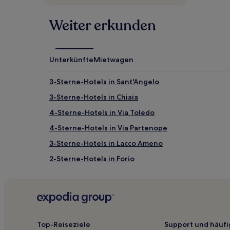
gefunden
wurde.
Weiter erkunden
Preise
und
Verfügbarkeiten
können
Unterkünfte
Mietwagen
sich
ändern.
Es
3-Sterne-Hotels in Sant'Angelo
können
3-Sterne-Hotels in Chiaia
zusätzliche
Bedingungen
4-Sterne-Hotels in Via Toledo
gelten.
4-Sterne-Hotels in Via Partenope
3-Sterne-Hotels in Lacco Ameno
2-Sterne-Hotels in Forio
4-Sterne-Hotels in Forio
4-Sterne-Hotels in Spiaggia di Cava Grado
Hotels nahe Archäologiepark Baiae
Metropolitanstadt Neapel: Hotels
Top-Reiseziele
Support und häufi