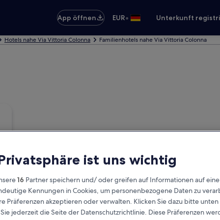
•
App öffnen
EUR
Unterkunft registr
Hotels nahe Via Vittoria Colonna
Familienhotels nahe Via Vittoria Colonna
 Privatsphäre ist uns wichtig
nsere
16
Partner speichern und/ oder greifen auf Informationen auf ein
eindeutige Kennungen in Cookies, um personenbezogene Daten zu verarb
e Präferenzen akzeptieren oder verwalten. Klicken Sie dazu bitte unten
ie jederzeit die Seite der Datenschutzrichtlinie. Diese Präferenzen we