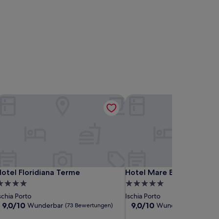
otel Floridiana Terme
Hotel Mare Blu
otel Floridiana Terme
Hotel Mare Blu
otel Floridiana Terme
Hotel Mare Blu
.0-
5.0-
terne-
Sterne-
schia Porto
Ischia Porto
nterkunft
Unterkunft
9.0
9.0
9,0/10
9,0/10
Wunderbar
Wunderbar
(73 Bewertungen)
(145 Bew
von
von