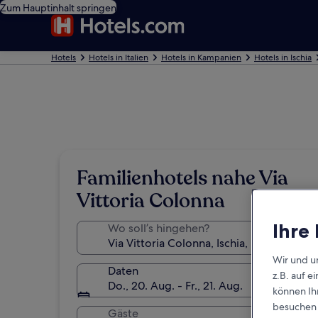
Zum Hauptinhalt springen
Hotels
Hotels in Italien
Hotels in Kampanien
Hotels in Ischia
Familienhotels nahe Via
Vittoria Colonna
Ihre
Wo soll’s hingehen?
Wir und u
Daten
z.B. auf 
Do., 20. Aug. - Fr., 21. Aug.
können Ihr
besuchen S
Gäste