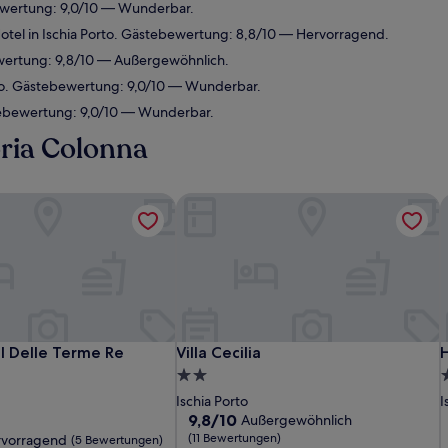
bewertung: 9,0/10 — Wunderbar.
tel in Ischia Porto. Gästebewertung: 8,8/10 — Hervorragend.
ewertung: 9,8/10 — Außergewöhnlich.
rto. Gästebewertung: 9,0/10 — Wunderbar.
stebewertung: 9,0/10 — Wunderbar.
oria Colonna
 Delle Terme Re Ferdinando
Villa Cecilia
H
 Delle Terme Re Ferdinando
Villa Cecilia
H
l Delle Terme Re
Villa Cecilia
H
2.0-
4
Sterne-
S
Ischia Porto
I
Unterkunft
U
9.8
9,8/10
Außergewöhnlich
von
(11 Bewertungen)
rvorragend
(5 Bewertungen)