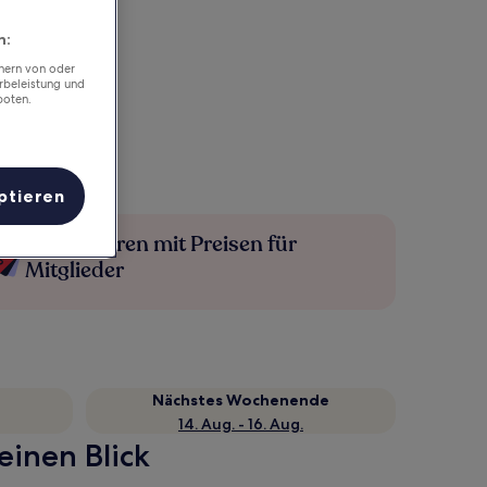
n:
chern von oder
rbeleistung und
boten.
ptieren
Mehr sparen mit Preisen für
Mitglieder
Nächstes Wochenende
14. Aug. - 16. Aug.
einen Blick