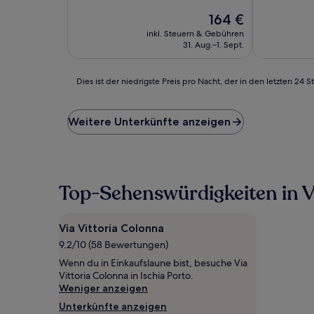
10,
von
Wunderbar,
Der
164 €
10,
(288
Preis
Hervorrage
inkl. Steuern & Gebühren
Bewertungen)
beträgt
(5
31. Aug.–1. Sept.
164 €
Bewertunge
Dies
Dies ist der niedrigste Preis pro Nacht, der in den letzten 
ist
der
niedrigste
Weitere Unterkünfte anzeigen
Preis
pro
Nacht,
der
in
Top-Sehenswürdigkeiten in V
den
letzten
24 Stunden
Via Vittoria Colonna
für
9.2/10 (58 Bewertungen)
einen
Aufenthalt
Wenn du in Einkaufslaune bist, besuche Via
mit
Vittoria Colonna in Ischia Porto.
1 Übernachtung
Weniger anzeigen
von
Unterkünfte anzeigen
2 Erwachsenen