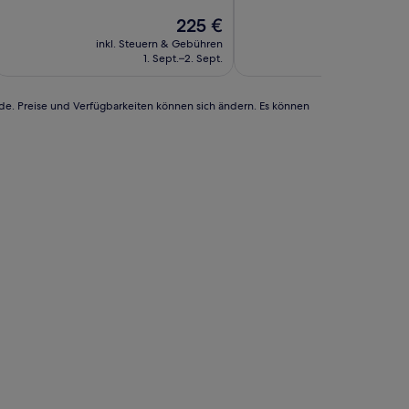
10,
10,
Wunderbar,
Der
Wunderbar,
225 €
(73
Preis
(145
inkl. Steuern & Gebühren
inkl. Steuern
Bewertungen)
beträgt
Bewertungen)
1. Sept.–2. Sept.
6. Se
225 €
rde. Preise und Verfügbarkeiten können sich ändern. Es können