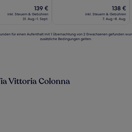
10,
Der
Außergewöhnlich,
Der
139 €
138 €
Preis
(11
Preis
nd,
inkl. Steuern & Gebühren
inkl. Steuern & Gebühren
beträgt
Bewertungen)
beträgt
31. Aug.–1. Sept.
7. Aug.–8. Aug.
139 €
138 €
n)
24 Stunden für einen Aufenthalt mit 1 Übernachtung von 2 Erwachsenen gefunden wu
zusätzliche Bedingungen gelten.
ia Vittoria Colonna