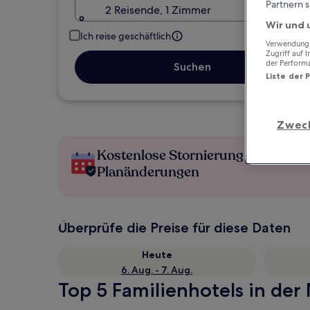
Partnern s
2 Reisende, 1 Zimmer
Wir und 
Ich reise geschäftlich
Verwendung g
Zugriff auf 
der Perform
Suchen
Liste der 
Zwec
Kostenlose Stornierung bei
Planänderungen
Überprüfe die Preise für diese Daten
Heute
6. Aug. - 7. Aug.
Top 5 Familienhotels in der