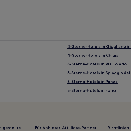
4-Sterne-Hotels in Giugliano i
4-Sterne-Hotels in Chiaia
3-Sterne-Hotels in Via Toledo
5-Sterne-Hotels in Spiaggia dei
3-Sterne-Hotels in Panza
3-Sterne-Hotels in Forio
4-Sterne-Hotels in Pozzuoli
Hotels nahe Station Quarto Cen
Hotels nahe Palazzo Zevallos St
Hotels nahe Bahnhof Napoli Cam
g gestellte
Für Anbieter, Affliliate-Partner
Richtlinien