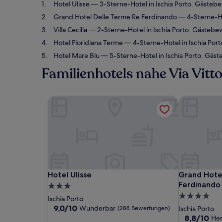
Hotel Ulisse
— 3-Sterne-Hotel in Ischia Porto. Gäste
Grand Hotel Delle Terme Re Ferdinando
— 4-Sterne-Ho
Villa Cecilia
— 2-Sterne-Hotel in Ischia Porto. Gästeb
Hotel Floridiana Terme
— 4-Sterne-Hotel in Ischia Po
Hotel Mare Blu
— 5-Sterne-Hotel in Ischia Porto. Gä
Familienhotels nahe Via Vitt
Hotel Ulisse
Grand Hotel
Hotel Ulisse
Grand Hotel
Hotel Ulisse
Grand Hote
Ferdinando
3.0-
4.0-
Sterne-
Ischia Porto
Sterne-
Unterkunft
9.0
9,0/10
Wunderbar
(288 Bewertungen)
Ischia Porto
von
Unterkunft
8.8
8,8/10
He