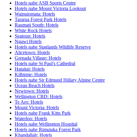
Hotels nahe ASB Sports Centre
Hotels nahe Mount Victoria Lookout
Wainuiomata: Hotels
Tararua Forest Park Hotels
Raumati South: Hotels
White Rock Hotels
Seatoun: Hotels
Ngawi Hotels
Hotels nahe Staglands Wildlife Reserve
Alicetown: Hotels
Grenada Village: Hotels
Hotels nahe St Paul's Cathedral
Hataitai: Hotels
Kilbirnie: Hotels
Hotels nahe Sir Edmund Hillary Alpine Centre
Ocean Beach Hotels
Newtown: Hotels
Wellington CBD: Hotels
Te Aro: Hotels
Mount Victoria: Hotels
Hotels nahe Frank Kitts Park
Waterloo: Hotels
Hotels nahe Wellington Hospital
Hotels nahe Rimutaka Forest Park
Khandallah: Hotels