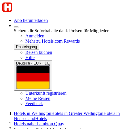
App herunterladen
Sichere dir Sofortrabatte dank Preisen für Mitglieder
Anmelden
Mehr zu Hotels.com Rewards
Posteingang
Reisen buchen
Hilfe
Deutsch · EUR · DE
Unterkunft registrieren
Meine Reisen
Feedback
Hotels in Wellington
Hotels in Greater Wellington
Hotels in
Neuseeland
Hotels
Hotels nahe Lambton Quay