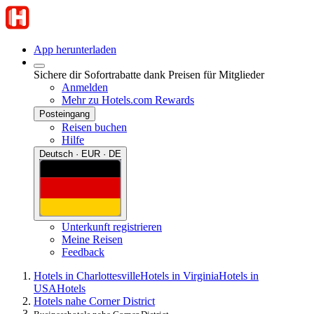
App herunterladen
Sichere dir Sofortrabatte dank Preisen für Mitglieder
Anmelden
Mehr zu Hotels.com Rewards
Posteingang
Reisen buchen
Hilfe
Deutsch · EUR · DE
Unterkunft registrieren
Meine Reisen
Feedback
Hotels in Charlottesville
Hotels in Virginia
Hotels in
USA
Hotels
Hotels nahe Corner District