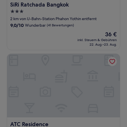
SiRi Ratchada Bangkok
SiRi Ratchada Bangkok
3.0-
Sterne-
2 km von U-Bahn-Station Phahon Yothin entfernt
Unterkunft
9.0
9,0/10
Wunderbar
(41 Bewertungen)
von
Der
36 €
10,
Preis
Wunderbar,
inkl. Steuern & Gebühren
beträgt
22. Aug.–23. Aug.
(41
36 €
Bewertungen)
ATC Residence
ATC Residence
ATC Residence