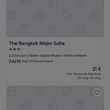
The Bangkok Major Suite
The Bangkok Major Suite
3.0-
Sterne-
2,3 km von U-Bahn-Station Phahon Yothin entfernt
Unterkunft
7.6
7,6/10
Gut
(35 Bewertungen)
von
Der
21 €
10,
Preis
Gut,
inkl. Steuern & Gebühren
beträgt
22. Aug.–23. Aug.
(35
21 €
Bewertungen)
Gold Orchid Bangkok