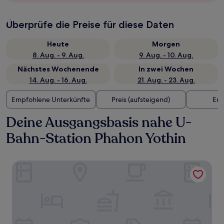
Überprüfe die Preise für diese Daten
Heute
Morgen
8. Aug. - 9. Aug.
9. Aug. - 10. Aug.
Nächstes Wochenende
In zwei Wochen
14. Aug. - 16. Aug.
21. Aug. - 23. Aug.
Empfohlene Unterkünfte
Preis (aufsteigend)
Ent
Deine Ausgangsbasis nahe U-
Bahn-Station Phahon Yothin
Centara Grand at Central Plaza Ladprao Bangkok