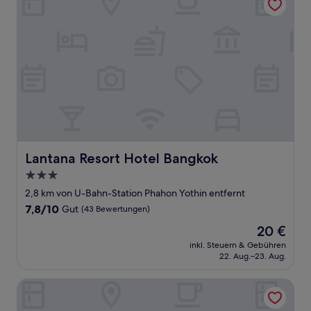
Lantana Resort Hotel Bangkok
Lantana Resort Hotel Bangkok
3.0-
Sterne-
2,8 km von U-Bahn-Station Phahon Yothin entfernt
Unterkunft
7.8
7,8/10
Gut
(43 Bewertungen)
von
Der
20 €
10,
Preis
Gut,
inkl. Steuern & Gebühren
beträgt
22. Aug.–23. Aug.
(43
20 €
Bewertungen)
Mybed Ratchada-Ladprao