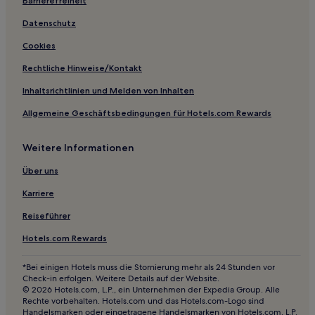
Lgbtqia-Freundliche in Khlong Tan
Barrierefreiheit
Hotels nahe Station Phahonyothin 24
Datenschutz
Tao Pun: Hotels
Cookies
Hotels nahe Bang Phlat Station
Rechtliche Hinweise/Kontakt
Hotels nahe Nachtmarkt One Ratchada
Inhaltsrichtlinien und Melden von Inhalten
Hotels nahe Kindermuseum
Allgemeine Geschäftsbedingungen für Hotels.com Rewards
Hotels nahe Einkaufs- & Freizeitzentrum The Esplanade
Weitere Informationen
Hotels nahe King Power Downtown Complex
Hotels nahe Thai Airways Market
Über uns
Hotels nahe U-Bahn-Station Huai Khwang
Karriere
Chan Kasem: Hotels
Reiseführer
Hotels nahe Bang Pho Station
Hotels.com Rewards
Hotels nahe U-Bahn-Station Ratchadaphisek
*Bei einigen Hotels muss die Stornierung mehr als 24 Stunden vor
Sanam Pao: Hotels
Check-in erfolgen. Weitere Details auf der Website.
© 2026 Hotels.com, L.P., ein Unternehmen der Expedia Group. Alle
Hotels nahe S-Bahn-Station Victory Monument
Rechte vorbehalten. Hotels.com und das Hotels.com-Logo sind
Handelsmarken oder eingetragene Handelsmarken von Hotels.com, L.P.