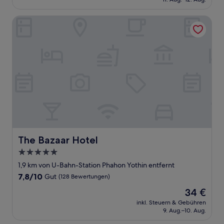
gut,
16 €
(38
Bewertungen)
The Bazaar Hotel
The Bazaar Hotel
The Bazaar Hotel
5.0-
Sterne-
1,9 km von U-Bahn-Station Phahon Yothin entfernt
Unterkunft
7.8
7,8/10
Gut
(128 Bewertungen)
von
Der
34 €
10,
Preis
Gut,
inkl. Steuern & Gebühren
beträgt
9. Aug.–10. Aug.
(128
34 €
Bewertungen)