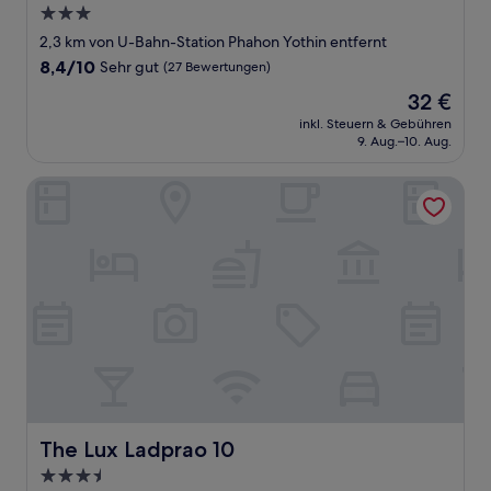
3.0-
Sterne-
2,3 km von U-Bahn-Station Phahon Yothin entfernt
Unterkunft
8.4
8,4/10
Sehr gut
(27 Bewertungen)
von
Der
32 €
10,
Preis
Sehr
inkl. Steuern & Gebühren
beträgt
9. Aug.–10. Aug.
gut,
32 €
(27
Bewertungen)
The Lux Ladprao 10
The Lux Ladprao 10
The Lux Ladprao 10
3.5-