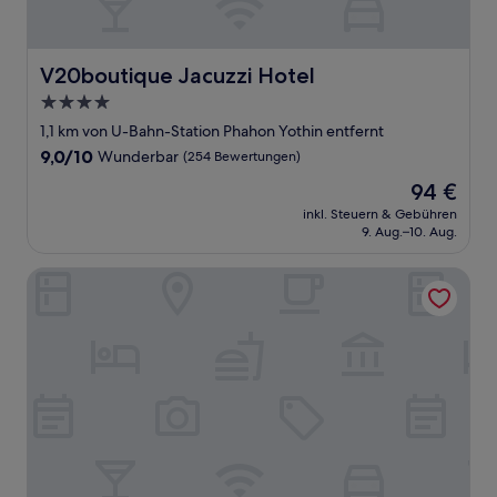
V20boutique Jacuzzi Hotel
V20boutique Jacuzzi Hotel
4.0-
Sterne-
1,1 km von U-Bahn-Station Phahon Yothin entfernt
Unterkunft
9.0
9,0/10
Wunderbar
(254 Bewertungen)
von
Der
94 €
10,
Preis
Wunderbar,
inkl. Steuern & Gebühren
beträgt
9. Aug.–10. Aug.
(254
94 €
Bewertungen)
Baan Tanwa - MRT Ratchadapisek