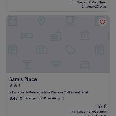
Preis
Sehr
inkl. Steuern & Gebühren
beträgt
24. Aug.–25. Aug.
gut,
31 €
(11
Bewertungen)
Sam's Place
Sam's Place
Sam's Place
2.5-
Sterne-
2 km von U-Bahn-Station Phahon Yothin entfernt
Unterkunft
8.4
8,4/10
Sehr gut
(38 Bewertungen)
von
Der
16 €
10,
Preis
Sehr
inkl. Steuern & Gebühren
beträgt
11. Aug.–12. Aug.