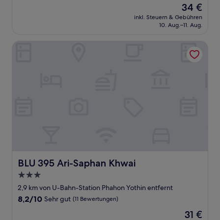
Der
34 €
10,
Preis
Sehr
inkl. Steuern & Gebühren
beträgt
10. Aug.–11. Aug.
gut,
34 €
(205
Bewertungen)
BLU 395 Ari-Saphan Khwai
BLU 395 Ari-Saphan Khwai
BLU 395 Ari-Saphan Khwai
3.0-
Sterne-
2,9 km von U-Bahn-Station Phahon Yothin entfernt
Unterkunft
8.2
8,2/10
Sehr gut
(11 Bewertungen)
von
Der
31 €
10,