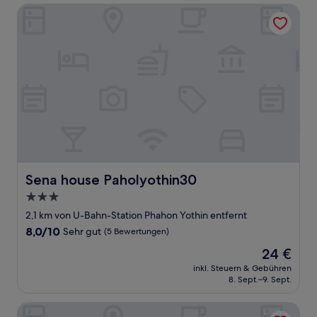
Sena house Paholyothin30
Sena house Paholyothin30
Sena house Paholyothin30
3.0-
Sterne-
2,1 km von U-Bahn-Station Phahon Yothin entfernt
Unterkunft
8.0
8,0/10
Sehr gut
(5 Bewertungen)
von
Der
24 €
10,
Preis
Sehr
inkl. Steuern & Gebühren
beträgt
8. Sept.–9. Sept.
gut,
24 €
(5
Bewertungen)
Lantana Resort Hotel Bangkok