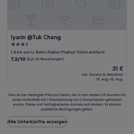
Iyarin @Tuk Chang
Iyarin @Tuk Chang
3.5-
Sterne-
1,4 km von U-Bahn-Station Phahon Yothin entfernt
Unterkunft
7.2
7,2/10
Gut
(16 Bewertungen)
von
Der
31 €
10,
Preis
Gut,
inkl. Steuern & Gebühren
beträgt
15. Aug.–16. Aug.
(16
31 €
Bewertungen)
Dies
Dies ist der niedrigste Preis pro Nacht, der in den letzten 24 Stunden für
einen Aufenthalt mit 1 Übernachtung von 2 Erwachsenen gefunden
ist
wurde. Preise und Verfügbarkeiten können sich ändern. Es können
der
zusätzliche Bedingungen gelten.
niedrigste
Preis
Alle Unterkünfte anzeigen
pro
Nacht,
der