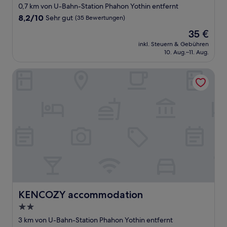
Sterne-
0,7 km von U-Bahn-Station Phahon Yothin entfernt
Unterkunft
8.2
8,2/10
Sehr gut
(35 Bewertungen)
von
Der
35 €
10,
Preis
Sehr
inkl. Steuern & Gebühren
beträgt
10. Aug.–11. Aug.
gut,
35 €
(35
Bewertungen)
KENCOZY accommodation
KENCOZY accommodation
KENCOZY accommodation
2.0-
Sterne-
3 km von U-Bahn-Station Phahon Yothin entfernt