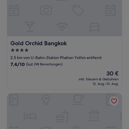
Gold Orchid Bangkok
Gold Orchid Bangkok
4.0-
Sterne-
2,5 km von U-Bahn-Station Phahon Yothin entfernt
Unterkunft
7.4
7,4/10
Gut
(98 Bewertungen)
von
Der
30 €
10,
Preis
Gut,
inkl. Steuern & Gebühren
beträgt
12. Aug.–13. Aug.
(98
30 €
Bewertungen)
Iyarin @Tuk Chang