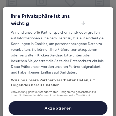
Ihre Privatsphäre ist uns
wichtig
Rent V38
Rent V38
Wir und unsere
16
Partner speichern und/ oder greifen
3.0-
auf Informationen auf einem Gerät zu, z.B. auf eindeutige
Sterne-
Kennungen in Cookies, um personenbezogene Daten zu
2,1 km von U-Bahn-Station Phahon Yothin entfernt
Unterkunft
9.8
verarbeiten. Sie können Ihre Präferenzen akzeptieren
9,8/10
Außergewöhnlich
(35 Bewertungen)
von
oder verwalten. Klicken Sie dazu bitte unten oder
Der
58 €
10,
besuchen Sie jederzeit die Seite der Datenschutzrichtlinie.
Preis
Außergewöhnlich,
inkl. Steuern & Gebühren
beträgt
Diese Präferenzen werden unseren Partnern signalisiert
28. Aug.–29. Aug.
(35
58 €
und haben keinen Einfluss auf Surfdaten.
Bewertungen)
Benjarong Hotel Bangkok
Wir und unsere Partner verarbeiten Daten, um
Folgendes bereitzustellen:
Verwendung genauer Standortdaten. Endgeräteeigenschaften zur
Identifikation aktiv abfragen. Speichern von oder Zugriff auf
Informationen auf einem Endgerät. Personalisierte Werbung und
Inhalte, Messung von Werbeleistung und der Performance von Inhalten,
Zielgruppenforschung sowie Entwicklung und Verbesserung von
Akzeptieren
Angeboten.
Liste der Partner (Lieferanten)