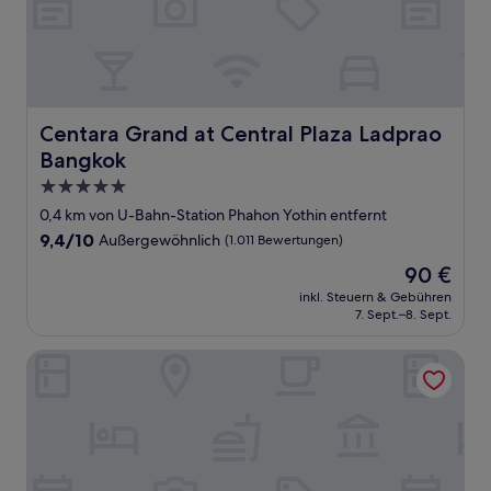
Centara Grand at Central Plaza Ladprao Bangkok
Centara Grand at Central Plaza Ladprao
Bangkok
5.0-
Sterne-
0,4 km von U-Bahn-Station Phahon Yothin entfernt
Unterkunft
9.4
9,4/10
Außergewöhnlich
(1.011 Bewertungen)
von
Der
90 €
10,
Preis
Außergewöhnlich,
inkl. Steuern & Gebühren
beträgt
7. Sept.–8. Sept.
(1.011
90 €
Bewertungen)
Rent V38