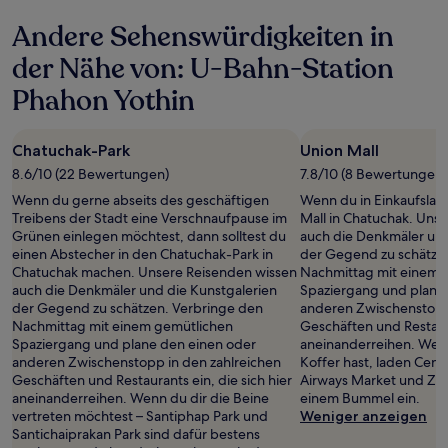
Andere Sehenswürdigkeiten in
der Nähe von: U-Bahn-Station
Phahon Yothin
Chatuchak-Park
Union Mall
8.6/10 (22 Bewertungen)
7.8/10 (8 Bewertungen)
Wenn du gerne abseits des geschäftigen
Wenn du in Einkaufslau
Treibens der Stadt eine Verschnaufpause im
Mall in Chatuchak. Uns
Grünen einlegen möchtest, dann solltest du
auch die Denkmäler und
einen Abstecher in den Chatuchak-Park in
der Gegend zu schätze
Chatuchak machen. Unsere Reisenden wissen
Nachmittag mit einem 
auch die Denkmäler und die Kunstgalerien
Spaziergang und plane
der Gegend zu schätzen. Verbringe den
anderen Zwischenstopp 
Nachmittag mit einem gemütlichen
Geschäften und Restaura
Spaziergang und plane den einen oder
aneinanderreihen. Wenn
anderen Zwischenstopp in den zahlreichen
Koffer hast, laden Centr
Geschäften und Restaurants ein, die sich hier
Airways Market und Zu
aneinanderreihen. Wenn du dir die Beine
einem Bummel ein.
vertreten möchtest – Santiphap Park und
Weniger anzeigen
Santichaiprakan Park sind dafür bestens