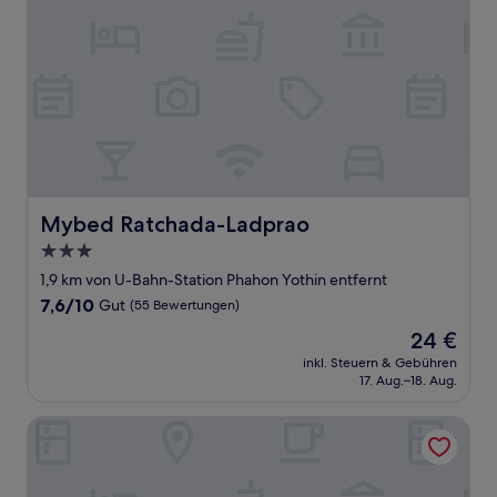
Mybed Ratchada-Ladprao
Mybed Ratchada-Ladprao
3.0-
Sterne-
1,9 km von U-Bahn-Station Phahon Yothin entfernt
Unterkunft
7.6
7,6/10
Gut
(55 Bewertungen)
von
Der
24 €
10,
Preis
Gut,
inkl. Steuern & Gebühren
beträgt
17. Aug.–18. Aug.
(55
24 €
Bewertungen)
The Bangkok Major Suite