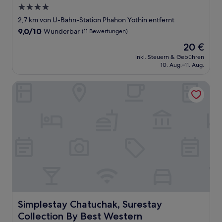
4.0-
Sterne-
2,7 km von U-Bahn-Station Phahon Yothin entfernt
Unterkunft
9.0
9,0/10
Wunderbar
(11 Bewertungen)
von
Der
20 €
10,
Preis
Wunderbar,
inkl. Steuern & Gebühren
beträgt
10. Aug.–11. Aug.
(11
20 €
Bewertungen)
Simplestay Chatuchak, Surestay Collection By Best Wester
Simplestay Chatuchak, Surestay Collection By Best West
Simplestay Chatuchak, Surestay
Collection By Best Western