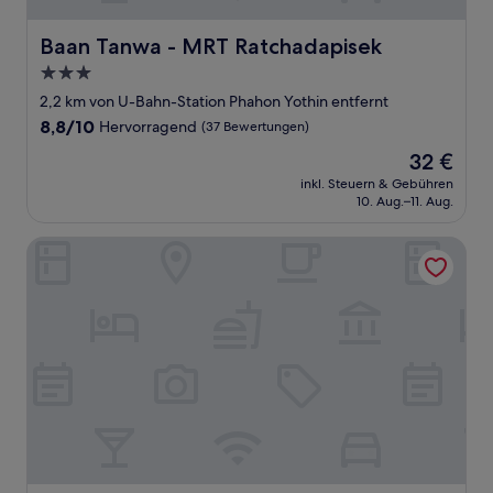
Baan Tanwa - MRT Ratchadapisek
Baan Tanwa - MRT Ratchadapisek
3.0-
Sterne-
2,2 km von U-Bahn-Station Phahon Yothin entfernt
Unterkunft
8.8
8,8/10
Hervorragend
(37 Bewertungen)
von
Der
32 €
10,
Preis
Hervorragend,
inkl. Steuern & Gebühren
beträgt
10. Aug.–11. Aug.
(37
32 €
Bewertungen)
SiRi Ratchada Bangkok