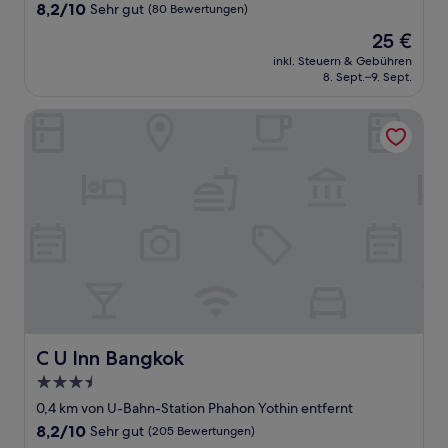
Unterkunft
8.2
8,2/10
Sehr gut
(80 Bewertungen)
von
Der
25 €
10,
Preis
Sehr
inkl. Steuern & Gebühren
beträgt
8. Sept.–9. Sept.
gut,
25 €
(80
Bewertungen)
C U Inn Bangkok
C U Inn Bangkok
C U Inn Bangkok
3.5-
Sterne-
0,4 km von U-Bahn-Station Phahon Yothin entfernt
Unterkunft
8.2
8,2/10
Sehr gut
(205 Bewertungen)
von