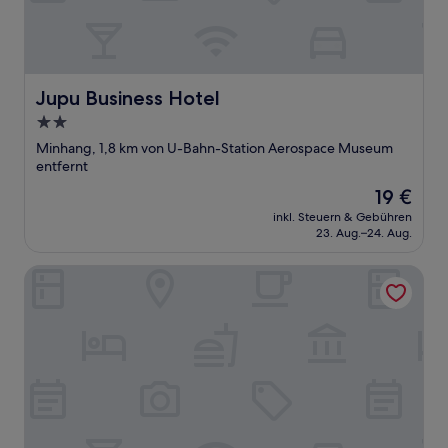
Jupu Business Hotel
Jupu Business Hotel
2.0-
Sterne-
Minhang, 1,8 km von U-Bahn-Station Aerospace Museum
Unterkunft
entfernt
Der
19 €
Preis
inkl. Steuern & Gebühren
beträgt
23. Aug.–24. Aug.
19 €
Jiangwen Hotel