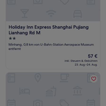
Holiday Inn Express Shanghai Pujiang Lianhang Rd M
Holiday Inn Express Shanghai Pujiang
Lianhang Rd M
2.0-
Sterne-
Minhang, 0,8 km von U-Bahn-Station Aerospace Museum
Unterkunft
entfernt
Der
57 €
Preis
inkl. Steuern & Gebühren
beträgt
23. Aug.–24. Aug.
57 €
GreenTree Inn (Shanghai Jiangyue Road Metro Station)