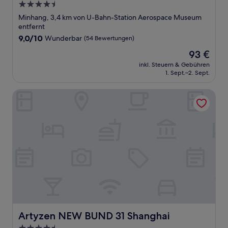
4.5-
Sterne-
Minhang, 3,4 km von U-Bahn-Station Aerospace Museum
Unterkunft
entfernt
9.0
9,0/10
Wunderbar
(54 Bewertungen)
von
Der
93 €
10,
Preis
Wunderbar,
inkl. Steuern & Gebühren
beträgt
1. Sept.–2. Sept.
(54
93 €
Bewertungen)
Artyzen NEW BUND 31 Shanghai
Artyzen NEW BUND 31 Shanghai
Artyzen NEW BUND 31 Shanghai