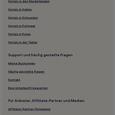
Hotels in den Niederlanden
Business in Stadtbezirk Jiading
Hotels mit Pool nahe Zhangjiang Hi-Tech Park in Shanghai
Hotels in Italien
Familien nahe Zhangjiang Hi-Tech Park in Shanghai
Hotels in Schweden
Hotels mit Wellnessbereich nahe Zhangjiang Hi-Tech Park
Hotels in Portugal
in Shanghai
Hotels in Polen
Familien nahe Fengjing Ancient Town
Hotels in der Türkei
Hotels mit inbegriffenem Frühstück in Shanghai
Familien in Shanghai
Support und häufig gestellte Fragen
Haustierfreundliche in Shanghai
Meine Buchungen
Lgbtqia-Freundliche in Shanghai
Häufig gestellte Fragen
Hotels mit Shoppingmöglichkeit in Changning
Kontakt
Günstige in Stadtbezirk Fengxian
Eine Unterkunft bewerten
Luxus nahe West Nanjing Road
Hotels mit Pool nahe West Nanjing Road
Für Anbieter, Affliliate-Partner und Medien
Hotels mit Parkplatz nahe West Nanjing Road
Affiliate-Partner-Programm
Luxus in Stadtbezirk Songjiang