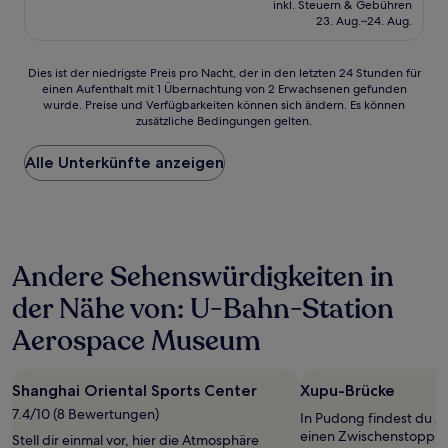
inkl. Steuern & Gebühren
beträgt
23. Aug.–24. Aug.
14 €
Dies
Dies ist der niedrigste Preis pro Nacht, der in den letzten 24 Stunden für
einen Aufenthalt mit 1 Übernachtung von 2 Erwachsenen gefunden
ist
wurde. Preise und Verfügbarkeiten können sich ändern. Es können
der
zusätzliche Bedingungen gelten.
niedrigste
Preis
Alle Unterkünfte anzeigen
pro
Nacht,
der
in
den
letzten
Andere Sehenswürdigkeiten in
24 Stunden
für
der Nähe von: U-Bahn-Station
einen
Aufenthalt
Aerospace Museum
mit
1 Übernachtung
von
Shanghai Oriental Sports Center
Xupu-Brücke
2 Erwachsenen
7.4/10 (8 Bewertungen)
gefunden
In Pudong findest du Xu
wurde.
einen Zwischenstopp w
Stell dir einmal vor, hier die Atmosphäre