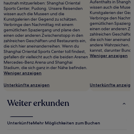
Preise
Aufenthalts in Shangha
hautnah mitzuerleben: Shanghai Oriental
und
wissen auch die Musee
Sports Center, Pudong. Unsere Reisenden
Verfügbarkeiten
Kunstgalerien der Gege
wissen auch die Museen und die
können
Verbringe den Nachmit
Kunstgalerien der Gegend zu schätzen.
sich
gemütlichen Spazierga
Verbringe den Nachmittag mit einem
ändern.
einen oder anderen Zw
gemütlichen Spaziergang und plane den
Es
zahlreichen Geschäften
einen oder anderen Zwischenstopp in den
können
die sich hier aneinande
zahlreichen Geschäften und Restaurants ein,
zusätzliche
andere Wahrzeichen, di
die sich hier aneinanderreihen. Wenn du
Bedingungen
kannst, darunter Bund.
Shanghai Oriental Sports Center toll findest,
gelten.
Weniger anzeigen
gefallen dir vielleicht auch die beiden Arenen
Mercedes-Benz Arena und Shanghai
Stadium, die sich ganz in der Nähe befinden.
Weniger anzeigen
Unterkünfte anzeigen
Unterkünfte anzeige
Weiter erkunden
Unterkünfte
Mehr Möglichkeiten zum Buchen