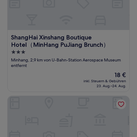
ShangHai Xinshang Boutique Hotel（MinHang PuJiang 
ShangHai Xinshang Boutique
Hotel（MinHang PuJiang Brunch）
3.0-
Sterne-
Minhang, 2,9 km von U-Bahn-Station Aerospace Museum
Unterkunft
entfernt
Der
18 €
Preis
inkl. Steuern & Gebühren
beträgt
23. Aug.–24. Aug.
18 €
Holiday Inn Express Shanghai Pujiang Lianhang Rd M