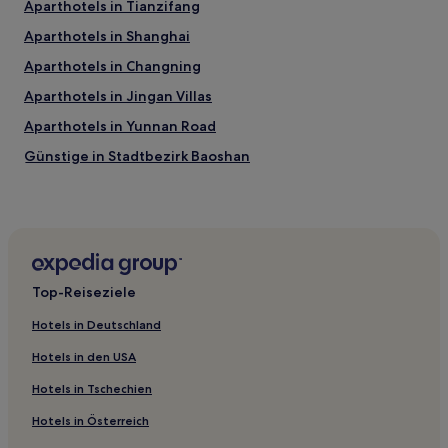
Aparthotels in Tianzifang
Aparthotels in Shanghai
Aparthotels in Changning
Aparthotels in Jingan Villas
Aparthotels in Yunnan Road
Günstige in Stadtbezirk Baoshan
Business in Stadtbezirk Baoshan
Luxus nahe Tianzifang
Günstige nahe Tianzifang
Haustierfreundliche nahe Tianzifang
Top-Reiseziele
Günstige in Jinshan
Hotels in Deutschland
Business in Jinshan
Hotels in den USA
Günstige in Zhujiajiao
Hotels in Tschechien
Hotels mit Fitnessbereich in Jujiaqiao
Hotels in Österreich
Familien in Stadtbezirk Jiading