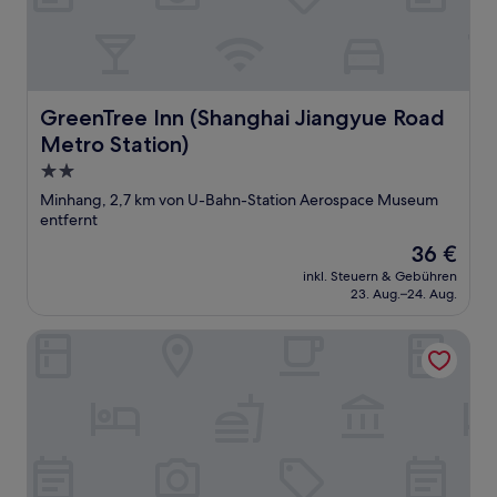
GreenTree Inn (Shanghai Jiangyue Road Metro Station)
GreenTree Inn (Shanghai Jiangyue Road
Metro Station)
2.0-
Sterne-
Minhang, 2,7 km von U-Bahn-Station Aerospace Museum
Unterkunft
entfernt
Der
36 €
Preis
inkl. Steuern & Gebühren
beträgt
23. Aug.–24. Aug.
36 €
Jupu Business Hotel