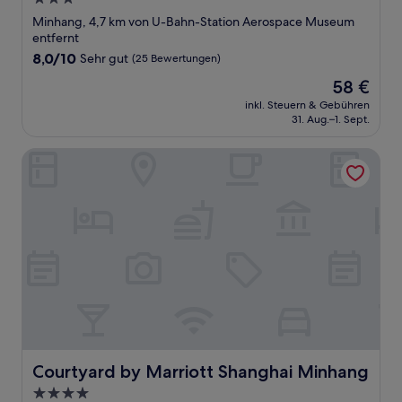
Sterne-
Minhang, 4,7 km von U-Bahn-Station Aerospace Museum
Unterkunft
entfernt
8.0
8,0/10
Sehr gut
(25 Bewertungen)
von
Der
58 €
10,
Preis
Sehr
inkl. Steuern & Gebühren
beträgt
31. Aug.–1. Sept.
gut,
58 €
(25
Bewertungen)
Courtyard by Marriott Shanghai Minhang
Courtyard by Marriott Shanghai Minhang
Courtyard by Marriott Shanghai Minhang
4.0-