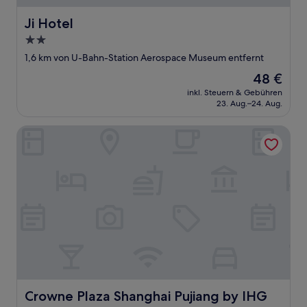
Ji Hotel
Ji Hotel
2.0-
Sterne-
1,6 km von U-Bahn-Station Aerospace Museum entfernt
Unterkunft
Der
48 €
Preis
inkl. Steuern & Gebühren
beträgt
23. Aug.–24. Aug.
48 €
Crowne Plaza Shanghai Pujiang by IHG
Crowne Plaza Shanghai Pujiang by IHG
Crowne Plaza Shanghai Pujiang by IHG