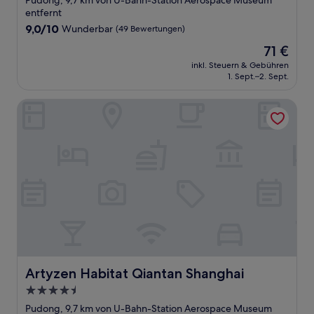
Pudong, 9,7 km von U-Bahn-Station Aerospace Museum
Unterkunft
entfernt
9.0
9,0/10
Wunderbar
(49 Bewertungen)
von
Der
71 €
10,
Preis
Wunderbar,
inkl. Steuern & Gebühren
beträgt
1. Sept.–2. Sept.
(49
71 €
Bewertungen)
Artyzen Habitat Qiantan Shanghai
Artyzen Habitat Qiantan Shanghai
Artyzen Habitat Qiantan Shanghai
4.5-
Sterne-
Pudong, 9,7 km von U-Bahn-Station Aerospace Museum