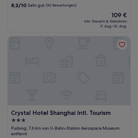
8.2
8,2/10
Sehr gut
(30 Bewertungen)
von
Der
109 €
10,
Preis
Sehr
inkl. Steuern & Gebühren
beträgt
11. Aug.–12. Aug.
gut,
109 €
(30
Bewertungen)
Crystal Hotel Shanghai Intl. Tourism
Crystal Hotel Shanghai Intl. Tourism
Crystal Hotel Shanghai Intl. Tourism
3.0-
Sterne-
Pudong, 7,6 km von U-Bahn-Station Aerospace Museum
Unterkunft
entfernt