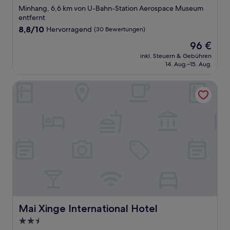
Sterne-
Minhang, 6,6 km von U-Bahn-Station Aerospace Museum
Unterkunft
entfernt
8.8
8,8/10
Hervorragend
(30 Bewertungen)
von
Der
96 €
10,
Preis
Hervorragend,
inkl. Steuern & Gebühren
beträgt
14. Aug.–15. Aug.
(30
96 €
Bewertungen)
Mai Xinge International Hotel
Mai Xinge International Hotel
Mai Xinge International Hotel
2.5-