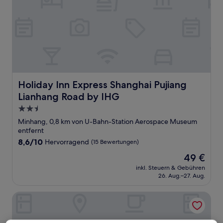
Holiday Inn Express Shanghai Pujiang Lianhang Road by 
Holiday Inn Express Shanghai Pujiang
Lianhang Road by IHG
2.5-
Sterne-
Minhang, 0,8 km von U-Bahn-Station Aerospace Museum
Unterkunft
entfernt
8.6
8,6/10
Hervorragend
(15 Bewertungen)
von
Der
49 €
10,
Preis
Hervorragend,
inkl. Steuern & Gebühren
beträgt
26. Aug.–27. Aug.
(15
49 €
Bewertungen)
IntercityHotel Shanghai Pujiang Center