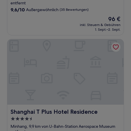
Unterkunft
entfernt
9.6
9,6/10
Außergewöhnlich
(35 Bewertungen)
von
Der
96 €
10,
Preis
Außergewöhnlich,
inkl. Steuern & Gebühren
beträgt
1. Sept.–2. Sept.
(35
96 €
Bewertungen)
Shanghai T Plus Hotel Residence
Shanghai T Plus Hotel Residence
Shanghai T Plus Hotel Residence
4.5-
Sterne-
Minhang, 9,9 km von U-Bahn-Station Aerospace Museum