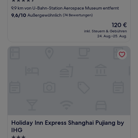
4.5-
Sterne-
9,9 km von U-Bahn-Station Aerospace Museum entfernt
Unterkunft
9.6
9,6/10
Außergewöhnlich
(74 Bewertungen)
von
Der
120 €
10,
Preis
Außergewöhnlich,
inkl. Steuern & Gebühren
beträgt
24. Aug.–25. Aug.
(74
120 €
Bewertungen)
Holiday Inn Express Shanghai Pujiang by IHG
Holiday Inn Express Shanghai Pujiang by IHG
Holiday Inn Express Shanghai Pujiang by
IHG
3.0-