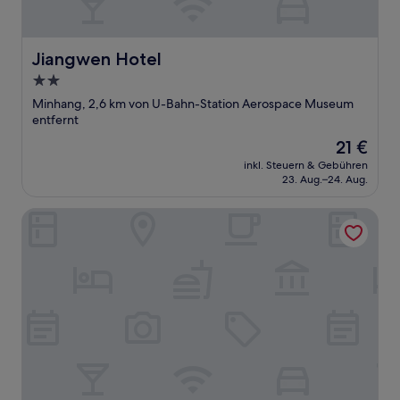
Jiangwen Hotel
Jiangwen Hotel
2.0-
Sterne-
Minhang, 2,6 km von U-Bahn-Station Aerospace Museum
Unterkunft
entfernt
Der
21 €
Preis
inkl. Steuern & Gebühren
beträgt
23. Aug.–24. Aug.
21 €
Ji Hotel