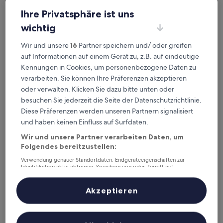
Ihre Privatsphäre ist uns
wichtig
Wir und unsere
16
Partner speichern und/ oder greifen
auf Informationen auf einem Gerät zu, z.B. auf eindeutige
Kennungen in Cookies, um personenbezogene Daten zu
verarbeiten. Sie können Ihre Präferenzen akzeptieren
oder verwalten. Klicken Sie dazu bitte unten oder
IntercityHotel Shanghai Pujiang Center
IntercityHotel Shanghai Pujiang Center
besuchen Sie jederzeit die Seite der Datenschutzrichtlinie.
4.0-
Diese Präferenzen werden unseren Partnern signalisiert
Sterne-
Minhang, 0,9 km von U-Bahn-Station Aerospace Museum
und haben keinen Einfluss auf Surfdaten.
Unterkunft
entfernt
Wir und unsere Partner verarbeiten Daten, um
Der
88 €
Folgendes bereitzustellen:
Preis
inkl. Steuern & Gebühren
beträgt
11. Aug.–12. Aug.
Verwendung genauer Standortdaten. Endgeräteeigenschaften zur
88 €
Identifikation aktiv abfragen. Speichern von oder Zugriff auf
Informationen auf einem Endgerät. Personalisierte Werbung und
Sunkist International Hotel
Inhalte, Messung von Werbeleistung und der Performance von Inhalten,
Zielgruppenforschung sowie Entwicklung und Verbesserung von
Akzeptieren
Angeboten.
Liste der Partner (Lieferanten)