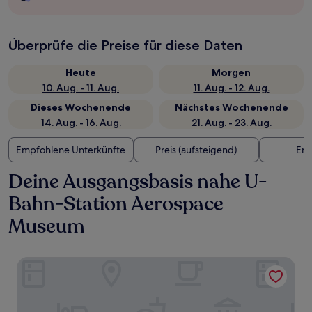
Überprüfe die Preise für diese Daten
Heute
Morgen
10. Aug. - 11. Aug.
11. Aug. - 12. Aug.
Dieses Wochenende
Nächstes Wochenende
14. Aug. - 16. Aug.
21. Aug. - 23. Aug.
Empfohlene Unterkünfte
Preis (aufsteigend)
Ent
Deine Ausgangsbasis nahe U-
Bahn-Station Aerospace
Museum
Holiday Inn Express Shanghai Pujiang Lianhang Road by I