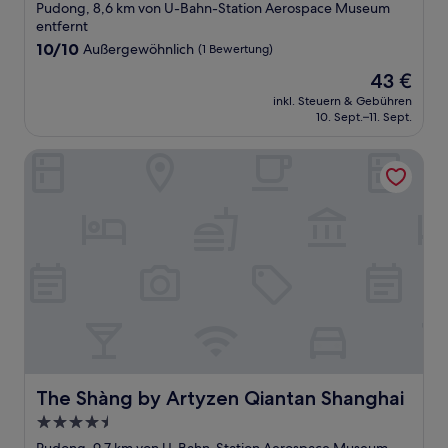
Sterne-
Pudong, 8,6 km von U-Bahn-Station Aerospace Museum
Unterkunft
entfernt
10.0
10/10
Außergewöhnlich
(1 Bewertung)
von
Der
43 €
10,
Preis
Außergewöhnlich,
inkl. Steuern & Gebühren
beträgt
10. Sept.–11. Sept.
(1
43 €
Bewertung)
The Shàng by Artyzen Qiantan Shanghai
The Shàng by Artyzen Qiantan Shanghai
The Shàng by Artyzen Qiantan Shanghai
4.5-
Sterne-