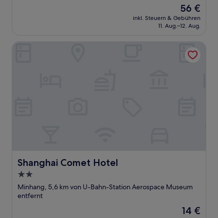
Der
56 €
Preis
inkl. Steuern & Gebühren
beträgt
11. Aug.–12. Aug.
56 €
Shanghai Comet Hotel
Shanghai Comet Hotel
Shanghai Comet Hotel
2.0-
Sterne-
Minhang, 5,6 km von U-Bahn-Station Aerospace Museum
Unterkunft
entfernt
Der
14 €
Preis