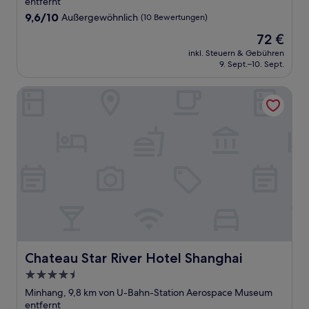
Unterkunft
entfernt
9.6
9,6/10
Außergewöhnlich
(10 Bewertungen)
von
Der
72 €
10,
Preis
Außergewöhnlich,
inkl. Steuern & Gebühren
beträgt
9. Sept.–10. Sept.
(10
72 €
Bewertungen)
Chateau Star River Hotel Shanghai
Chateau Star River Hotel Shanghai
Chateau Star River Hotel Shanghai
4.5-
Sterne-
Minhang, 9,8 km von U-Bahn-Station Aerospace Museum
Unterkunft
entfernt