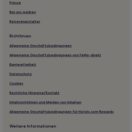
Presse
Lgbtqia-Freundliche in Stadtbezirk Songjiang
Bei uns werben
Hotels mit Pool nahe Yandang Leisure Street
Reiseveranstalter
Hotels nahe U-Bahn-Station Xujiahui
Hotels nahe Platz des Volkes
Richtlinien
Hotels nahe City God Temple
Allgemeine Geschäftsbedingungen
Hotels nahe Caohejing Hi-Tech Park
Allgemeine Geschäftsbedingungen von FeWo-direkt
Hotels nahe Xincheng Central Park
Barrierefreiheit
Xintiandi: Hotels
Datenschutz
Hotels nahe U-Bahn-Station Xintiandi
Cookies
Hotels nahe Jing'an Stadium
Rechtliche Hinweise/Kontakt
Hotels nahe Shanghai Botanical Garden
Inhaltsrichtlinien und Melden von Inhalten
Hotels nahe St. Nikolaus-Kirche
Allgemeine Geschäftsbedingungen für Hotels.com Rewards
Hotels nahe Guilin Park
Hotels nahe U-Bahn-Station Century Avenue
Weitere Informationen