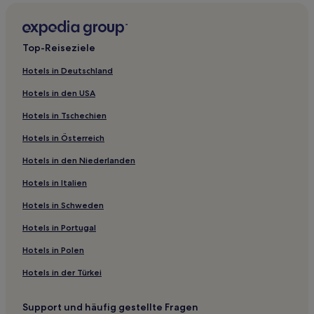
Günstige nahe Tianzifang
Luxus nahe Tianzifang
Top-Reiseziele
Business in Jinshan
Hotels in Deutschland
Günstige in Jinshan
Hotels in den USA
Günstige in Zhujiajiao
Hotels in Tschechien
Hotels mit Fitnessbereich in Jujiaqiao
Hotels in Österreich
Familien in Stadtbezirk Jiading
Hotels in den Niederlanden
Business in Stadtbezirk Jiading
Hotels mit Pool nahe Zhangjiang Hi-Tech Park in Shanghai
Hotels in Italien
Hotels mit Wellnessbereich nahe Zhangjiang Hi-Tech Park
Hotels in Schweden
in Shanghai
Hotels in Portugal
Familien nahe Zhangjiang Hi-Tech Park in Shanghai
Hotels in Polen
Familien nahe Fengjing Ancient Town
Hotels in der Türkei
Lgbtqia-Freundliche in Shanghai
Haustierfreundliche in Shanghai
Support und häufig gestellte Fragen