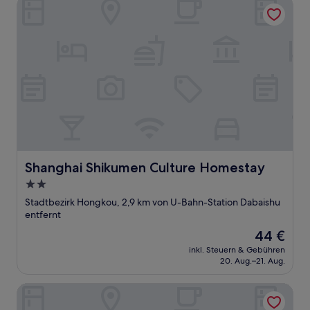
Shanghai Shikumen Culture Homestay
Shanghai Shikumen Culture Homestay
Shanghai Shikumen Culture Homestay
2.0-
Sterne-
Stadtbezirk Hongkou, 2,9 km von U-Bahn-Station Dabaishu
Unterkunft
entfernt
Der
44 €
Preis
inkl. Steuern & Gebühren
beträgt
20. Aug.–21. Aug.
44 €
Yun Hai Hotel