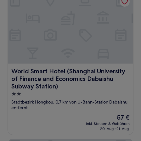
World Smart Hotel (Shanghai University of Finance and 
World Smart Hotel (Shanghai University
of Finance and Economics Dabaishu
Subway Station)
2.0-
Sterne-
Stadtbezirk Hongkou, 0,7 km von U-Bahn-Station Dabaishu
Unterkunft
entfernt
Der
57 €
Preis
inkl. Steuern & Gebühren
beträgt
20. Aug.–21. Aug.
57 €