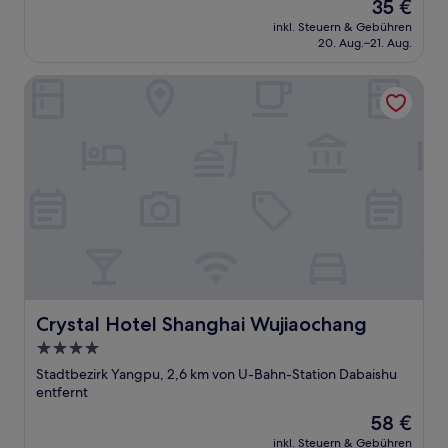
Der
35 €
Preis
inkl. Steuern & Gebühren
beträgt
20. Aug.–21. Aug.
35 €
Crystal Hotel Shanghai Wujiaochang
Crystal Hotel Shanghai Wujiaochang
Crystal Hotel Shanghai Wujiaochang
4.0-
Sterne-
Stadtbezirk Yangpu, 2,6 km von U-Bahn-Station Dabaishu
Unterkunft
entfernt
Der
58 €
Preis
inkl. Steuern & Gebühren