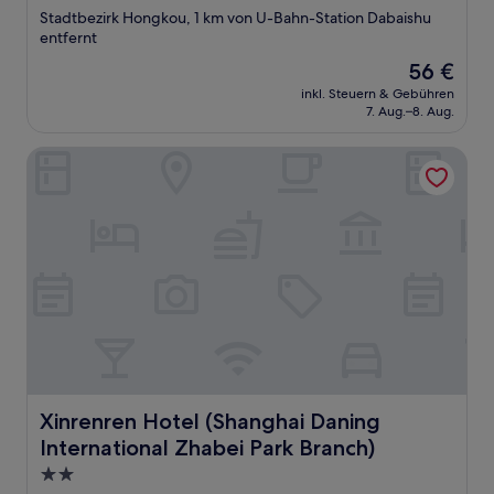
Sterne-
Stadtbezirk Hongkou, 1 km von U-Bahn-Station Dabaishu
Unterkunft
entfernt
Der
56 €
Preis
inkl. Steuern & Gebühren
beträgt
7. Aug.–8. Aug.
56 €
Xinrenren Hotel (Shanghai Daning International Zhabei Par
Xinrenren Hotel (Shanghai Daning International Zhabei P
Xinrenren Hotel (Shanghai Daning
International Zhabei Park Branch)
2.0-