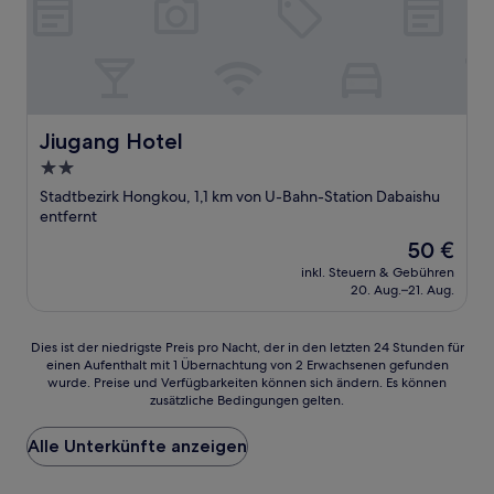
Jiugang Hotel
Jiugang Hotel
2.0-
Sterne-
Stadtbezirk Hongkou, 1,1 km von U-Bahn-Station Dabaishu
Unterkunft
entfernt
Der
50 €
Preis
inkl. Steuern & Gebühren
beträgt
20. Aug.–21. Aug.
50 €
Dies
Dies ist der niedrigste Preis pro Nacht, der in den letzten 24 Stunden für
einen Aufenthalt mit 1 Übernachtung von 2 Erwachsenen gefunden
ist
wurde. Preise und Verfügbarkeiten können sich ändern. Es können
der
zusätzliche Bedingungen gelten.
niedrigste
Preis
Alle Unterkünfte anzeigen
pro
Nacht,
der