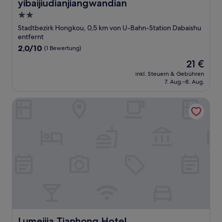
yibaijiudianjiangwandian
yibaijiudianjiangwandian
2.0-
Sterne-
Stadtbezirk Hongkou, 0,5 km von U-Bahn-Station Dabaishu
Unterkunft
entfernt
2.0
2,0/10
(1 Bewertung)
von
Der
21 €
10,
Preis
(1
inkl. Steuern & Gebühren
beträgt
7. Aug.–8. Aug.
Bewertung)
21 €
Lumeijia Tianhong Hotel
Lumeijia Tianhong Hotel
Lumeijia Tianhong Hotel