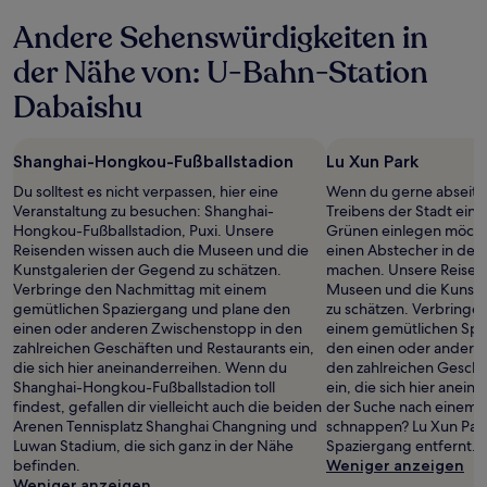
Andere Sehenswürdigkeiten in
der Nähe von: U-Bahn-Station
Dabaishu
Shanghai-Hongkou-Fußballstadion
Lu Xun Park
Du solltest es nicht verpassen, hier eine
Wenn du gerne abseits
Veranstaltung zu besuchen: Shanghai-
Treibens der Stadt ein
Hongkou-Fußballstadion, Puxi. Unsere
Grünen einlegen möchte
Reisenden wissen auch die Museen und die
einen Abstecher in den 
Kunstgalerien der Gegend zu schätzen.
machen. Unsere Reisen
Verbringe den Nachmittag mit einem
Museen und die Kunstg
gemütlichen Spaziergang und plane den
zu schätzen. Verbringe
einen oder anderen Zwischenstopp in den
einem gemütlichen Spa
zahlreichen Geschäften und Restaurants ein,
den einen oder andere
die sich hier aneinanderreihen. Wenn du
den zahlreichen Geschä
Shanghai-Hongkou-Fußballstadion toll
ein, die sich hier anein
findest, gefallen dir vielleicht auch die beiden
der Suche nach einem Or
Arenen Tennisplatz Shanghai Changning und
schnappen? Lu Xun Park 
Luwan Stadium, die sich ganz in der Nähe
Spaziergang entfernt.
befinden.
Weniger anzeigen
Weniger anzeigen