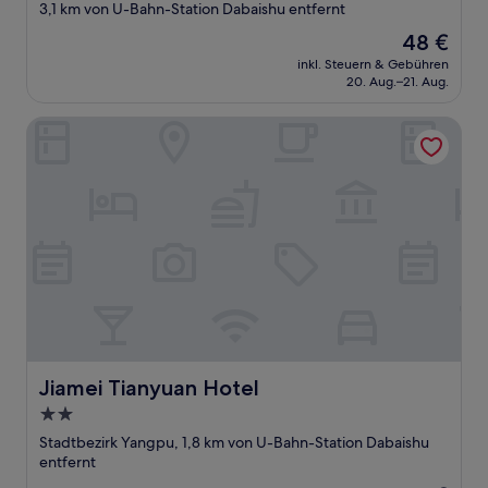
Sterne-
3,1 km von U-Bahn-Station Dabaishu entfernt
Unterkunft
Der
48 €
Preis
inkl. Steuern & Gebühren
beträgt
20. Aug.–21. Aug.
48 €
Jiamei Tianyuan Hotel
Jiamei Tianyuan Hotel
Jiamei Tianyuan Hotel
2.0-
Sterne-
Stadtbezirk Yangpu, 1,8 km von U-Bahn-Station Dabaishu
Unterkunft
entfernt