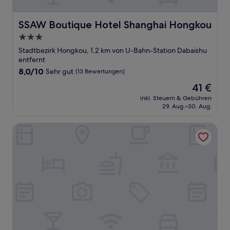
SSAW Boutique Hotel Shanghai Hongkou
SSAW Boutique Hotel Shanghai Hongkou
3.0-
Sterne-
Stadtbezirk Hongkou, 1,2 km von U-Bahn-Station Dabaishu
Unterkunft
entfernt
8.0
8,0/10
Sehr gut
(13 Bewertungen)
von
Der
41 €
10,
Preis
Sehr
inkl. Steuern & Gebühren
beträgt
29. Aug.–30. Aug.
gut,
41 €
(13
Bewertungen)
Jinglai Hotel Jing'an District Store