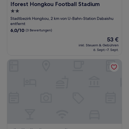
Iforest Hongkou Football Stadium
Iforest Hongkou Football Stadium
2.0-
Sterne-
Stadtbezirk Hongkou, 2 km von U-Bahn-Station Dabaishu
Unterkunft
entfernt
6.0
6,0/10
(3 Bewertungen)
von
Der
53 €
10,
Preis
(3
inkl. Steuern & Gebühren
beträgt
6. Sept.–7. Sept.
Bewertungen)
53 €
yibaijiudianjiangwandian