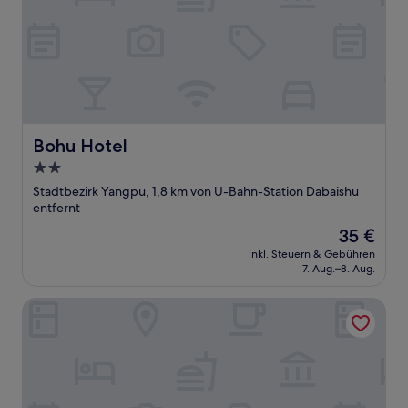
Bohu Hotel
Bohu Hotel
2.0-
Sterne-
Stadtbezirk Yangpu, 1,8 km von U-Bahn-Station Dabaishu
Unterkunft
entfernt
Der
35 €
Preis
inkl. Steuern & Gebühren
beträgt
7. Aug.–8. Aug.
35 €
Jiugang Hotel