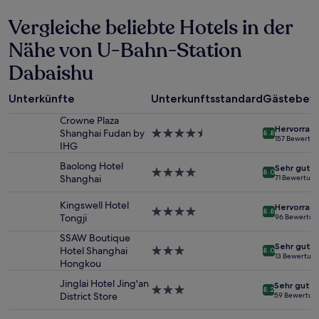
in
Vergleiche beliebte Hotels in der
den
letzten
Nähe von U-Bahn-Station
24 Stunden
für
Dabaishu
einen
Aufenthalt
mit
Unterkünfte
Unterkunftsstandard
Gästebew
1 Übernachtung
Crowne Plaza
von
Hervorrag
Shanghai Fudan by
4.5-
8.8
2 Erwachsenen
157 Bewertu
IHG
Sterne-
gefunden
Unterkunft
wurde.
Baolong Hotel
Sehr gut
4.0-
8.0
Preise
Shanghai
71 Bewertun
Sterne-
und
Unterkunft
Verfügbarkeiten
Kingswell Hotel
Hervorrag
4.0-
können
8.8
Tongji
96 Bewertun
Sterne-
sich
Unterkunft
SSAW Boutique
ändern.
Sehr gut
Hotel Shanghai
3.0-
Es
8.0
13 Bewertun
Hongkou
Sterne-
können
Unterkunft
zusätzliche
Jinglai Hotel Jing'an
Sehr gut
Bedingungen
3.0-
8.2
District Store
59 Bewertun
gelten.
Sterne-
Unterkunft