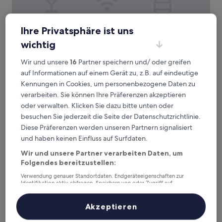
Ihre Privatsphäre ist uns
Baolong Hotel Shanghai
Baolong Hotel Shanghai
wichtig
4.0-
Sterne-
Stadtbezirk Yangpu, 1 km von U-Bahn-Station Dabaishu
Wir und unsere
16
Partner speichern und/ oder greifen
Unterkunft
entfernt
auf Informationen auf einem Gerät zu, z.B. auf eindeutige
8.0
8,0/10
Sehr gut
(71 Bewertungen)
Kennungen in Cookies, um personenbezogene Daten zu
von
Der
63 €
10,
verarbeiten. Sie können Ihre Präferenzen akzeptieren
Preis
Sehr
inkl. Steuern & Gebühren
oder verwalten. Klicken Sie dazu bitte unten oder
beträgt
11. Aug.–12. Aug.
gut,
besuchen Sie jederzeit die Seite der Datenschutzrichtlinie.
63 €
(71
Diese Präferenzen werden unseren Partnern signalisiert
Bewertungen)
Kingswell Hotel Tongji
und haben keinen Einfluss auf Surfdaten.
Wir und unsere Partner verarbeiten Daten, um
Folgendes bereitzustellen:
Verwendung genauer Standortdaten. Endgeräteeigenschaften zur
Identifikation aktiv abfragen. Speichern von oder Zugriff auf
Informationen auf einem Endgerät. Personalisierte Werbung und
Inhalte, Messung von Werbeleistung und der Performance von Inhalten,
Zielgruppenforschung sowie Entwicklung und Verbesserung von
Akzeptieren
Angeboten.
Liste der Partner (Lieferanten)