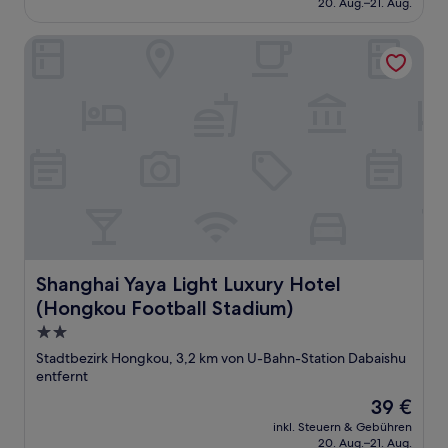
20. Aug.–21. Aug.
27 €
Shanghai Yaya Light Luxury Hotel (Hongkou Football Stadi
Shanghai Yaya Light Luxury Hotel (Hongkou Football Sta
Shanghai Yaya Light Luxury Hotel
(Hongkou Football Stadium)
2.0-
Sterne-
Stadtbezirk Hongkou, 3,2 km von U-Bahn-Station Dabaishu
Unterkunft
entfernt
Der
39 €
Preis
inkl. Steuern & Gebühren
beträgt
20. Aug.–21. Aug.