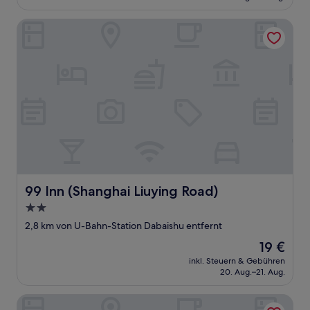
39 €
99 Inn (Shanghai Liuying Road)
99 Inn (Shanghai Liuying Road)
99 Inn (Shanghai Liuying Road)
2.0-
Sterne-
2,8 km von U-Bahn-Station Dabaishu entfernt
Unterkunft
Der
19 €
Preis
inkl. Steuern & Gebühren
beträgt
20. Aug.–21. Aug.
19 €
World Smart Hotel (Shanghai University of Finance and E