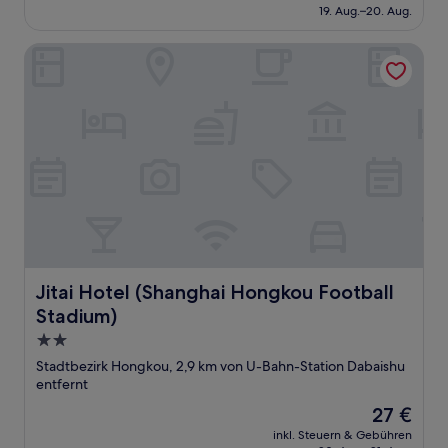
beträgt
19. Aug.–20. Aug.
58 €
Jitai Hotel (Shanghai Hongkou Football Stadium)
Jitai Hotel (Shanghai Hongkou Football Stadium)
Jitai Hotel (Shanghai Hongkou Football
Stadium)
2.0-
Sterne-
Stadtbezirk Hongkou, 2,9 km von U-Bahn-Station Dabaishu
Unterkunft
entfernt
Der
27 €
Preis
inkl. Steuern & Gebühren
beträgt