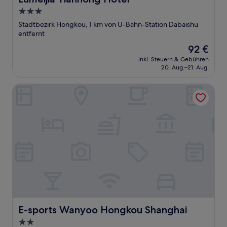
3.0-
Sterne-
Stadtbezirk Hongkou, 1 km von U-Bahn-Station Dabaishu
Unterkunft
entfernt
Der
92 €
Preis
inkl. Steuern & Gebühren
beträgt
20. Aug.–21. Aug.
92 €
E-sports Wanyoo Hongkou Shanghai
E-sports Wanyoo Hongkou Shanghai
E-sports Wanyoo Hongkou Shanghai
2.0-