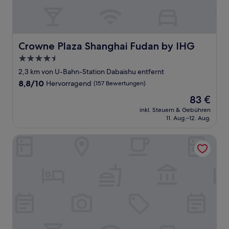
Crowne Plaza Shanghai Fudan by IHG
Crowne Plaza Shanghai Fudan by IHG
4.5-
Sterne-
2,3 km von U-Bahn-Station Dabaishu entfernt
Unterkunft
8.8
8,8/10
Hervorragend
(157 Bewertungen)
von
Der
83 €
10,
Preis
Hervorragend,
inkl. Steuern & Gebühren
beträgt
11. Aug.–12. Aug.
(157
83 €
Bewertungen)
Baolong Hotel Shanghai