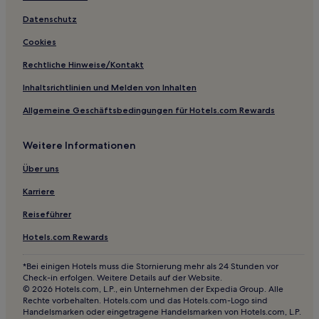
Hotels nahe Shanghai Tunnel Science & Technology
Datenschutz
Museum
Cookies
Hotels nahe Shanghai University of Finance and Economics
Hotels nahe Stadtarchiv Shanghai
Rechtliche Hinweise/Kontakt
Hotels nahe Brilliance Shimao International Plaza
Inhaltsrichtlinien und Melden von Inhalten
Hotels nahe Shanghai Konzerthalle
Allgemeine Geschäftsbedingungen für Hotels.com Rewards
Hotels nahe Jing'an Stadium
Weitere Informationen
Hotels nahe U-Bahn-Station Tongji University
Über uns
Hotels nahe Chen Yi Square
Karriere
Hotels nahe Jing'an Sculputure Park
Hotels nahe Museum im Fairmont Peace Hotel
Reiseführer
Hotels nahe Shanghai International Convention Centre
Hotels.com Rewards
Hotels nahe U-Bahn-Station Shanghai Library
*Bei einigen Hotels muss die Stornierung mehr als 24 Stunden vor
Check-in erfolgen. Weitere Details auf der Website.
Hotels nahe Bank of China Building
© 2026 Hotels.com, L.P., ein Unternehmen der Expedia Group. Alle
Hotels nahe Lujiazui Jingting
Rechte vorbehalten. Hotels.com und das Hotels.com-Logo sind
Handelsmarken oder eingetragene Handelsmarken von Hotels.com, L.P.