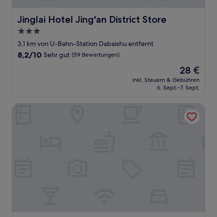
Jinglai Hotel Jing'an District Store
Jinglai Hotel Jing'an District Store
3.0-
Sterne-
3,1 km von U-Bahn-Station Dabaishu entfernt
Unterkunft
8.2
8,2/10
Sehr gut
(59 Bewertungen)
von
Der
28 €
10,
Preis
Sehr
inkl. Steuern & Gebühren
beträgt
6. Sept.–7. Sept.
gut,
28 €
(59
Bewertungen)
Iforest Hongkou Football Stadium