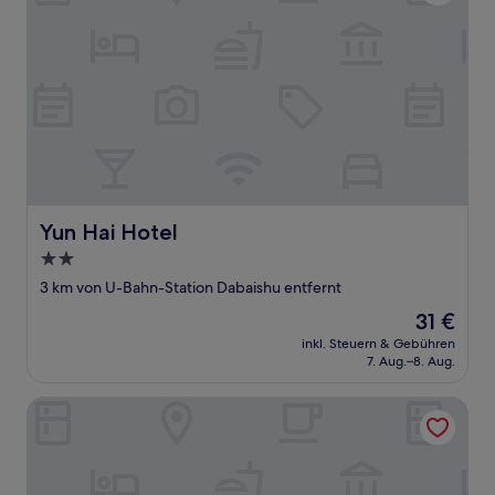
Yun Hai Hotel
Yun Hai Hotel
2.0-
Sterne-
3 km von U-Bahn-Station Dabaishu entfernt
Unterkunft
Der
31 €
Preis
inkl. Steuern & Gebühren
beträgt
7. Aug.–8. Aug.
31 €
Bohu Hotel