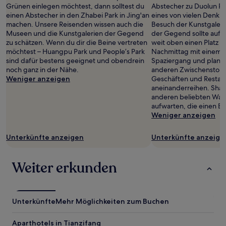
Grünen einlegen möchtest, dann solltest du
Abstecher zu Duolun Ro
einen Abstecher in den Zhabei Park in Jing'an
eines von vielen Denkmä
machen. Unsere Reisenden wissen auch die
Besuch der Kunstgaleri
Museen und die Kunstgalerien der Gegend
der Gegend sollte auf 
zu schätzen. Wenn du dir die Beine vertreten
weit oben einen Platz f
möchtest – Huangpu Park und People’s Park
Nachmittag mit einem 
sind dafür bestens geeignet und obendrein
Spaziergang und plane
noch ganz in der Nähe.
anderen Zwischenstopp 
Weniger anzeigen
Geschäften und Restaura
aneinanderreihen. Shan
anderen beliebten Wah
aufwarten, die einen Be
Weniger anzeigen
Unterkünfte anzeigen
Unterkünfte anzeige
Weiter erkunden
Unterkünfte
Mehr Möglichkeiten zum Buchen
Aparthotels in Tianzifang