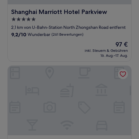
Shanghai Marriott Hotel Parkview
Shanghai Marriott Hotel Parkview
5.0-
Sterne-
2,1 km von U-Bahn-Station North Zhongshan Road entfernt
Unterkunft
9.2
9,2/10
Wunderbar
(261 Bewertungen)
von
Der
97 €
10,
Preis
Wunderbar,
inkl. Steuern & Gebühren
beträgt
16. Aug.–17. Aug.
(261
97 €
Bewertungen)
Starr Hotel Apartment