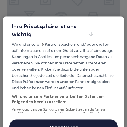
Ihre Privatsphäre ist uns
Four Points by Sheraton Shanghai, Daning
Four Points by Sheraton Shanghai,
wichtig
Daning
Wir und unsere
16
Partner speichern und/ oder greifen
4.0-
auf Informationen auf einem Gerät zu, z.B. auf eindeutige
Sterne-
1,7 km von U-Bahn-Station North Zhongshan Road entfernt
Kennungen in Cookies, um personenbezogene Daten zu
Unterkunft
8.4
8,4/10
Sehr gut
(209 Bewertungen)
verarbeiten. Sie können Ihre Präferenzen akzeptieren
von
Der
79 €
oder verwalten. Klicken Sie dazu bitte unten oder
10,
Preis
Sehr
inkl. Steuern & Gebühren
besuchen Sie jederzeit die Seite der Datenschutzrichtlinie.
beträgt
23. Aug.–24. Aug.
gut,
Diese Präferenzen werden unseren Partnern signalisiert
79 €
(209
und haben keinen Einfluss auf Surfdaten.
Bewertungen)
Hotel Indigo Shanghai Jing'An by IHG
Wir und unsere Partner verarbeiten Daten, um
Folgendes bereitzustellen:
Verwendung genauer Standortdaten. Endgeräteeigenschaften zur
Identifikation aktiv abfragen. Speichern von oder Zugriff auf
Informationen auf einem Endgerät. Personalisierte Werbung und
Inhalte, Messung von Werbeleistung und der Performance von Inhalten,
Zielgruppenforschung sowie Entwicklung und Verbesserung von