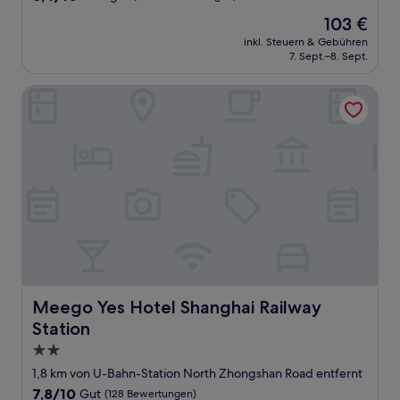
von
Der
103 €
10,
Preis
Sehr
inkl. Steuern & Gebühren
beträgt
7. Sept.–8. Sept.
gut,
103 €
(1.000
Bewertungen)
Meego Yes Hotel Shanghai Railway Station
Meego Yes Hotel Shanghai Railway Station
Meego Yes Hotel Shanghai Railway
Station
2.0-
Sterne-
1,8 km von U-Bahn-Station North Zhongshan Road entfernt
Unterkunft
7.8
7,8/10
Gut
(128 Bewertungen)