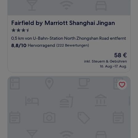
Fairfield by Marriott Shanghai Jingan
Fairfield by Marriott Shanghai Jingan
3.5-
Sterne-
0,5 km von U-Bahn-Station North Zhongshan Road entfernt
Unterkunft
8.8
8,8/10
Hervorragend
(222 Bewertungen)
von
Der
58 €
10,
Preis
Hervorragend,
inkl. Steuern & Gebühren
beträgt
16. Aug.–17. Aug.
(222
58 €
Bewertungen)
Jinglai Rooftop Garden Hotel Bund Jingan Temple Chang