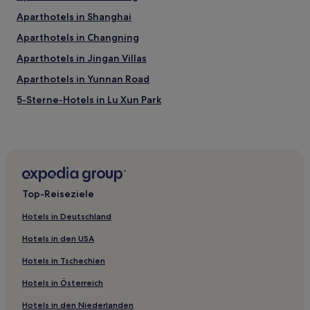
Aparthotels in Shanghai
Aparthotels in Changning
Aparthotels in Jingan Villas
Aparthotels in Yunnan Road
5-Sterne-Hotels in Lu Xun Park
4-Sterne-Hotels in Stadtbezirk Qingpu
3-Sterne-Hotels in Yunnan Road
5-Sterne-Hotels in Tianzifang
4-Sterne-Hotels in Zhangjiang Hi-Tech Park in Shanghai
Top-Reiseziele
4-Sterne-Hotels in Stadtbezirk Jiading
Hotels in Deutschland
4-Sterne-Hotels in Changning
Hotels in den USA
2-Sterne-Hotels in Jingan Villas
Hotels in Tschechien
Günstige in Stadtbezirk Baoshan
Hotels in Österreich
Business in Stadtbezirk Baoshan
Hotels in den Niederlanden
Günstige nahe Tianzifang