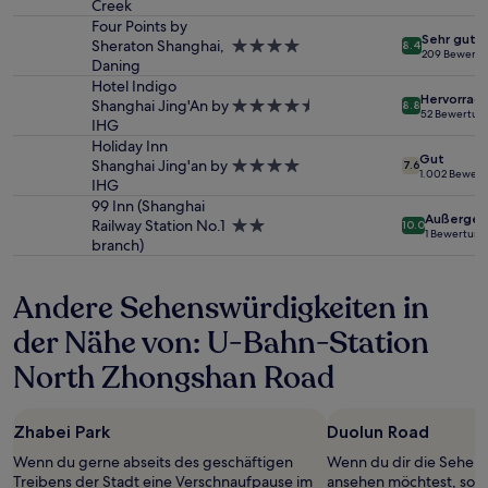
Creek
Unterkunft
Preise
Four Points by
und
Sehr gut
Sheraton Shanghai,
4.0-
8.4
Verfügbarkeiten
209 Bewert
Daning
Sterne-
können
Unterkunft
Hotel Indigo
sich
Hervorrag
Shanghai Jing'An by
4.5-
ändern.
8.8
52 Bewertun
IHG
Sterne-
Es
Unterkunft
Holiday Inn
können
Gut
Shanghai Jing'an by
4.0-
zusätzliche
7.6
1.002 Bewer
IHG
Sterne-
Bedingungen
Unterkunft
gelten.
99 Inn (Shanghai
Außergew
Railway Station No.1
2.0-
10.0
1 Bewertung
branch)
Sterne-
Unterkunft
Andere Sehenswürdigkeiten in
der Nähe von: U-Bahn-Station
North Zhongshan Road
Zhabei Park
Duolun Road
Wenn du gerne abseits des geschäftigen
Wenn du dir die Sehens
Treibens der Stadt eine Verschnaufpause im
ansehen möchtest, sollt