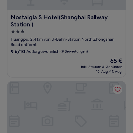
Nostalgia S Hotel(Shanghai Railway Station )
Nostalgia S Hotel(Shanghai Railway
Station )
3.0-
Sterne-
Huangpu, 2,4 km von U-Bahn-Station North Zhongshan
Unterkunft
Road entfernt
9.6
9,6/10
Außergewöhnlich
(9 Bewertungen)
von
Der
65 €
10,
Preis
Außergewöhnlich,
inkl. Steuern & Gebühren
beträgt
16. Aug.–17. Aug.
(9
65 €
Bewertungen)
Fairfield by Marriott Shanghai Jingan