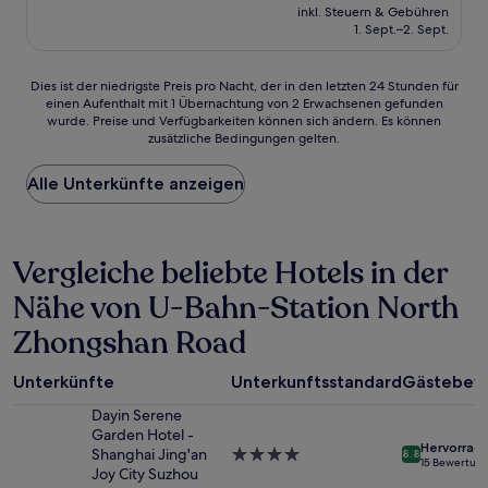
Preis
Gut,
inkl. Steuern & Gebühren
beträgt
1. Sept.–2. Sept.
(21
28 €
Bewertungen)
Dies
Dies ist der niedrigste Preis pro Nacht, der in den letzten 24 Stunden für
einen Aufenthalt mit 1 Übernachtung von 2 Erwachsenen gefunden
ist
wurde. Preise und Verfügbarkeiten können sich ändern. Es können
der
zusätzliche Bedingungen gelten.
niedrigste
Preis
Alle Unterkünfte anzeigen
pro
Nacht,
der
in
Vergleiche beliebte Hotels in der
den
letzten
Nähe von U-Bahn-Station North
24 Stunden
für
Zhongshan Road
einen
Aufenthalt
mit
Unterkünfte
Unterkunftsstandard
Gästebew
1 Übernachtung
Dayin Serene
von
Garden Hotel -
2 Erwachsenen
Hervorrag
Shanghai Jing'an
4.0-
8.8
gefunden
15 Bewertun
Joy City Suzhou
Sterne-
wurde.