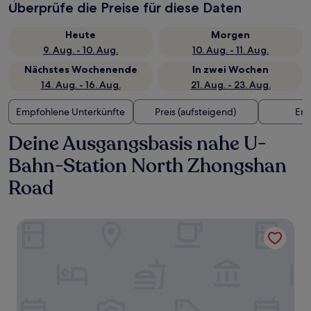
Überprüfe die Preise für diese Daten
Heute
Morgen
9. Aug. - 10. Aug.
10. Aug. - 11. Aug.
Nächstes Wochenende
In zwei Wochen
14. Aug. - 16. Aug.
21. Aug. - 23. Aug.
Empfohlene Unterkünfte
Preis (aufsteigend)
Ent
Deine Ausgangsbasis nahe U-
Bahn-Station North Zhongshan
Road
Dayin Serene Garden Hotel - Shanghai Jing'an Joy City S