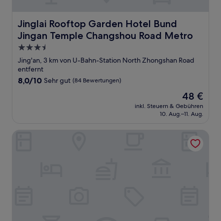
Jinglai Rooftop Garden Hotel Bund Jingan Temple Cha
Jinglai Rooftop Garden Hotel Bund
Jingan Temple Changshou Road Metro
3.5-
Sterne-
Jing'an, 3 km von U-Bahn-Station North Zhongshan Road
Unterkunft
entfernt
8.0
8,0/10
Sehr gut
(84 Bewertungen)
von
Der
48 €
10,
Preis
Sehr
inkl. Steuern & Gebühren
beträgt
10. Aug.–11. Aug.
gut,
48 €
(84
Bewertungen)
Courtyard by Marriott Shanghai Central