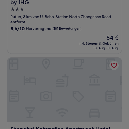
by IHG
3.0-
Sterne-
Putuo, 3 km von U-Bahn-Station North Zhongshan Road
Unterkunft
entfernt
8.6
8,6/10
Hervorragend
(181 Bewertungen)
von
Der
54 €
10,
Preis
Hervorragend,
inkl. Steuern & Gebühren
beträgt
10. Aug.–11. Aug.
(181
54 €
Bewertungen)
Shanghai Ketangjian Apartment Hotel
Shanghai Ketangjian Apartment Hotel