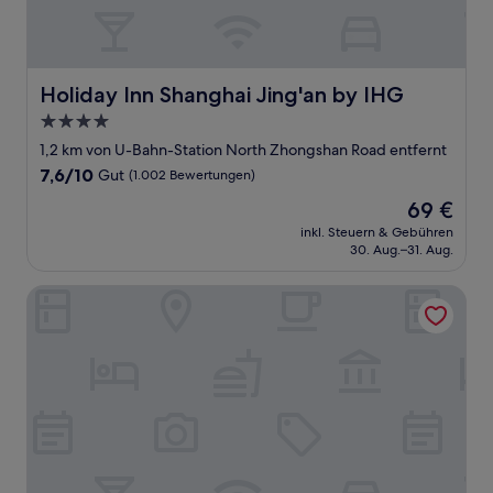
Holiday Inn Shanghai Jing'an by IHG
Holiday Inn Shanghai Jing'an by IHG
4.0-
Sterne-
1,2 km von U-Bahn-Station North Zhongshan Road entfernt
Unterkunft
7.6
7,6/10
Gut
(1.002 Bewertungen)
von
Der
69 €
10,
Preis
Gut,
inkl. Steuern & Gebühren
beträgt
30. Aug.–31. Aug.
(1.002
69 €
Bewertungen)
99 Inn (Shanghai Railway Station No.1 branch)