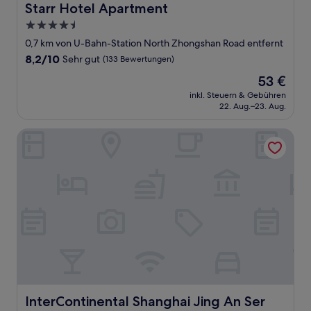
Starr Hotel Apartment
Starr Hotel Apartment
4.5-
Sterne-
0,7 km von U-Bahn-Station North Zhongshan Road entfernt
Unterkunft
8.2
8,2/10
Sehr gut
(133 Bewertungen)
von
Der
53 €
10,
Preis
Sehr
inkl. Steuern & Gebühren
beträgt
22. Aug.–23. Aug.
gut,
53 €
(133
Bewertungen)
InterContinental Shanghai Jing An Ser Apt by IHG
InterContinental Shanghai Jing An Ser Apt by IHG
InterContinental Shanghai Jing An Ser