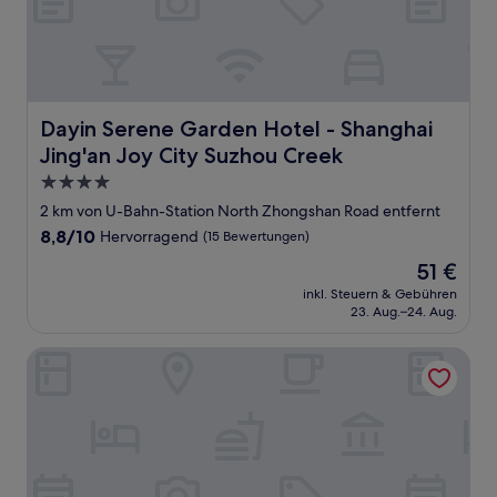
Dayin Serene Garden Hotel - Shanghai Jing'an Joy City 
Dayin Serene Garden Hotel - Shanghai
Jing'an Joy City Suzhou Creek
4.0-
Sterne-
2 km von U-Bahn-Station North Zhongshan Road entfernt
Unterkunft
8.8
8,8/10
Hervorragend
(15 Bewertungen)
von
Der
51 €
10,
Preis
Hervorragend,
inkl. Steuern & Gebühren
beträgt
23. Aug.–24. Aug.
(15
51 €
Bewertungen)
Four Points by Sheraton Shanghai, Daning