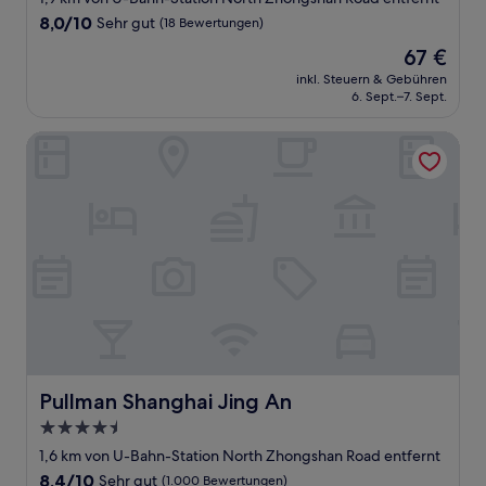
Unterkunft
8.0
8,0/10
Sehr gut
(18 Bewertungen)
von
Der
67 €
10,
Preis
Sehr
inkl. Steuern & Gebühren
beträgt
6. Sept.–7. Sept.
gut,
67 €
(18
Bewertungen)
Pullman Shanghai Jing An
Pullman Shanghai Jing An
Pullman Shanghai Jing An
4.5-
Sterne-
1,6 km von U-Bahn-Station North Zhongshan Road entfernt
Unterkunft
8.4
8,4/10
Sehr gut
(1.000 Bewertungen)