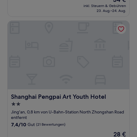
10,
Preis
Sehr
inkl. Steuern & Gebühren
beträgt
23. Aug.–24. Aug.
gut,
34 €
(1
Bewertung)
Shanghai Pengpai Art Youth Hotel
Shanghai Pengpai Art Youth Hotel
Shanghai Pengpai Art Youth Hotel
2.0-
Sterne-
Jing'an, 0,8 km von U-Bahn-Station North Zhongshan Road
Unterkunft
entfernt
7.4
7,4/10
Gut
(21 Bewertungen)
von
Der
28 €
10,