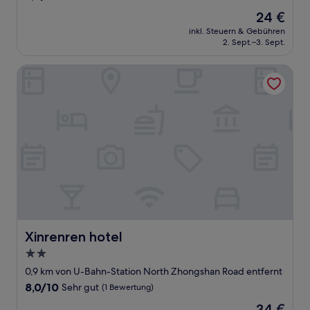
von
Der
24 €
10,
Preis
Gut,
inkl. Steuern & Gebühren
beträgt
2. Sept.–3. Sept.
(128
24 €
Bewertungen)
Xinrenren hotel
Xinrenren hotel
Xinrenren hotel
2.0-
Sterne-
0,9 km von U-Bahn-Station North Zhongshan Road entfernt
Unterkunft
8.0
8,0/10
Sehr gut
(1 Bewertung)
von
Der
34 €