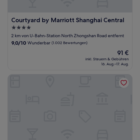
Courtyard by Marriott Shanghai Central
Courtyard by Marriott Shanghai Central
4.0-
Sterne-
2 km von U-Bahn-Station North Zhongshan Road entfernt
Unterkunft
9.0
9,0/10
Wunderbar
(1.002 Bewertungen)
von
Der
91 €
10,
Preis
Wunderbar,
inkl. Steuern & Gebühren
beträgt
16. Aug.–17. Aug.
(1.002
91 €
Bewertungen)
Shanghai Marriott Hotel Parkview