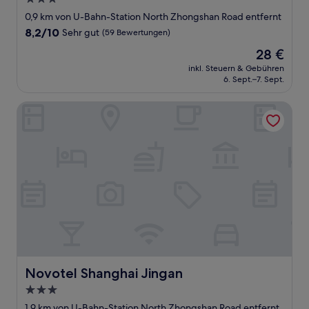
Sterne-
0,9 km von U-Bahn-Station North Zhongshan Road entfernt
Unterkunft
8.2
8,2/10
Sehr gut
(59 Bewertungen)
von
Der
28 €
10,
Preis
Sehr
inkl. Steuern & Gebühren
beträgt
6. Sept.–7. Sept.
gut,
28 €
(59
Bewertungen)
Novotel Shanghai Jingan
Novotel Shanghai Jingan
Novotel Shanghai Jingan
3.0-
Sterne-
1,9 km von U-Bahn-Station North Zhongshan Road entfernt