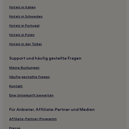
Luxus nahe Tianzifang
Hotels in Italien
Haustierfreundliche nahe Tianzifang
Hotels in Schweden
Günstige in Jinshan
Hotels in Portugal
Business in Jinshan
Hotels in Polen
Günstige in Zhujiajiao
Hotels in der Türkei
Hotels mit Fitnessbereich in Jujiaqiao
Support und häufig gestellte Fragen
Business in Stadtbezirk Jiading
Familien in Stadtbezirk Jiading
Meine Buchungen
Familien nahe Zhangjiang Hi-Tech Park in Shanghai
Häufig gestellte Fragen
Hotels mit Pool nahe Zhangjiang Hi-Tech Park in Shanghai
Kontakt
Hotels mit Wellnessbereich nahe Zhangjiang Hi-Tech Park
Eine Unterkunft bewerten
in Shanghai
Familien nahe Fengjing Ancient Town
Für Anbieter, Affliliate-Partner und Medien
Hotels mit inbegriffenem Frühstück in Shanghai
Affiliate-Partner-Programm
Lgbtqia-Freundliche in Shanghai
Presse