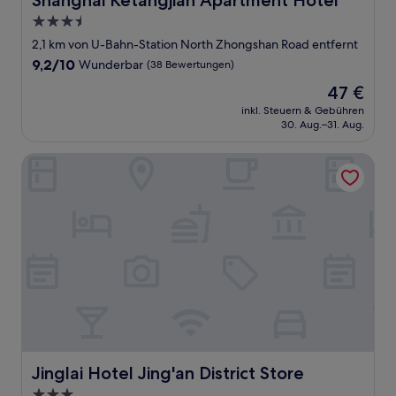
Shanghai Ketangjian Apartment Hotel
3.5-
Sterne-
2,1 km von U-Bahn-Station North Zhongshan Road entfernt
Unterkunft
9.2
9,2/10
Wunderbar
(38 Bewertungen)
von
Der
47 €
10,
Preis
Wunderbar,
inkl. Steuern & Gebühren
beträgt
30. Aug.–31. Aug.
(38
47 €
Bewertungen)
Jinglai Hotel Jing'an District Store
Jinglai Hotel Jing'an District Store
Jinglai Hotel Jing'an District Store
3.0-