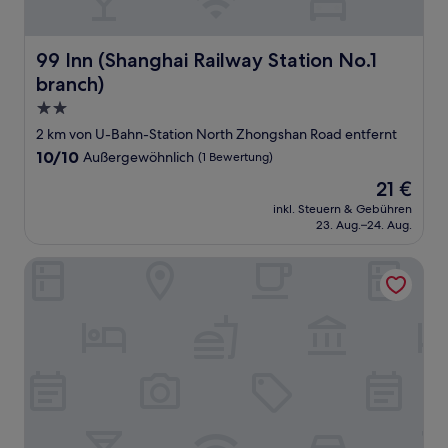
99 Inn (Shanghai Railway Station No.1 branch)
99 Inn (Shanghai Railway Station No.1
branch)
2.0-
Sterne-
2 km von U-Bahn-Station North Zhongshan Road entfernt
Unterkunft
10.0
10/10
Außergewöhnlich
(1 Bewertung)
von
Der
21 €
10,
Preis
Außergewöhnlich,
inkl. Steuern & Gebühren
beträgt
23. Aug.–24. Aug.
(1
21 €
Bewertung)
Nostalgia S Hotel(Shanghai Railway Station )