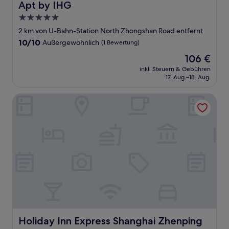
Apt by IHG
5.0-
Sterne-
2 km von U-Bahn-Station North Zhongshan Road entfernt
Unterkunft
10.0
10/10
Außergewöhnlich
(1 Bewertung)
von
Der
106 €
10,
Preis
Außergewöhnlich,
inkl. Steuern & Gebühren
beträgt
17. Aug.–18. Aug.
(1
106 €
Bewertung)
Holiday Inn Express Shanghai Zhenping by IHG
Holiday Inn Express Shanghai Zhenping by IHG
Holiday Inn Express Shanghai Zhenping