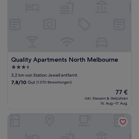
Quality Apartments North Melbourne
Quality Apartments North Melbourne
3.5-
Sterne-
3,2 km von Station Jewell entfernt
Unterkunft
7.8
7,8/10
Gut
(1.070 Bewertungen)
von
Der
77 €
10,
Preis
Gut,
inkl. Steuern & Gebühren
beträgt
16. Aug.–17. Aug.
(1.070
77 €
Bewertungen)
Mercure North Melbourne