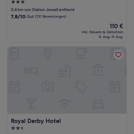
3.0-
Sterne-
0,4 km von Station Jewell entfernt
Unterkunft
7.8
7,8/10
Gut
(737 Bewertungen)
von
Der
110 €
10,
Preis
Gut,
inkl. Steuern & Gebühren
beträgt
8. Aug.–9. Aug.
(737
110 €
Bewertungen)
Royal Derby Hotel
Royal Derby Hotel
Royal Derby Hotel
2.5-