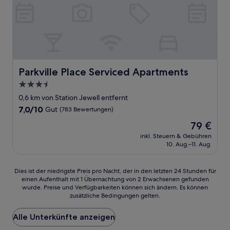
Parkville Place Serviced Apartments
Parkville Place Serviced Apartments
3.5-
Sterne-
0,6 km von Station Jewell entfernt
Unterkunft
7.0
7,0/10
Gut
(783 Bewertungen)
von
Der
79 €
10,
Preis
Gut,
inkl. Steuern & Gebühren
beträgt
10. Aug.–11. Aug.
(783
79 €
Bewertungen)
Dies
Dies ist der niedrigste Preis pro Nacht, der in den letzten 24 Stunden für
einen Aufenthalt mit 1 Übernachtung von 2 Erwachsenen gefunden
ist
wurde. Preise und Verfügbarkeiten können sich ändern. Es können
der
zusätzliche Bedingungen gelten.
niedrigste
Preis
Alle Unterkünfte anzeigen
pro
Nacht,