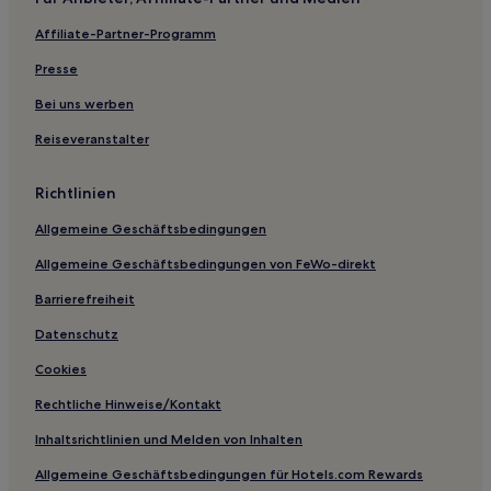
Hotels mit Parkplatz in Moonee Ponds
Affiliate-Partner-Programm
Hotels mit Casino in Melbourne
Lgbtqia-Freundliche in Melbourne
Presse
Hotels mit inbegriffenem Frühstück in Melbourne
Bei uns werben
Haustierfreundliche in Melbourne
Reiseveranstalter
Hotels mit Parkplatz in Sassafras
Richtlinien
Business in Northern Suburbs
Allgemeine Geschäftsbedingungen
Hotels mit Parkplatz in Macedon
Allgemeine Geschäftsbedingungen von FeWo-direkt
Luxus in Sorrento
Hotels mit Parkplatz in Sorrento
Barrierefreiheit
Familien in Point Lonsdale
Datenschutz
Luxus in Fitzroy
Cookies
Familien nahe Flinders Lane
Rechtliche Hinweise/Kontakt
Hotels mit Parkplatz in Hampton
Inhaltsrichtlinien und Melden von Inhalten
Hotels mit Pool nahe Newquay Promenade
Allgemeine Geschäftsbedingungen für Hotels.com Rewards