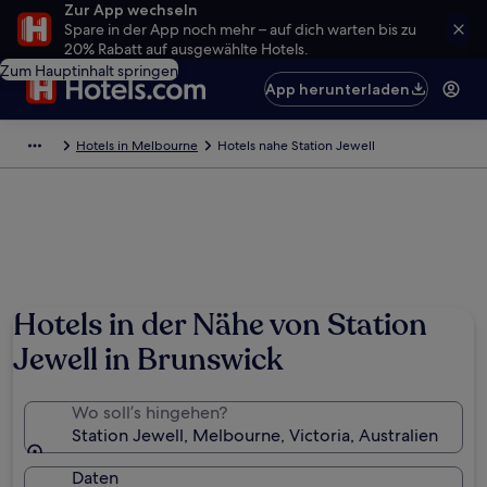
Zur App wechseln
Spare in der App noch mehr – auf dich warten bis zu
20% Rabatt auf ausgewählte Hotels.
Zum Hauptinhalt springen
App herunterladen
Hotels in Melbourne
Hotels nahe Station Jewell
Hotels in der Nähe von Station
Jewell in Brunswick
Wo soll’s hingehen?
Station Jewell, Melbourne, Victoria, Australien
Daten