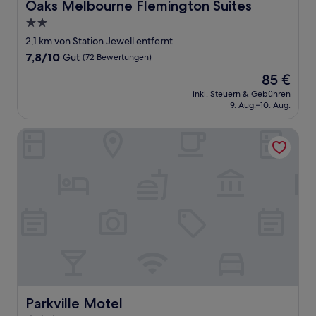
Oaks Melbourne Flemington Suites
Oaks Melbourne Flemington Suites
2.0-
Sterne-
2,1 km von Station Jewell entfernt
Unterkunft
7.8
7,8/10
Gut
(72 Bewertungen)
von
Der
85 €
10,
Preis
Gut,
inkl. Steuern & Gebühren
beträgt
9. Aug.–10. Aug.
(72
85 €
Bewertungen)
Parkville Motel
Parkville Motel
Parkville Motel