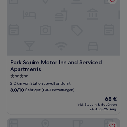
Park Squire Motor Inn and Serviced Apartments
Park Squire Motor Inn and Serviced
Apartments
4.0-
Sterne-
2,2 km von Station Jewell entfernt
Unterkunft
8.0
8,0/10
Sehr gut
(1.004 Bewertungen)
von
Der
68 €
10,
Preis
Sehr
inkl. Steuern & Gebühren
beträgt
24. Aug.–25. Aug.
gut,
68 €
(1.004
Bewertungen)
Brunswick Tower Hotel