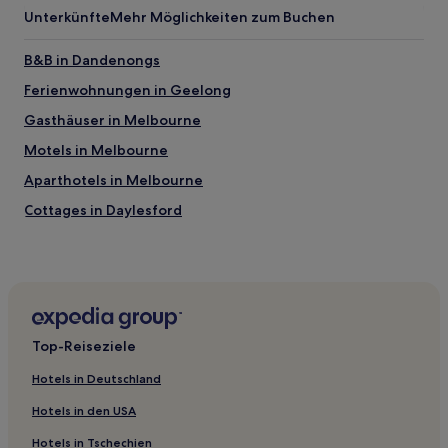
Unterkünfte
Mehr Möglichkeiten zum Buchen
B&B in Dandenongs
Ferienwohnungen in Geelong
Gasthäuser in Melbourne
Motels in Melbourne
Aparthotels in Melbourne
Cottages in Daylesford
Motels in Victoria
Aparthotels in Southbank
Familien in Queenscliff
Luxus in West Melbourne
Top-Reiseziele
Hotels mit Pool in East Melbourne
Hotels in Deutschland
Luxus in East Melbourne
Hotels in den USA
Hotels mit Küchenzeile in East Melbourne
Hotels in Tschechien