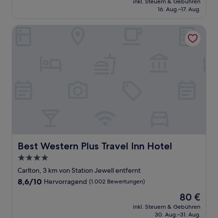
Außergewöhnlich,
inkl. Steuern & Gebühren
beträgt
16. Aug.–17. Aug.
(1.003
85 €
Bewertungen)
Best Western Plus Travel Inn Hotel
Best Western Plus Travel Inn Hotel
Best Western Plus Travel Inn Hotel
4.0-
Sterne-
Carlton, 3 km von Station Jewell entfernt
Unterkunft
8.6
8,6/10
Hervorragend
(1.002 Bewertungen)
von
Der
80 €
10,
Preis
Hervorragend,
inkl. Steuern & Gebühren
beträgt
30. Aug.–31. Aug.
(1.002