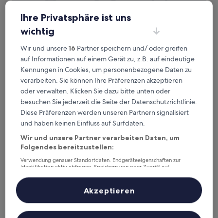
Ihre Privatsphäre ist uns
Turnkey Accommodation – North Melbourne
Turnkey Accommodation – North
wichtig
Melbourne
Wir und unsere
16
Partner speichern und/ oder greifen
4.5-
auf Informationen auf einem Gerät zu, z.B. auf eindeutige
Sterne-
2,9 km von Station Jewell entfernt
Kennungen in Cookies, um personenbezogene Daten zu
Unterkunft
9.4
9,4/10
Außergewöhnlich
(379 Bewertungen)
verarbeiten. Sie können Ihre Präferenzen akzeptieren
von
oder verwalten. Klicken Sie dazu bitte unten oder
Der
135 €
10,
Preis
besuchen Sie jederzeit die Seite der Datenschutzrichtlinie.
Außergewöhnlich,
inkl. Steuern & Gebühren
beträgt
28. Aug.–29. Aug.
(379
Diese Präferenzen werden unseren Partnern signalisiert
135 €
Bewertungen)
und haben keinen Einfluss auf Surfdaten.
Quest Moonee Valley
Wir und unsere Partner verarbeiten Daten, um
Folgendes bereitzustellen:
Verwendung genauer Standortdaten. Endgeräteeigenschaften zur
Identifikation aktiv abfragen. Speichern von oder Zugriff auf
Informationen auf einem Endgerät. Personalisierte Werbung und
Inhalte, Messung von Werbeleistung und der Performance von Inhalten,
Zielgruppenforschung sowie Entwicklung und Verbesserung von
Akzeptieren
Angeboten.
Liste der Partner (Lieferanten)