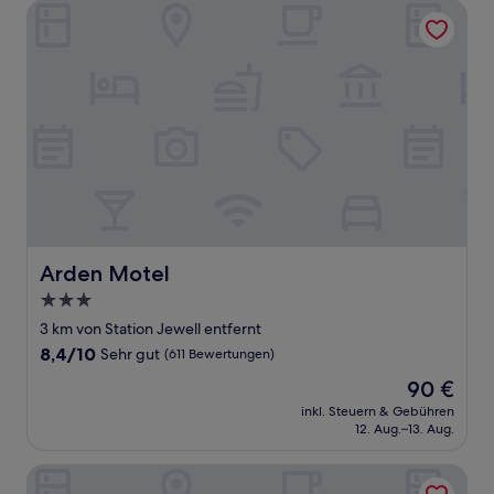
Bewertungen)
Arden Motel
Arden Motel
Arden Motel
3.0-
Sterne-
3 km von Station Jewell entfernt
Unterkunft
8.4
8,4/10
Sehr gut
(611 Bewertungen)
von
Der
90 €
10,
Preis
Sehr
inkl. Steuern & Gebühren
beträgt
12. Aug.–13. Aug.
gut,
90 €
(611
Bewertungen)
Melbourne Studio Apartments Hotel @ 138 Elgin Carlton