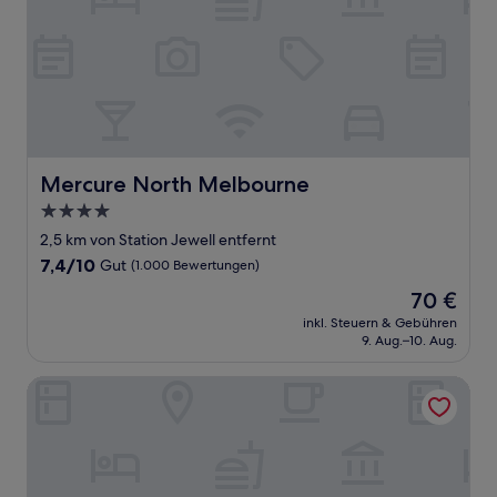
Mercure North Melbourne
Mercure North Melbourne
4.0-
Sterne-
2,5 km von Station Jewell entfernt
Unterkunft
7.4
7,4/10
Gut
(1.000 Bewertungen)
von
Der
70 €
10,
Preis
Gut,
inkl. Steuern & Gebühren
beträgt
9. Aug.–10. Aug.
(1.000
70 €
Bewertungen)
Parkville Place Serviced Apartments