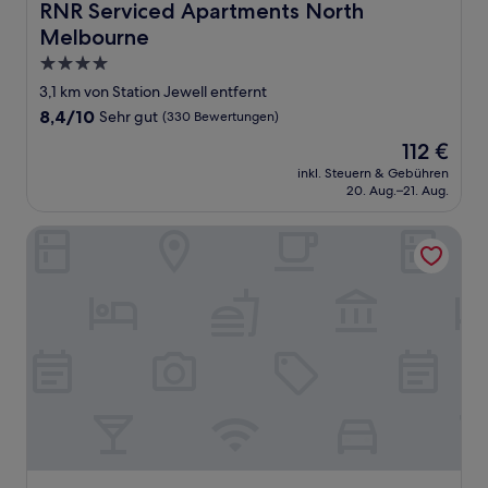
RNR Serviced Apartments North Melbourne
RNR Serviced Apartments North
Melbourne
4.0-
Sterne-
3,1 km von Station Jewell entfernt
Unterkunft
8.4
8,4/10
Sehr gut
(330 Bewertungen)
von
Der
112 €
10,
Preis
Sehr
inkl. Steuern & Gebühren
beträgt
20. Aug.–21. Aug.
gut,
112 €
(330
Bewertungen)
Oaks Melbourne Flemington Suites