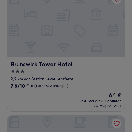
Brunswick Tower Hotel
Brunswick Tower Hotel
3.0-
Sterne-
2,2 km von Station Jewell entfernt
Unterkunft
7.8
7,8/10
Gut
(1.000 Bewertungen)
von
Der
64 €
10,
Preis
Gut,
inkl. Steuern & Gebühren
beträgt
20. Aug.–21. Aug.
(1.000
64 €
Bewertungen)
Quality Apartments North Melbourne