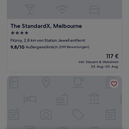
The StandardX, Melbourne
The StandardX, Melbourne
4.0-
Sterne-
Fitzroy, 2,8 km von Station Jewell entfernt
Unterkunft
9.8
9,8/10
Außergewöhnlich
(299 Bewertungen)
von
Der
117 €
10,
Preis
Außergewöhnlich,
inkl. Steuern & Gebühren
beträgt
24. Aug.–25. Aug.
(299
117 €
Bewertungen)
Turnkey Accommodation – North Melbourne