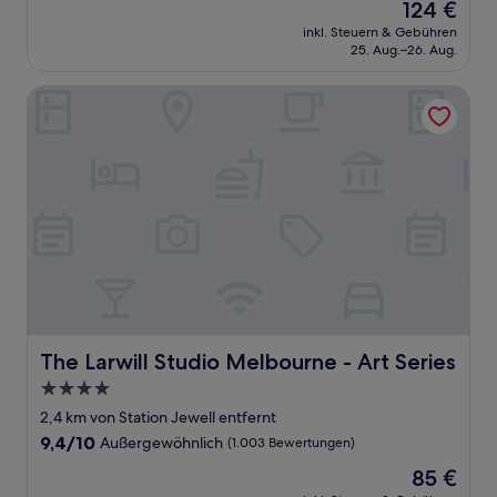
Der
124 €
10,
Preis
Außergewöhnlich,
inkl. Steuern & Gebühren
beträgt
25. Aug.–26. Aug.
(648
124 €
Bewertungen)
The Larwill Studio Melbourne - Art Series
The Larwill Studio Melbourne - Art Series
The Larwill Studio Melbourne - Art Series
4.0-
Sterne-
2,4 km von Station Jewell entfernt
Unterkunft
9.4
9,4/10
Außergewöhnlich
(1.003 Bewertungen)
von
Der
85 €
10,
Preis