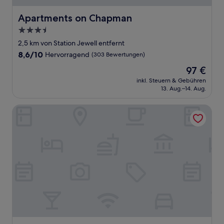
Apartments on Chapman
Apartments on Chapman
3.5-
Sterne-
2,5 km von Station Jewell entfernt
Unterkunft
8.6
8,6/10
Hervorragend
(303 Bewertungen)
von
Der
97 €
10,
Preis
Hervorragend,
inkl. Steuern & Gebühren
beträgt
13. Aug.–14. Aug.
(303
97 €
Bewertungen)
RNR Serviced Apartments North Melbourne