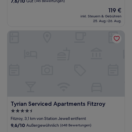
7.6
7,6/10
Gut
(145 Bewertungen)
von
Der
119 €
10,
Preis
Gut,
inkl. Steuern & Gebühren
beträgt
25. Aug.–26. Aug.
(145
119 €
Bewertungen)
Tyrian Serviced Apartments Fitzroy
Tyrian Serviced Apartments Fitzroy
Tyrian Serviced Apartments Fitzroy
4.5-
Sterne-
Fitzroy, 3,1 km von Station Jewell entfernt
Unterkunft
9.6
9,6/10
Außergewöhnlich
(648 Bewertungen)
von