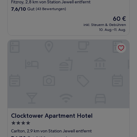
Sterne-
Fitzroy, 2,8 km von Station Jewell entfernt
Unterkunft
7.6
7,6/10
Gut
(43 Bewertungen)
von
Der
60 €
10,
Preis
Gut,
inkl. Steuern & Gebühren
beträgt
10. Aug.–11. Aug.
(43
60 €
Bewertungen)
Clocktower Apartment Hotel
Clocktower Apartment Hotel
Clocktower Apartment Hotel
4.0-
Sterne-
Carlton, 2,9 km von Station Jewell entfernt
Unterkunft