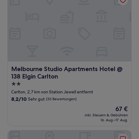
Melbourne Studio Apartments Hotel @ 138 Elgin Carlton
Melbourne Studio Apartments Hotel @
138 Elgin Carlton
2.0-
Sterne-
Carlton, 2,7 km von Station Jewell entfernt
Unterkunft
8.2
8,2/10
Sehr gut
(33 Bewertungen)
von
Der
67 €
10,
Preis
Sehr
inkl. Steuern & Gebühren
beträgt
16. Aug.–17. Aug.
gut,
67 €
(33
Bewertungen)
Park Squire Motor Inn and Serviced Apartments