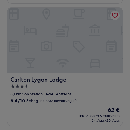
80 €
Bewertungen)
Carlton Lygon Lodge
Carlton Lygon Lodge
Carlton Lygon Lodge
3.5-
Sterne-
3,1 km von Station Jewell entfernt
Unterkunft
8.4
8,4/10
Sehr gut
(1.002 Bewertungen)
von
Der
62 €
10,
Preis
Sehr
inkl. Steuern & Gebühren
beträgt
24. Aug.–25. Aug.
gut,
62 €
(1.002