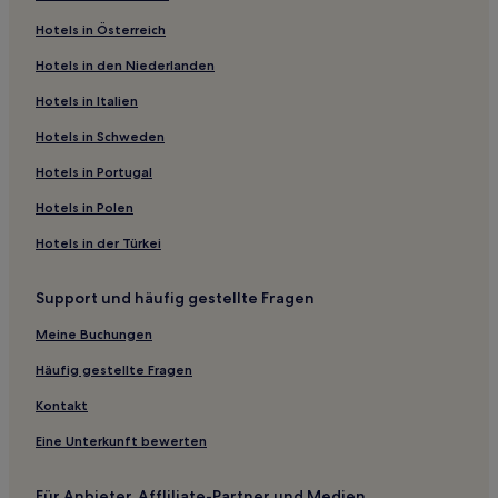
Hotels mit Parkplatz in Sandringham
Hotels in Österreich
Hotels mit Parkplatz in Red Hill
Hotels in den Niederlanden
Hotels mit Pool nahe Half Moon Beach
Hotels mit Parkplatz in Sanctuary Lakes
Hotels in Italien
Familien nahe East End Theatre District
Hotels in Schweden
Hotels mit Pool in Torquay
Hotels in Portugal
Luxus in Torquay
Hotels in Polen
Hotels mit Küchenzeile in Rosebud
Hotels in der Türkei
Hotels mit Parkplatz in Parkville
Support und häufig gestellte Fragen
Familien in Daylesford
Business in Daylesford
Meine Buchungen
Haustierfreundliche in Daylesford
Häufig gestellte Fragen
Luxus in Daylesford
Kontakt
Hotels mit Küchenzeile in Dromana
Eine Unterkunft bewerten
Hotels mit Pool nahe Martha Cove
Für Anbieter, Affliliate-Partner und Medien