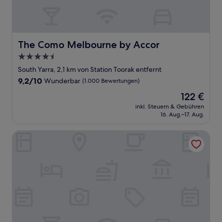
The Como Melbourne by Accor
The Como Melbourne by Accor
4.5-
Sterne-
South Yarra, 2,1 km von Station Toorak entfernt
Unterkunft
9.2
9,2/10
Wunderbar
(1.000 Bewertungen)
von
Der
122 €
10,
Preis
Wunderbar,
inkl. Steuern & Gebühren
beträgt
16. Aug.–17. Aug.
(1.000
122 €
Bewertungen)
View Melbourne