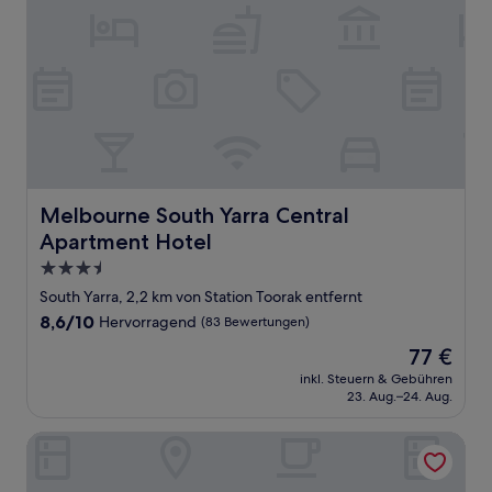
Melbourne South Yarra Central Apartment Hotel
Melbourne South Yarra Central
Apartment Hotel
3.5-
Sterne-
South Yarra, 2,2 km von Station Toorak entfernt
Unterkunft
8.6
8,6/10
Hervorragend
(83 Bewertungen)
von
Der
77 €
10,
Preis
Hervorragend,
inkl. Steuern & Gebühren
beträgt
23. Aug.–24. Aug.
(83
77 €
Bewertungen)
District South Yarra