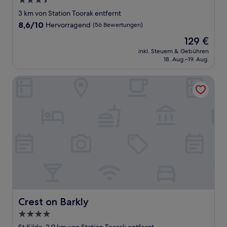
3.5-
Sterne-
3 km von Station Toorak entfernt
Unterkunft
8.6
8,6/10
Hervorragend
(56 Bewertungen)
von
Der
129 €
10,
Preis
Hervorragend,
inkl. Steuern & Gebühren
beträgt
18. Aug.–19. Aug.
(56
129 €
Bewertungen)
Crest on Barkly
Crest on Barkly
Crest on Barkly
4.0-
Sterne-