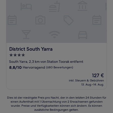
District South Yarra
District South Yarra
4.0-
Sterne-
South Yarra, 2,3 km von Station Toorak entfernt
Unterkunft
8.8
8,8/10
Hervorragend
(680 Bewertungen)
von
Der
127 €
10,
Preis
Hervorragend,
inkl. Steuern & Gebühren
beträgt
13. Aug.–14. Aug.
(680
127 €
Bewertungen)
Dies
Dies ist der niedrigste Preis pro Nacht, der in den letzten 24 Stunden für
einen Aufenthalt mit 1 Übernachtung von 2 Erwachsenen gefunden
ist
wurde. Preise und Verfügbarkeiten können sich ändern. Es können
der
zusätzliche Bedingungen gelten.
niedrigste