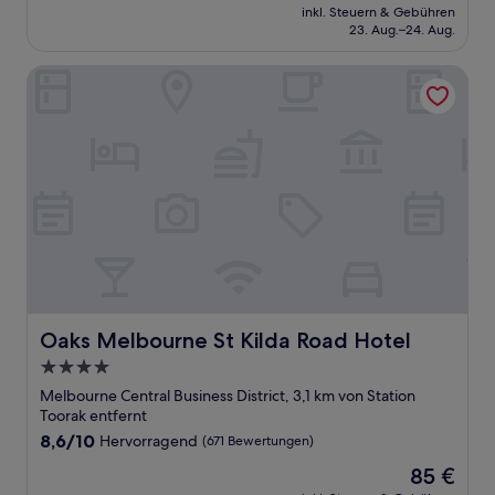
Preis
Sehr
inkl. Steuern & Gebühren
beträgt
23. Aug.–24. Aug.
gut,
105 €
(1.001
Bewertungen)
Oaks Melbourne St Kilda Road Hotel
Oaks Melbourne St Kilda Road Hotel
Oaks Melbourne St Kilda Road Hotel
4.0-
Sterne-
Melbourne Central Business District, 3,1 km von Station
Unterkunft
Toorak entfernt
8.6
8,6/10
Hervorragend
(671 Bewertungen)
von
Der
85 €
10,
Preis