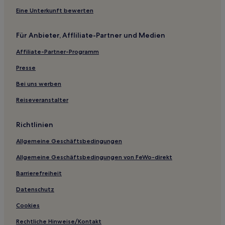
Hotels mit Küchenzeile in Dromana
Eine Unterkunft bewerten
Hotels mit Pool nahe Martha Cove
Für Anbieter, Affliliate-Partner und Medien
Hotels mit Parkplatz in Moonee Ponds
Affiliate-Partner-Programm
Hotels mit inbegriffenem Frühstück in Melbourne
Lgbtqia-Freundliche in Melbourne
Presse
Haustierfreundliche in Melbourne
Bei uns werben
Hotels mit Casino in Melbourne
Reiseveranstalter
Hotels mit Parkplatz in Sassafras
Richtlinien
Business in Northern Suburbs
Allgemeine Geschäftsbedingungen
Hotels mit Parkplatz in Macedon
Allgemeine Geschäftsbedingungen von FeWo-direkt
Hotels mit Parkplatz in Sorrento
Luxus in Sorrento
Barrierefreiheit
Familien in Point Lonsdale
Datenschutz
Luxus in Fitzroy
Cookies
Familien nahe Flinders Lane
Rechtliche Hinweise/Kontakt