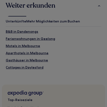
Weiter erkunden
Unterkünfte
Mehr Möglichkeiten zum Buchen
B&B in Dandenongs
Ferienwohnungen in Geelong
Motels in Melbourne
Aparthotels in Melbourne
Gasthäuser in Melbourne
Cottages in Daylesford
Motels in Victoria
Aparthotels in Southbank
Familien in Queenscliff
Luxus in West Melbourne
Top-Reiseziele
Hotels mit Küchenzeile in East Melbourne