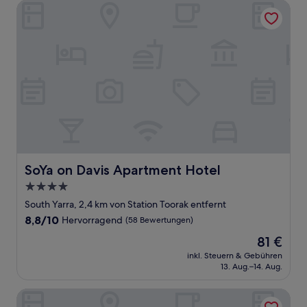
SoYa on Davis Apartment Hotel
SoYa on Davis Apartment Hotel
SoYa on Davis Apartment Hotel
4.0-
Sterne-
South Yarra, 2,4 km von Station Toorak entfernt
Unterkunft
8.8
8,8/10
Hervorragend
(58 Bewertungen)
von
Der
81 €
10,
Preis
Hervorragend,
inkl. Steuern & Gebühren
beträgt
13. Aug.–14. Aug.
(58
81 €
Bewertungen)
In The Brick Spa & Hotel