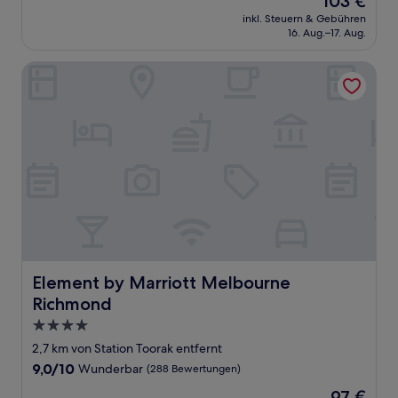
103 €
10,
Preis
Wunderbar,
inkl. Steuern & Gebühren
beträgt
16. Aug.–17. Aug.
(2.273
103 €
Bewertungen)
Element by Marriott Melbourne Richmond
Element by Marriott Melbourne Richmond
Element by Marriott Melbourne
Richmond
4.0-
Sterne-
2,7 km von Station Toorak entfernt
Unterkunft
9.0
9,0/10
Wunderbar
(288 Bewertungen)
von
Der
97 €