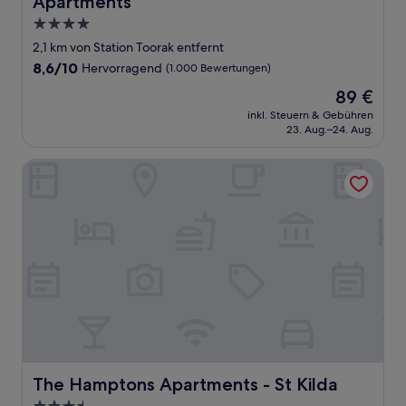
Apartments
4.0-
Sterne-
2,1 km von Station Toorak entfernt
Unterkunft
8.6
8,6/10
Hervorragend
(1.000 Bewertungen)
von
Der
89 €
10,
Preis
Hervorragend,
inkl. Steuern & Gebühren
beträgt
23. Aug.–24. Aug.
(1.000
89 €
Bewertungen)
The Hamptons Apartments - St Kilda
The Hamptons Apartments - St Kilda
The Hamptons Apartments - St Kilda