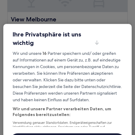
View Melbourne
View Melbourne
4.0-
Sterne-
Ihre Privatsphäre ist uns
Melbourne Central Business District, 3,2 km von Station
Unterkunft
Toorak entfernt
wichtig
8.8
8,8/10
Hervorragend
(1.419 Bewertungen)
von
Wir und unsere
16
Partner speichern und/ oder greifen
Der
79 €
10,
auf Informationen auf einem Gerät zu, z.B. auf eindeutige
Preis
Hervorragend,
inkl. Steuern & Gebühren
beträgt
Kennungen in Cookies, um personenbezogene Daten zu
23. Aug.–24. Aug.
(1.419
79 €
Bewertungen)
verarbeiten. Sie können Ihre Präferenzen akzeptieren
SoYa Apartment Hotel
oder verwalten. Klicken Sie dazu bitte unten oder
besuchen Sie jederzeit die Seite der Datenschutzrichtlinie.
Diese Präferenzen werden unseren Partnern signalisiert
und haben keinen Einfluss auf Surfdaten.
Wir und unsere Partner verarbeiten Daten, um
Folgendes bereitzustellen:
Verwendung genauer Standortdaten. Endgeräteeigenschaften zur
Identifikation aktiv abfragen. Speichern von oder Zugriff auf
Informationen auf einem Endgerät. Personalisierte Werbung und