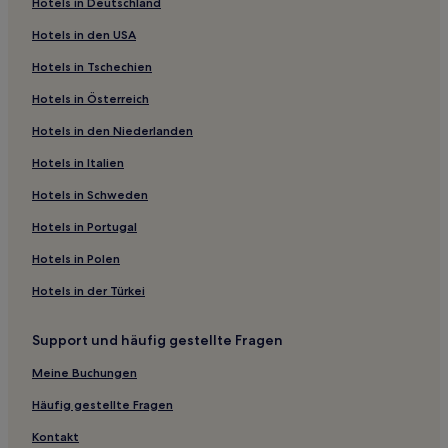
Hotels in Deutschland
Hotels mit Pool in East Melbourne
Hotels in den USA
Luxus in East Melbourne
Hotels in Tschechien
Hotels mit Parkplatz in Sandringham
Hotels in Österreich
Hotels mit Parkplatz in Red Hill
Hotels in den Niederlanden
Hotels mit Pool nahe Half Moon Beach
Hotels mit Parkplatz in Sanctuary Lakes
Hotels in Italien
Familien nahe East End Theatre District
Hotels in Schweden
Luxus in Torquay
Hotels in Portugal
Hotels mit Pool in Torquay
Hotels in Polen
Hotels mit Küchenzeile in Rosebud
Hotels in der Türkei
Hotels mit Parkplatz in Parkville
Support und häufig gestellte Fragen
Haustierfreundliche in Daylesford
Familien in Daylesford
Meine Buchungen
Luxus in Daylesford
Häufig gestellte Fragen
Business in Daylesford
Kontakt