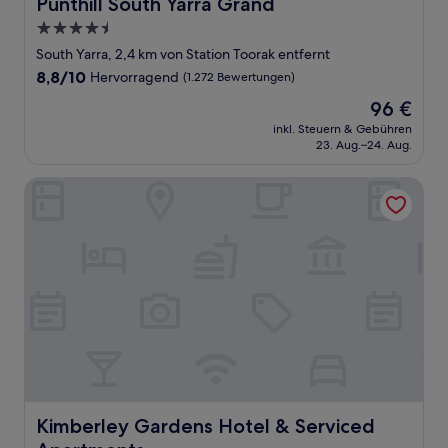
Punthill South Yarra Grand
Punthill South Yarra Grand
4.5-
Sterne-
South Yarra, 2,4 km von Station Toorak entfernt
Unterkunft
8.8
8,8/10
Hervorragend
(1.272 Bewertungen)
von
Der
96 €
10,
Preis
Hervorragend,
inkl. Steuern & Gebühren
beträgt
23. Aug.–24. Aug.
(1.272
96 €
Bewertungen)
Kimberley Gardens Hotel & Serviced Apartments
Kimberley Gardens Hotel & Serviced Apartments
Kimberley Gardens Hotel & Serviced