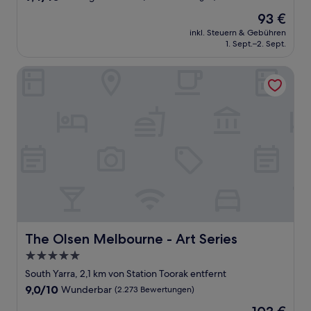
von
Der
93 €
10,
Preis
Außergewöhnlich,
inkl. Steuern & Gebühren
beträgt
1. Sept.–2. Sept.
(700
93 €
Bewertungen)
The Olsen Melbourne - Art Series
The Olsen Melbourne - Art Series
The Olsen Melbourne - Art Series
5.0-
Sterne-
South Yarra, 2,1 km von Station Toorak entfernt
Unterkunft
9.0
9,0/10
Wunderbar
(2.273 Bewertungen)
von
Der