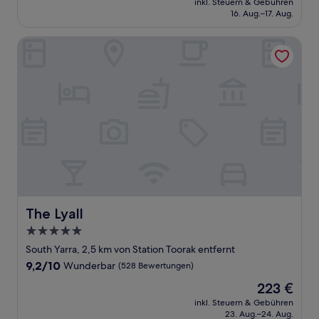
Hervorragend,
inkl. Steuern & Gebühren
beträgt
16. Aug.–17. Aug.
(671
85 €
Bewertungen)
The Lyall
The Lyall
The Lyall
5.0-
Sterne-
South Yarra, 2,5 km von Station Toorak entfernt
Unterkunft
9.2
9,2/10
Wunderbar
(528 Bewertungen)
von
Der
223 €
10,
Preis
Wunderbar,
inkl. Steuern & Gebühren
beträgt
23. Aug.–24. Aug.
(528