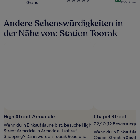
Grand
1.272 Bewert
zusätzliche
Sterne-
Bedingungen
Unterkunft
gelten.
Andere Sehenswürdigkeiten in
der Nähe von: Station Toorak
High Street Armadale
Chapel Street
7.2/10 (12 Bewertungen
Wenn du in Einkaufslaune bist, besuche High
Street Armadale in Armadale. Lust auf
Wenn du in Einkaufslau
Shopping? Dann werden Toorak Road und
Chapel Street in South 