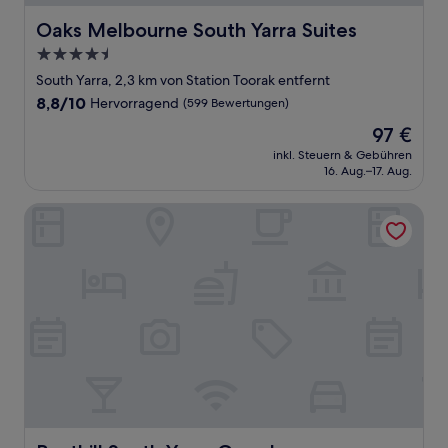
Oaks Melbourne South Yarra Suites
Oaks Melbourne South Yarra Suites
4.5-
Sterne-
South Yarra, 2,3 km von Station Toorak entfernt
Unterkunft
8.8
8,8/10
Hervorragend
(599 Bewertungen)
von
Der
97 €
10,
Preis
Hervorragend,
inkl. Steuern & Gebühren
beträgt
16. Aug.–17. Aug.
(599
97 €
Bewertungen)
Punthill South Yarra Grand