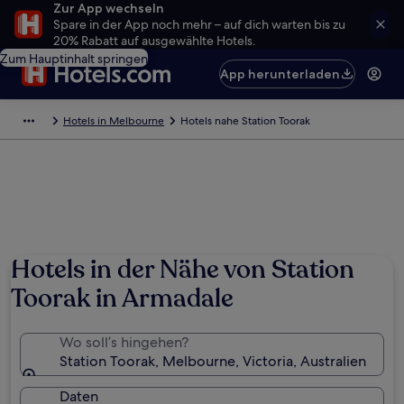
Zur App wechseln
Spare in der App noch mehr – auf dich warten bis zu
20% Rabatt auf ausgewählte Hotels.
Zum Hauptinhalt springen
App herunterladen
Hotels in Melbourne
Hotels nahe Station Toorak
Hotels in der Nähe von Station
Toorak in Armadale
Wo soll’s hingehen?
Station Toorak, Melbourne, Victoria, Australien
Daten