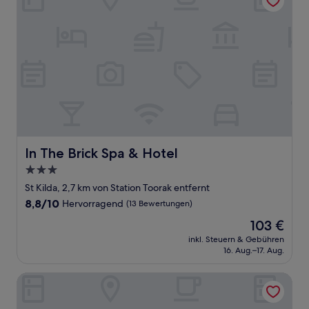
In The Brick Spa & Hotel
In The Brick Spa & Hotel
3.0-
Sterne-
St Kilda, 2,7 km von Station Toorak entfernt
Unterkunft
8.8
8,8/10
Hervorragend
(13 Bewertungen)
von
Der
103 €
10,
Preis
Hervorragend,
inkl. Steuern & Gebühren
beträgt
16. Aug.–17. Aug.
(13
103 €
Bewertungen)
Melbourne South Yarra Central Apartment Hotel