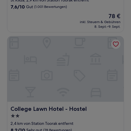
St Kilda, 2,9 km von Station Toorak entfernt
Unterkunft
7.6
7,6/10
Gut
(1.001 Bewertungen)
von
Der
78 €
10,
Preis
Gut,
inkl. Steuern & Gebühren
beträgt
8. Sept.–9. Sept.
(1.001
78 €
Bewertungen)
College Lawn Hotel - Hostel
College Lawn Hotel - Hostel
College Lawn Hotel - Hostel
2.0-
Sterne-
2,4 km von Station Toorak entfernt
Unterkunft
8.2
8,2/10
Sehr gut
(78 Bewertungen)