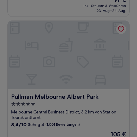
10,
Preis
Wunderbar,
inkl. Steuern & Gebühren
beträgt
23. Aug.–24. Aug.
(288
97 €
Bewertungen)
Pullman Melbourne Albert Park
Pullman Melbourne Albert Park
Pullman Melbourne Albert Park
5.0-
Sterne-
Melbourne Central Business District, 3,2 km von Station
Unterkunft
Toorak entfernt
8.4
8,4/10
Sehr gut
(1.001 Bewertungen)
von
Der
105 €
10,