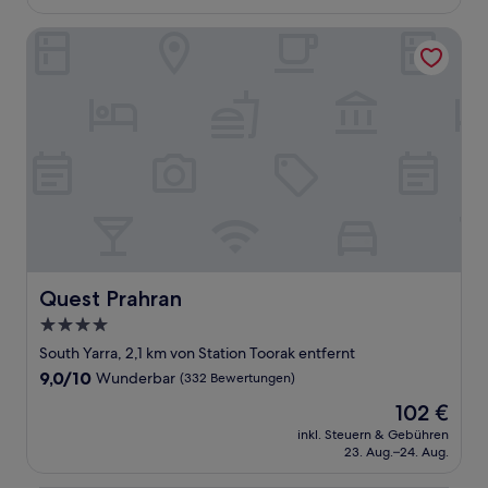
223 €
Bewertungen)
Quest Prahran
Quest Prahran
Quest Prahran
4.0-
Sterne-
South Yarra, 2,1 km von Station Toorak entfernt
Unterkunft
9.0
9,0/10
Wunderbar
(332 Bewertungen)
von
Der
102 €
10,
Preis
Wunderbar,
inkl. Steuern & Gebühren
beträgt
23. Aug.–24. Aug.
(332
102 €
Bewertungen)