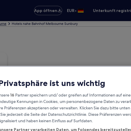
•
App öffnen
EUR
Unterkunft registr
urne
Hotels nahe Bahnhof Melbourne Sunbury
 Privatsphäre ist uns wichtig
nsere
16
Partner speichern und/ oder greifen auf Informationen auf ein
eindeutige Kennungen in Cookies, um personenbezogene Daten zu verarb
e Präferenzen akzeptieren oder verwalten. Klicken Sie dazu bitte unten
ie jederzeit die Seite der Datenschutzrichtlinie. Diese Präferenzen we
ignalisiert und haben keinen Einfluss auf Surfdaten.
unsere Partner verarbeiten Daten, um Folgendes bereitzustelle