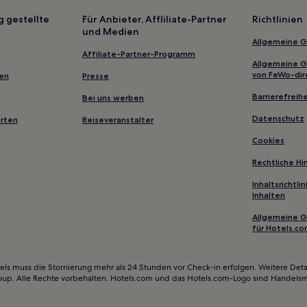
Taylors Hill: Hotels
g gestellte
Für Anbieter, Affliliate-Partner
Richtlinien
und Medien
Ravenhall: Hotels
Allgemeine 
Gladstone Park: Hotels
Affiliate-Partner-Programm
Allgemeine 
Bulla: Hotels
von FeWo-dir
gen
Presse
Roxburgh Park: Hotels
Barrierefreihe
Bei uns werben
Sunbury: Hotels
Datenschutz
erten
Reiseveranstalter
Taylors Lakes: Hotels
Cookies
Diggers Rest: Hotels
Rechtliche H
St. Albans: Hotels
Inhaltsrichtl
Inhalten
3-Sterne-Hotels in Golden Squ
4-Sterne-Hotels in Box Hill
Allgemeine 
für Hotels.c
5-Sterne-Hotels in Ballarat
3-Sterne-Hotels in Point Cook
els muss die Stornierung mehr als 24 Stunden vor Check-in erfolgen. Weitere Detai
oup. Alle Rechte vorbehalten. Hotels.com und das Hotels.com-Logo sind Handels
3-Sterne-Hotels in Footscray
Luxus in West Melbourne