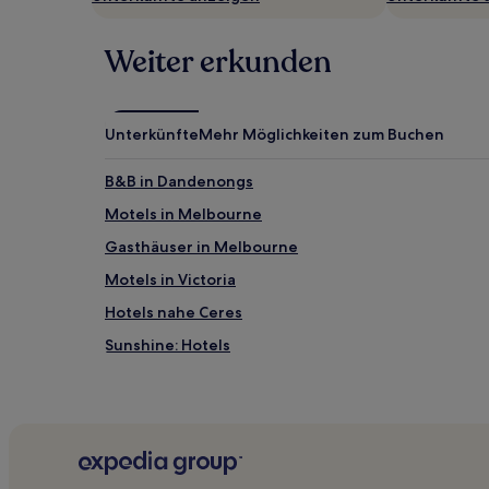
Weiter erkunden
Unterkünfte
Mehr Möglichkeiten zum Buchen
B&B in Dandenongs
Motels in Melbourne
Gasthäuser in Melbourne
Motels in Victoria
Hotels nahe Ceres
Sunshine: Hotels
Coolaroo: Hotels
Airport West: Hotels
Ascot Vale: Hotels
Tullamarine: Hotels