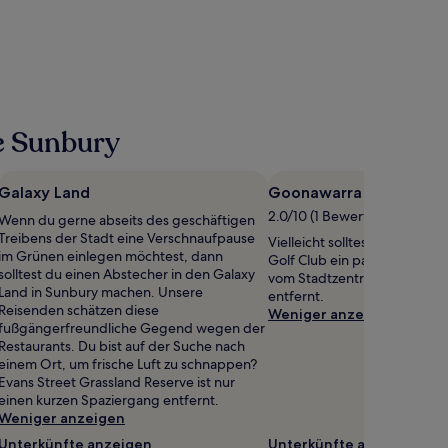
e Sunbury
Galaxy Land
Goonawarra Golf Club
2.0/10 (1 Bewertung)
Wenn du gerne abseits des geschäftigen
Treibens der Stadt eine Verschnaufpause
Vielleicht solltest du auf d
im Grünen einlegen möchtest, dann
Golf Club ein paar Runden d
solltest du einen Abstecher in den Galaxy
vom Stadtzentrum von Melb
Land in Sunbury machen. Unsere
entfernt.
Reisenden schätzen diese
Weniger anzeigen
fußgängerfreundliche Gegend wegen der
Restaurants. Du bist auf der Suche nach
einem Ort, um frische Luft zu schnappen?
Evans Street Grassland Reserve ist nur
einen kurzen Spaziergang entfernt.
Weniger anzeigen
Unterkünfte anzeigen
Unterkünfte anzeigen