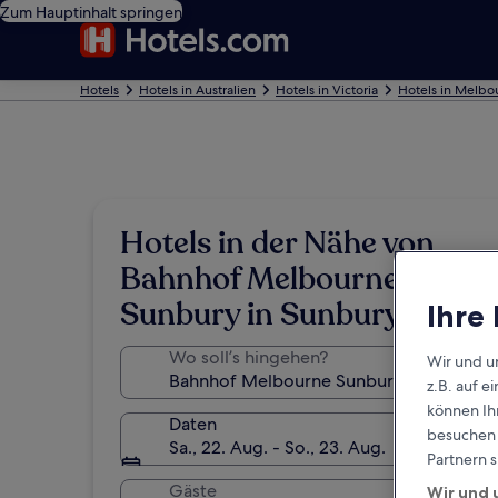
Zum Hauptinhalt springen
Hotels
Hotels in Australien
Hotels in Victoria
Hotels in Melbo
Hotels in der Nähe von
Bahnhof Melbourne
Sunbury in Sunbury
Ihre
Wo soll’s hingehen?
Wir und u
z.B. auf 
können Ihr
Daten
besuchen S
Sa., 22. Aug. - So., 23. Aug.
Partnern s
Gäste
Wir und 