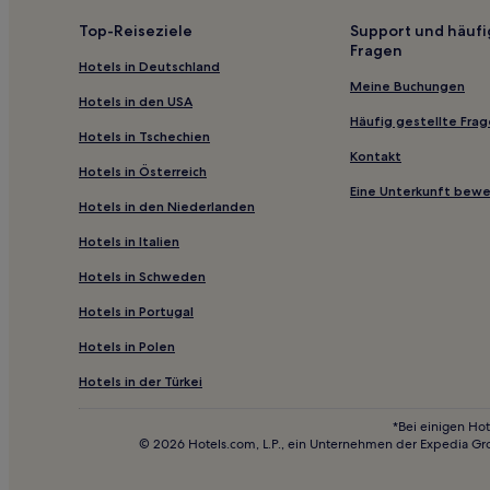
Hotels nahe Highpoint Shopping Centre
Top-Reiseziele
Support und häufi
Fragen
Maidstone: Hotels
Hotels in Deutschland
Caroline Springs: Hotels
Meine Buchungen
Hotels in den USA
Keilor Downs: Hotels
Häufig gestellte Fra
Hotels in Tschechien
Maddingley: Hotels
Kontakt
Hotels in Österreich
Long Forest: Hotels
Eine Unterkunft bew
Hotels in den Niederlanden
Victoria: Hotels
Hotels in Italien
Chintin Hotels
Hotels in Schweden
Hotels nahe Station Pascoe Vale
Hotels in Portugal
3-Sterne-Hotels in North Melbourne
4-Sterne-Hotels in Sorrento
Hotels in Polen
3-Sterne-Hotels in Box Hill
Hotels in der Türkei
3-Sterne-Hotels in South Melbourne
*Bei einigen Hot
© 2026 Hotels.com, L.P., ein Unternehmen der Expedia Gr
4-Sterne-Hotels in Richmond
Familien in Queenscliff