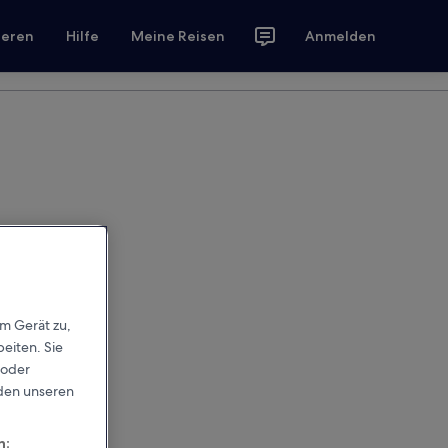
ieren
Hilfe
Meine Reisen
Anmelden
em Gerät zu,
eiten. Sie
 oder
rden unseren
n: