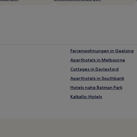
Ferienwohnungen in Geelong
Aparthotels in Melbourne
Cottages in Daylesford
Aparthotels in Southbank
Hotels nahe Batman Park
Kalkallo: Hotels
Hotels nahe Galaxy Land
Hesket Hotels
Brunswick: Hotels
Gisborne Hotels