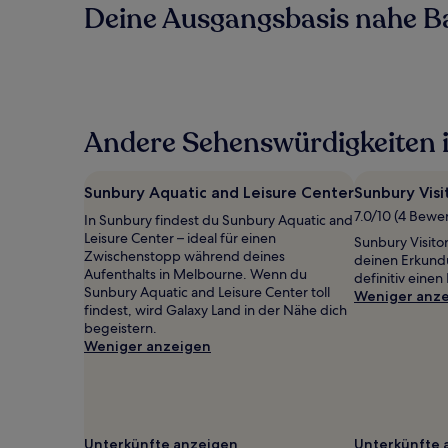
Deine Ausgangsbasis nahe 
Andere Sehenswürdigkeiten 
Sunbury Aquatic and Leisure Center
Sunbury Visi
7.0/10 (4 Bewe
In Sunbury findest du Sunbury Aquatic and
Leisure Center – ideal für einen
Sunbury Visitor
Zwischenstopp während deines
deinen Erkund
Aufenthalts in Melbourne. Wenn du
definitiv einen
Sunbury Aquatic and Leisure Center toll
Weniger anz
findest, wird Galaxy Land in der Nähe dich
begeistern.
Weniger anzeigen
Unterkünfte anzeigen
Unterkünfte 