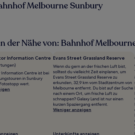
Bahnhof Melbourne Sunbury
in der Nähe von: Bahnhof Melbourn
tor Information Centre
Evans Street Grassland Reserve
rtungen)
Wenn du gern an der frischen Luft bist,
solltest du vielleicht Zeit einplanen, um
 Information Centre ist bei
Evans Street Grassland Reserve zu
ungstouren in Sunbury
erkunden, 32,9 km vom Stadtzentrum von
 Fotostopp wert.
Melbourne entfernt. Du bist auf der Suche
eigen
nach einem Ort, um frische Luft zu
schnappen? Galaxy Land ist nur einen
kurzen Spaziergang entfernt.
Weniger anzeigen
anzeigen
Unterkünfte anzeigen