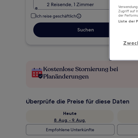
2 Reisende, 1 Zimmer
Verwendung g
Zugriff auf 
Ich reise geschäftlich
der Perform
Liste der 
Suchen
Zwec
Kostenlose Stornierung bei
Planänderungen
Überprüfe die Preise für diese Daten
Heute
8. Aug. - 9. Aug.
Empfohlene Unterkünfte