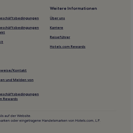
Weitere Informationen
Geschäftsbedingungen
Über uns
Geschäftsbedingungen
Karriere
ekt
Reiseführer
it
Hotels.com Rewards
inweise/Kontakt
inien und Melden von
are
Geschäftsbedingungen
om Rewards
ls auf der Website.
marken oder eingetragene Handelsmarken von Hotels.com, L.P.