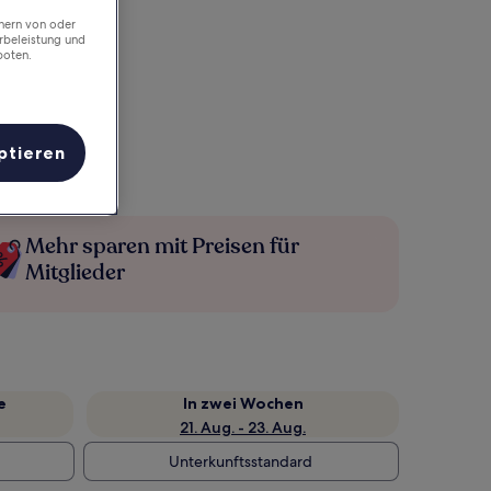
chern von oder
rbeleistung und
boten.
ptieren
Mehr sparen mit Preisen für
Mitglieder
e
In zwei Wochen
21. Aug. - 23. Aug.
Unterkunftsstandard