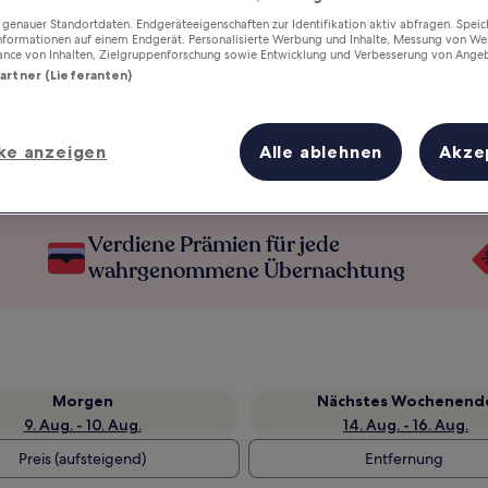
enauer Standortdaten. Endgeräteeigenschaften zur Identifikation aktiv abfragen. Spei
Informationen auf einem Endgerät. Personalisierte Werbung und Inhalte, Messung von We
ance von Inhalten, Zielgruppenforschung sowie Entwicklung und Verbesserung von Ange
Partner (Lieferanten)
ke anzeigen
Alle ablehnen
Akze
Verdiene Prämien für jede
wahrgenommene Übernachtung
Morgen
Nächstes Wochenend
9. Aug. - 10. Aug.
14. Aug. - 16. Aug.
Preis (aufsteigend)
Entfernung