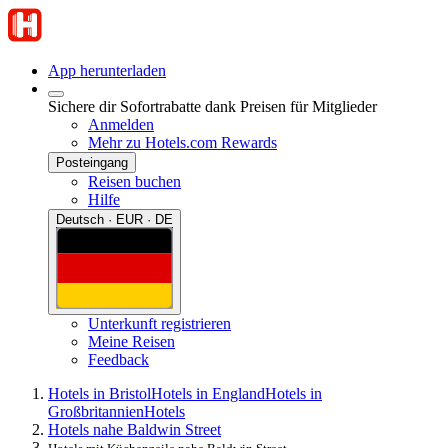
App herunterladen
Sichere dir Sofortrabatte dank Preisen für Mitglieder
Anmelden
Mehr zu Hotels.com Rewards
Posteingang
Reisen buchen
Hilfe
Deutsch · EUR · DE
Unterkunft registrieren
Meine Reisen
Feedback
Hotels in Bristol
Hotels in England
Hotels in
Großbritannien
Hotels
Hotels nahe Baldwin Street