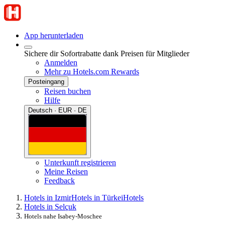
App herunterladen
Sichere dir Sofortrabatte dank Preisen für Mitglieder
Anmelden
Mehr zu Hotels.com Rewards
Posteingang
Reisen buchen
Hilfe
Deutsch · EUR · DE
Unterkunft registrieren
Meine Reisen
Feedback
Hotels in Izmir
Hotels in Türkei
Hotels
Hotels in Selçuk
Hotels nahe Isabey-Moschee