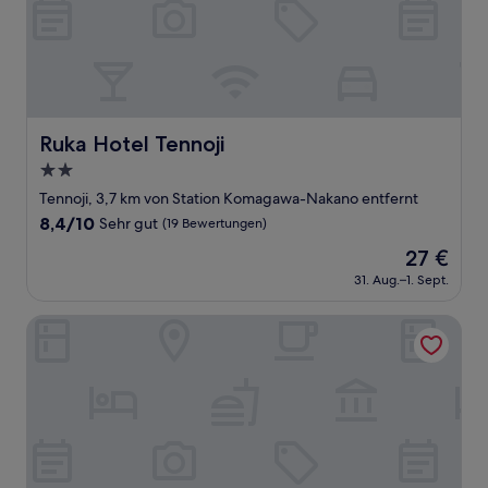
Ruka Hotel Tennoji
Ruka Hotel Tennoji
2.0-
Sterne-
Tennoji, 3,7 km von Station Komagawa-Nakano entfernt
Unterkunft
8.4
8,4/10
Sehr gut
(19 Bewertungen)
von
Der
27 €
10,
Preis
Sehr
31. Aug.–1. Sept.
beträgt
gut,
27 €
(19
SAYA Suite Kishinosato
Bewertungen)