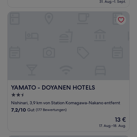
Gut,
31. Aug.–1. Sept.
beträgt
(1.001
44 €
Bewertungen)
YAMATO - DOYANEN HOTELS
YAMATO - DOYANEN HOTELS
YAMATO - DOYANEN HOTELS
2.5-
Sterne-
Nishinari, 3,9 km von Station Komagawa-Nakano entfernt
Unterkunft
7.2
7,2/10
Gut
(177 Bewertungen)
von
Der
13 €
10,
Preis
Gut,
17. Aug.–18. Aug.
beträgt
(177
13 €
Bewertungen)