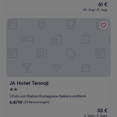
von
Der
61 €
10,
Preis
Hervorragend,
30. Aug.–31. Aug.
beträgt
(1.004
61 €
Bewertungen)
JA Hotel Tennoji
JA Hotel Tennoji
JA Hotel Tennoji
2.0-
Sterne-
1,9 km von Station Komagawa-Nakano entfernt
Unterkunft
6.8
6,8/10
(29 Bewertungen)
von
Der
33 €
10,
Preis
(29
2. Sept.–3. Sept.