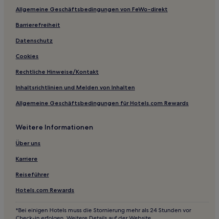
Allgemeine Geschäftsbedingungen von FeWo-direkt
Hotels nahe Shiba Ryotaro Memorial Museum
Hotels nahe Station Tezukayama
Barrierefreiheit
Hotels nahe Station Tengachaya
Datenschutz
Hotels nahe JR Namba Station
Cookies
Hotels nahe Station Dōbutsuen-mae
Rechtliche Hinweise/Kontakt
Sumiyoshi: Hotels
Inhaltsrichtlinien und Melden von Inhalten
Hotels nahe Schrein von Abe no Seimei
Allgemeine Geschäftsbedingungen für Hotels.com Rewards
Hotels nahe Osaka International Peace Center
Weitere Informationen
Hotels nahe Bahnhof Sakaishi
Hotels nahe Straßenbahnhaltestelle Sumiyoshitoriimae
Über uns
Hotels nahe Tempel Shitenno-ji
Karriere
Hotels nahe Glico-Leuchtreklame in Dotonbori
Reiseführer
Hotels nahe Tamatsukuri Inari-Schrein
Hotels.com Rewards
Hotels nahe Station Bishōen
*Bei einigen Hotels muss die Stornierung mehr als 24 Stunden vor
Hotels nahe Tennoji Park
Check-in erfolgen. Weitere Details auf der Website.