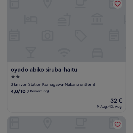
oyado abiko siruba-haitu
oyado abiko siruba-haitu
2.0-
Sterne-
3 km von Station Komagawa-Nakano entfernt
Unterkunft
4.0
4,0/10
(1 Bewertung)
von
Der
32 €
10,
Preis
(1
9. Aug.–10. Aug.
beträgt
Bewertung)
32 €
Hostel Takeyado