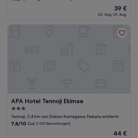
von
Der
39 €
10,
Preis
Sehr
20. Aug.–21. Aug.
beträgt
gut,
39 €
(445
APA Hotel Tennoji Ekimae
Bewertungen)
APA Hotel Tennoji Ekimae
APA Hotel Tennoji Ekimae
3.0-
Sterne-
Tennoji, 3,4 km von Station Komagawa-Nakano entfernt
Unterkunft
7.8
7,8/10
Gut
(1.001 Bewertungen)
von
Der
44 €
10,
Preis