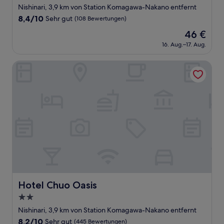
Sterne-
Nishinari, 3,9 km von Station Komagawa-Nakano entfernt
Unterkunft
8.4
8,4/10
Sehr gut
(108 Bewertungen)
von
Der
46 €
10,
Preis
Sehr
16. Aug.–17. Aug.
beträgt
gut,
46 €
(108
Hotel Chuo Oasis
Bewertungen)
Hotel Chuo Oasis
Hotel Chuo Oasis
2.0-
Sterne-
Nishinari, 3,9 km von Station Komagawa-Nakano entfernt
Unterkunft
8.2
8,2/10
Sehr gut
(445 Bewertungen)