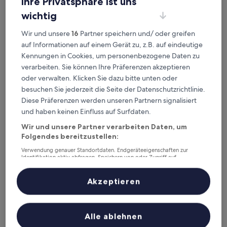
Ihre Privatsphäre ist uns
wichtig
Wir und unsere
16
Partner speichern und/ oder greifen
Guest house Laule'a Tennoji
Guest house Laule'a Tennoji
auf Informationen auf einem Gerät zu, z.B. auf eindeutige
2.5-
Kennungen in Cookies, um personenbezogene Daten zu
Sterne-
2,9 km von Station Komagawa-Nakano entfernt
verarbeiten. Sie können Ihre Präferenzen akzeptieren
Unterkunft
9.0
9,0/10
Wunderbar
(89 Bewertungen)
oder verwalten. Klicken Sie dazu bitte unten oder
von
besuchen Sie jederzeit die Seite der Datenschutzrichtlinie.
Der
35 €
10,
Diese Präferenzen werden unseren Partnern signalisiert
Preis
Wunderbar,
31. Aug.–1. Sept.
beträgt
und haben keinen Einfluss auf Surfdaten.
(89
35 €
Bewertungen)
R HOTEL RE.OSAKA NAGAI PARK
Wir und unsere Partner verarbeiten Daten, um
Folgendes bereitzustellen:
Verwendung genauer Standortdaten. Endgeräteeigenschaften zur
Identifikation aktiv abfragen. Speichern von oder Zugriff auf
Informationen auf einem Endgerät. Personalisierte Werbung und
Inhalte, Messung von Werbeleistung und der Performance von Inhalten,
Zielgruppenforschung sowie Entwicklung und Verbesserung von
Akzeptieren
Angeboten.
Liste der Partner (Lieferanten)
Alle ablehnen