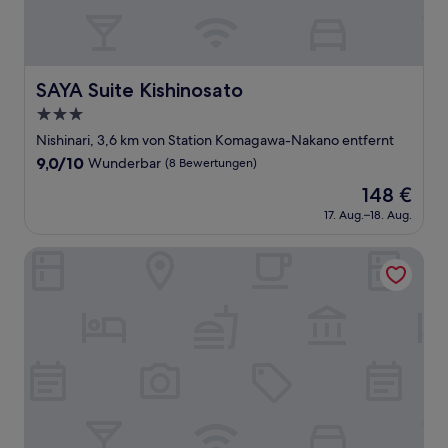
SAYA Suite Kishinosato
SAYA Suite Kishinosato
3.0-
Sterne-
Nishinari, 3,6 km von Station Komagawa-Nakano entfernt
Unterkunft
9.0
9,0/10
Wunderbar
(8 Bewertungen)
von
Der
148 €
10,
Preis
Wunderbar,
17. Aug.–18. Aug.
beträgt
(8
148 €
Bewertungen)
Hotel Pivot