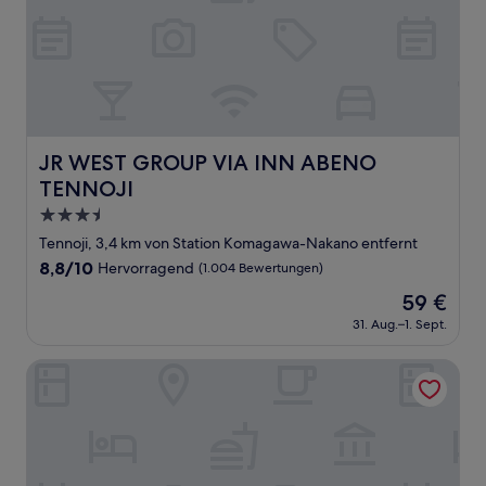
JR WEST GROUP VIA INN ABENO TENNOJI
JR WEST GROUP VIA INN ABENO
TENNOJI
3.5-
Sterne-
Tennoji, 3,4 km von Station Komagawa-Nakano entfernt
Unterkunft
8.8
8,8/10
Hervorragend
(1.004 Bewertungen)
von
Der
59 €
10,
Preis
Hervorragend,
31. Aug.–1. Sept.
beträgt
(1.004
59 €
Bewertungen)
Ruka Hotel Tennoji