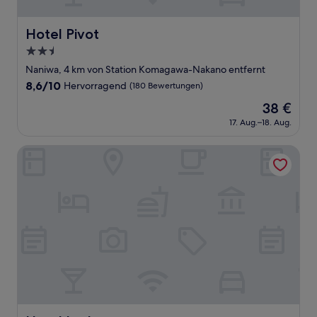
Hotel Pivot
Hotel Pivot
2.5-
Sterne-
Naniwa, 4 km von Station Komagawa-Nakano entfernt
Unterkunft
8.6
8,6/10
Hervorragend
(180 Bewertungen)
von
Der
38 €
10,
Preis
Hervorragend,
17. Aug.–18. Aug.
beträgt
(180
38 €
Bewertungen)
Hotel Lucky