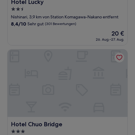
Hotel Lucky
Hotel Lucky
2.5-
Sterne-
Nishinari, 3,9 km von Station Komagawa-Nakano entfernt
Unterkunft
8.4
8,4/10
Sehr gut
(301 Bewertungen)
von
Der
20 €
10,
Preis
Sehr
26. Aug.–27. Aug.
beträgt
gut,
20 €
(301
Hotel Chuo Bridge
Bewertungen)
Hotel Chuo Bridge
Hotel Chuo Bridge
3.0-