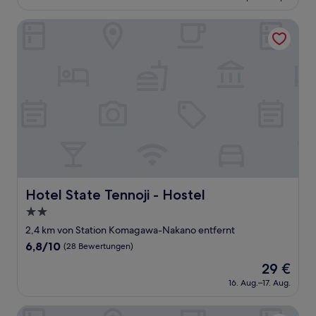
beträgt
Bewertungen)
33 €
Hotel State Tennoji - Hostel
Hotel State Tennoji - Hostel
Hotel State Tennoji - Hostel
2.0-
Sterne-
2,4 km von Station Komagawa-Nakano entfernt
Unterkunft
6.8
6,8/10
(28 Bewertungen)
von
Der
29 €
10,
Preis
(28
16. Aug.–17. Aug.
beträgt
Bewertungen)
29 €
oyado abiko siruba-haitu