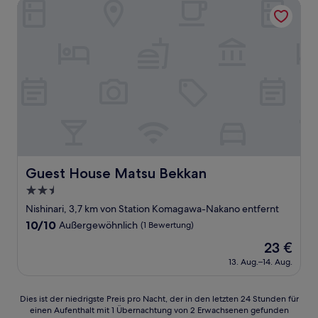
Guest House Matsu Bekkan
Guest House Matsu Bekkan
Guest House Matsu Bekkan
2.5-
Sterne-
Nishinari, 3,7 km von Station Komagawa-Nakano entfernt
Unterkunft
10.0
10/10
Außergewöhnlich
(1 Bewertung)
von
Der
23 €
10,
Preis
Außergewöhnlich,
13. Aug.–14. Aug.
beträgt
(1
23 €
Bewertung)
Dies
Dies ist der niedrigste Preis pro Nacht, der in den letzten 24 Stunden für
einen Aufenthalt mit 1 Übernachtung von 2 Erwachsenen gefunden
ist