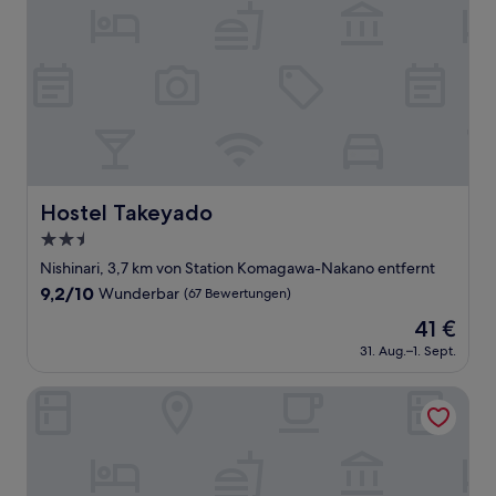
Hostel Takeyado
Hostel Takeyado
2.5-
Sterne-
Nishinari, 3,7 km von Station Komagawa-Nakano entfernt
Unterkunft
9.2
9,2/10
Wunderbar
(67 Bewertungen)
von
Der
41 €
10,
Preis
Wunderbar,
31. Aug.–1. Sept.
beträgt
(67
41 €
Bewertungen)
JR WEST GROUP VIA INN ABENO TENNOJI