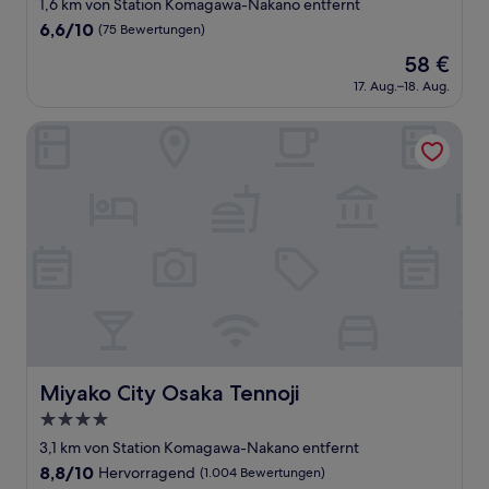
Sterne-
1,6 km von Station Komagawa-Nakano entfernt
Unterkunft
6.6
6,6/10
(75 Bewertungen)
von
Der
58 €
10,
Preis
(75
17. Aug.–18. Aug.
beträgt
Bewertungen)
58 €
Miyako City Osaka Tennoji
Miyako City Osaka Tennoji
Miyako City Osaka Tennoji
4.0-
Sterne-
3,1 km von Station Komagawa-Nakano entfernt
Unterkunft
8.8
8,8/10
Hervorragend
(1.004 Bewertungen)