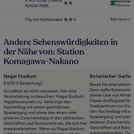
R HOTEL RE.OSAKA
Hervorrag
2.0-
Es
8.6
NAGAI PARK
17 Bewertun
Sterne-
können
Unterkunft
zusätzliche
Bedingungen
City Inn Nishitanabe
2.5-
6.6
75 Bewertun
gelten.
Sterne-
Unterkunft
Andere Sehenswürdigkeiten in
der Nähe von: Station
Komagawa-Nakano
Nagai Stadium
Botanischer Garten
8.0/10 (1 Bewertung)
Bereit für eine Lektion 
Dann sollte Botanischer
Du solltest es nicht verpassen, hier eine
deiner Liste von Attrakt
Veranstaltung zu besuchen: Nagai Stadium,
Dieses Ausflugsziel lie
Higashisumiyoshi-ku. Verbringe den
Stadtzentrum von Osaka
Nachmittag mit einem gemütlichen
den Nachmittag mit ei
Spaziergang und plane den einen oder
Spaziergang und plane
anderen Zwischenstopp in den zahlreichen
anderen Zwischenstopp 
Geschäften und Restaurants ein, die sich hier
Geschäften und Restaura
aneinanderreihen. Wenn du Nagai Stadium
aneinanderreihen. Du b