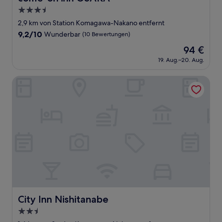
3.5-
Sterne-
2,9 km von Station Komagawa-Nakano entfernt
Unterkunft
9.2
9,2/10
Wunderbar
(10 Bewertungen)
von
Der
94 €
10,
Preis
Wunderbar,
19. Aug.–20. Aug.
beträgt
(10
94 €
Bewertungen)
City Inn Nishitanabe
City Inn Nishitanabe
City Inn Nishitanabe
2.5-