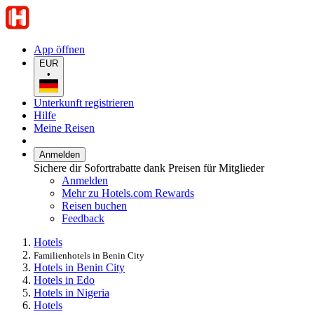
App öffnen
EUR
•
Unterkunft registrieren
Hilfe
Meine Reisen
Anmelden
Sichere dir Sofortrabatte dank Preisen für Mitglieder
Anmelden
Mehr zu Hotels.com Rewards
Reisen buchen
Feedback
Hotels
Familienhotels in Benin City
Hotels in Benin City
Hotels in Edo
Hotels in Nigeria
Hotels