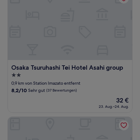
Osaka Tsuruhashi Tei Hotel Asahi group
Osaka Tsuruhashi Tei Hotel Asahi group
2.0-
Sterne-
0,9 km von Station Imazato entfernt
Unterkunft
8.2
8,2/10
Sehr gut
(37 Bewertungen)
von
Der
32 €
10,
Preis
Sehr
23. Aug.–24. Aug.
beträgt
gut,
32 €
(37
Guesthouse Jakotel Tsuruhashi
Bewertungen)