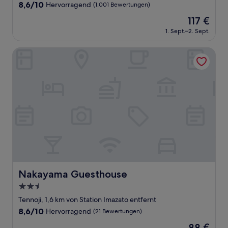
Unterkunft
8.6
8,6/10
Hervorragend
(1.001 Bewertungen)
von
Der
117 €
10,
Preis
Hervorragend,
1. Sept.–2. Sept.
beträgt
(1.001
117 €
Bewertungen)
Nakayama Guesthouse
Nakayama Guesthouse
Nakayama Guesthouse
2.5-
Sterne-
Tennoji, 1,6 km von Station Imazato entfernt
Unterkunft
8.6
8,6/10
Hervorragend
(21 Bewertungen)
von
Der
88 €