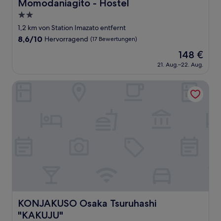
Momodaniagito - Hostel
Momodaniagito - Hostel
2.0-
Sterne-
1,2 km von Station Imazato entfernt
Unterkunft
8.6
8,6/10
Hervorragend
(17 Bewertungen)
von
Der
148 €
10,
Preis
Hervorragend,
21. Aug.–22. Aug.
beträgt
(17
148 €
Bewertungen)
KONJAKUSO Osaka Tsuruhashi "KAKUJU"
KONJAKUSO Osaka Tsuruhashi "KAKUJU"
KONJAKUSO Osaka Tsuruhashi
"KAKUJU"