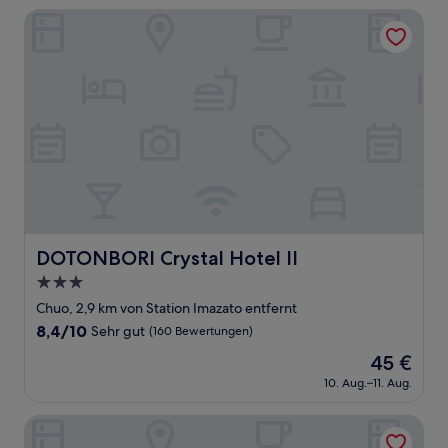
41 €
(126
DOTONBORI Crystal Hotel II
Bewertungen)
DOTONBORI Crystal Hotel II
DOTONBORI Crystal Hotel II
3.0-
Sterne-
Chuo, 2,9 km von Station Imazato entfernt
Unterkunft
8.4
8,4/10
Sehr gut
(160 Bewertungen)
von
Der
45 €
10,
Preis
Sehr
10. Aug.–11. Aug.
beträgt
gut,
45 €
(160
Osaka Tsuruhashi Tei Hotel Asahi group
Bewertungen)