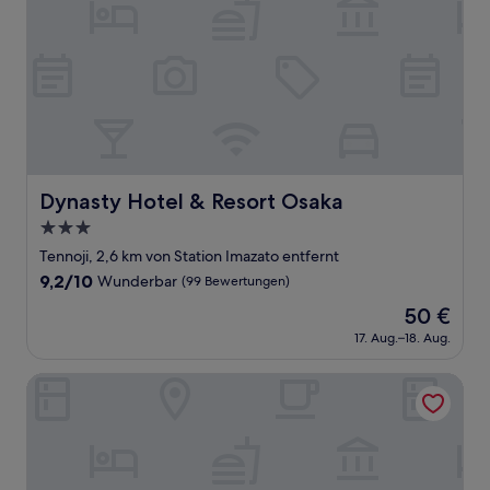
Dynasty Hotel & Resort Osaka
Dynasty Hotel & Resort Osaka
3.0-
Sterne-
Tennoji, 2,6 km von Station Imazato entfernt
Unterkunft
9.2
9,2/10
Wunderbar
(99 Bewertungen)
von
Der
50 €
10,
Preis
Wunderbar,
17. Aug.–18. Aug.
beträgt
(99
50 €
Bewertungen)
Hotel the Lutheran