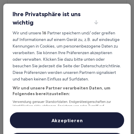
Hotel Shinpoin Osaka
Hotel Shinpoin Osaka
3.0-
Ihre Privatsphäre ist uns
Sterne-
Tennoji, 2,5 km von Station Imazato entfernt
wichtig
Unterkunft
9.0
9,0/10
Wunderbar
(253 Bewertungen)
von
Wir und unsere
16
Partner speichern und/ oder greifen
Der
49 €
10,
auf Informationen auf einem Gerät zu, z.B. auf eindeutige
Preis
Wunderbar,
1. Sept.–2. Sept.
Kennungen in Cookies, um personenbezogene Daten zu
beträgt
(253
49 €
verarbeiten. Sie können Ihre Präferenzen akzeptieren
Bewertungen)
Toyoko Inn Higashi-osaka
oder verwalten. Klicken Sie dazu bitte unten oder
besuchen Sie jederzeit die Seite der Datenschutzrichtlinie.
Diese Präferenzen werden unseren Partnern signalisiert
und haben keinen Einfluss auf Surfdaten.
Wir und unsere Partner verarbeiten Daten, um
Folgendes bereitzustellen:
Verwendung genauer Standortdaten. Endgeräteeigenschaften zur
Identifikation aktiv abfragen. Speichern von oder Zugriff auf
Informationen auf einem Endgerät. Personalisierte Werbung und
Inhalte, Messung von Werbeleistung und der Performance von Inhalten,
Zielgruppenforschung sowie Entwicklung und Verbesserung von
Akzeptieren
Angeboten.
Toyoko Inn Higashi-osaka
Toyoko Inn Higashi-osaka
Liste der Partner (Lieferanten)