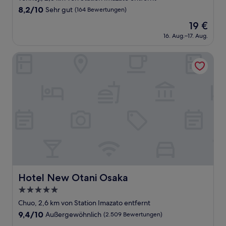
Unterkunft
8.2
8,2/10
Sehr gut
(164 Bewertungen)
von
Der
19 €
10,
Preis
Sehr
16. Aug.–17. Aug.
beträgt
gut,
19 €
(164
Hotel New Otani Osaka
Bewertungen)
Hotel New Otani Osaka
Hotel New Otani Osaka
5.0-
Sterne-
Chuo, 2,6 km von Station Imazato entfernt
Unterkunft
9.4
9,4/10
Außergewöhnlich
(2.509 Bewertungen)
von