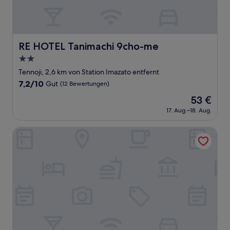
RE HOTEL Tanimachi 9cho-me
RE HOTEL Tanimachi 9cho-me
2.0-
Sterne-
Tennoji, 2,6 km von Station Imazato entfernt
Unterkunft
7.2
7,2/10
Gut
(12 Bewertungen)
von
Der
53 €
10,
Preis
Gut,
17. Aug.–18. Aug.
beträgt
(12
53 €
Bewertungen)
Hostel Mitsuwaya Osaka