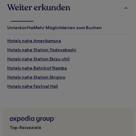
Weiter erkunden
Unterkünfte
Mehr Möglichkeiten zum Buchen
Hotels nahe Amerikamura
Hotels nahe Station Yodoyabashi
Hotels nahe Station Ebisu-chō
Hotels nahe Bahnhof Namba
Hotels nahe Station Shigino
Hotels nahe Festival Hall
Hotels nahe Station Sakaisuji-hommachi
Hotels nahe Kunstmuseum Nakanoshima Osaka
Hotels nahe Station Kintetsu-Nipponbashi
Osaka Hotels
Top-Reiseziele
Hotels nahe Osaka International Peace Center