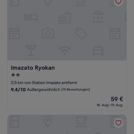
Imazato Ryokan
Imazato Ryokan
2.0-
Sterne-
0,5 km von Station Imazato entfernt
Unterkunft
9.4
9,4/10
Außergewöhnlich
(19 Bewertungen)
von
Der
59 €
10,
Preis
Außergewöhnlich,
18. Aug.–19. Aug.
beträgt
(19
59 €
Bewertungen)
Dynasty Hotel & Resort Osaka