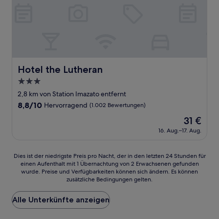
Hotel the Lutheran
Hotel the Lutheran
3.0-
Sterne-
2,8 km von Station Imazato entfernt
Unterkunft
8.8
8,8/10
Hervorragend
(1.002 Bewertungen)
von
Der
31 €
10,
Preis
Hervorragend,
16. Aug.–17. Aug.
beträgt
(1.002
31 €
Bewertungen)
Dies
Dies ist der niedrigste Preis pro Nacht, der in den letzten 24 Stunden für
einen Aufenthalt mit 1 Übernachtung von 2 Erwachsenen gefunden
ist
wurde. Preise und Verfügbarkeiten können sich ändern. Es können
der
zusätzliche Bedingungen gelten.
niedrigste
Preis
Alle Unterkünfte anzeigen
pro
Nacht,
der