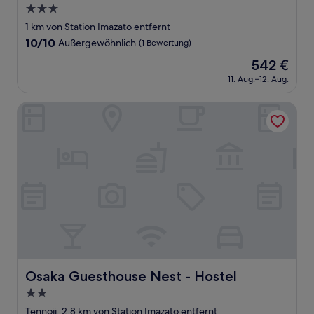
3.0-
Sterne-
1 km von Station Imazato entfernt
Unterkunft
10.0
10/10
Außergewöhnlich
(1 Bewertung)
von
Der
542 €
10,
Preis
Außergewöhnlich,
11. Aug.–12. Aug.
beträgt
(1
542 €
Bewertung)
Osaka Guesthouse Nest - Hostel
Osaka Guesthouse Nest - Hostel
Osaka Guesthouse Nest - Hostel
2.0-
Sterne-
Tennoji, 2,8 km von Station Imazato entfernt