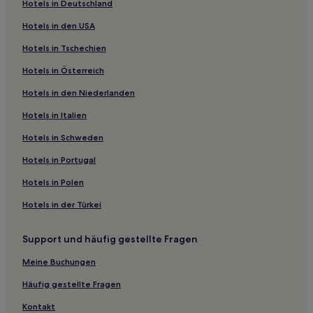
Hotels in Deutschland
Sonezakishinchi: Hotels
Hotels in den USA
Präfektur Osaka: Hotels
Hotels in Tschechien
Hotels nahe Tempel Shitenno-ji
Hotels in Österreich
Hotels nahe Sakuya Konohana Kan
Hotels in den Niederlanden
Nakazaki: Hotels
Hotels nahe Tamatsukuri Inari-Schrein
Hotels in Italien
Hotels nahe Station Bishōen
Hotels in Schweden
Hotels nahe Kids Plaza Osaka
Hotels in Portugal
Minamimorimachi: Hotels
Hotels in Polen
Hotels nahe Tennoji Park
Hotels in der Türkei
Hotels nahe Station Nishi-Umieda
Support und häufig gestellte Fragen
Hotels nahe Station Tamatsukuri
Hotels nahe Station Tennoji-ekimae
Meine Buchungen
Ikuno: Hotels
Häufig gestellte Fragen
Miyakojima: Hotels
Kontakt