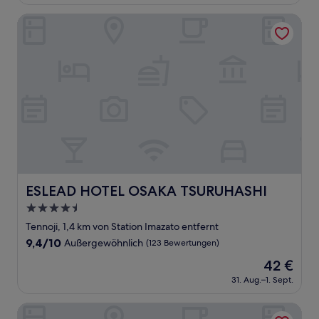
(83
486 €
Bewertungen)
ESLEAD HOTEL OSAKA TSURUHASHI
ESLEAD HOTEL OSAKA TSURUHASHI
ESLEAD HOTEL OSAKA TSURUHASHI
4.5-
Sterne-
Tennoji, 1,4 km von Station Imazato entfernt
Unterkunft
9.4
9,4/10
Außergewöhnlich
(123 Bewertungen)
von
Der
42 €
10,
Preis
Außergewöhnlich,
31. Aug.–1. Sept.
beträgt
(123
42 €
Bewertungen)
Imazato Ryokan