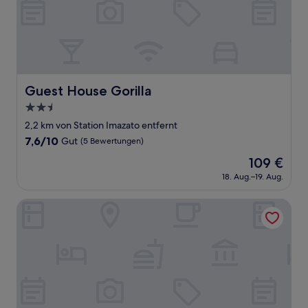
Guest House Gorilla
Guest House Gorilla
2.5-
Sterne-
2,2 km von Station Imazato entfernt
Unterkunft
7.6
7,6/10
Gut
(5 Bewertungen)
von
Der
109 €
10,
Preis
Gut,
18. Aug.–19. Aug.
beträgt
(5
109 €
Bewertungen)
RE HOTEL Tanimachi 9cho-me