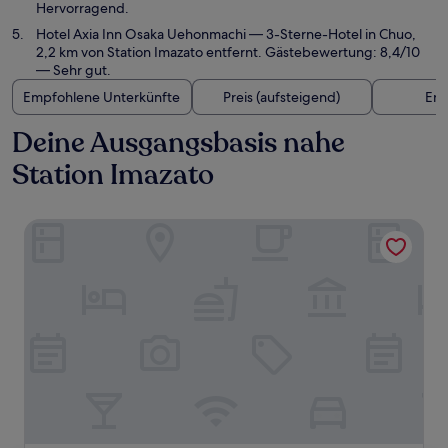
Hervorragend.
Hotel Axia Inn Osaka Uehonmachi
— 3-Sterne-Hotel in Chuo,
2,2 km von Station Imazato entfernt. Gästebewertung: 8,4/10
— Sehr gut.
Empfohlene Unterkünfte
Preis (aufsteigend)
Ent
Deine Ausgangsbasis nahe
Station Imazato
Hotel Shinpoin Osaka