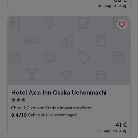
10,
Preis
Hervorragend,
30. Aug.–31. Aug.
beträgt
(21
88 €
Bewertungen)
Hotel Axia Inn Osaka Uehonmachi
Hotel Axia Inn Osaka Uehonmachi
Hotel Axia Inn Osaka Uehonmachi
3.0-
Sterne-
Chuo, 2,2 km von Station Imazato entfernt
Unterkunft
8.4
8,4/10
Sehr gut
(126 Bewertungen)
von
Der
41 €
10,
Preis
Sehr
23. Aug.–24. Aug.
beträgt
gut,