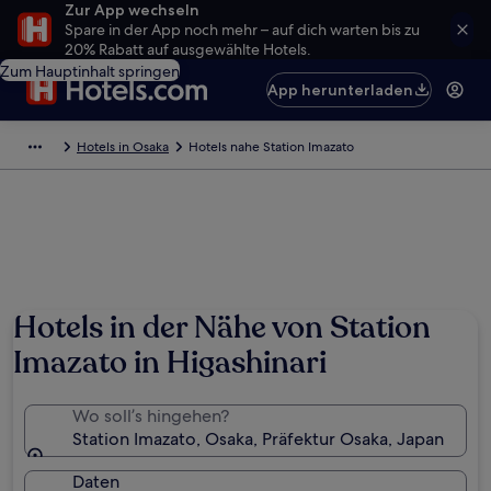
Zur App wechseln
Spare in der App noch mehr – auf dich warten bis zu
20% Rabatt auf ausgewählte Hotels.
Zum Hauptinhalt springen
App herunterladen
Hotels in Osaka
Hotels nahe Station Imazato
Hotels in der Nähe von Station
Imazato in Higashinari
Wo soll’s hingehen?
Station Imazato, Osaka, Präfektur Osaka, Japan
Daten