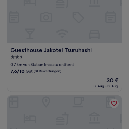
Guesthouse Jakotel Tsuruhashi
Guesthouse Jakotel Tsuruhashi
2.5-
Sterne-
0,7 km von Station Imazato entfernt
Unterkunft
7.6
7,6/10
Gut
(31 Bewertungen)
von
Der
30 €
10,
Preis
Gut,
17. Aug.–18. Aug.
beträgt
(31
30 €
Bewertungen)
Guest House Gorilla