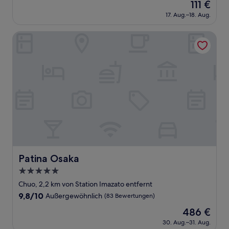
Der
111 €
10,
Preis
Außergewöhnlich,
17. Aug.–18. Aug.
beträgt
(2.509
111 €
Bewertungen)
Patina Osaka
Patina Osaka
Patina Osaka
5.0-
Sterne-
Chuo, 2,2 km von Station Imazato entfernt
Unterkunft
9.8
9,8/10
Außergewöhnlich
(83 Bewertungen)
von
Der
486 €
10,
Preis
Außergewöhnlich,
30. Aug.–31. Aug.
beträgt