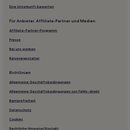
Hotels nahe Station Shinsaibashi
Eine Unterkunft bewerten
Nanbasennichimae: Hotels
Für Anbieter, Affliliate-Partner und Medien
Hotels nahe Bahnhof Nanba
Affiliate-Partner-Programm
Daikoku: Hotels
Gasthäuser in Ikuno
Presse
Hostels in Kita
Bei uns werben
Gasthäuser in Osaka
Reiseveranstalter
Hostels in Osaka
Richtlinien
Aparthotels in Osaka
Allgemeine Geschäftsbedingungen
Gasthäuser in Minami
Allgemeine Geschäftsbedingungen von FeWo-direkt
Günstige in Suminoe
Familien in Osaka
Barrierefreiheit
Hotels mit inbegriffenem Frühstück in Osaka
Datenschutz
Lgbtqia-Freundliche in Osaka
Cookies
Günstige in Sennichimae
Rechtliche Hinweise/Kontakt