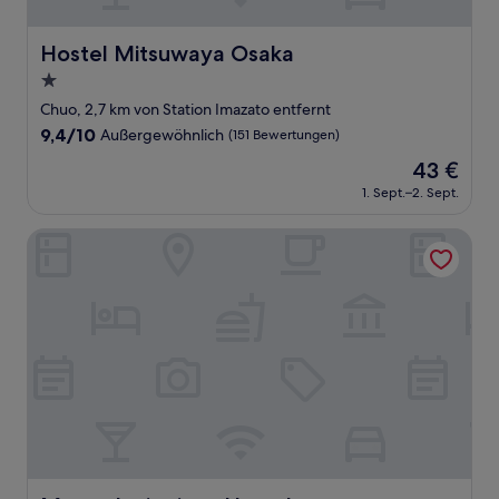
Hostel Mitsuwaya Osaka
Hostel Mitsuwaya Osaka
1.0-
Stern-
Chuo, 2,7 km von Station Imazato entfernt
Unterkunft
9.4
9,4/10
Außergewöhnlich
(151 Bewertungen)
von
Der
43 €
10,
Preis
Außergewöhnlich,
1. Sept.–2. Sept.
beträgt
(151
43 €
Bewertungen)
Momodaniagito - Hostel