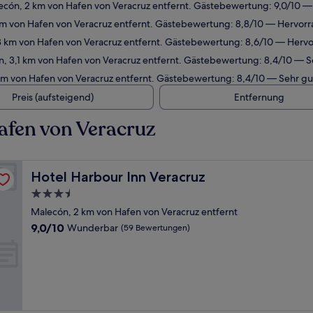
ecón, 2 km von Hafen von Veracruz entfernt. Gästebewertung: 9,0/10 
 km von Hafen von Veracruz entfernt. Gästebewertung: 8,8/10 — Hervor
3 km von Hafen von Veracruz entfernt. Gästebewertung: 8,6/10 — Herv
n, 3,1 km von Hafen von Veracruz entfernt. Gästebewertung: 8,4/10 — S
km von Hafen von Veracruz entfernt. Gästebewertung: 8,4/10 — Sehr gu
Preis (aufsteigend)
Entfernung
afen von Veracruz
Hotel Harbour Inn Veracruz
Hotel Harbour Inn Veracruz
3.5-
Sterne-
Malecón, 2 km von Hafen von Veracruz entfernt
Unterkunft
9.0
9,0/10
Wunderbar
(59 Bewertungen)
von
10,
Wunderbar,
(59
Bewertungen)