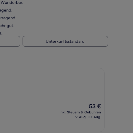
— Wunderbar.
ragend.
orragend.
ehr gut.
t.
Unterkunftsstandard
Der
53 €
Preis
inkl. Steuern & Gebühren
beträgt
9. Aug.–10. Aug.
53 €