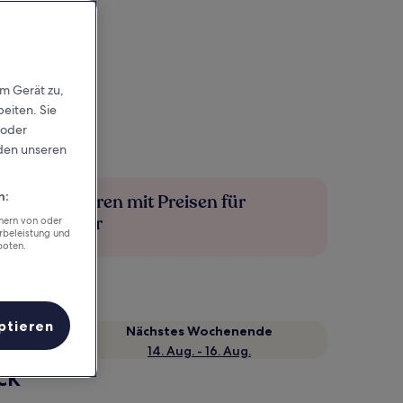
em Gerät zu,
eiten. Sie
 oder
rden unseren
n:
Mehr sparen mit Preisen für
Mitglieder
chern von oder
rbeleistung und
boten.
ptieren
Nächstes Wochenende
14. Aug. - 16. Aug.
ck