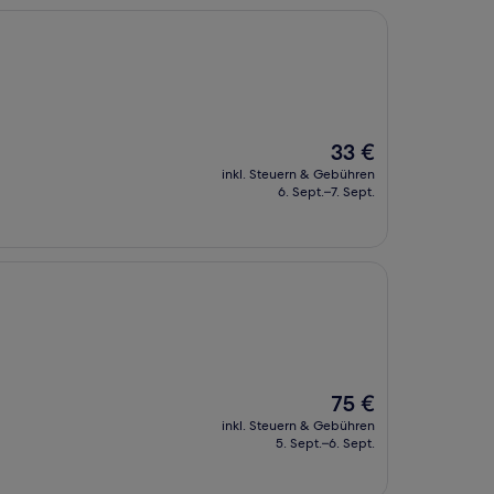
Der
33 €
Preis
inkl. Steuern & Gebühren
beträgt
6. Sept.–7. Sept.
33 €
Der
75 €
Preis
inkl. Steuern & Gebühren
beträgt
5. Sept.–6. Sept.
75 €