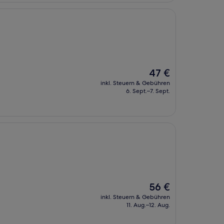
Der
47 €
Preis
inkl. Steuern & Gebühren
beträgt
6. Sept.–7. Sept.
47 €
Der
56 €
Preis
inkl. Steuern & Gebühren
beträgt
11. Aug.–12. Aug.
56 €