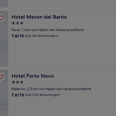
Bewertungen)
Hotel Meson del Barrio
Hotel Meson del Barrio
3.0-
Sterne-
Faros, 1,1 km von Hafen von Veracruz entfernt
Unterkunft
7.8
7,8/10
Gut
(56 Bewertungen)
von
10,
Gut,
(56
Bewertungen)
Hotel Porto Novo
Hotel Porto Novo
3.0-
Sterne-
Malecón, 2,3 km von Hafen von Veracruz entfernt
Unterkunft
7.6
7,6/10
Gut
(223 Bewertungen)
von
10,
Gut,
(223