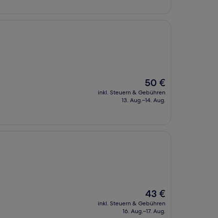
Der
50 €
Preis
inkl. Steuern & Gebühren
beträgt
13. Aug.–14. Aug.
50 €
Der
43 €
Preis
inkl. Steuern & Gebühren
beträgt
16. Aug.–17. Aug.