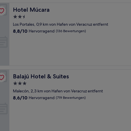
Hotel Múcara
Hotel Múcara
2.5-
Sterne-
Los Portales, 0,9 km von Hafen von Veracruz entfernt
Unterkunft
8.8
8,8/10
Hervorragend
(136 Bewertungen)
von
10,
Hervorragend,
(136
Bewertungen)
Balajú Hotel & Suites
Balajú Hotel & Suites
3.0-
Sterne-
Malecón, 2,3 km von Hafen von Veracruz entfernt
Unterkunft
8.6
8,6/10
Hervorragend
(719 Bewertungen)
von
10,
Hervorragend,
(719
Bewertungen)