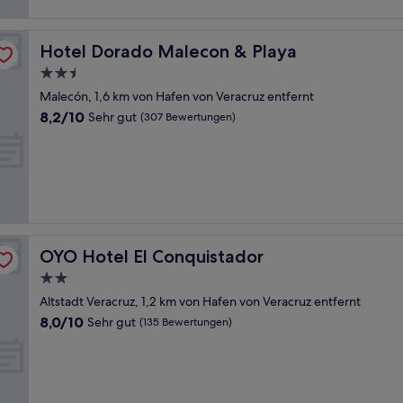
Bewertungen)
Hotel Dorado Malecon & Playa
Hotel Dorado Malecon & Playa
2.5-
Sterne-
Malecón, 1,6 km von Hafen von Veracruz entfernt
Unterkunft
8.2
8,2/10
Sehr gut
(307 Bewertungen)
von
10,
Sehr
gut,
(307
Bewertungen)
OYO Hotel El Conquistador
OYO Hotel El Conquistador
2.0-
Sterne-
Altstadt Veracruz, 1,2 km von Hafen von Veracruz entfernt
Unterkunft
8.0
8,0/10
Sehr gut
(135 Bewertungen)
von
10,
Sehr
gut,
(135