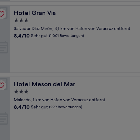
Hotel Gran Via
Hotel Gran Via
3.0-
Sterne-
Salvador Díaz Mirón, 3,1 km von Hafen von Veracruz entfernt
Unterkunft
8.4
8,4/10
Sehr gut
(1.001 Bewertungen)
von
10,
Sehr
gut,
(1.001
Bewertungen)
Hotel Meson del Mar
Hotel Meson del Mar
3.0-
Sterne-
Malecón, 1 km von Hafen von Veracruz entfernt
Unterkunft
8.4
8,4/10
Sehr gut
(299 Bewertungen)
von
10,
Sehr
gut,
(299