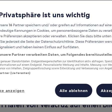
 Privatsphäre ist uns wichtig
nsere
16
Partner speichern und/ oder greifen auf Informationen auf ein
eindeutige Kennungen in Cookies, um personenbezogene Daten zu verarb
e Präferenzen akzeptieren oder verwalten. Klicken Sie dazu bitte unten
ie jederzeit die Seite der Datenschutzrichtlinie. Diese Präferenzen we
ignalisiert und haben keinen Einfluss auf Surfdaten.
unsere Partner verarbeiten Daten, um Folgendes bereitzustelle
Verdiene Prämien für jede
wahrgenommene Übernachtung
enauer Standortdaten. Endgeräteeigenschaften zur Identifikation aktiv abfragen. Spei
Informationen auf einem Endgerät. Personalisierte Werbung und Inhalte, Messung von We
ance von Inhalten, Zielgruppenforschung sowie Entwicklung und Verbesserung von Ange
Partner (Lieferanten)
ke anzeigen
Alle ablehnen
Akze
Morgen
Dieses Wochenende
7. Aug. - 8. Aug.
7. Aug. - 9. Aug.
n Hafen von Veracruz auf einen Bli