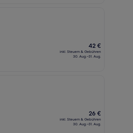
Der
42 €
Preis
inkl. Steuern & Gebühren
beträgt
30. Aug.–31. Aug.
42 €
Der
26 €
Preis
inkl. Steuern & Gebühren
beträgt
30. Aug.–31. Aug.
26 €