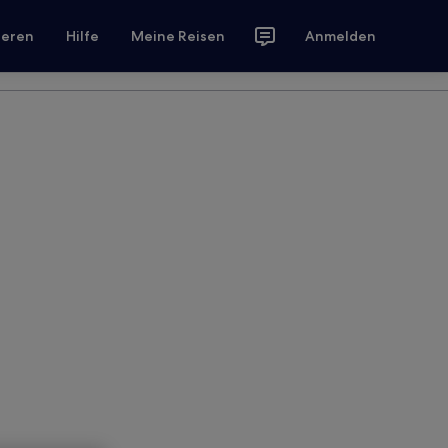
ieren
Hilfe
Meine Reisen
Anmelden