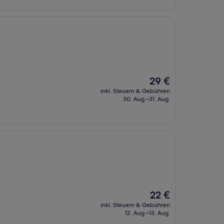
Der
29 €
Preis
inkl. Steuern & Gebühren
beträgt
30. Aug.–31. Aug.
29 €
Der
22 €
Preis
inkl. Steuern & Gebühren
beträgt
12. Aug.–13. Aug.
22 €