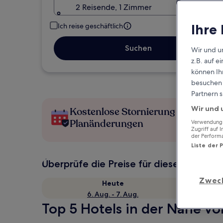
2 Reisende, 1 Zimmer
Ihre
Ich reise geschäftlich
Suchen
Wir und u
z.B. auf 
können Ihr
besuchen S
Partnern s
Wir und 
Kostenlose Stornierung bei
Planänderungen
Verwendung g
Zugriff auf 
der Perform
Liste der 
Überprüfe die Preise für diese Daten
Zwec
Heute
6. Aug. - 7. Aug.
Top 5 Hotels in der Nähe vo