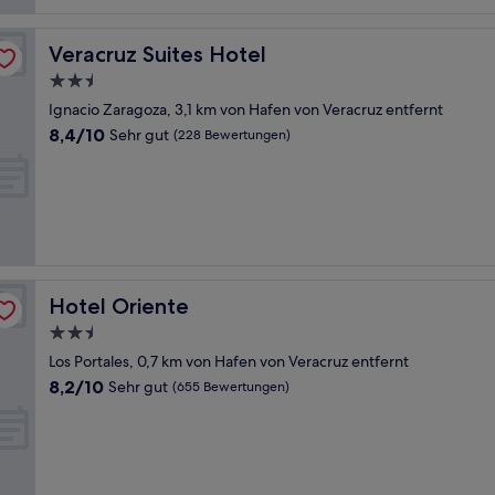
Bewertungen)
Veracruz Suites Hotel
Veracruz Suites Hotel
2.5-
Sterne-
Ignacio Zaragoza, 3,1 km von Hafen von Veracruz entfernt
Unterkunft
8.4
8,4/10
Sehr gut
(228 Bewertungen)
von
10,
Sehr
gut,
(228
Bewertungen)
Hotel Oriente
Hotel Oriente
2.5-
Sterne-
Los Portales, 0,7 km von Hafen von Veracruz entfernt
Unterkunft
8.2
8,2/10
Sehr gut
(655 Bewertungen)
von
10,
Sehr
gut,
(655