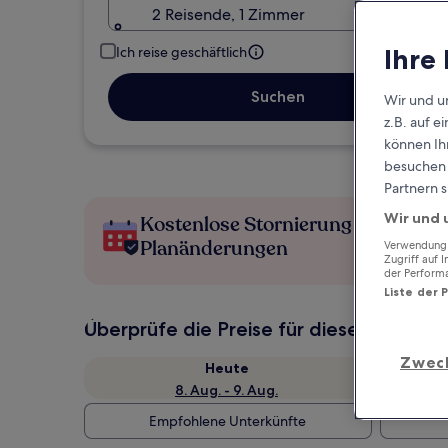
2 Reisende, 1 Zimmer
Ihre
Ich reise geschäftlich
Suchen
Wir und u
z.B. auf 
können Ihr
besuchen S
Partnern s
Wir und 
Kostenlose Stornierung bei
Planänderungen
Verwendung g
Zugriff auf 
der Perform
Liste der 
Überprüfe die Preise für diese Daten
Zwec
Heute
8. Aug. - 9. Aug.
Empfohlene Unterkünfte