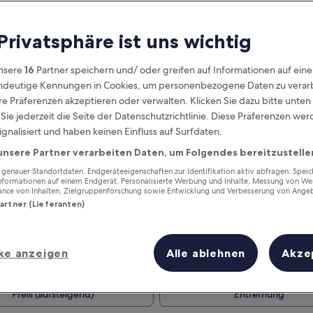
 Privatsphäre ist uns wichtig
nsere
16
Partner speichern und/ oder greifen auf Informationen auf ein
eindeutige Kennungen in Cookies, um personenbezogene Daten zu verarb
e Präferenzen akzeptieren oder verwalten. Klicken Sie dazu bitte unten
ie jederzeit die Seite der Datenschutzrichtlinie. Diese Präferenzen we
ignalisiert und haben keinen Einfluss auf Surfdaten.
unsere Partner verarbeiten Daten, um Folgendes bereitzustelle
Verdiene Prämien für jede
wahrgenommene Übernachtung
enauer Standortdaten. Endgeräteeigenschaften zur Identifikation aktiv abfragen. Spei
Informationen auf einem Endgerät. Personalisierte Werbung und Inhalte, Messung von We
ance von Inhalten, Zielgruppenforschung sowie Entwicklung und Verbesserung von Ange
Partner (Lieferanten)
ke anzeigen
Alle ablehnen
Akze
Morgen
Nächstes Wochenend
9. Aug. - 10. Aug.
14. Aug. - 16. Aug.
Preis (aufsteigend)
Entfernung