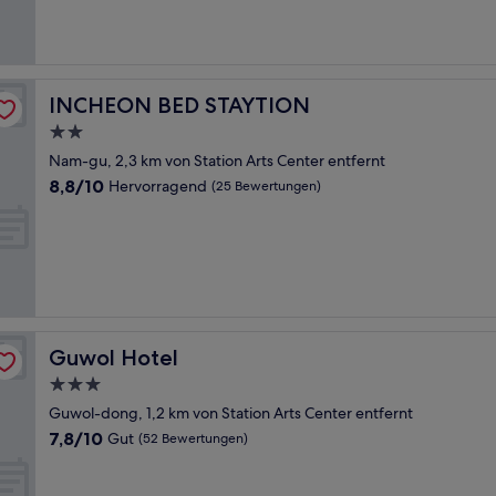
(186
Bewertungen)
INCHEON BED STAYTION
INCHEON BED STAYTION
2.0-
Sterne-
Nam-gu, 2,3 km von Station Arts Center entfernt
Unterkunft
8.8
8,8/10
Hervorragend
(25 Bewertungen)
von
10,
Hervorragend,
(25
Bewertungen)
Guwol Hotel
Guwol Hotel
3.0-
Sterne-
Guwol-dong, 1,2 km von Station Arts Center entfernt
Unterkunft
7.8
7,8/10
Gut
(52 Bewertungen)
von
10,