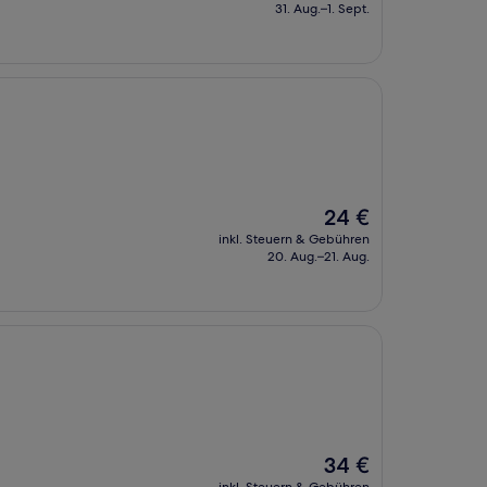
beträgt
31. Aug.–1. Sept.
46 €
Der
24 €
Preis
inkl. Steuern & Gebühren
beträgt
20. Aug.–21. Aug.
24 €
Der
34 €
Preis