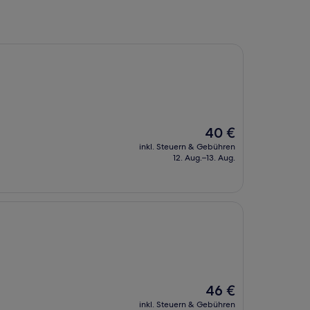
Der
40 €
Preis
inkl. Steuern & Gebühren
beträgt
12. Aug.–13. Aug.
40 €
Der
46 €
Preis
inkl. Steuern & Gebühren