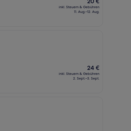
Der
20 €
Preis
inkl. Steuern & Gebühren
beträgt
11. Aug.–12. Aug.
20 €
Der
24 €
Preis
inkl. Steuern & Gebühren
beträgt
2. Sept.–3. Sept.
24 €