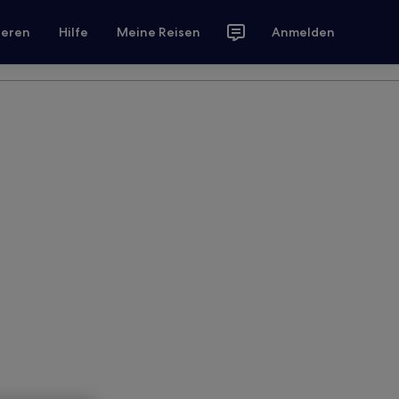
ieren
Hilfe
Meine Reisen
Anmelden