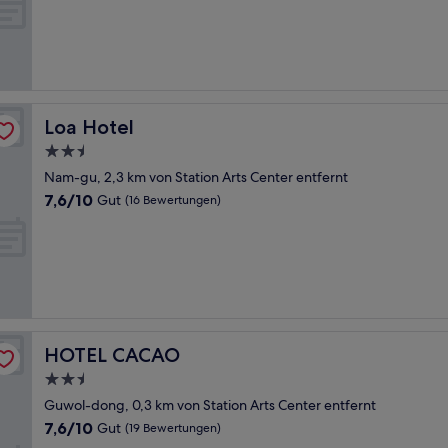
10,
Sehr
gut,
(23
Bewertungen)
Loa Hotel
Loa Hotel
2.5-
Sterne-
Nam-gu, 2,3 km von Station Arts Center entfernt
Unterkunft
7.6
7,6/10
Gut
(16 Bewertungen)
von
10,
Gut,
(16
Bewertungen)
HOTEL CACAO
HOTEL CACAO
2.5-
Sterne-
Guwol-dong, 0,3 km von Station Arts Center entfernt
Unterkunft
7.6
7,6/10
Gut
(19 Bewertungen)
von