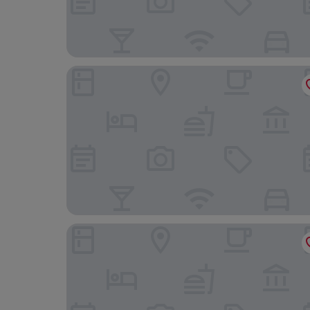
The Gleam Hotel
Hotel MiMi