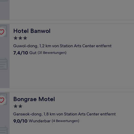
Gut,
(52
Bewertungen)
Hotel Banwol
Hotel Banwol
3.0-
Sterne-
Guwol-dong, 1,2 km von Station Arts Center entfernt
Unterkunft
7.4
7,4/10
Gut
(31 Bewertungen)
von
10,
Gut,
(31
Bewertungen)
Bongrae Motel
Bongrae Motel
2.0-
Sterne-
Ganseok-dong, 1,8 km von Station Arts Center entfernt
Unterkunft
9.0
9,0/10
Wunderbar
(4 Bewertungen)
von
10,