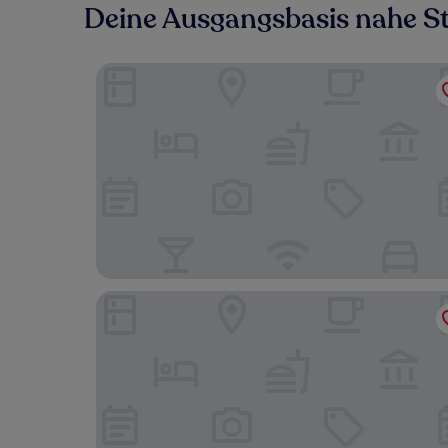
Deine Ausgangsbasis nahe St
Incheon Guwol Hotel Bay 204
Anook Signature Hotel Incheon Guwol