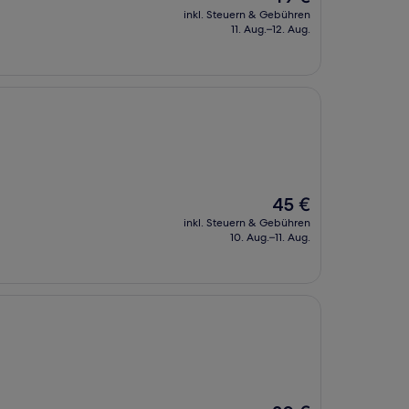
Preis
inkl. Steuern & Gebühren
beträgt
11. Aug.–12. Aug.
49 €
Der
45 €
Preis
inkl. Steuern & Gebühren
beträgt
10. Aug.–11. Aug.
45 €