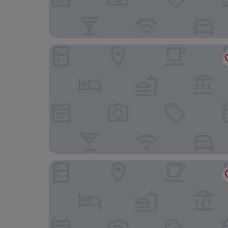
Fox Motel
Hotel You&I