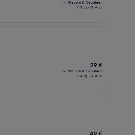
Preis
inkl. Steuern & Gebühren
beträgt
9. Aug.–10. Aug.
25 €
Der
29 €
Preis
inkl. Steuern & Gebühren
beträgt
9. Aug.–10. Aug.
29 €
Der
49 €