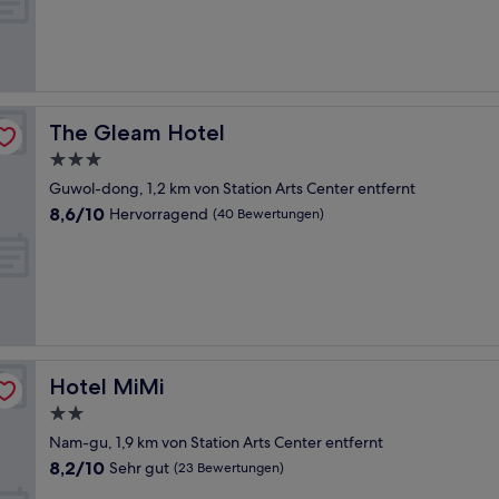
Hervorragend,
(6
Bewertungen)
The Gleam Hotel
The Gleam Hotel
3.0-
Sterne-
Guwol-dong, 1,2 km von Station Arts Center entfernt
Unterkunft
8.6
8,6/10
Hervorragend
(40 Bewertungen)
von
10,
Hervorragend,
(40
Bewertungen)
Hotel MiMi
Hotel MiMi
2.0-
Sterne-
Nam-gu, 1,9 km von Station Arts Center entfernt
Unterkunft
8.2
8,2/10
Sehr gut
(23 Bewertungen)
von