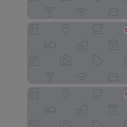
Hotel Banwol
Bongrae Motel