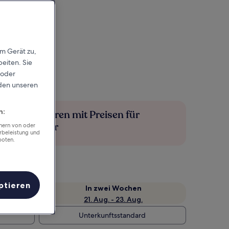
em Gerät zu,
eiten. Sie
 oder
rden unseren
n:
Mehr sparen mit Preisen für
Mitglieder
chern von oder
rbeleistung und
boten.
ptieren
e
In zwei Wochen
21. Aug. - 23. Aug.
Unterkunftsstandard