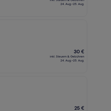
inkl. Steuern & Gebühren
beträgt
24. Aug.–25. Aug.
34 €
Der
30 €
Preis
inkl. Steuern & Gebühren
beträgt
24. Aug.–25. Aug.
30 €
Der
25 €