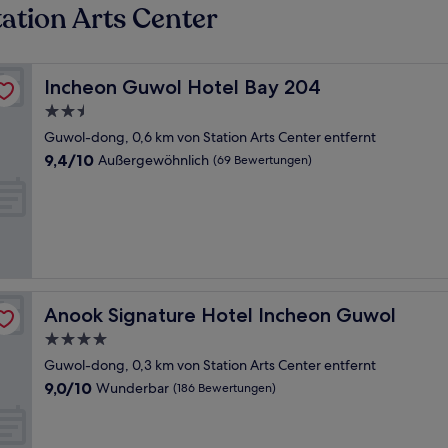
ation Arts Center
Incheon Guwol Hotel Bay 204
Incheon Guwol Hotel Bay 204
2.5-
Sterne-
Guwol-dong, 0,6 km von Station Arts Center entfernt
Unterkunft
9.4
9,4/10
Außergewöhnlich
(69 Bewertungen)
von
10,
Außergewöhnlich,
(69
Bewertungen)
Anook Signature Hotel Incheon Guwol
Anook Signature Hotel Incheon Guwol
4.0-
Sterne-
Guwol-dong, 0,3 km von Station Arts Center entfernt
Unterkunft
9.0
9,0/10
Wunderbar
(186 Bewertungen)
von
10,
Wunderbar,