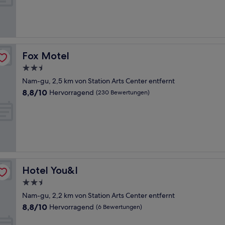
Wunderbar,
(4
Bewertungen)
Fox Motel
Fox Motel
2.5-
Sterne-
Nam-gu, 2,5 km von Station Arts Center entfernt
Unterkunft
8.8
8,8/10
Hervorragend
(230 Bewertungen)
von
10,
Hervorragend,
(230
Bewertungen)
Hotel You&I
Hotel You&I
2.5-
Sterne-
Nam-gu, 2,2 km von Station Arts Center entfernt
Unterkunft
8.8
8,8/10
Hervorragend
(6 Bewertungen)
von
10,