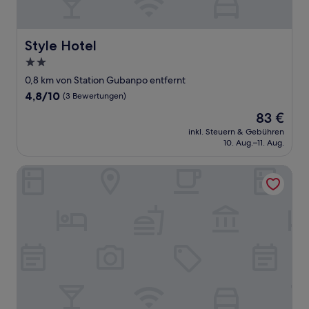
Style Hotel
Style Hotel
2.0-
Sterne-
0,8 km von Station Gubanpo entfernt
Unterkunft
4.8
4,8/10
(3 Bewertungen)
von
Der
83 €
10,
Preis
(3
inkl. Steuern & Gebühren
beträgt
10. Aug.–11. Aug.
Bewertungen)
83 €
Upflo Hostel