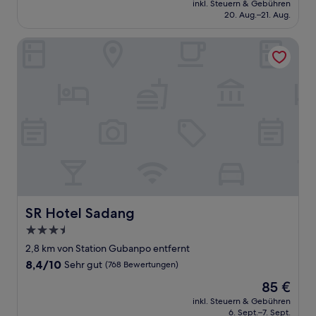
Hervorragend,
inkl. Steuern & Gebühren
beträgt
20. Aug.–21. Aug.
(13
117 €
Bewertungen)
SR Hotel Sadang
SR Hotel Sadang
SR Hotel Sadang
3.5-
Sterne-
2,8 km von Station Gubanpo entfernt
Unterkunft
8.4
8,4/10
Sehr gut
(768 Bewertungen)
von
Der
85 €
10,
Preis
Sehr
inkl. Steuern & Gebühren
beträgt
6. Sept.–7. Sept.
gut,