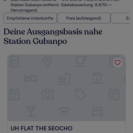
Station Gubanpo entfernt. Gästebewertung: 8,8/10 —
Hervorragend.
Empfohlene Unterkünfte
Preis (aufsteigend)
Ent
Deine Ausgangsbasis nahe
Station Gubanpo
UH FLAT THE SEOCHO
UH FLAT THE SEOCHO
UH FLAT THE SEOCHO