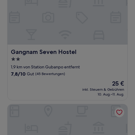
Gangnam Seven Hostel
Gangnam Seven Hostel
2.0-
Sterne-
1,9 km von Station Gubanpo entfernt
Unterkunft
7.8
7,8/10
Gut
(45 Bewertungen)
von
Der
25 €
10,
Preis
Gut,
inkl. Steuern & Gebühren
beträgt
10. Aug.–11. Aug.
(45
25 €
Bewertungen)
JW Marriott Hotel Seoul