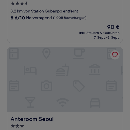
3.5-
Sterne-
3,2 km von Station Gubanpo entfernt
Unterkunft
8.6
8,6/10
Hervorragend
(1.005 Bewertungen)
von
Der
90 €
10,
Preis
Hervorragend,
inkl. Steuern & Gebühren
beträgt
7. Sept.–8. Sept.
(1.005
90 €
Bewertungen)
Anteroom Seoul
Anteroom Seoul
Anteroom Seoul
3.0-