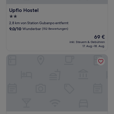
Upflo Hostel
Upflo Hostel
2.0-
Sterne-
2,8 km von Station Gubanpo entfernt
Unterkunft
9.0
9,0/10
Wunderbar
(152 Bewertungen)
von
Der
69 €
10,
Preis
Wunderbar,
inkl. Steuern & Gebühren
beträgt
17. Aug.–18. Aug.
(152
69 €
Bewertungen)
Dormy Inn SEOUL Gangnam