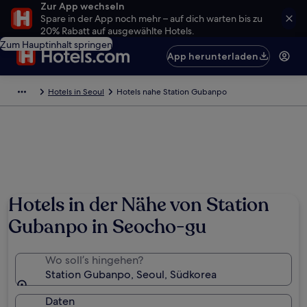
Zur App wechseln
Spare in der App noch mehr – auf dich warten bis zu
20% Rabatt auf ausgewählte Hotels.
Zum Hauptinhalt springen
App herunterladen
Hotels in Seoul
Hotels nahe Station Gubanpo
Hotels in der Nähe von Station
Gubanpo in Seocho-gu
Wo soll’s hingehen?
Station Gubanpo, Seoul, Südkorea
Daten