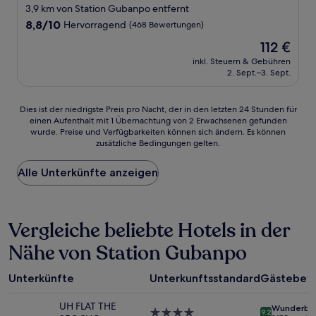
Sterne-
3,9 km von Station Gubanpo entfernt
Unterkunft
8.8
8,8/10
Hervorragend
(468 Bewertungen)
von
Der
112 €
10,
Preis
Hervorragend,
inkl. Steuern & Gebühren
beträgt
2. Sept.–3. Sept.
(468
112 €
Bewertungen)
Dies
Dies ist der niedrigste Preis pro Nacht, der in den letzten 24 Stunden für
einen Aufenthalt mit 1 Übernachtung von 2 Erwachsenen gefunden
ist
wurde. Preise und Verfügbarkeiten können sich ändern. Es können
der
zusätzliche Bedingungen gelten.
niedrigste
Preis
Alle Unterkünfte anzeigen
pro
Nacht,
der
in
Vergleiche beliebte Hotels in der
den
letzten
Nähe von Station Gubanpo
24 Stunden
für
einen
Unterkünfte
Unterkunftsstandard
Gästebew
Aufenthalt
mit
UH FLAT THE
Wunderba
1 Übernachtung
4.0-
9.2