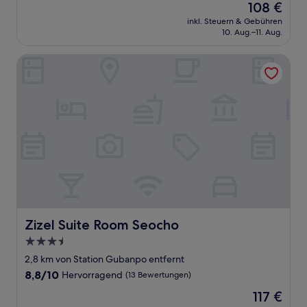
Der
108 €
10,
Preis
Hervorragend,
inkl. Steuern & Gebühren
beträgt
10. Aug.–11. Aug.
(321
108 €
Bewertungen)
Zizel Suite Room Seocho
Zizel Suite Room Seocho
Zizel Suite Room Seocho
3.5-
Sterne-
2,8 km von Station Gubanpo entfernt
Unterkunft
8.8
8,8/10
Hervorragend
(13 Bewertungen)
von
Der
117 €
10,
Preis