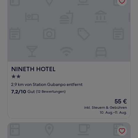
NINETH HOTEL
NINETH HOTEL
2.0-
Sterne-
2,9 km von Station Gubanpo entfernt
Unterkunft
7.2
7,2/10
Gut
(12 Bewertungen)
von
Der
55 €
10,
Preis
Gut,
inkl. Steuern & Gebühren
beträgt
10. Aug.–11. Aug.
(12
55 €
Bewertungen)
Seocho Yuwon Hotel Nambu Terminal