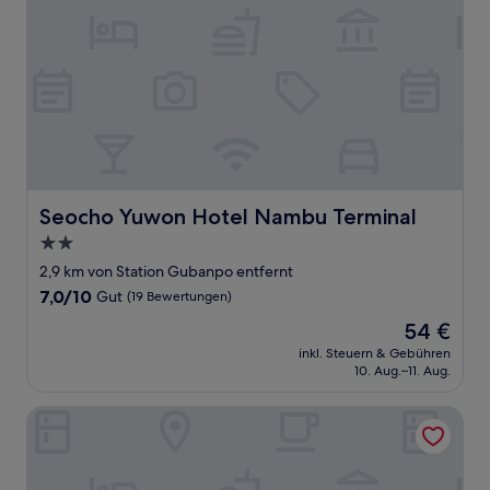
Seocho Yuwon Hotel Nambu Terminal
Seocho Yuwon Hotel Nambu Terminal
2.0-
Sterne-
2,9 km von Station Gubanpo entfernt
Unterkunft
7.0
7,0/10
Gut
(19 Bewertungen)
von
Der
54 €
10,
Preis
Gut,
inkl. Steuern & Gebühren
beträgt
10. Aug.–11. Aug.
(19
54 €
Bewertungen)
Gangnam Seven Hostel