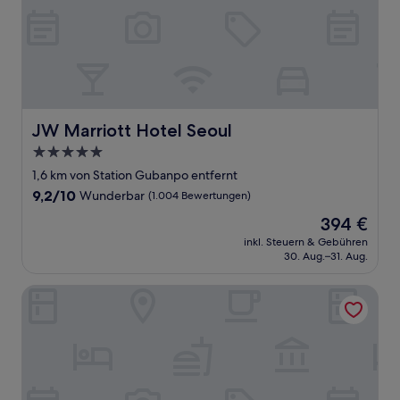
JW Marriott Hotel Seoul
JW Marriott Hotel Seoul
5.0-
Sterne-
1,6 km von Station Gubanpo entfernt
Unterkunft
9.2
9,2/10
Wunderbar
(1.004 Bewertungen)
von
Der
394 €
10,
Preis
Wunderbar,
inkl. Steuern & Gebühren
beträgt
30. Aug.–31. Aug.
(1.004
394 €
Bewertungen)
Le collective Gangnam SAC Signity