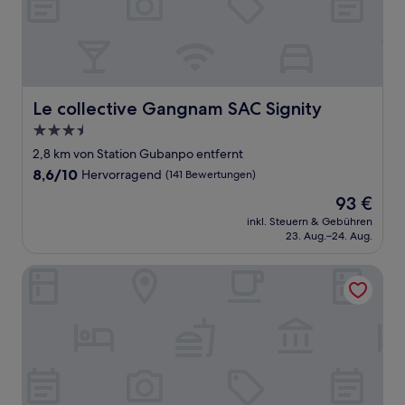
Le collective Gangnam SAC Signity
Le collective Gangnam SAC Signity
3.5-
Sterne-
2,8 km von Station Gubanpo entfernt
Unterkunft
8.6
8,6/10
Hervorragend
(141 Bewertungen)
von
Der
93 €
10,
Preis
Hervorragend,
inkl. Steuern & Gebühren
beträgt
23. Aug.–24. Aug.
(141
93 €
Bewertungen)
Stay Passport Tokyo Ryokan Seoul Sadang