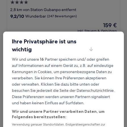
4.0-
Sterne-
2,8 km von Station Gubanpo entfernt
Unterkunft
9.2
9,2/10
Wunderbar
(247 Bewertungen)
von
Der
159 €
10,
Preis
Wunderbar,
inkl. Steuern & Gebühren
beträgt
27. Aug.–28. Aug.
(247
159 €
Ihre Privatsphäre ist uns
Bewertungen)
Mondrian Seoul Itaewon
wichtig
Wir und unsere
16
Partner speichern und/ oder greifen
auf Informationen auf einem Gerät zu, z.B. auf eindeutige
Kennungen in Cookies, um personenbezogene Daten zu
verarbeiten. Sie können Ihre Präferenzen akzeptieren
oder verwalten. Klicken Sie dazu bitte unten oder
besuchen Sie jederzeit die Seite der Datenschutzrichtlinie.
Diese Präferenzen werden unseren Partnern signalisiert
und haben keinen Einfluss auf Surfdaten.
Wir und unsere Partner verarbeiten Daten, um
Mondrian Seoul Itaewon
Mondrian Seoul Itaewon
Folgendes bereitzustellen:
5.0-
Verwendung genauer Standortdaten. Endgeräteeigenschaften zur