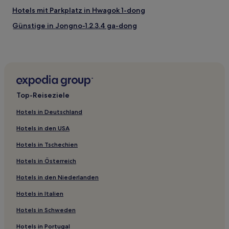
Hotels mit Parkplatz in Hwagok 1-dong
Günstige in Jongno-1.2.3.4 ga-dong
Günstige in Itaewon 1-dong
Hotels mit Parkplatz in Cheongdam-dong
Hotels mit Parkplatz in Bangi-dong
Günstige in Yeoksam 1-dong
Top-Reiseziele
Hotels mit Parkplatz in Yeoksam 1-dong
Hotels in Deutschland
Luxus in Yeouido-dong
Hotels in den USA
Hotels mit Parkplatz in Seoul
Hotels in Tschechien
Lgbtqia-Freundliche in Seoul
Hotels in Österreich
Familien in Seoul
Hotels in den Niederlanden
Business in Samseon-dong
Günstige in Yeonnam-dong
Hotels in Italien
Hotels mit Parkplatz in Gayang 1-dong
Hotels in Schweden
Nonhyeon 1-dong: Hotels
Hotels in Portugal