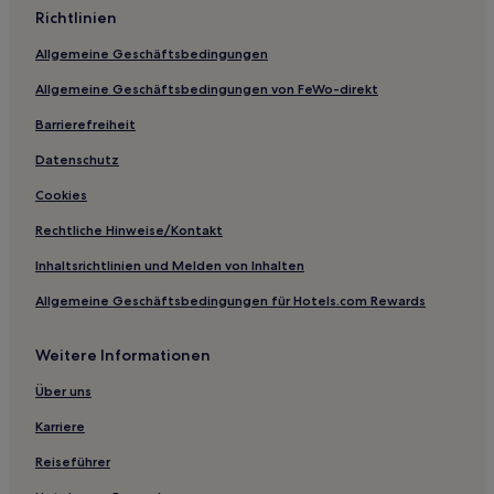
Richtlinien
Hotels nahe Station Nonhyeon
Allgemeine Geschäftsbedingungen
Seocho-Dong: Hotels
Allgemeine Geschäftsbedingungen von FeWo-direkt
Hotels nahe Station Seoul National University
Nonhyeon-Dong: Hotels
Barrierefreiheit
Ichon 1-dong: Hotels
Datenschutz
Banpo-Dong: Hotels
Cookies
Sangdo 1-dong: Hotels
Rechtliche Hinweise/Kontakt
Dongjak-Gu: Hotels
Inhaltsrichtlinien und Melden von Inhalten
Bangbae 3-dong: Hotels
Allgemeine Geschäftsbedingungen für Hotels.com Rewards
Sadang 4-dong: Hotels
Weitere Informationen
Bangbaebon-Dong: Hotels
Sadang-Dong: Hotels
Über uns
Hotels nahe Gangnam Finance Center
Karriere
Bangbae 2-dong: Hotels
Reiseführer
Gasthäuser in Seoul