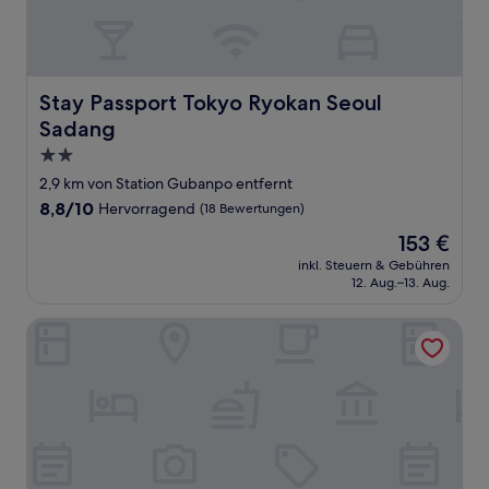
Stay Passport Tokyo Ryokan Seoul Sadang
Stay Passport Tokyo Ryokan Seoul
Sadang
2.0-
Sterne-
2,9 km von Station Gubanpo entfernt
Unterkunft
8.8
8,8/10
Hervorragend
(18 Bewertungen)
von
Der
153 €
10,
Preis
Hervorragend,
inkl. Steuern & Gebühren
beträgt
12. Aug.–13. Aug.
(18
153 €
Bewertungen)
H Hotel Seocho