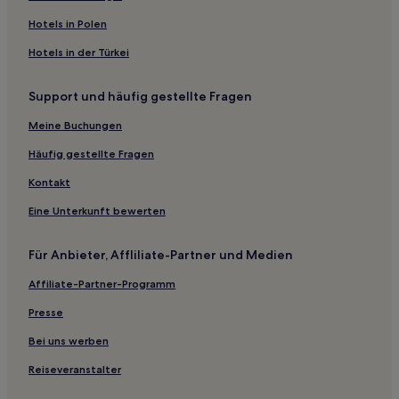
Banpo 4-dong: Hotels
Hotels in Polen
Ichon-Dong: Hotels
Hotels in der Türkei
Hotels nahe Nodeul-Insel
Support und häufig gestellte Fragen
Hotels nahe Kyobo Tower
Hotels nahe Samsung D'Light
Meine Buchungen
Jungang-Dong: Hotels
Häufig gestellte Fragen
Hotels nahe Hangaram Kunstmuseum
Kontakt
Sadang 5-dong: Hotels
Eine Unterkunft bewerten
Hotels nahe Seoul Arts Center
Für Anbieter, Affliliate-Partner und Medien
Seobinggo-Dong: Hotels
Affiliate-Partner-Programm
Pangbaeil-Tong: Hotels
Hotels nahe Station Sapyeong
Presse
Seonghyeon-Dong: Hotels
Bei uns werben
Bangbae 1-dong: Hotels
Reiseveranstalter
Gyeongnidan-Gil: Hotels