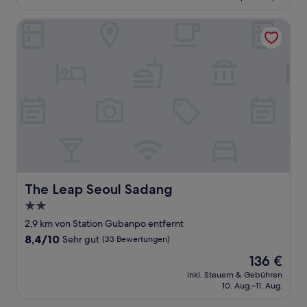
85 €
(768
Bewertungen)
The Leap Seoul Sadang
The Leap Seoul Sadang
The Leap Seoul Sadang
2.0-
Sterne-
2,9 km von Station Gubanpo entfernt
Unterkunft
8.4
8,4/10
Sehr gut
(33 Bewertungen)
von
Der
136 €
10,
Preis
Sehr
inkl. Steuern & Gebühren
beträgt
10. Aug.–11. Aug.
gut,
136 €
(33