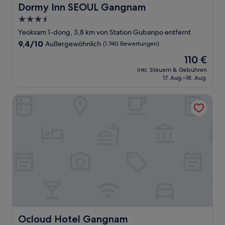
Dormy Inn SEOUL Gangnam
Dormy Inn SEOUL Gangnam
3.5-
Sterne-
Yeoksam 1-dong, 3,8 km von Station Gubanpo entfernt
Unterkunft
9.4
9,4/10
Außergewöhnlich
(1.740 Bewertungen)
von
Der
110 €
10,
Preis
Außergewöhnlich,
inkl. Steuern & Gebühren
beträgt
17. Aug.–18. Aug.
(1.740
110 €
Bewertungen)
Ocloud Hotel Gangnam
Ocloud Hotel Gangnam
Ocloud Hotel Gangnam