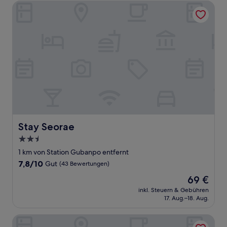
Bewertungen)
Stay Seorae
Stay Seorae
Stay Seorae
2.5-
Sterne-
1 km von Station Gubanpo entfernt
Unterkunft
7.8
7,8/10
Gut
(43 Bewertungen)
von
Der
69 €
10,
Preis
Gut,
inkl. Steuern & Gebühren
beträgt
17. Aug.–18. Aug.
(43
69 €
Bewertungen)
NINETH HOTEL