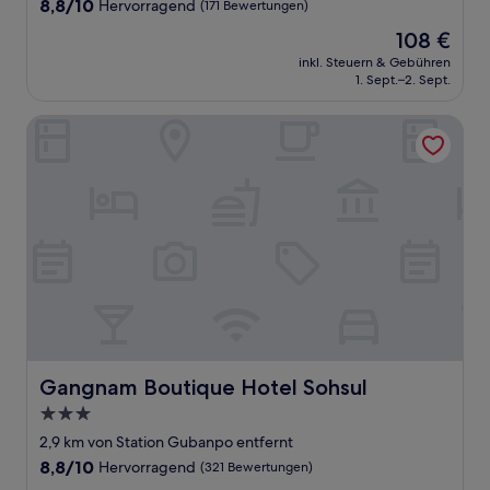
8.8
8,8/10
Hervorragend
(171 Bewertungen)
von
Der
108 €
10,
Preis
Hervorragend,
inkl. Steuern & Gebühren
beträgt
1. Sept.–2. Sept.
(171
108 €
Bewertungen)
Gangnam Boutique Hotel Sohsul
Gangnam Boutique Hotel Sohsul
Gangnam Boutique Hotel Sohsul
3.0-
Sterne-
2,9 km von Station Gubanpo entfernt
Unterkunft
8.8
8,8/10
Hervorragend
(321 Bewertungen)
von