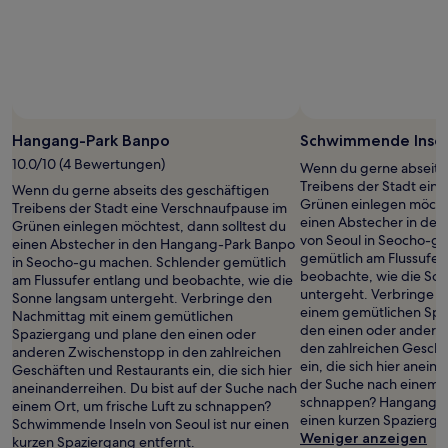
Hangang-Park Banpo
Schwimmende Insel
10.0/10 (4 Bewertungen)
Wenn du gerne abseits
Treibens der Stadt ein
Wenn du gerne abseits des geschäftigen
Grünen einlegen möchte
Treibens der Stadt eine Verschnaufpause im
einen Abstecher in de
Grünen einlegen möchtest, dann solltest du
von Seoul in Seocho-g
einen Abstecher in den Hangang-Park Banpo
gemütlich am Flussufer
in Seocho-gu machen. Schlender gemütlich
beobachte, wie die So
am Flussufer entlang und beobachte, wie die
untergeht. Verbringe d
Sonne langsam untergeht. Verbringe den
einem gemütlichen Spa
Nachmittag mit einem gemütlichen
den einen oder andere
Spaziergang und plane den einen oder
den zahlreichen Geschä
anderen Zwischenstopp in den zahlreichen
ein, die sich hier anein
Geschäften und Restaurants ein, die sich hier
der Suche nach einem Or
aneinanderreihen. Du bist auf der Suche nach
schnappen? Hangang-Pa
einem Ort, um frische Luft zu schnappen?
einen kurzen Spazierga
Schwimmende Inseln von Seoul ist nur einen
Weniger anzeigen
kurzen Spaziergang entfernt.