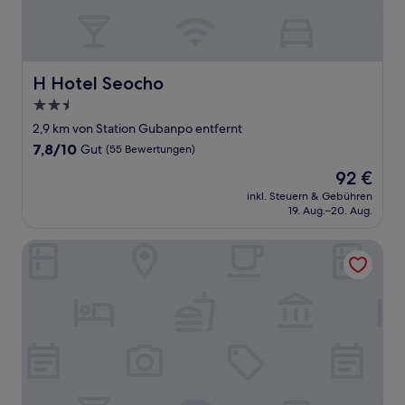
H Hotel Seocho
H Hotel Seocho
2.5-
Sterne-
2,9 km von Station Gubanpo entfernt
Unterkunft
7.8
7,8/10
Gut
(55 Bewertungen)
von
Der
92 €
10,
Preis
Gut,
inkl. Steuern & Gebühren
beträgt
19. Aug.–20. Aug.
(55
92 €
Bewertungen)
Style Hotel