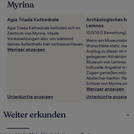
wurde.
Myrina
Preise
und
Verfügbarkeiten
Agia Triada Kathedrale
Archäologisches Mu
können
Lemnos
Agia Triada Kathedrale befindet sich im
sich
10.0/10 (1 Bewertung)
Zentrum von Myrina. Ideale
ändern.
Voraussetzungen also, um während
Es
Wenn ein Museumsbesuch
deines Aufenthalts hier vorbeizuschauen.
können
Wunschliste steht, mach 
Weniger anzeigen
zusätzliche
Ausflug zu dieser im Her
Bedingungen
gelegenen Attraktion: Ar
gelten.
Museum von Lemnos. We
kulturelle Angebot in Myri
Zügen genießen möchtest
Abstecher hierhin: Hafen
Schloss von Myrina und Pl
Weniger anzeigen
Unterkünfte anzeigen
Unterkünfte anzeigen
Weiter erkunden