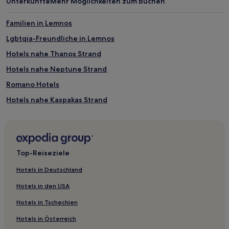
Unterkünfte
Mehr Möglichkeiten zum Buchen
Familien in Lemnos
Lgbtqia-Freundliche in Lemnos
Hotels nahe Thanos Strand
Hotels nahe Neptune Strand
Romano Hotels
Hotels nahe Kaspakas Strand
Hotels nahe Evgátis í Zematás
Hotels nahe Váthrakas
Hotels nahe Diapori
Top-Reiseziele
Repanídhion Hotels
Hotels in Deutschland
Hotels nahe Kokkina Strand
Hotels in den USA
Hotels nahe Mikro Fanaraki Strand
Hotels in Tschechien
Hotels nahe Kotsinas-Strand
Hotels in Österreich
Limnos: Hotels