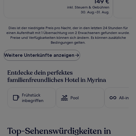
149 €
10,
10,
Preis
Außergewöhnlich,
Wunderba
inkl. Steuern & Gebühren
beträgt
(3
(4
30. Aug.–31. Aug.
149 €
Bewertungen)
Bewertun
Dies
Dies ist der niedrigste Preis pro Nacht, der in den letzten 24 Stunden für
einen Aufenthalt mit 1 Übernachtung von 2 Erwachsenen gefunden wurde.
ist
Preise und Verfügbarkeiten können sich ändern. Es können zusätzliche
der
Bedingungen gelten.
niedrigste
Preis
Weitere Unterkünfte anzeigen
pro
Nacht,
der
Entdecke dein perfektes
in
den
familienfreundliches Hotel in Myrina
letzten
24 Stunden
für
Frühstück
Pool
All-inclu
einen
inbegriffen
Aufenthalt
mit
1 Übernachtung
von
2 Erwachsenen
Top-Sehenswürdigkeiten in
gefunden