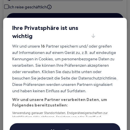
Ich reise geschäftlich
Suchen
Ihre Privatsphäre ist uns
wichtig
Kostenlose Stornierung bei
Wir und unsere
16
Partner speichern und/ oder greifen
Planänderungen
auf Informationen auf einem Gerät zu, z.B. auf eindeutige
Kennungen in Cookies, um personenbezogene Daten zu
Verdiene Prämien für jede
verarbeiten. Sie können Ihre Präferenzen akzeptieren
wahrgenommene Übernachtung
oder verwalten. Klicken Sie dazu bitte unten oder
besuchen Sie jederzeit die Seite der Datenschutzrichtlinie.
Diese Präferenzen werden unseren Partnern signalisiert
Mehr sparen mit Preisen für Mitglieder
und haben keinen Einfluss auf Surfdaten.
Wir und unsere Partner verarbeiten Daten, um
Folgendes bereitzustellen:
Überprüfe die Preise für diese Daten
Verwendung genauer Standortdaten. Endgeräteeigenschaften zur
Identifikation aktiv abfragen. Speichern von oder Zugriff auf
Heute
Morgen
Informationen auf einem Endgerät. Personalisierte Werbung und
Inhalte, Messung von Werbeleistung und der Performance von Inhalten,
6. Aug. - 7. Aug.
7. Aug. - 8. Aug.
Zielgruppenforschung sowie Entwicklung und Verbesserung von