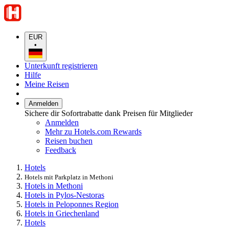
EUR
•
Unterkunft registrieren
Hilfe
Meine Reisen
Anmelden
Sichere dir Sofortrabatte dank Preisen für Mitglieder
Anmelden
Mehr zu Hotels.com Rewards
Reisen buchen
Feedback
Hotels
Hotels mit Parkplatz in Methoni
Hotels in Methoni
Hotels in Pylos-Nestoras
Hotels in Peloponnes Region
Hotels in Griechenland
Hotels