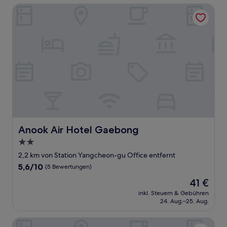
Anook Air Hotel Gaebong
Anook Air Hotel Gaebong
Anook Air Hotel Gaebong
2.0-
Sterne-
2,2 km von Station Yangcheon-gu Office entfernt
Unterkunft
5.6
5,6/10
(5 Bewertungen)
von
Der
41 €
10,
Preis
(5
inkl. Steuern & Gebühren
beträgt
24. Aug.–25. Aug.
Bewertungen)
41 €
Hwagok Lush Hotel