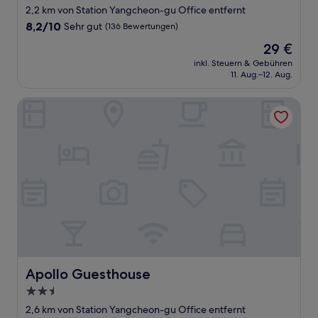
Sterne-
2,2 km von Station Yangcheon-gu Office entfernt
Unterkunft
8.2
8,2/10
Sehr gut
(136 Bewertungen)
von
Der
29 €
10,
Preis
Sehr
inkl. Steuern & Gebühren
beträgt
11. Aug.–12. Aug.
gut,
29 €
(136
Bewertungen)
Apollo Guesthouse
Apollo Guesthouse
Apollo Guesthouse
2.5-
Sterne-
2,6 km von Station Yangcheon-gu Office entfernt