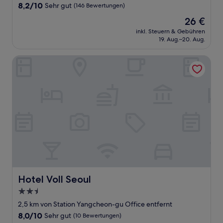
Unterkunft
8.2
8,2/10
Sehr gut
(146 Bewertungen)
von
Der
26 €
10,
Preis
Sehr
inkl. Steuern & Gebühren
beträgt
19. Aug.–20. Aug.
gut,
26 €
(146
Bewertungen)
Hotel Voll Seoul
Hotel Voll Seoul
Hotel Voll Seoul
2.5-
Sterne-
2,5 km von Station Yangcheon-gu Office entfernt
Unterkunft
8.0
8,0/10
Sehr gut
(10 Bewertungen)