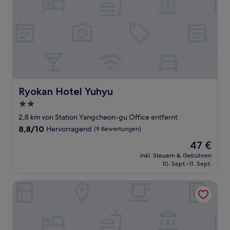
Ryokan Hotel Yuhyu
Ryokan Hotel Yuhyu
2.0-
Sterne-
2,8 km von Station Yangcheon-gu Office entfernt
Unterkunft
8.8
8,8/10
Hervorragend
(9 Bewertungen)
von
Der
47 €
10,
Preis
Hervorragend,
inkl. Steuern & Gebühren
beträgt
10. Sept.–11. Sept.
(9
47 €
Bewertungen)
US Hotel Seoul Gangseo Hwagok