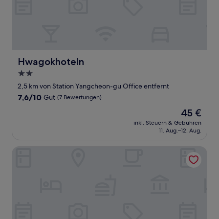
Hwagokhoteln
Hwagokhoteln
2.0-
Sterne-
2,5 km von Station Yangcheon-gu Office entfernt
Unterkunft
7.6
7,6/10
Gut
(7 Bewertungen)
von
Der
45 €
10,
Preis
Gut,
inkl. Steuern & Gebühren
beträgt
11. Aug.–12. Aug.
(7
45 €
Bewertungen)
K2 Motel