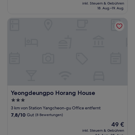
Preis
Gut,
inkl. Steuern & Gebühren
beträgt
18. Aug.–19. Aug.
(10
46 €
Bewertungen)
Yeongdeungpo Horang House
Yeongdeungpo Horang House
Yeongdeungpo Horang House
3.0-
Sterne-
3 km von Station Yangcheon-gu Office entfernt
Unterkunft
7.8
7,8/10
Gut
(8 Bewertungen)
von
Der
49 €
10,
Preis
Gut,
inkl. Steuern & Gebühren
beträgt