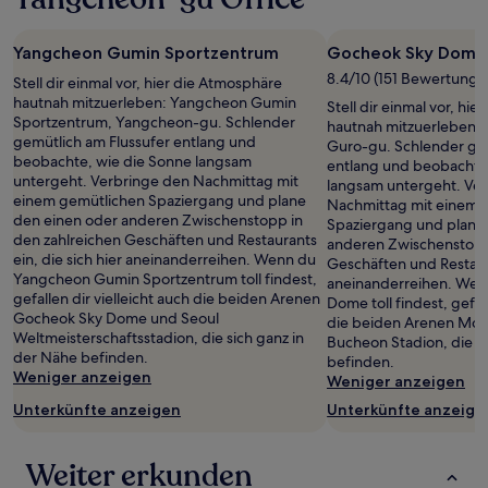
Yangcheon Gumin Sportzentrum
Gocheok Sky Dome
8.4/10 (151 Bewertunge
Stell dir einmal vor, hier die Atmosphäre
hautnah mitzuerleben: Yangcheon Gumin
Stell dir einmal vor, hi
Sportzentrum, Yangcheon-gu. Schlender
hautnah mitzuerleben:
gemütlich am Flussufer entlang und
Guro-gu. Schlender gem
beobachte, wie die Sonne langsam
entlang und beobachte
untergeht. Verbringe den Nachmittag mit
langsam untergeht. Ve
einem gemütlichen Spaziergang und plane
Nachmittag mit einem 
den einen oder anderen Zwischenstopp in
Spaziergang und plane
den zahlreichen Geschäften und Restaurants
anderen Zwischenstopp 
ein, die sich hier aneinanderreihen. Wenn du
Geschäften und Restaura
Yangcheon Gumin Sportzentrum toll findest,
aneinanderreihen. Wen
gefallen dir vielleicht auch die beiden Arenen
Dome toll findest, gefall
Gocheok Sky Dome und Seoul
die beiden Arenen Mo
Weltmeisterschaftsstadion, die sich ganz in
Bucheon Stadion, die si
der Nähe befinden.
befinden.
Weniger anzeigen
Weniger anzeigen
Unterkünfte anzeigen
Unterkünfte anzeige
Weiter erkunden