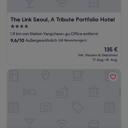
The Link Seoul, A Tribute Portfolio Hotel
The Link Seoul, A Tribute Portfolio Hotel
4.0-
Sterne-
1,8 km von Station Yangcheon-gu Office entfernt
Unterkunft
9.6
9,6/10
Außergewöhnlich
(68 Bewertungen)
von
Der
135 €
10,
Preis
Außergewöhnlich,
inkl. Steuern & Gebühren
beträgt
17. Aug.–18. Aug.
(68
135 €
Bewertungen)
Anook Hotel & Spa Gangseo Hwagok