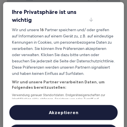
Anook Hotel & Spa Gangseo Hwagok
Anook Hotel & Spa Gangseo Hwagok
Ihre Privatsphäre ist uns
3.0-
wichtig
Sterne-
2,7 km von Station Yangcheon-gu Office entfernt
Wir und unsere
16
Partner speichern und/ oder greifen
Unterkunft
8.6
8,6/10
Hervorragend
(12 Bewertungen)
auf Informationen auf einem Gerät zu, z.B. auf eindeutige
von
Der
50 €
10,
Kennungen in Cookies, um personenbezogene Daten zu
Preis
Hervorragend,
inkl. Steuern & Gebühren
verarbeiten. Sie können Ihre Präferenzen akzeptieren
beträgt
13. Aug.–14. Aug.
(12
oder verwalten. Klicken Sie dazu bitte unten oder
50 €
Bewertungen)
besuchen Sie jederzeit die Seite der Datenschutzrichtlinie.
Hotel Hyuso Guro
Diese Präferenzen werden unseren Partnern signalisiert
und haben keinen Einfluss auf Surfdaten.
Wir und unsere Partner verarbeiten Daten, um
Folgendes bereitzustellen:
Verwendung genauer Standortdaten. Endgeräteeigenschaften zur
Identifikation aktiv abfragen. Speichern von oder Zugriff auf
Informationen auf einem Endgerät. Personalisierte Werbung und
Inhalte, Messung von Werbeleistung und der Performance von Inhalten,
Zielgruppenforschung sowie Entwicklung und Verbesserung von
Akzeptieren
Angeboten.
Liste der Partner (Lieferanten)