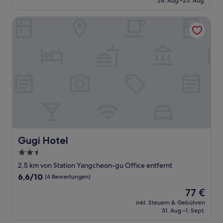
24. Aug.–25. Aug.
(8
49 €
Bewertungen)
Gugi Hotel
Gugi Hotel
Gugi Hotel
2.5-
Sterne-
2,5 km von Station Yangcheon-gu Office entfernt
Unterkunft
6.6
6,6/10
(4 Bewertungen)
von
Der
77 €
10,
Preis
(4
inkl. Steuern & Gebühren
beträgt
31. Aug.–1. Sept.
Bewertungen)
77 €