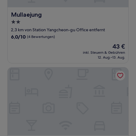
Mullaejung
Mullaejung
2.0-
Sterne-
2,3 km von Station Yangcheon-gu Office entfernt
Unterkunft
6.0
6,0/10
(4 Bewertungen)
von
Der
43 €
10,
Preis
(4
inkl. Steuern & Gebühren
beträgt
12. Aug.–13. Aug.
Bewertungen)
43 €
Star Light