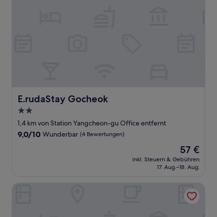
E.rudaStay Gocheok
E.rudaStay Gocheok
2.0-
Sterne-
1,4 km von Station Yangcheon-gu Office entfernt
Unterkunft
9.0
9,0/10
Wunderbar
(4 Bewertungen)
von
Der
57 €
10,
Preis
Wunderbar,
inkl. Steuern & Gebühren
beträgt
17. Aug.–18. Aug.
(4
57 €
Bewertungen)
Ryokan Hotel Yuhyu