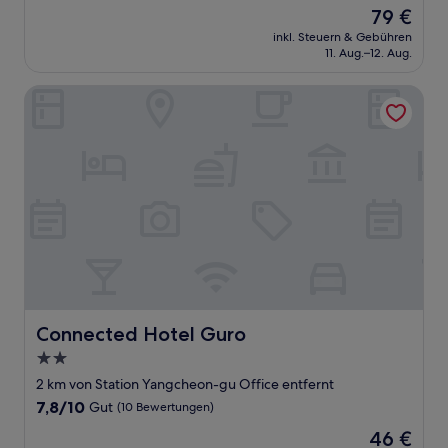
von
Der
79 €
10,
Preis
Sehr
inkl. Steuern & Gebühren
beträgt
11. Aug.–12. Aug.
gut,
79 €
(10
Bewertungen)
Connected Hotel Guro
Connected Hotel Guro
Connected Hotel Guro
2.0-
Sterne-
2 km von Station Yangcheon-gu Office entfernt
Unterkunft
7.8
7,8/10
Gut
(10 Bewertungen)
von
Der
46 €
10,