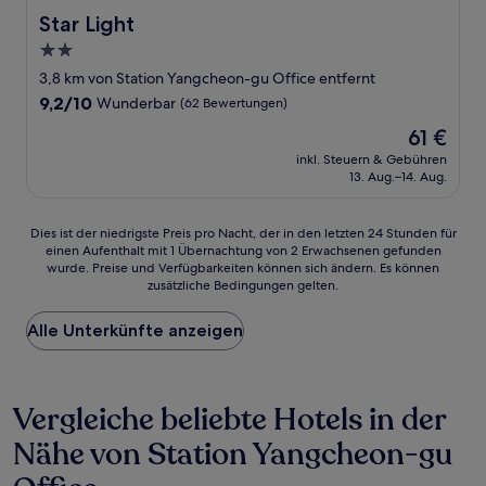
Star Light
Star Light
2.0-
Sterne-
3,8 km von Station Yangcheon-gu Office entfernt
Unterkunft
9.2
9,2/10
Wunderbar
(62 Bewertungen)
von
Der
61 €
10,
Preis
Wunderbar,
inkl. Steuern & Gebühren
beträgt
13. Aug.–14. Aug.
(62
61 €
Bewertungen)
Dies
Dies ist der niedrigste Preis pro Nacht, der in den letzten 24 Stunden für
einen Aufenthalt mit 1 Übernachtung von 2 Erwachsenen gefunden
ist
wurde. Preise und Verfügbarkeiten können sich ändern. Es können
der
zusätzliche Bedingungen gelten.
niedrigste
Preis
Alle Unterkünfte anzeigen
pro
Nacht,
der
in
Vergleiche beliebte Hotels in der
den
letzten
Nähe von Station Yangcheon-gu
24 Stunden
für