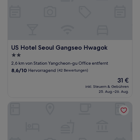
US Hotel Seoul Gangseo Hwagok
US Hotel Seoul Gangseo Hwagok
2.0-
Sterne-
2,6 km von Station Yangcheon-gu Office entfernt
Unterkunft
8.6
8,6/10
Hervorragend
(42 Bewertungen)
von
Der
31 €
10,
Preis
Hervorragend,
inkl. Steuern & Gebühren
beträgt
25. Aug.–26. Aug.
(42
31 €
Bewertungen)
Hwagokhoteln