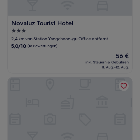
Novaluz Tourist Hotel
Novaluz Tourist Hotel
3.0-
Sterne-
2,4 km von Station Yangcheon-gu Office entfernt
Unterkunft
5.0
5,0/10
(16 Bewertungen)
von
Der
56 €
10,
Preis
(16
inkl. Steuern & Gebühren
beträgt
11. Aug.–12. Aug.
Bewertungen)
56 €
Mullaejung