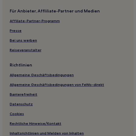
Hotels nahe Station Yeongdeungpo Market
Für Anbieter, Affliliate-Partner und Medien
Oryu-Dong: Hotels
Affiliate-Partner-Programm
Sinwol 1-dong: Hotels
Gasthäuser in Seoul
Presse
Hostels in Seoul
Bei uns werben
Ferienwohnungen in Bangsan Market
Reiseveranstalter
Ferienwohnungen in Samseon-dong
Richtlinien
Hostels in Cheonggyecheon
Allgemeine Geschäftsbedingungen
Hostels in Sinchon-dong
Allgemeine Geschäftsbedingungen von FeWo-direkt
Hostels in Itaewon
Hostels in Yeonnam-dong
Barrierefreiheit
Gasthäuser in Guro Digital Complex
Datenschutz
Gasthäuser in Jongno-1.2.3.4 ga-dong
Cookies
Hostels in Chungmuro
Rechtliche Hinweise/Kontakt
Luxus in Nonhyeon-dong
Inhaltsrichtlinien und Melden von Inhalten