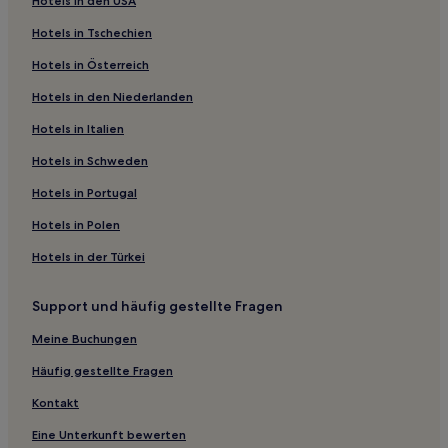
Hotels in den USA
Gocheok-Dong: Hotels
Hotels in Tschechien
Gaebong 2-dong: Hotels
Hotels in Österreich
Sinjeong 3-dong: Hotels
Hotels in den Niederlanden
Sinjeong-Dong: Hotels
Sinjeong 4-dong: Hotels
Hotels in Italien
Gocheok 1-dong: Hotels
Hotels in Schweden
Mok-Dong: Hotels
Hotels in Portugal
Gaebong-Dong: Hotels
Hotels in Polen
Daerim 3-dong: Hotels
Hotels in der Türkei
Daerim-Dong: Hotels
Support und häufig gestellte Fragen
Guro 1-dong: Hotels
Deungchon 2-dong: Hotels
Meine Buchungen
Sinjeong 2-dong: Hotels
Häufig gestellte Fragen
Yangcheon-Gu: Hotels
Kontakt
Guro-Dong: Hotels
Eine Unterkunft bewerten