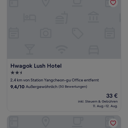
Hwagok Lush Hotel
Hwagok Lush Hotel
2.5-
Sterne-
2,4 km von Station Yangcheon-gu Office entfernt
Unterkunft
9.4
9,4/10
Außergewöhnlich
(50 Bewertungen)
von
Der
33 €
10,
Preis
Außergewöhnlich,
inkl. Steuern & Gebühren
beträgt
11. Aug.–12. Aug.
(50
33 €
Bewertungen)
E.rudaStay Gocheok