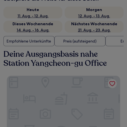
Heute
Morgen
11. Aug. - 12. Aug.
12. Aug. - 13. Aug.
Dieses Wochenende
Nächstes Wochenende
14. Aug. - 16. Aug.
21. Aug. - 23. Aug.
Empfohlene Unterkünfte
Preis (aufsteigend)
Ent
Deine Ausgangsbasis nahe
Station Yangcheon-gu Office
The Link Seoul, A Tribute Portfolio Hotel