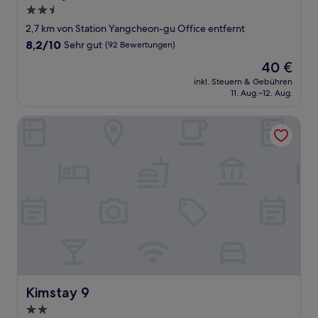
2.5-
Sterne-
2,7 km von Station Yangcheon-gu Office entfernt
Unterkunft
8.2
8,2/10
Sehr gut
(92 Bewertungen)
von
Der
40 €
10,
Preis
Sehr
inkl. Steuern & Gebühren
beträgt
11. Aug.–12. Aug.
gut,
40 €
(92
Bewertungen)
Kimstay 9
Kimstay 9
Kimstay 9
2.0-