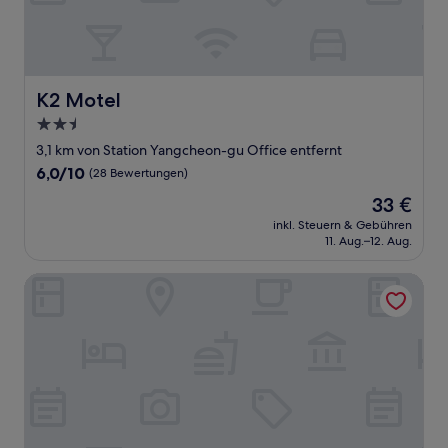
K2 Motel
K2 Motel
2.5-
Sterne-
3,1 km von Station Yangcheon-gu Office entfernt
Unterkunft
6.0
6,0/10
(28 Bewertungen)
von
Der
33 €
10,
Preis
(28
inkl. Steuern & Gebühren
beträgt
11. Aug.–12. Aug.
Bewertungen)
33 €
Novaluz Tourist Hotel