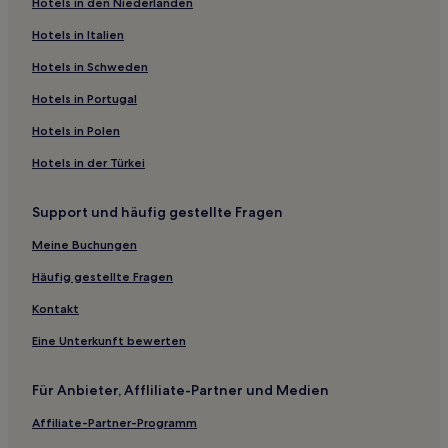
Hotels in den Niederlanden
Hotels nahe Station Taereung
Chang 4-dong: Hotels
Hotels in Italien
Ssangmun-Dong: Hotels
Hotels in Schweden
Suyuil-Tong: Hotels
Hotels in Portugal
Hotels nahe Uchang Bowlingbahn
Hotels in Polen
Imun 2-dong: Hotels
Hotels in der Türkei
Banghak 1-dong: Hotels
Support und häufig gestellte Fragen
Dobong 2-dong: Hotels
Hotels nahe Station Gireum
Meine Buchungen
Chang 1-dong: Hotels
Häufig gestellte Fragen
Hagye 1-dong: Hotels
Kontakt
Suyu-Dong: Hotels
Eine Unterkunft bewerten
Dobong-Gu: Hotels
Für Anbieter, Affliliate-Partner und Medien
Sangbongil-Tong: Hotels
Affiliate-Partner-Programm
Jangwi-Dong: Hotels