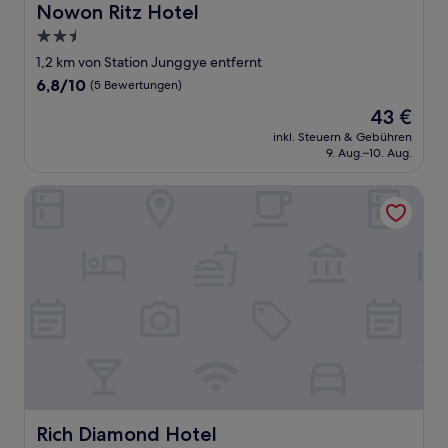
Nowon Ritz Hotel
Nowon Ritz Hotel
2.5-
Sterne-
1,2 km von Station Junggye entfernt
Unterkunft
6.8
6,8/10
(5 Bewertungen)
von
Der
43 €
10,
Preis
(5
inkl. Steuern & Gebühren
beträgt
9. Aug.–10. Aug.
Bewertungen)
43 €
Rich Diamond Hotel
Rich Diamond Hotel
Rich Diamond Hotel