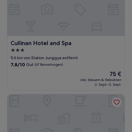
Cullinan Hotel and Spa
Cullinan Hotel and Spa
3.0-
Sterne-
9,6 km von Station Junggye entfernt
Unterkunft
7.8
7,8/10
Gut
(67 Bewertungen)
von
Der
75 €
10,
Preis
Gut,
inkl. Steuern & Gebühren
beträgt
2. Sept.–3. Sept.
(67
75 €
Bewertungen)
Hotel The Designers Kondae