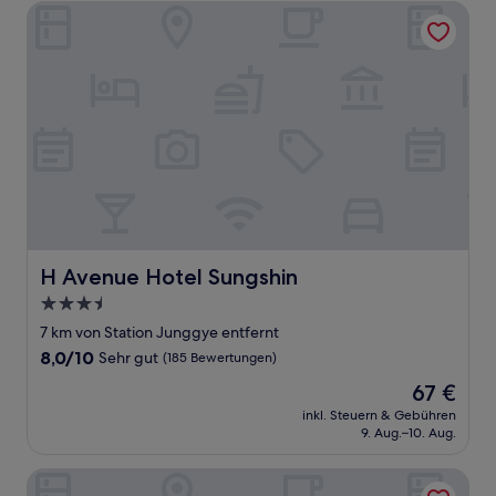
H Avenue Hotel Sungshin
H Avenue Hotel Sungshin
H Avenue Hotel Sungshin
3.5-
Sterne-
7 km von Station Junggye entfernt
Unterkunft
8.0
8,0/10
Sehr gut
(185 Bewertungen)
von
Der
67 €
10,
Preis
Sehr
inkl. Steuern & Gebühren
beträgt
9. Aug.–10. Aug.
gut,
67 €
(185
Bewertungen)
24 Guesthouse Seoul Cheongryangri