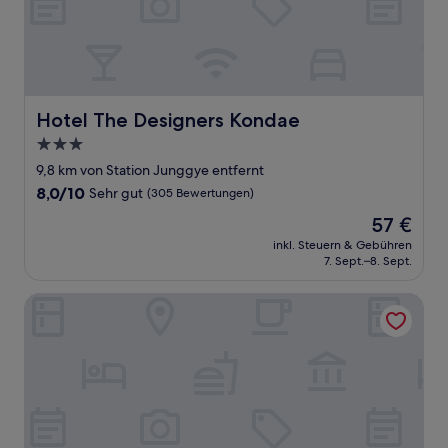
Hotel The Designers Kondae
Hotel The Designers Kondae
3.0-
Sterne-
9,8 km von Station Junggye entfernt
Unterkunft
8.0
8,0/10
Sehr gut
(305 Bewertungen)
von
Der
57 €
10,
Preis
Sehr
inkl. Steuern & Gebühren
beträgt
7. Sept.–8. Sept.
gut,
57 €
(305
Bewertungen)
Stay Passport Sindang Ryokan