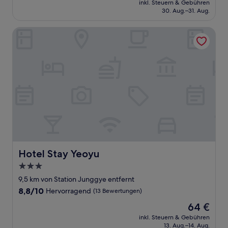
Außergewöhnlich,
inkl. Steuern & Gebühren
beträgt
30. Aug.–31. Aug.
(755
126 €
Bewertungen)
Hotel Stay Yeoyu
Hotel Stay Yeoyu
Hotel Stay Yeoyu
3.0-
Sterne-
9,5 km von Station Junggye entfernt
Unterkunft
8.8
8,8/10
Hervorragend
(13 Bewertungen)
von
Der
64 €
10,
Preis
Hervorragend,
inkl. Steuern & Gebühren
beträgt
13. Aug.–14. Aug.
(13