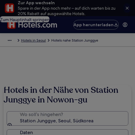
Zur App wechseln
Spare in der App noch mehr – auf dich warten bis zu
20% Rabatt auf ausgewählte Hotels.
Zum Hauptinhalt springen
App herunterladen
Hotels in Seoul
Hotels nahe Station Junggye
Hotels in der Nähe von Station
Junggye in Nowon-gu
Wo soll’s hingehen?
Station Junggye, Seoul, Südkorea
Daten