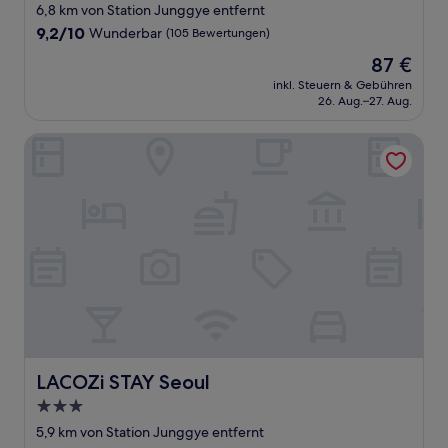
Sterne-
6,8 km von Station Junggye entfernt
Unterkunft
9.2
9,2/10
Wunderbar
(105 Bewertungen)
von
Der
87 €
10,
Preis
Wunderbar,
inkl. Steuern & Gebühren
beträgt
26. Aug.–27. Aug.
(105
87 €
Bewertungen)
LACOZi STAY Seoul
LACOZi STAY Seoul
LACOZi STAY Seoul
3.0-
Sterne-
5,9 km von Station Junggye entfernt