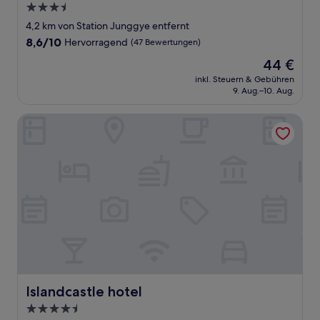
3.5-
Sterne-
4,2 km von Station Junggye entfernt
Unterkunft
8.6
8,6/10
Hervorragend
(47 Bewertungen)
von
Der
44 €
10,
Preis
Hervorragend,
inkl. Steuern & Gebühren
beträgt
9. Aug.–10. Aug.
(47
44 €
Bewertungen)
Islandcastle hotel
Islandcastle hotel
Islandcastle hotel
4.5-