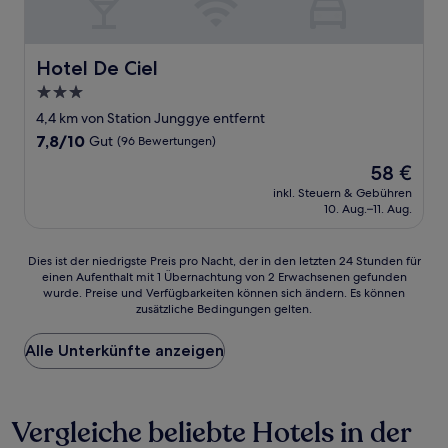
Hotel De Ciel
Hotel De Ciel
3.0-
Sterne-
4,4 km von Station Junggye entfernt
Unterkunft
7.8
7,8/10
Gut
(96 Bewertungen)
von
Der
58 €
10,
Preis
Gut,
inkl. Steuern & Gebühren
beträgt
10. Aug.–11. Aug.
(96
58 €
Bewertungen)
Dies
Dies ist der niedrigste Preis pro Nacht, der in den letzten 24 Stunden für
einen Aufenthalt mit 1 Übernachtung von 2 Erwachsenen gefunden
ist
wurde. Preise und Verfügbarkeiten können sich ändern. Es können
der
zusätzliche Bedingungen gelten.
niedrigste
Preis
Alle Unterkünfte anzeigen
pro
Nacht,
der
in
Vergleiche beliebte Hotels in der
den
letzten