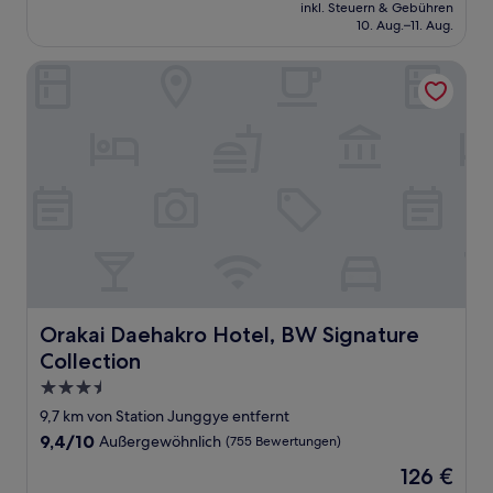
Preis
Hervorragend,
inkl. Steuern & Gebühren
beträgt
10. Aug.–11. Aug.
(32
59 €
Bewertungen)
Orakai Daehakro Hotel, BW Signature Collection
Orakai Daehakro Hotel, BW Signature Collection
Orakai Daehakro Hotel, BW Signature
Collection
3.5-
Sterne-
9,7 km von Station Junggye entfernt
Unterkunft
9.4
9,4/10
Außergewöhnlich
(755 Bewertungen)
von
Der
126 €
10,
Preis