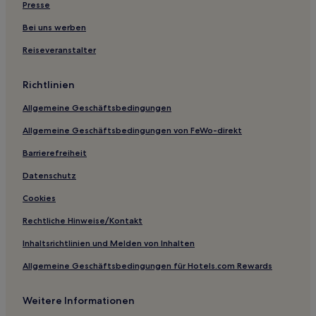
Sanggye 8-dong: Hotels
Presse
Sanggye 2-dong: Hotels
Bei uns werben
Junggye-Dong: Hotels
Reiseveranstalter
Mia-Dong: Hotels
Richtlinien
Banghak-Dong: Hotels
Allgemeine Geschäftsbedingungen
Jungnang-Gu: Hotels
Allgemeine Geschäftsbedingungen von FeWo-direkt
Hotels nahe Station Korea University
Beon-Dong: Hotels
Barrierefreiheit
Sangbong-Dong: Hotels
Datenschutz
Sanggye 1-dong: Hotels
Cookies
Gongneung-Dong: Hotels
Rechtliche Hinweise/Kontakt
Gasthäuser in Seoul
Inhaltsrichtlinien und Melden von Inhalten
Hostels in Seoul
Allgemeine Geschäftsbedingungen für Hotels.com Rewards
Ferienwohnungen in Bangsan Market
Weitere Informationen
Ferienwohnungen in Samseon-dong