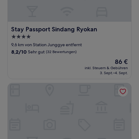
Stay Passport Sindang Ryokan
Stay Passport Sindang Ryokan
4.0-
Sterne-
9,6 km von Station Junggye entfernt
Unterkunft
8.2
8,2/10
Sehr gut
(32 Bewertungen)
von
Der
86 €
10,
Preis
Sehr
inkl. Steuern & Gebühren
beträgt
3. Sept.–4. Sept.
gut,
86 €
(32
Bewertungen)
Hotel De Ciel