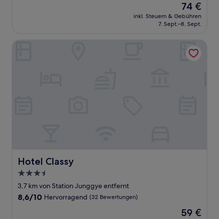
Der
74 €
10,
Preis
Außergewöhnlich,
inkl. Steuern & Gebühren
beträgt
7. Sept.–8. Sept.
(39
74 €
Bewertungen)
Hotel Classy
Hotel Classy
Hotel Classy
3.5-
Sterne-
3,7 km von Station Junggye entfernt
Unterkunft
8.6
8,6/10
Hervorragend
(32 Bewertungen)
von
Der
59 €
10,