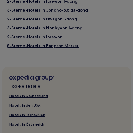
2-Sterne-Hotels in Itaewon 1-dong
3-Sterne-Hotels in Jongno-5.6 ga-dong
2-Sterne-Hotels in Hwagok 1-dong
3-Sterne-Hotels in Nonhyeon 1-dong
2-Sterne-Hotels in Itaewon
5-Sterne-Hotels in Bangsan Market
2-Sterne-Hotels in Yeonnam-dong
4-Sterne-Hotels in Guro Digital Complex
2-Sterne-Hotels in Sungin 2-dong
4-Sterne-Hotels in Jongno-1.2.3.4 ga-dong
Top-Reiseziele
3-Sterne-Hotels in Yeoksam 1-dong
Hotels in Deutschland
Hotels nahe Hwagyesa Tempel
Hotels in den USA
Ssangmun 2-dong: Hotels
Hotels in Tschechien
Gireum 1-dong: Hotels
Hotels in Österreich
Hotels nahe Station Dobongsan