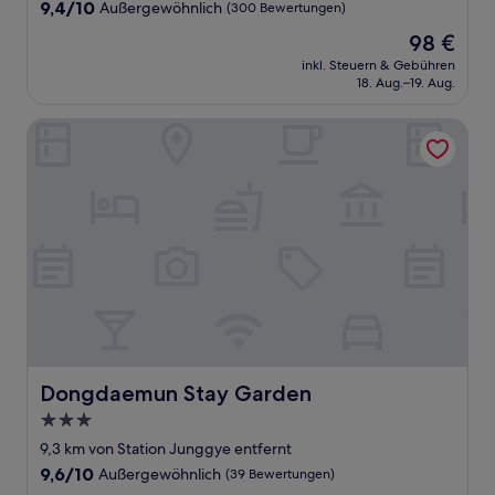
Unterkunft
9.4
9,4/10
Außergewöhnlich
(300 Bewertungen)
von
Der
98 €
10,
Preis
Außergewöhnlich,
inkl. Steuern & Gebühren
beträgt
18. Aug.–19. Aug.
(300
98 €
Bewertungen)
Dongdaemun Stay Garden
Dongdaemun Stay Garden
Dongdaemun Stay Garden
3.0-
Sterne-
9,3 km von Station Junggye entfernt
Unterkunft
9.6
9,6/10
Außergewöhnlich
(39 Bewertungen)
von