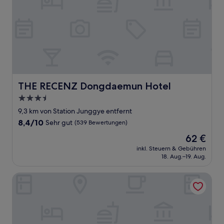
THE RECENZ Dongdaemun Hotel
THE RECENZ Dongdaemun Hotel
3.5-
Sterne-
9,3 km von Station Junggye entfernt
Unterkunft
8.4
8,4/10
Sehr gut
(539 Bewertungen)
von
Der
62 €
10,
Preis
Sehr
inkl. Steuern & Gebühren
beträgt
18. Aug.–19. Aug.
gut,
62 €
(539
Bewertungen)
Cullinan Hotel and Spa