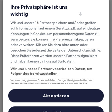
Ihre Privatsphäre ist uns
wichtig
hotel 99 prestige
hotel 99 prestige
2.0-
Wir und unsere
16
Partner speichern und/ oder greifen
Sterne-
auf Informationen auf einem Gerät zu, z.B. auf eindeutige
1,4 km von Station Junggye entfernt
Unterkunft
Kennungen in Cookies, um personenbezogene Daten zu
8.4
8,4/10
Sehr gut
(14 Bewertungen)
von
verarbeiten. Sie können Ihre Präferenzen akzeptieren
Der
67 €
10,
oder verwalten. Klicken Sie dazu bitte unten oder
Preis
Sehr
inkl. Steuern & Gebühren
besuchen Sie jederzeit die Seite der Datenschutzrichtlinie.
beträgt
17. Aug.–18. Aug.
gut,
67 €
Diese Präferenzen werden unseren Partnern signalisiert
(14
Bewertungen)
und haben keinen Einfluss auf Surfdaten.
Anook Hotel Nowon Sanggye
Wir und unsere Partner verarbeiten Daten, um
Folgendes bereitzustellen:
Verwendung genauer Standortdaten. Endgeräteeigenschaften zur
Identifikation aktiv abfragen. Speichern von oder Zugriff auf
Informationen auf einem Endgerät. Personalisierte Werbung und
Inhalte, Messung von Werbeleistung und der Performance von Inhalten,
Zielgruppenforschung sowie Entwicklung und Verbesserung von
Akzeptieren
Angeboten.
Liste der Partner (Lieferanten)