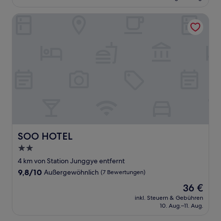
64 €
Bewertungen)
SOO HOTEL
SOO HOTEL
SOO HOTEL
2.0-
Sterne-
4 km von Station Junggye entfernt
Unterkunft
9.8
9,8/10
Außergewöhnlich
(7 Bewertungen)
von
Der
36 €
10,
Preis
Außergewöhnlich,
inkl. Steuern & Gebühren
beträgt
10. Aug.–11. Aug.
(7
36 €
Bewertungen)