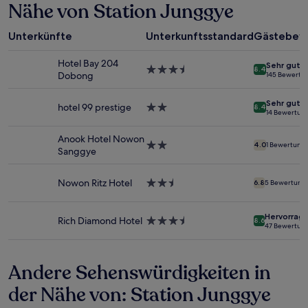
Nähe von Station Junggye
24 Stunden
für
einen
Unterkünfte
Unterkunftsstandard
Gästebew
Aufenthalt
mit
Hotel Bay 204
Sehr gut
1 Übernachtung
3.5-
8.4
Dobong
145 Bewertu
von
Sterne-
2 Erwachsenen
Unterkunft
Sehr gut
gefunden
hotel 99 prestige
2.0-
8.4
14 Bewertun
wurde.
Sterne-
Preise
Unterkunft
Anook Hotel Nowon
und
2.0-
4.0
1 Bewertung
Sanggye
Verfügbarkeiten
Sterne-
können
Unterkunft
sich
Nowon Ritz Hotel
2.5-
6.8
5 Bewertung
ändern.
Sterne-
Es
Unterkunft
Hervorrag
können
Rich Diamond Hotel
3.5-
8.6
47 Bewertun
zusätzliche
Sterne-
Bedingungen
Unterkunft
gelten.
Andere Sehenswürdigkeiten in
der Nähe von: Station Junggye