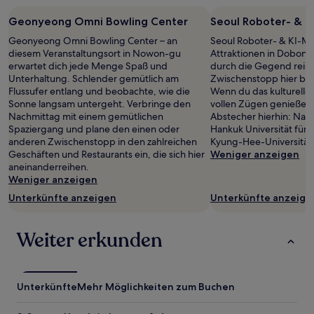
Geonyeong Omni Bowling Center
Seoul Roboter- & 
Geonyeong Omni Bowling Center – an
Seoul Roboter- & KI-Mu
diesem Veranstaltungsort in Nowon-gu
Attraktionen in Dobon
erwartet dich jede Menge Spaß und
durch die Gegend reist, 
Unterhaltung. Schlender gemütlich am
Zwischenstopp hier be
Flussufer entlang und beobachte, wie die
Wenn du das kulturelle 
Sonne langsam untergeht. Verbringe den
vollen Zügen genießen 
Nachmittag mit einem gemütlichen
Abstecher hierhin: Nat
Spaziergang und plane den einen oder
Hankuk Universität für
anderen Zwischenstopp in den zahlreichen
Kyung-Hee-Universität
Geschäften und Restaurants ein, die sich hier
Weniger anzeigen
aneinanderreihen.
Weniger anzeigen
Unterkünfte anzeigen
Unterkünfte anzeige
Weiter erkunden
Unterkünfte
Mehr Möglichkeiten zum Buchen