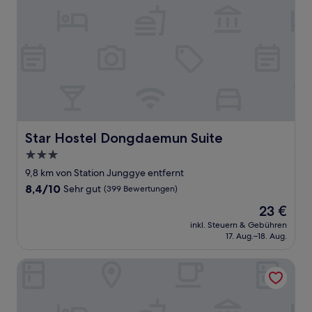
Star Hostel Dongdaemun Suite
Star Hostel Dongdaemun Suite
3.0-
Sterne-
9,8 km von Station Junggye entfernt
Unterkunft
8.4
8,4/10
Sehr gut
(399 Bewertungen)
von
Der
23 €
10,
Preis
Sehr
inkl. Steuern & Gebühren
beträgt
17. Aug.–18. Aug.
gut,
23 €
(399
Bewertungen)
THE RECENZ Dongdaemun Hotel