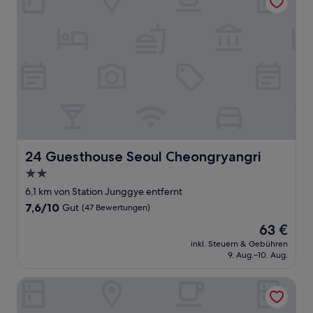
24 Guesthouse Seoul Cheongryangri
24 Guesthouse Seoul Cheongryangri
2.0-
Sterne-
6,1 km von Station Junggye entfernt
Unterkunft
7.6
7,6/10
Gut
(47 Bewertungen)
von
Der
63 €
10,
Preis
Gut,
inkl. Steuern & Gebühren
beträgt
9. Aug.–10. Aug.
(47
63 €
Bewertungen)
Star Hostel Dongdaemun Suite