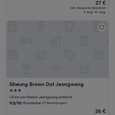
Der
27 €
10,
Preis
Gut,
inkl. Steuern & Gebühren
beträgt
9. Aug.–10. Aug.
(8
27 €
Bewertungen)
Siheung Brown Dot Jeongwang
Siheung Brown Dot Jeongwang
Siheung Brown Dot Jeongwang
3.0-
Sterne-
1,8 km von Station Jeongwang entfernt
Unterkunft
9.0
9,0/10
Wunderbar
(17 Bewertungen)
von
Der
36 €
10,
Preis