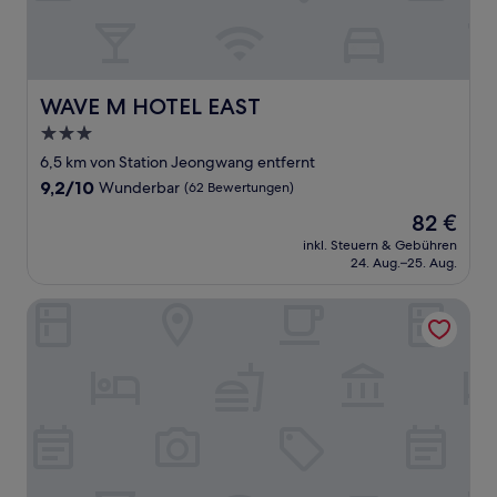
WAVE M HOTEL EAST
WAVE M HOTEL EAST
3.0-
Sterne-
6,5 km von Station Jeongwang entfernt
Unterkunft
9.2
9,2/10
Wunderbar
(62 Bewertungen)
von
Der
82 €
10,
Preis
Wunderbar,
inkl. Steuern & Gebühren
beträgt
24. Aug.–25. Aug.
(62
82 €
Bewertungen)
Le collective Siheung Wavepark