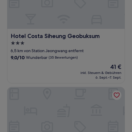
Hotel Costa Siheung Geobuksum
Hotel Costa Siheung Geobuksum
3.0-
Sterne-
6,5 km von Station Jeongwang entfernt
Unterkunft
9.0
9,0/10
Wunderbar
(35 Bewertungen)
von
Der
41 €
10,
Preis
Wunderbar,
inkl. Steuern & Gebühren
beträgt
6. Sept.–7. Sept.
(35
41 €
Bewertungen)
WAVE M HOTEL EAST