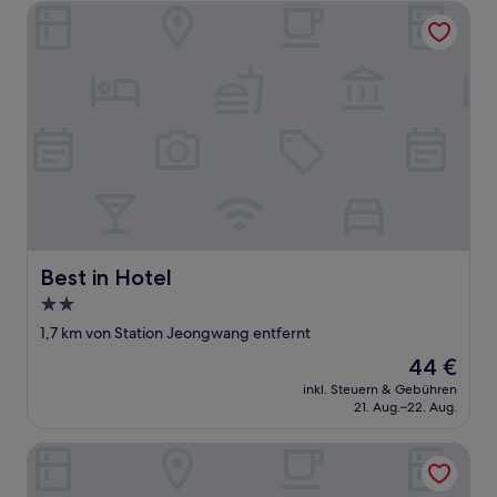
Best in Hotel
Best in Hotel
Best in Hotel
2.0-
Sterne-
1,7 km von Station Jeongwang entfernt
Unterkunft
Der
44 €
Preis
inkl. Steuern & Gebühren
beträgt
21. Aug.–22. Aug.
44 €
Anook Ryokan Ansan station branch