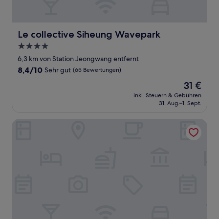
Le collective Siheung Wavepark
Le collective Siheung Wavepark
4.0-
Sterne-
6,3 km von Station Jeongwang entfernt
Unterkunft
8.4
8,4/10
Sehr gut
(65 Bewertungen)
von
Der
31 €
10,
Preis
Sehr
inkl. Steuern & Gebühren
beträgt
31. Aug.–1. Sept.
gut,
31 €
(65
Bewertungen)
Hotel Square Ansan