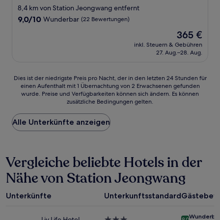
Sterne-
8,4 km von Station Jeongwang entfernt
Unterkunft
9.0
9,0/10
Wunderbar
(22 Bewertungen)
von
Der
365 €
10,
Preis
Wunderbar,
inkl. Steuern & Gebühren
beträgt
27. Aug.–28. Aug.
(22
365 €
Bewertungen)
Dies
Dies ist der niedrigste Preis pro Nacht, der in den letzten 24 Stunden für
einen Aufenthalt mit 1 Übernachtung von 2 Erwachsenen gefunden
ist
wurde. Preise und Verfügbarkeiten können sich ändern. Es können
der
zusätzliche Bedingungen gelten.
niedrigste
Preis
Alle Unterkünfte anzeigen
pro
Nacht,
der
in
Vergleiche beliebte Hotels in der
den
letzten
Nähe von Station Jeongwang
24 Stunden
für
einen
Unterkünfte
Unterkunftsstandard
Gästebew
Aufenthalt
mit
Wunderba
1 Übernachtung
Liv Life Hotel
3.0-
9.0