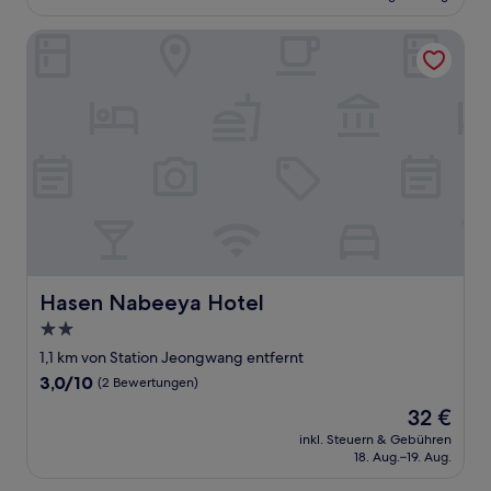
55 €
(38
Bewertungen)
Hasen Nabeeya Hotel
Hasen Nabeeya Hotel
Hasen Nabeeya Hotel
2.0-
Sterne-
1,1 km von Station Jeongwang entfernt
Unterkunft
3.0
3,0/10
(2 Bewertungen)
von
Der
32 €
10,
Preis
(2
inkl. Steuern & Gebühren
beträgt
18. Aug.–19. Aug.
Bewertungen)
32 €