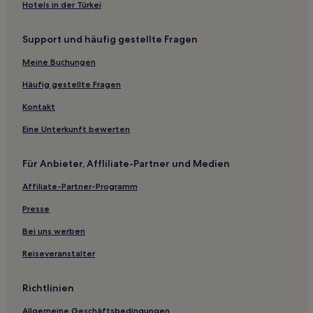
Yeongtong-Gu: Hotels
Hotels in der Türkei
Paldal-Gu: Hotels
Support und häufig gestellte Fragen
Hotels nahe Fußball-WM-Stadion Suwon
Hotels nahe Koreanisches Eisenbahnmuseum
Meine Buchungen
Dongtan: Hotels
Häufig gestellte Fragen
Hotels nahe Gold Bowling Center
Kontakt
Hotels nahe Gwanggyo Lake Park
Eine Unterkunft bewerten
Ansan Hotels
Für Anbieter, Affliliate-Partner und Medien
Hotels nahe Samsung Innovation Museum
Affiliate-Partner-Programm
Bucheon Hotels
Guun-Dong: Hotels
Presse
Hotels nahe Festung Hwaseong
Bei uns werben
I-Dong: Hotels
Reiseveranstalter
Hotels nahe Station Seoksu
Richtlinien
Hotels mit Parkplatz in Gwangmyeong
Allgemeine Geschäftsbedingungen