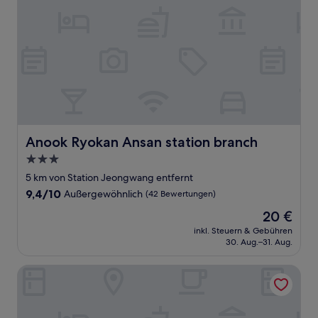
Anook Ryokan Ansan station branch
Anook Ryokan Ansan station branch
3.0-
Sterne-
5 km von Station Jeongwang entfernt
Unterkunft
9.4
9,4/10
Außergewöhnlich
(42 Bewertungen)
von
Der
20 €
10,
Preis
Außergewöhnlich,
inkl. Steuern & Gebühren
beträgt
30. Aug.–31. Aug.
(42
20 €
Bewertungen)
Wolgot Hotel the Classic