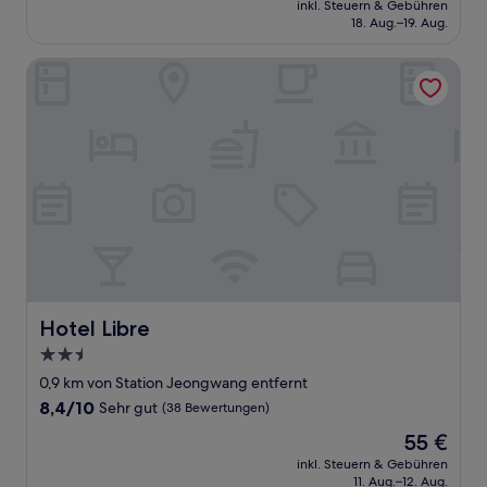
Wunderbar,
inkl. Steuern & Gebühren
beträgt
18. Aug.–19. Aug.
(17
36 €
Bewertungen)
Hotel Libre
Hotel Libre
Hotel Libre
2.5-
Sterne-
0,9 km von Station Jeongwang entfernt
Unterkunft
8.4
8,4/10
Sehr gut
(38 Bewertungen)
von
Der
55 €
10,
Preis
Sehr
inkl. Steuern & Gebühren
beträgt
11. Aug.–12. Aug.
gut,