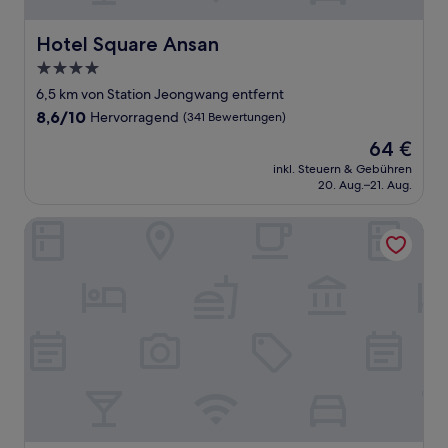
Hotel Square Ansan
Hotel Square Ansan
4.0-
Sterne-
6,5 km von Station Jeongwang entfernt
Unterkunft
8.6
8,6/10
Hervorragend
(341 Bewertungen)
von
Der
64 €
10,
Preis
Hervorragend,
inkl. Steuern & Gebühren
beträgt
20. Aug.–21. Aug.
(341
64 €
Bewertungen)
THE HOUND HOTEL BANDALISLAND 2