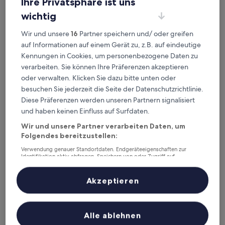
Ihre Privatsphäre ist uns
Hotel Yaja Siheung Jeongwang Branch
Hotel Yaja Siheung Jeongwang Branch
wichtig
2.0-
Sterne-
1,7 km von Station Jeongwang entfernt
Wir und unsere
16
Partner speichern und/ oder greifen
Unterkunft
8.2
8,2/10
Sehr gut
(14 Bewertungen)
auf Informationen auf einem Gerät zu, z.B. auf eindeutige
von
Der
Kennungen in Cookies, um personenbezogene Daten zu
20 €
10,
Preis
verarbeiten. Sie können Ihre Präferenzen akzeptieren
Sehr
inkl. Steuern & Gebühren
beträgt
30. Aug.–31. Aug.
gut,
oder verwalten. Klicken Sie dazu bitte unten oder
20 €
(14
besuchen Sie jederzeit die Seite der Datenschutzrichtlinie.
Bewertungen)
Boutique Hotel K Oido
Diese Präferenzen werden unseren Partnern signalisiert
und haben keinen Einfluss auf Surfdaten.
Wir und unsere Partner verarbeiten Daten, um
Folgendes bereitzustellen:
Verwendung genauer Standortdaten. Endgeräteeigenschaften zur
Identifikation aktiv abfragen. Speichern von oder Zugriff auf
Informationen auf einem Endgerät. Personalisierte Werbung und
Inhalte, Messung von Werbeleistung und der Performance von Inhalten,
Zielgruppenforschung sowie Entwicklung und Verbesserung von
Akzeptieren
Angeboten.
Liste der Partner (Lieferanten)
Alle ablehnen
Boutique Hotel K Oido
Boutique Hotel K Oido