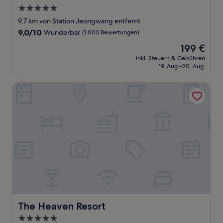
5.0-
Sterne-
9,7 km von Station Jeongwang entfernt
Unterkunft
9.0
9,0/10
Wunderbar
(1.003 Bewertungen)
von
Der
199 €
10,
Preis
Wunderbar,
inkl. Steuern & Gebühren
beträgt
19. Aug.–20. Aug.
(1.003
199 €
Bewertungen)
The Heaven Resort
The Heaven Resort
The Heaven Resort
5.0-