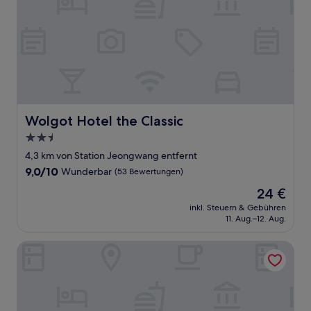
Wolgot Hotel the Classic
Wolgot Hotel the Classic
2.5-
Sterne-
4,3 km von Station Jeongwang entfernt
Unterkunft
9.0
9,0/10
Wunderbar
(53 Bewertungen)
von
Der
24 €
10,
Preis
Wunderbar,
inkl. Steuern & Gebühren
beträgt
11. Aug.–12. Aug.
(53
24 €
Bewertungen)
Urbanstay Siheung Geobukseom