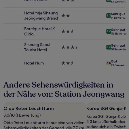
65 Bewertun
von
Sterne-
2 Erwachsenen
Unterkunft
Hotel Yaja Siheung
Sehr gut
gefunden
2.0-
8.2
Jeongwang Branch
14 Bewertun
wurde.
Sterne-
Preise
Unterkunft
Boutique Hotel K
Sehr gut
und
2.5-
8.0
Oido
116 Bewertu
Verfügbarkeiten
Sterne-
können
Unterkunft
Siheung Seoul
Sehr gut
sich
3.5-
8.0
Tourist Hotel
51 Bewertun
ändern.
Sterne-
Es
Unterkunft
Gut
können
Hotel Plum
2.5-
7.8
23 Bewertun
zusätzliche
Sterne-
Bedingungen
Unterkunft
gelten.
Andere Sehenswürdigkeiten in
der Nähe von: Station Jeongwang
Oido Roter Leuchtturm
Korea SGI Gunja-Ku
8.0/10 (1 Bewertung)
Korea SGI Gunja-Kultur
4,3 km außerhalb des 
Oido Roter Leuchtturm ist nur eine von vielen
sodass sich ein Zwisch
Sehenswürdigkeiten der Gegend, die 7,7 km