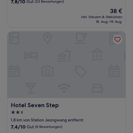
7.8
7,8/10
Gut
(23 Bewertungen)
von
Der
38 €
10,
Preis
Gut,
inkl. Steuern & Gebühren
beträgt
18. Aug.–19. Aug.
(23
38 €
Bewertungen)
Hotel Seven Step
Hotel Seven Step
Hotel Seven Step
2.5-
Sterne-
1,8 km von Station Jeongwang entfernt
Unterkunft
7.4
7,4/10
Gut
(8 Bewertungen)
von