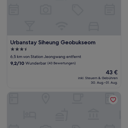
Urbanstay Siheung Geobukseom
Urbanstay Siheung Geobukseom
3.5-
Sterne-
6,5 km von Station Jeongwang entfernt
Unterkunft
9.2
9,2/10
Wunderbar
(43 Bewertungen)
von
Der
43 €
10,
Preis
Wunderbar,
inkl. Steuern & Gebühren
beträgt
30. Aug.–31. Aug.
(43
43 €
Bewertungen)
Hotel Costa Siheung Geobuksum