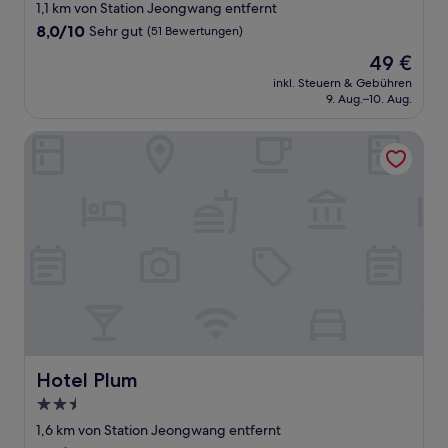
Sterne-
1,1 km von Station Jeongwang entfernt
Unterkunft
8.0
8,0/10
Sehr gut
(51 Bewertungen)
von
Der
49 €
10,
Preis
Sehr
inkl. Steuern & Gebühren
beträgt
9. Aug.–10. Aug.
gut,
49 €
(51
Bewertungen)
Hotel Plum
Hotel Plum
Hotel Plum
2.5-
Sterne-
1,6 km von Station Jeongwang entfernt
Unterkunft