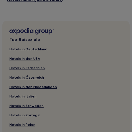
Suwon Hotels
Siheung Hotels
Hotels nahe Station Oido
Hotels nahe Kyonggi University
Top-Reiseziele
Hotels nahe Avenue France Gwanggyo
Hotels in Deutschland
Hwaseong Hotels
Hotels in den USA
Gyeonggi: Hotels
Hotels in Tschechien
Hotels nahe Stadion Suwon
Hotels in Österreich
Anyang Hotels
Hotels in den Niederlanden
Goyang Hotels
Pungdeokcheon-Dong: Hotels
Hotels in Italien
Hotels nahe KBS Suwon Studio
Hotels in Schweden
Hotels nahe Station Pangyo
Hotels in Portugal
Ingye-Dong: Hotels
Hotels in Polen