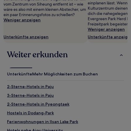
einplanen lässt. Wenn d
vom Zentrum von Siheung entfernt ist – wie
Kulturzentrum deinen S
wäre es also mit einem kleinen Abstecher, um
dich die nahegelegenen
ein paar Erinnerungsfotos zu schießen?
Evergreen Park Herd R
Weniger anzeigen
Freizeitpark begeistern
Weniger anzeigen
Unterkünfte anzeigen
Unterkünfte anzeige
Weiter erkunden
Unterkünfte
Mehr Möglichkeiten zum Buchen
2-Sterne-Hotels in Paju
3-Sterne-Hotels in Paju
2-Sterne-Hotels in Pyeongtaek
Hostels in Dodang-Park
Ferienwohnungen in Ilsan Lake Park
Hotels nahe Ajou University