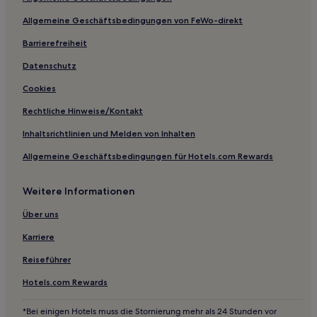
Hotels mit Fitnessbereich in Bundang-gu
Allgemeine Geschäftsbedingungen von FeWo-direkt
Günstige in Paju
Luxus in Suwon
Barrierefreiheit
Business in Suwon
Datenschutz
Günstige in Suwon
Cookies
Rechtliche Hinweise/Kontakt
Inhaltsrichtlinien und Melden von Inhalten
Allgemeine Geschäftsbedingungen für Hotels.com Rewards
Weitere Informationen
Über uns
Karriere
Reiseführer
Hotels.com Rewards
*Bei einigen Hotels muss die Stornierung mehr als 24 Stunden vor