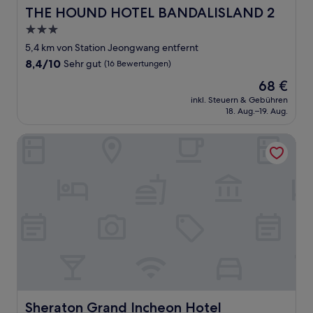
THE HOUND HOTEL BANDALISLAND 2
THE HOUND HOTEL BANDALISLAND 2
3.0-
Sterne-
5,4 km von Station Jeongwang entfernt
Unterkunft
8.4
8,4/10
Sehr gut
(16 Bewertungen)
von
Der
68 €
10,
Preis
Sehr
inkl. Steuern & Gebühren
beträgt
18. Aug.–19. Aug.
gut,
68 €
(16
Bewertungen)
Sheraton Grand Incheon Hotel
Sheraton Grand Incheon Hotel
Sheraton Grand Incheon Hotel