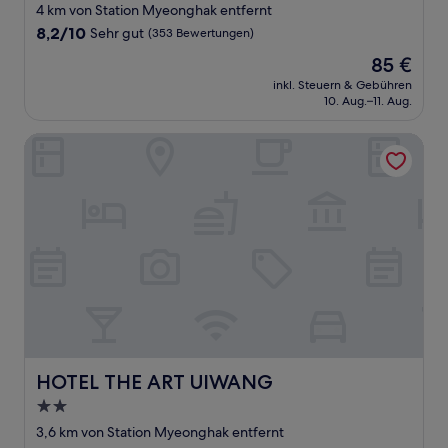
Sterne-
4 km von Station Myeonghak entfernt
Unterkunft
8.2
8,2/10
Sehr gut
(353 Bewertungen)
von
Der
85 €
10,
Preis
Sehr
inkl. Steuern & Gebühren
beträgt
10. Aug.–11. Aug.
gut,
85 €
(353
Bewertungen)
HOTEL THE ART UIWANG
HOTEL THE ART UIWANG
HOTEL THE ART UIWANG
2.0-
Sterne-
3,6 km von Station Myeonghak entfernt