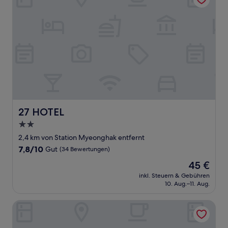
27 HOTEL
27 HOTEL
2.0-
Sterne-
2,4 km von Station Myeonghak entfernt
Unterkunft
7.8
7,8/10
Gut
(34 Bewertungen)
von
Der
45 €
10,
Preis
Gut,
inkl. Steuern & Gebühren
beträgt
10. Aug.–11. Aug.
(34
45 €
Bewertungen)
Hotel Samwon Plaza