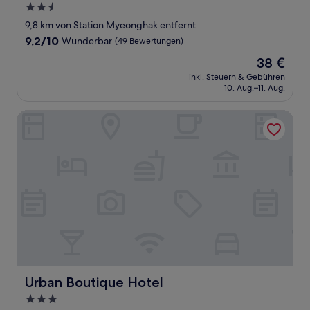
2.5-
Sterne-
9,8 km von Station Myeonghak entfernt
Unterkunft
9.2
9,2/10
Wunderbar
(49 Bewertungen)
von
Der
38 €
10,
Preis
Wunderbar,
inkl. Steuern & Gebühren
beträgt
10. Aug.–11. Aug.
(49
38 €
Bewertungen)
Urban Boutique Hotel
Urban Boutique Hotel
Urban Boutique Hotel
3.0-