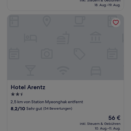
Sehr
inkl. Steuern & Gebühren
beträgt
18. Aug.–19. Aug.
gut,
53 €
(17
Bewertungen)
Hotel Arentz
Hotel Arentz
Hotel Arentz
2.5-
Sterne-
2,5 km von Station Myeonghak entfernt
Unterkunft
8.2
8,2/10
Sehr gut
(54 Bewertungen)
von
Der
56 €
10,
Preis
Sehr
inkl. Steuern & Gebühren
beträgt
10. Aug.–11. Aug.
gut,