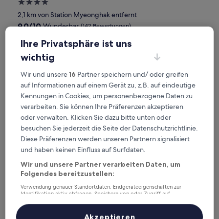
4.0-
Sterne-
2,1 km von Station Myeonghak entfernt
Unterkunft
9.0
9,0/10
Wunderbar
(142 Bewertungen)
von
Der
107 €
Ihre Privatsphäre ist uns
10,
Preis
Wunderbar,
inkl. Steuern & Gebühren
wichtig
beträgt
9. Aug.–10. Aug.
(142
107 €
Bewertungen)
Wir und unsere
16
Partner speichern und/ oder greifen
ANYANG IT CENTRO HOTEL
auf Informationen auf einem Gerät zu, z.B. auf eindeutige
Kennungen in Cookies, um personenbezogene Daten zu
verarbeiten. Sie können Ihre Präferenzen akzeptieren
oder verwalten. Klicken Sie dazu bitte unten oder
besuchen Sie jederzeit die Seite der Datenschutzrichtlinie.
Diese Präferenzen werden unseren Partnern signalisiert
und haben keinen Einfluss auf Surfdaten.
Wir und unsere Partner verarbeiten Daten, um
Folgendes bereitzustellen:
Verwendung genauer Standortdaten. Endgeräteeigenschaften zur
ANYANG IT CENTRO HOTEL
Identifikation aktiv abfragen. Speichern von oder Zugriff auf
ANYANG IT CENTRO HOTEL
Informationen auf einem Endgerät. Personalisierte Werbung und
2.0-
Inhalte, Messung von Werbeleistung und der Performance von Inhalten,
Zielgruppenforschung sowie Entwicklung und Verbesserung von
Akzeptieren