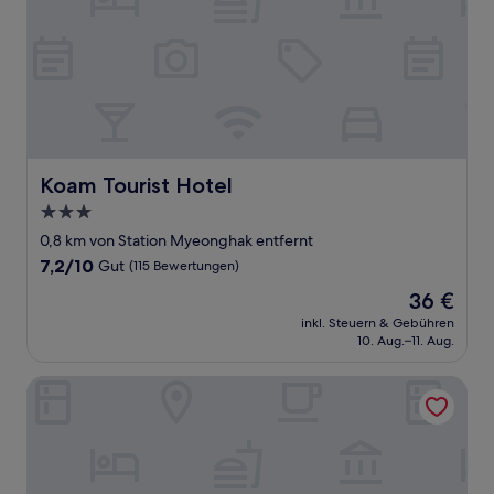
Koam Tourist Hotel
Koam Tourist Hotel
3.0-
Sterne-
0,8 km von Station Myeonghak entfernt
Unterkunft
7.2
7,2/10
Gut
(115 Bewertungen)
von
Der
36 €
10,
Preis
Gut,
inkl. Steuern & Gebühren
beträgt
10. Aug.–11. Aug.
(115
36 €
Bewertungen)
Plein Hotel