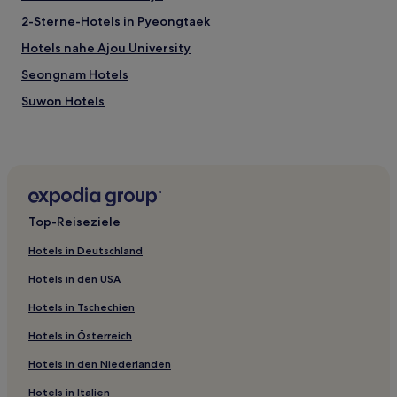
2-Sterne-Hotels in Pyeongtaek
Hotels nahe Ajou University
Seongnam Hotels
Suwon Hotels
Siheung Hotels
Hotels nahe Station Oido
Hotels nahe Kyonggi University
Hotels nahe Avenue France Gwanggyo
Top-Reiseziele
Hwaseong Hotels
Hotels in Deutschland
Osan Hotels
Hotels in den USA
Gyeonggi: Hotels
Hotels in Tschechien
Hotels nahe Stadion Suwon
Hotels in Österreich
Anyang Hotels
Hotels in den Niederlanden
Hotels nahe Festung Namhansanseong
Pungdeokcheon-Dong: Hotels
Hotels in Italien