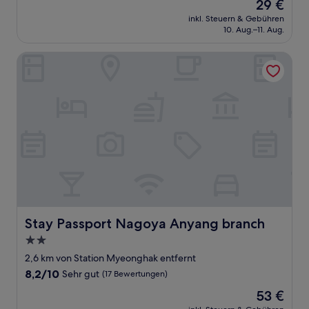
Der
29 €
10,
Preis
Hervorragend,
inkl. Steuern & Gebühren
beträgt
10. Aug.–11. Aug.
(72
29 €
Bewertungen)
Stay Passport Nagoya Anyang branch
Stay Passport Nagoya Anyang branch
Stay Passport Nagoya Anyang branch
2.0-
Sterne-
2,6 km von Station Myeonghak entfernt
Unterkunft
8.2
8,2/10
Sehr gut
(17 Bewertungen)
von
Der
53 €
10,
Preis