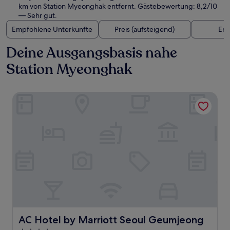
km von Station Myeonghak entfernt. Gästebewertung: 8,2/10
— Sehr gut.
Empfohlene Unterkünfte
Preis (aufsteigend)
Ent
Deine Ausgangsbasis nahe
Station Myeonghak
AC Hotel by Marriott Seoul Geumjeong
AC Hotel by Marriott Seoul Geumjeong
AC Hotel by Marriott Seoul Geumjeong