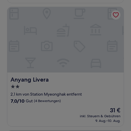
56 €
(54
Bewertungen)
Anyang Livera
Anyang Livera
Anyang Livera
2.0-
Sterne-
2,1 km von Station Myeonghak entfernt
Unterkunft
7.0
7,0/10
Gut
(4 Bewertungen)
von
Der
31 €
10,
Preis
Gut,
inkl. Steuern & Gebühren
beträgt
9. Aug.–10. Aug.
(4
31 €
Bewertungen)