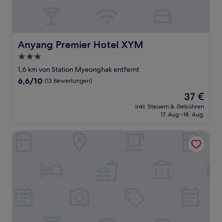
Anyang Premier Hotel XYM
Anyang Premier Hotel XYM
3.0-
Sterne-
1,6 km von Station Myeonghak entfernt
Unterkunft
6.6
6,6/10
(13 Bewertungen)
von
Der
37 €
10,
Preis
(13
inkl. Steuern & Gebühren
beträgt
17. Aug.–18. Aug.
Bewertungen)
37 €
Uiwang Hotel Mayotte