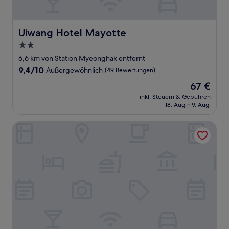
Uiwang Hotel Mayotte
Uiwang Hotel Mayotte
2.0-
Sterne-
6,6 km von Station Myeonghak entfernt
Unterkunft
9.4
9,4/10
Außergewöhnlich
(49 Bewertungen)
von
Der
67 €
10,
Preis
Außergewöhnlich,
inkl. Steuern & Gebühren
beträgt
18. Aug.–19. Aug.
(49
67 €
Bewertungen)
25 HOTEL