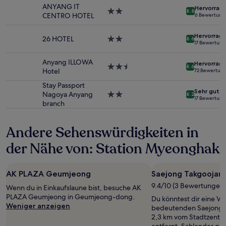
2 Erwachsenen
Unterkunft
ANYANG IT
Hervorrag
gefunden
2.0-
8.8
CENTRO HOTEL
6 Bewertung
wurde.
Sterne-
Preise
Unterkunft
Hervorrag
und
26 HOTEL
2.0-
8.6
17 Bewertun
Verfügbarkeiten
Sterne-
können
Unterkunft
Anyang ILLOWA
Hervorrag
sich
2.5-
8.6
Hotel
72 Bewertun
ändern.
Sterne-
Es
Unterkunft
Stay Passport
Sehr gut
können
Nagoya Anyang
2.0-
8.2
17 Bewertun
zusätzliche
branch
Sterne-
Bedingungen
Unterkunft
gelten.
Andere Sehenswürdigkeiten in
der Nähe von: Station Myeonghak
AK PLAZA Geumjeong
Saejong Takgoojan
9.4/10 (3 Bewertungen)
Wenn du in Einkaufslaune bist, besuche AK
PLAZA Geumjeong in Geumjeong-dong.
Du könntest dir eine Ve
Weniger anzeigen
bedeutenden Saejong 
2,3 km vom Stadtzentr