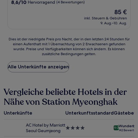
Unterkunft
8.6
8,6/10
Hervorragend
(4 Bewertungen)
von
Der
85 €
10,
Preis
Hervorragend,
inkl. Steuern & Gebühren
beträgt
9. Aug.–10. Aug.
(4
85 €
Bewertungen)
Dies
Dies ist der niedrigste Preis pro Nacht, der in den letzten 24 Stunden für
einen Aufenthalt mit 1 Übernachtung von 2 Erwachsenen gefunden
ist
wurde. Preise und Verfügbarkeiten können sich ändern. Es können
der
zusätzliche Bedingungen gelten.
niedrigste
Preis
Alle Unterkünfte anzeigen
pro
Nacht,
der
in
Vergleiche beliebte Hotels in der
den
letzten
Nähe von Station Myeonghak
24 Stunden
für
einen
Unterkünfte
Unterkunftsstandard
Gästebew
Aufenthalt
mit
AC Hotel by Marriott
Wunderba
1 Übernachtung
4.0-
9.0
Seoul Geumjeong
142 Bewertu
von
Sterne-