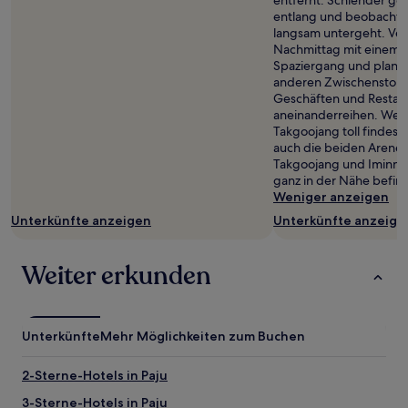
entfernt. Schlender gem
entlang und beobachte
langsam untergeht. Ve
Nachmittag mit einem 
Spaziergang und plane
anderen Zwischenstopp 
Geschäften und Restaura
aneinanderreihen. Wen
Takgoojang toll findest, 
auch die beiden Aren
Takgoojang und Iminnoo
ganz in der Nähe befin
Weniger anzeigen
Unterkünfte anzeigen
Unterkünfte anzeige
Weiter erkunden
Unterkünfte
Mehr Möglichkeiten zum Buchen
2-Sterne-Hotels in Paju
3-Sterne-Hotels in Paju