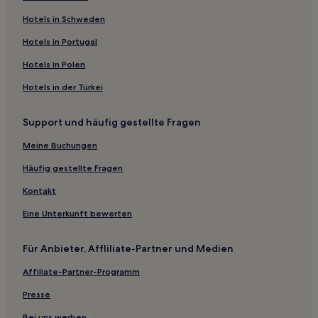
Hotels nahe KBS Suwon Studio
Hotels in Schweden
Hotels nahe Station Pangyo
Hotels in Portugal
Ingye-Dong: Hotels
Hotels in Polen
Yeongtong-Gu: Hotels
Hotels in der Türkei
Paldal-Gu: Hotels
Support und häufig gestellte Fragen
Hotels nahe Fußball-WM-Stadion Suwon
Hotels nahe Koreanisches Eisenbahnmuseum
Meine Buchungen
Dongtan: Hotels
Häufig gestellte Fragen
Hotels nahe Gold Bowling Center
Kontakt
Hotels nahe Gwanggyo Lake Park
Eine Unterkunft bewerten
Hotels nahe Samsung Innovation Museum
Für Anbieter, Affliliate-Partner und Medien
Bucheon Hotels
Affiliate-Partner-Programm
Guun-Dong: Hotels
Hotels nahe Festung Hwaseong
Presse
I-Dong: Hotels
Bei uns werben