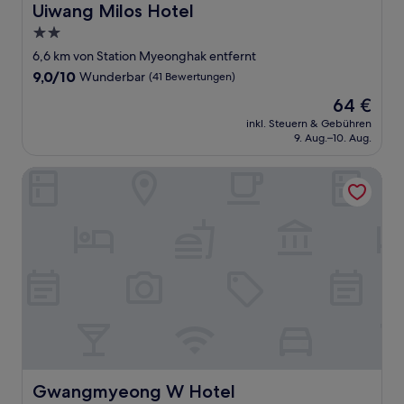
Uiwang Milos Hotel
Uiwang Milos Hotel
2.0-
Sterne-
6,6 km von Station Myeonghak entfernt
Unterkunft
9.0
9,0/10
Wunderbar
(41 Bewertungen)
von
Der
64 €
10,
Preis
Wunderbar,
inkl. Steuern & Gebühren
beträgt
9. Aug.–10. Aug.
(41
64 €
Bewertungen)
Gwangmyeong W Hotel
Gwangmyeong W Hotel
Gwangmyeong W Hotel