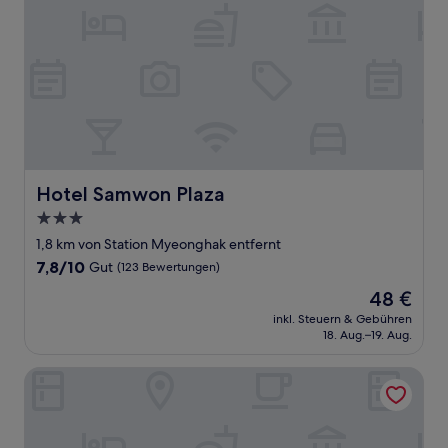
Hotel Samwon Plaza
Hotel Samwon Plaza
3.0-
Sterne-
1,8 km von Station Myeonghak entfernt
Unterkunft
7.8
7,8/10
Gut
(123 Bewertungen)
von
Der
48 €
10,
Preis
Gut,
inkl. Steuern & Gebühren
beträgt
18. Aug.–19. Aug.
(123
48 €
Bewertungen)
Koam Tourist Hotel