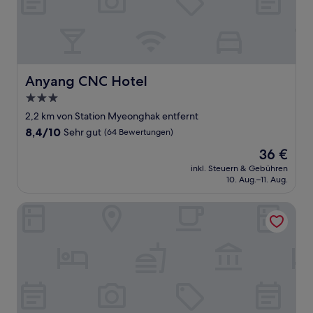
Anyang CNC Hotel
Anyang CNC Hotel
3.0-
Sterne-
2,2 km von Station Myeonghak entfernt
Unterkunft
8.4
8,4/10
Sehr gut
(64 Bewertungen)
von
Der
36 €
10,
Preis
Sehr
inkl. Steuern & Gebühren
beträgt
10. Aug.–11. Aug.
gut,
36 €
(64
Bewertungen)
Anyang Premier Hotel XYM