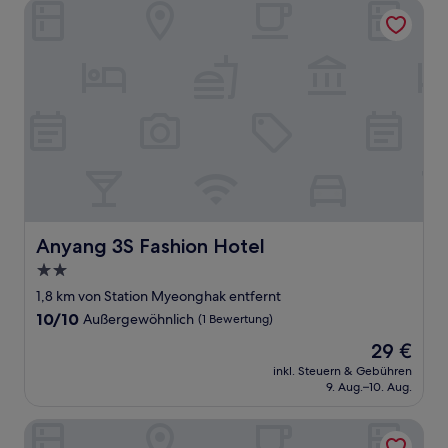
Anyang 3S Fashion Hotel
Anyang 3S Fashion Hotel
Anyang 3S Fashion Hotel
2.0-
Sterne-
1,8 km von Station Myeonghak entfernt
Unterkunft
10.0
10/10
Außergewöhnlich
(1 Bewertung)
von
Der
29 €
10,
Preis
Außergewöhnlich,
inkl. Steuern & Gebühren
beträgt
9. Aug.–10. Aug.
(1
29 €
Bewertung)
27 HOTEL