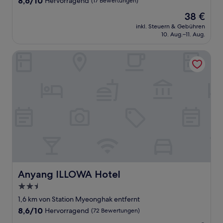
8,6/10
Hervorragend
(17 Bewertungen)
von
Der
38 €
10,
Preis
Hervorragend,
inkl. Steuern & Gebühren
beträgt
10. Aug.–11. Aug.
(17
38 €
Bewertungen)
Anyang ILLOWA Hotel
Anyang ILLOWA Hotel
Anyang ILLOWA Hotel
2.5-
Sterne-
1,6 km von Station Myeonghak entfernt
Unterkunft
8.6
8,6/10
Hervorragend
(72 Bewertungen)
von