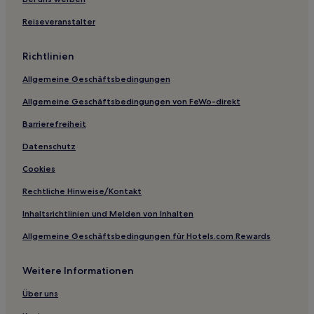
Hotels nahe Station Seoksu
Reiseveranstalter
Hostels in Dodang-Park
Richtlinien
Pensionen in Namyangju
Allgemeine Geschäftsbedingungen
Ferienwohnungen in Ilsan Lake Park
Allgemeine Geschäftsbedingungen von FeWo-direkt
Hotels mit Parkplatz in Gwangmyeong
Hotels mit Fitnessbereich in Bundang-gu
Barrierefreiheit
Günstige in Paju
Datenschutz
Luxus in Suwon
Cookies
Business in Suwon
Rechtliche Hinweise/Kontakt
Günstige in Suwon
Inhaltsrichtlinien und Melden von Inhalten
Allgemeine Geschäftsbedingungen für Hotels.com Rewards
Weitere Informationen
Über uns