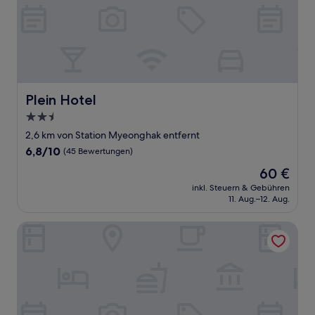
Plein Hotel
Plein Hotel
2.5-
Sterne-
2,6 km von Station Myeonghak entfernt
Unterkunft
6.8
6,8/10
(45 Bewertungen)
von
Der
60 €
10,
Preis
(45
inkl. Steuern & Gebühren
beträgt
11. Aug.–12. Aug.
Bewertungen)
60 €
Anyang CNC Hotel