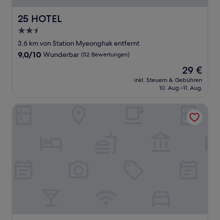
25 HOTEL
25 HOTEL
2.5-
Sterne-
3,6 km von Station Myeonghak entfernt
Unterkunft
9.0
9,0/10
Wunderbar
(52 Bewertungen)
von
Der
29 €
10,
Preis
Wunderbar,
inkl. Steuern & Gebühren
beträgt
10. Aug.–11. Aug.
(52
29 €
Bewertungen)
Uiwang Milos Hotel