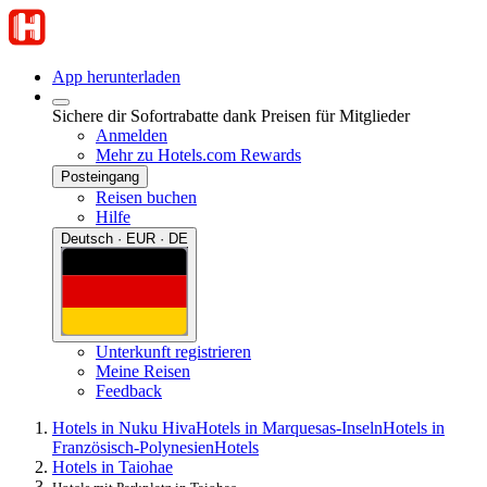
App herunterladen
Sichere dir Sofortrabatte dank Preisen für Mitglieder
Anmelden
Mehr zu Hotels.com Rewards
Posteingang
Reisen buchen
Hilfe
Deutsch · EUR · DE
Unterkunft registrieren
Meine Reisen
Feedback
Hotels in Nuku Hiva
Hotels in Marquesas-Inseln
Hotels in
Französisch-Polynesien
Hotels
Hotels in Taiohae