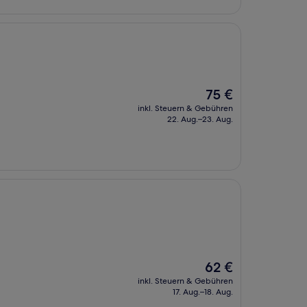
Der
75 €
Preis
inkl. Steuern & Gebühren
beträgt
22. Aug.–23. Aug.
75 €
Der
62 €
Preis
inkl. Steuern & Gebühren
beträgt
17. Aug.–18. Aug.
62 €