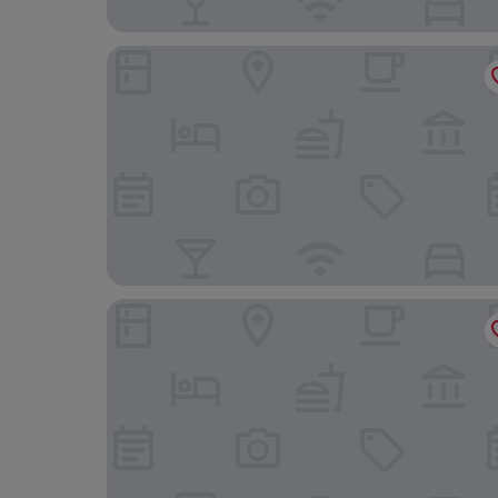
Hollandse Club Retreat
Shangri-La Singapore