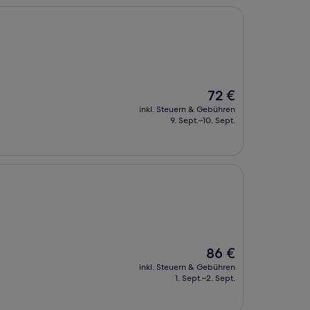
Der
72 €
Preis
inkl. Steuern & Gebühren
beträgt
9. Sept.–10. Sept.
72 €
Der
86 €
Preis
inkl. Steuern & Gebühren
beträgt
1. Sept.–2. Sept.
86 €