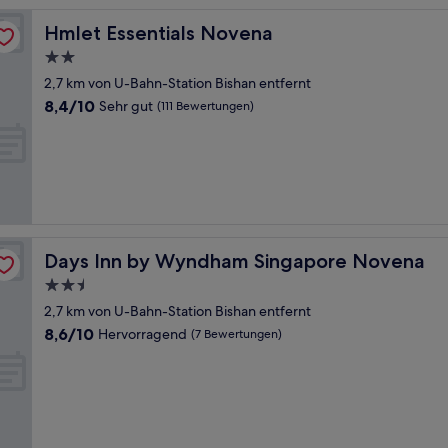
Hmlet Essentials Novena
Hmlet Essentials Novena
2.0-
Sterne-
2,7 km von U-Bahn-Station Bishan entfernt
Unterkunft
8.4
8,4/10
Sehr gut
(111 Bewertungen)
von
10,
Sehr
gut,
(111
Bewertungen)
Days Inn by Wyndham Singapore Novena
Days Inn by Wyndham Singapore Novena
2.5-
Sterne-
2,7 km von U-Bahn-Station Bishan entfernt
Unterkunft
8.6
8,6/10
Hervorragend
(7 Bewertungen)
von
10,
Hervorragend,
(7
Bewertungen)