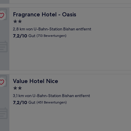
Fragrance Hotel - Oasis
Fragrance Hotel - Oasis
2.0-
Sterne-
2,8 km von U-Bahn-Station Bishan entfernt
Unterkunft
7.2
7,2/10
Gut
(713 Bewertungen)
von
10,
Gut,
(713
Bewertungen)
Value Hotel Nice
Value Hotel Nice
2.0-
Sterne-
3,1 km von U-Bahn-Station Bishan entfernt
Unterkunft
7.2
7,2/10
Gut
(451 Bewertungen)
von
10,
Gut,
(451
Bewertungen)