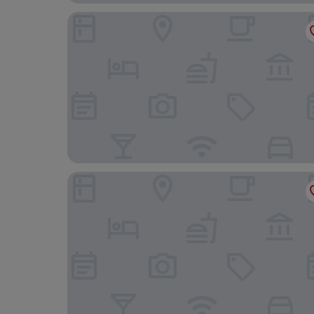
Homix Hotel
ibis Singapore Novena