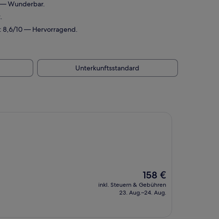
0 — Wunderbar.
.
: 8,6/10 — Hervorragend.
Unterkunftsstandard
Der
158 €
Preis
inkl. Steuern & Gebühren
beträgt
23. Aug.–24. Aug.
158 €