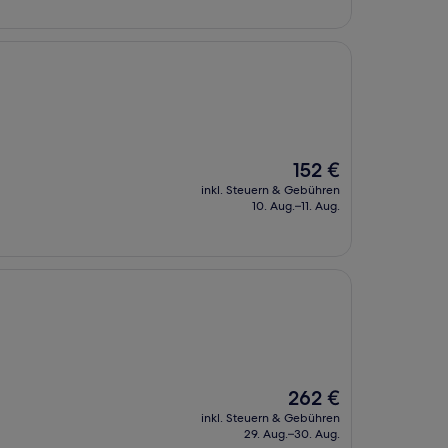
Der
152 €
Preis
inkl. Steuern & Gebühren
beträgt
10. Aug.–11. Aug.
152 €
Der
262 €
Preis
inkl. Steuern & Gebühren
beträgt
29. Aug.–30. Aug.