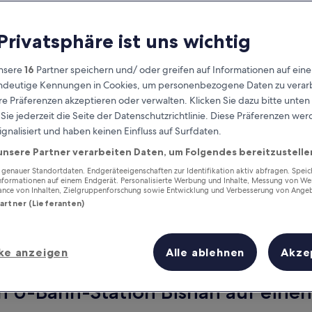
 Privatsphäre ist uns wichtig
nsere
16
Partner speichern und/ oder greifen auf Informationen auf ein
eindeutige Kennungen in Cookies, um personenbezogene Daten zu verarb
e Präferenzen akzeptieren oder verwalten. Klicken Sie dazu bitte unten
ie jederzeit die Seite der Datenschutzrichtlinie. Diese Präferenzen we
ignalisiert und haben keinen Einfluss auf Surfdaten.
unsere Partner verarbeiten Daten, um Folgendes bereitzustelle
Verdiene Prämien für jede
wahrgenommene Übernachtung
enauer Standortdaten. Endgeräteeigenschaften zur Identifikation aktiv abfragen. Spei
Informationen auf einem Endgerät. Personalisierte Werbung und Inhalte, Messung von We
ance von Inhalten, Zielgruppenforschung sowie Entwicklung und Verbesserung von Ange
Partner (Lieferanten)
ke anzeigen
Alle ablehnen
Akze
Morgen
Nächstes Wochenend
10. Aug. - 11. Aug.
14. Aug. - 16. Aug.
n U-Bahn-Station Bishan auf einen