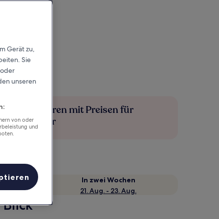
em Gerät zu,
eiten. Sie
 oder
rden unseren
n:
Mehr sparen mit Preisen für
Mitglieder
chern von oder
rbeleistung und
boten.
ptieren
e
In zwei Wochen
21. Aug. - 23. Aug.
 Blick