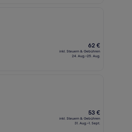
Der
62 €
Preis
inkl. Steuern & Gebühren
beträgt
24. Aug.–25. Aug.
62 €
Der
53 €
Preis
inkl. Steuern & Gebühren
beträgt
31. Aug.–1. Sept.
53 €