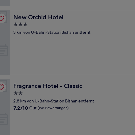
New Orchid Hotel
New Orchid Hotel
3.0-
Sterne-
3 km von U-Bahn-Station Bishan entfernt
Unterkunft
Fragrance Hotel - Classic
Fragrance Hotel - Classic
2.0-
Sterne-
2,8 km von U-Bahn-Station Bishan entfernt
Unterkunft
7.2
7,2/10
Gut
(198 Bewertungen)
von
10,
Gut,
(198
Bewertungen)