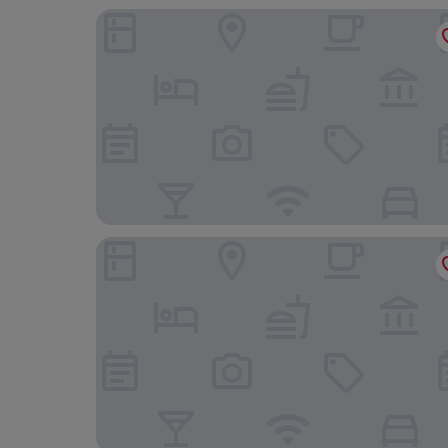
Hmlet Essentials Novena
Days Inn by Wyndham Singapore Novena