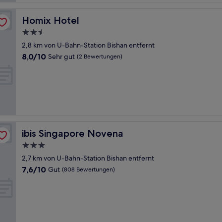
Homix Hotel
Homix Hotel
2.5-
Sterne-
2,8 km von U-Bahn-Station Bishan entfernt
Unterkunft
8.0
8,0/10
Sehr gut
(2 Bewertungen)
von
10,
Sehr
gut,
(2
Bewertungen)
ibis Singapore Novena
ibis Singapore Novena
3.0-
Sterne-
2,7 km von U-Bahn-Station Bishan entfernt
Unterkunft
7.6
7,6/10
Gut
(808 Bewertungen)
von
10,
Gut,
(808
Bewertungen)