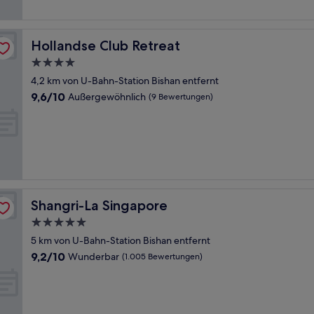
Hollandse Club Retreat
Hollandse Club Retreat
4.0-
Sterne-
4,2 km von U-Bahn-Station Bishan entfernt
Unterkunft
9.6
9,6/10
Außergewöhnlich
(9 Bewertungen)
von
10,
Außergewöhnlich,
(9
Bewertungen)
Shangri-La Singapore
Shangri-La Singapore
5.0-
Sterne-
5 km von U-Bahn-Station Bishan entfernt
Unterkunft
9.2
9,2/10
Wunderbar
(1.005 Bewertungen)
von
10,
Wunderbar,
(1.005