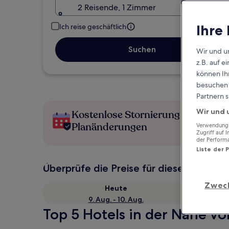
2 Reisende, 1 Zimmer
Ihre
Ich reise geschäftlich
Suchen
Wir und u
z.B. auf 
können Ihr
besuchen S
Partnern s
Wir und 
Kostenlose Stornierung bei
Planänderungen
Verwendung g
Zugriff auf 
der Perform
Liste der 
Überprüfe die Preise für diese Daten
Zwec
Heute
9. Aug. - 10. Aug.
Top 5 Hotels in der Nähe vo