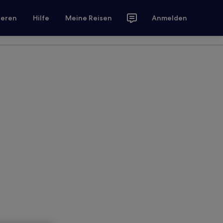
ieren
Hilfe
Meine Reisen
Anmelden