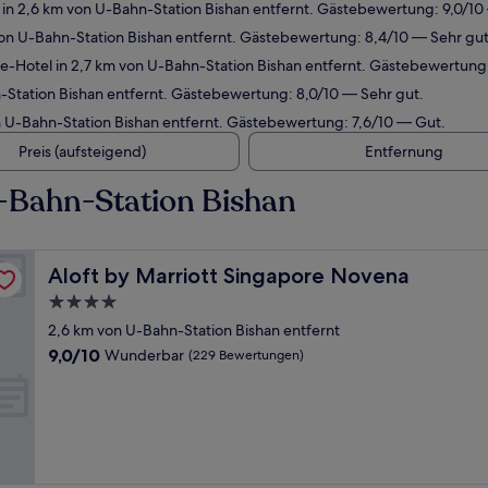
in 2,6 km von U-Bahn-Station Bishan entfernt. Gästebewertung: 9,0/1
on U-Bahn-Station Bishan entfernt. Gästebewertung: 8,4/10 — Sehr gut
e-Hotel in 2,7 km von U-Bahn-Station Bishan entfernt. Gästebewertung
-Station Bishan entfernt. Gästebewertung: 8,0/10 — Sehr gut.
 U-Bahn-Station Bishan entfernt. Gästebewertung: 7,6/10 — Gut.
Preis (aufsteigend)
Entfernung
-Bahn-Station Bishan
Aloft by Marriott Singapore Novena
Aloft by Marriott Singapore Novena
4.0-
Sterne-
2,6 km von U-Bahn-Station Bishan entfernt
Unterkunft
9.0
9,0/10
Wunderbar
(229 Bewertungen)
von
10,
Wunderbar,
(229
Bewertungen)