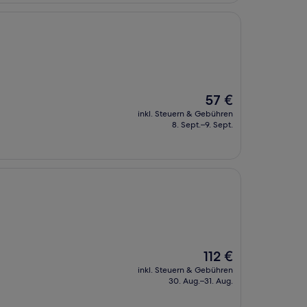
Der
57 €
Preis
inkl. Steuern & Gebühren
beträgt
8. Sept.–9. Sept.
57 €
Der
112 €
Preis
inkl. Steuern & Gebühren
beträgt
30. Aug.–31. Aug.
112 €