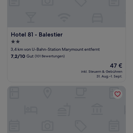
Hotel 81 - Balestier
Hotel 81 - Balestier
2.0-
Sterne-
3,4 km von U-Bahn-Station Marymount entfernt
Unterkunft
7.2
7,2/10
Gut
(101 Bewertungen)
von
Der
47 €
10,
Preis
Gut,
inkl. Steuern & Gebühren
beträgt
31. Aug.–1. Sept.
(101
47 €
Bewertungen)
York Hotel