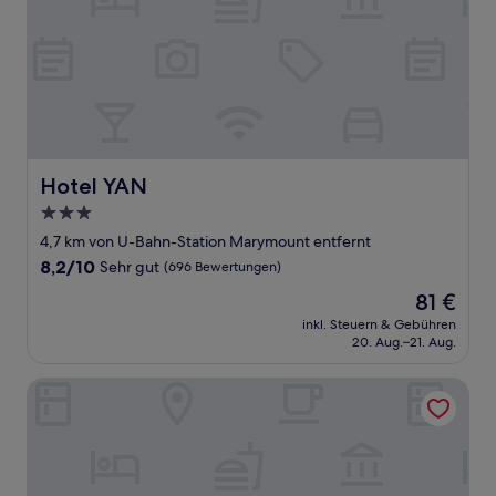
Hotel YAN
Hotel YAN
3.0-
Sterne-
4,7 km von U-Bahn-Station Marymount entfernt
Unterkunft
8.2
8,2/10
Sehr gut
(696 Bewertungen)
von
Der
81 €
10,
Preis
Sehr
inkl. Steuern & Gebühren
beträgt
20. Aug.–21. Aug.
gut,
81 €
(696
Bewertungen)
Aqueen Prestige Hotel Lavender