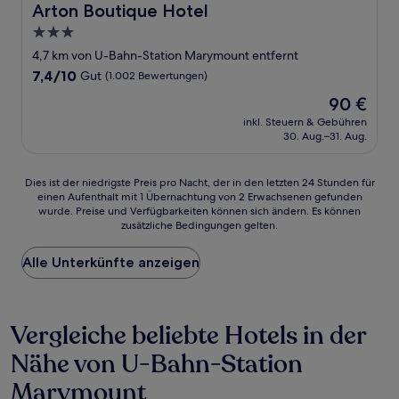
Arton Boutique Hotel
Arton Boutique Hotel
3.0-
Sterne-
4,7 km von U-Bahn-Station Marymount entfernt
Unterkunft
7.4
7,4/10
Gut
(1.002 Bewertungen)
von
Der
90 €
10,
Preis
Gut,
inkl. Steuern & Gebühren
beträgt
30. Aug.–31. Aug.
(1.002
90 €
Bewertungen)
Dies
Dies ist der niedrigste Preis pro Nacht, der in den letzten 24 Stunden für
einen Aufenthalt mit 1 Übernachtung von 2 Erwachsenen gefunden
ist
wurde. Preise und Verfügbarkeiten können sich ändern. Es können
der
zusätzliche Bedingungen gelten.
niedrigste
Preis
Alle Unterkünfte anzeigen
pro
Nacht,
der
in
Vergleiche beliebte Hotels in der
den
letzten
Nähe von U-Bahn-Station
24 Stunden
für
Marymount
einen