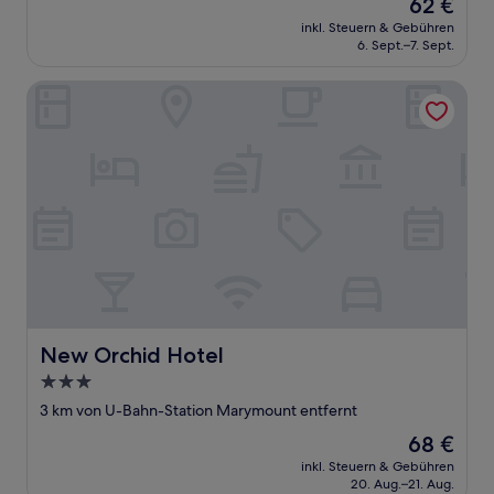
Der
62 €
10,
Preis
Sehr
inkl. Steuern & Gebühren
beträgt
6. Sept.–7. Sept.
gut,
62 €
(2
Bewertungen)
New Orchid Hotel
New Orchid Hotel
New Orchid Hotel
3.0-
Sterne-
3 km von U-Bahn-Station Marymount entfernt
Unterkunft
Der
68 €
Preis
inkl. Steuern & Gebühren
beträgt
20. Aug.–21. Aug.