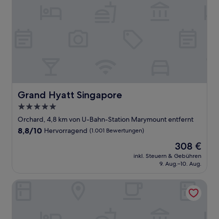
Grand Hyatt Singapore
Grand Hyatt Singapore
5.0-
Sterne-
Orchard, 4,8 km von U-Bahn-Station Marymount entfernt
Unterkunft
8.8
8,8/10
Hervorragend
(1.001 Bewertungen)
von
Der
308 €
10,
Preis
Hervorragend,
inkl. Steuern & Gebühren
beträgt
9. Aug.–10. Aug.
(1.001
308 €
Bewertungen)
Hotel YAN