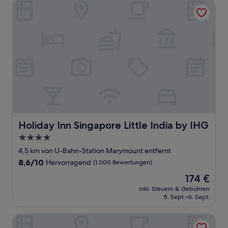
Holiday Inn Singapore Little India by IHG
Holiday Inn Singapore Little India by IHG
Holiday Inn Singapore Little India by IHG
4.0-
Sterne-
4,5 km von U-Bahn-Station Marymount entfernt
Unterkunft
8.6
8,6/10
Hervorragend
(1.000 Bewertungen)
von
Der
174 €
10,
Preis
Hervorragend,
inkl. Steuern & Gebühren
beträgt
5. Sept.–6. Sept.
(1.000
174 €
Bewertungen)
Nest Hotel Singapore