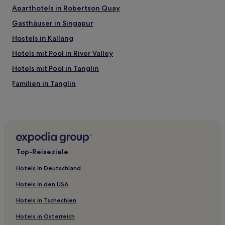
Aparthotels in Robertson Quay
Gasthäuser in Singapur
Hostels in Kallang
Hotels mit Pool in River Valley
Hotels mit Pool in Tanglin
Familien in Tanglin
Hotels mit Shoppingmöglichkeit in Tanglin
Hotels mit Parkplatz in Tanglin
Hotels mit inbegriffenem Frühstück in Singapur
Familien in Singapur
Top-Reiseziele
Haustierfreundliche in Singapur
Hotels in Deutschland
Hotels mit Wellnessbereich in Singapur
Hotels in den USA
Familien in Colonial District
Hotels in Tschechien
Hotels mit Parkplatz in Rotlichtviertel
Hotels in Österreich
Günstige in Rotlichtviertel