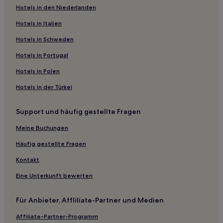
Hotels in den Niederlanden
Hotels mit Shoppingmöglichkeit in Central Singapore
Günstige in Central Singapore
Hotels in Italien
Familien in Central Singapore
Hotels in Schweden
Günstige in Novena
Hotels in Portugal
Familien nahe Robertson Quay
Hotels in Polen
Hotels nahe Scotts Square
Hotels in der Türkei
Hotels nahe Buddhistisches Zentrum Amitabha
Support und häufig gestellte Fragen
Hotels nahe Campus Park
Kallang: Hotels
Meine Buchungen
Hotels nahe MacRitchie Reservoir Park
Häufig gestellte Fragen
Lavender: Hotels
Kontakt
Hotels nahe Indian Heritage Centre
Eine Unterkunft bewerten
Hotels nahe Orchard Gateway
Für Anbieter, Affliliate-Partner und Medien
Hotels nahe U-Bahn-Station Newton
Affiliate-Partner-Programm
Hotels nahe Nex