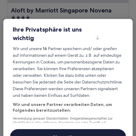
Aloft by Marriott Singapore Novena
Aloft by Marriott Singapore Novena
4.0-
Sterne-
2,6 km von U-Bahn-Station Marymount entfernt
Ihre Privatsphäre ist uns
Unterkunft
9.0
9,0/10
Wunderbar
(228 Bewertungen)
wichtig
von
Der
158 €
10,
Preis
Wunderbar,
Wir und unsere
16
Partner speichern und/ oder greifen
inkl. Steuern & Gebühren
beträgt
23. Aug.–24. Aug.
(228
auf Informationen auf einem Gerät zu, z.B. auf eindeutige
158 €
Bewertungen)
Kennungen in Cookies, um personenbezogene Daten zu
Fragrance Hotel - Oasis
verarbeiten. Sie können Ihre Präferenzen akzeptieren
oder verwalten. Klicken Sie dazu bitte unten oder
besuchen Sie jederzeit die Seite der Datenschutzrichtlinie.
Diese Präferenzen werden unseren Partnern signalisiert
und haben keinen Einfluss auf Surfdaten.
Wir und unsere Partner verarbeiten Daten, um
Folgendes bereitzustellen:
Verwendung genauer Standortdaten. Endgeräteeigenschaften zur
Identifikation aktiv abfragen. Speichern von oder Zugriff auf
Informationen auf einem Endgerät. Personalisierte Werbung und
Inhalte, Messung von Werbeleistung und der Performance von Inhalten,
Zielgruppenforschung sowie Entwicklung und Verbesserung von