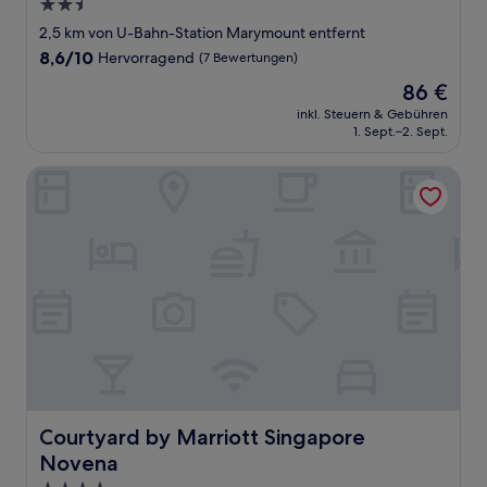
2.5-
Sterne-
2,5 km von U-Bahn-Station Marymount entfernt
Unterkunft
8.6
8,6/10
Hervorragend
(7 Bewertungen)
von
Der
86 €
10,
Preis
Hervorragend,
inkl. Steuern & Gebühren
beträgt
1. Sept.–2. Sept.
(7
86 €
Bewertungen)
Courtyard by Marriott Singapore Novena
Courtyard by Marriott Singapore Novena
Courtyard by Marriott Singapore
Novena