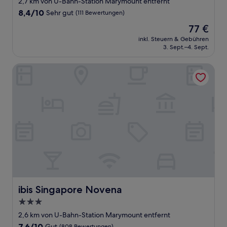
2,7 km von U-Bahn-Station Marymount entfernt
Unterkunft
8.4
8,4/10
Sehr gut
(111 Bewertungen)
von
Der
77 €
10,
Preis
Sehr
inkl. Steuern & Gebühren
beträgt
3. Sept.–4. Sept.
gut,
77 €
(111
Bewertungen)
ibis Singapore Novena
ibis Singapore Novena
ibis Singapore Novena
3.0-
Sterne-
2,6 km von U-Bahn-Station Marymount entfernt
Unterkunft
7.6
7,6/10
Gut
(808 Bewertungen)