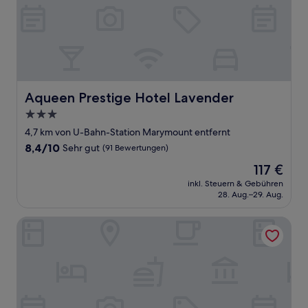
Aqueen Prestige Hotel Lavender
Aqueen Prestige Hotel Lavender
3.0-
Sterne-
4,7 km von U-Bahn-Station Marymount entfernt
Unterkunft
8.4
8,4/10
Sehr gut
(91 Bewertungen)
von
Der
117 €
10,
Preis
Sehr
inkl. Steuern & Gebühren
beträgt
28. Aug.–29. Aug.
gut,
117 €
(91
Bewertungen)
Hotel 81 - Balestier