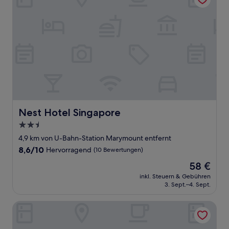
Nest Hotel Singapore
Nest Hotel Singapore
2.5-
Sterne-
4,9 km von U-Bahn-Station Marymount entfernt
Unterkunft
8.6
8,6/10
Hervorragend
(10 Bewertungen)
von
Der
58 €
10,
Preis
Hervorragend,
inkl. Steuern & Gebühren
beträgt
3. Sept.–4. Sept.
(10
58 €
Bewertungen)
Grand Hyatt Singapore