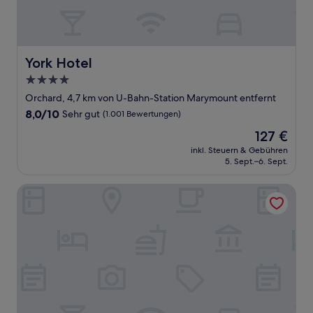
York Hotel
York Hotel
4.0-
Sterne-
Orchard, 4,7 km von U-Bahn-Station Marymount entfernt
Unterkunft
8.0
8,0/10
Sehr gut
(1.001 Bewertungen)
von
Der
127 €
10,
Preis
Sehr
inkl. Steuern & Gebühren
beträgt
5. Sept.–6. Sept.
gut,
127 €
(1.001
Bewertungen)
Mercure Singapore Tyrwhitt