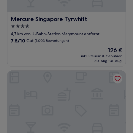
Mercure Singapore Tyrwhitt
Mercure Singapore Tyrwhitt
4.0-
Sterne-
4,7 km von U-Bahn-Station Marymount entfernt
Unterkunft
7.8
7,8/10
Gut
(1.003 Bewertungen)
von
Der
126 €
10,
Preis
Gut,
inkl. Steuern & Gebühren
beträgt
30. Aug.–31. Aug.
(1.003
126 €
Bewertungen)
Fragrance Hotel - Rose