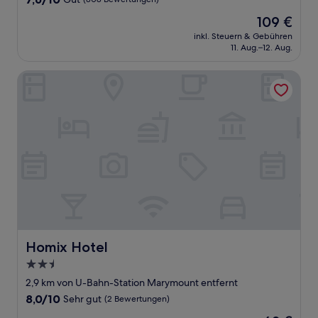
von
Der
109 €
10,
Preis
Gut,
inkl. Steuern & Gebühren
beträgt
11. Aug.–12. Aug.
(808
109 €
Bewertungen)
Homix Hotel
Homix Hotel
Homix Hotel
2.5-
Sterne-
2,9 km von U-Bahn-Station Marymount entfernt
Unterkunft
8.0
8,0/10
Sehr gut
(2 Bewertungen)
von