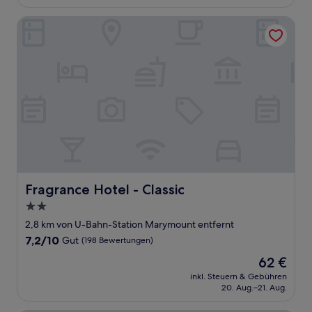
68 €
Fragrance Hotel - Classic
Fragrance Hotel - Classic
Fragrance Hotel - Classic
2.0-
Sterne-
2,8 km von U-Bahn-Station Marymount entfernt
Unterkunft
7.2
7,2/10
Gut
(198 Bewertungen)
von
Der
62 €
10,
Preis
Gut,
inkl. Steuern & Gebühren
beträgt
20. Aug.–21. Aug.
(198
62 €
Bewertungen)