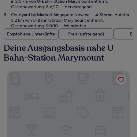
in 2,5 km von U-Bahn-Station Marymount entfernt.
Gästebewertung: 8,6/10 — Hervorragend.
Courtyard by Marriott Singapore Novena
— 4-Sterne-Hotel in
3,2 km von U-Bahn-Station Marymount entfernt.
Gästebewertung: 9,0/10 — Wunderbar.
Empfohlene Unterkünfte
Preis (aufsteigend)
Ent
Deine Ausgangsbasis nahe U-
Bahn-Station Marymount
Aloft by Marriott Singapore Novena