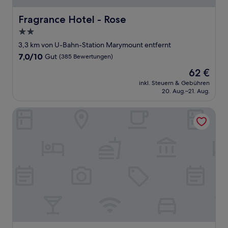
Fragrance Hotel - Rose
Fragrance Hotel - Rose
2.0-
Sterne-
3,3 km von U-Bahn-Station Marymount entfernt
Unterkunft
7.0
7,0/10
Gut
(385 Bewertungen)
von
Der
62 €
10,
Preis
Gut,
inkl. Steuern & Gebühren
beträgt
20. Aug.–21. Aug.
(385
62 €
Bewertungen)
Arton Boutique Hotel