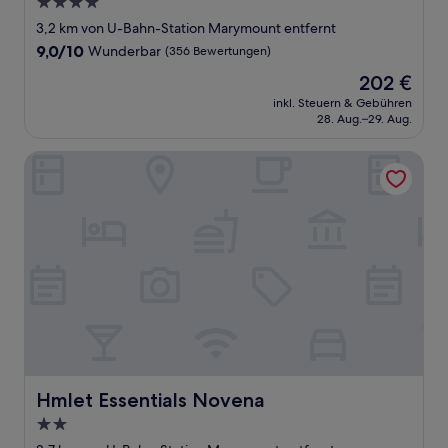
4.0-
Sterne-
3,2 km von U-Bahn-Station Marymount entfernt
Unterkunft
9.0
9,0/10
Wunderbar
(356 Bewertungen)
von
Der
202 €
10,
Preis
Wunderbar,
inkl. Steuern & Gebühren
beträgt
28. Aug.–29. Aug.
(356
202 €
Bewertungen)
Hmlet Essentials Novena
Hmlet Essentials Novena
Hmlet Essentials Novena
2.0-
Sterne-