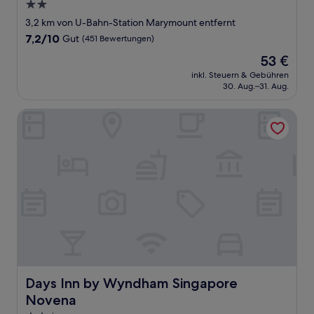
2.0-
Sterne-
3,2 km von U-Bahn-Station Marymount entfernt
Unterkunft
7.2
7,2/10
Gut
(451 Bewertungen)
von
Der
53 €
10,
Preis
Gut,
inkl. Steuern & Gebühren
beträgt
30. Aug.–31. Aug.
(451
53 €
Bewertungen)
Days Inn by Wyndham Singapore Novena
Days Inn by Wyndham Singapore Novena
Days Inn by Wyndham Singapore
Novena