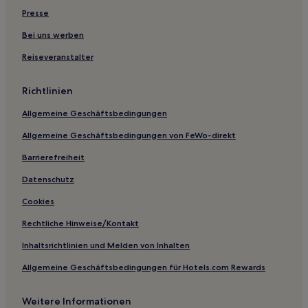
Hotels nahe U-Bahn-Station Little India
Presse
Hotels nahe Einkaufszentrum The Paragon
Bei uns werben
Hotels nahe U-Bahn-Station Lavender
Reiseveranstalter
Balestier Road: Hotels
Richtlinien
Hotels nahe TANGS at Tang Plaza
Allgemeine Geschäftsbedingungen
Hotels nahe City Square Mall
Allgemeine Geschäftsbedingungen von FeWo-direkt
Hotels nahe Far East Plaza
Hotels nahe U-Bahn-Station Farrer Road
Barrierefreiheit
Hotels nahe Singapore Island Country Club
Datenschutz
Hotels nahe ICA Building
Cookies
Serangoon: Hotels
Rechtliche Hinweise/Kontakt
Hotels nahe Tanglin Shopping Centre
Inhaltsrichtlinien und Melden von Inhalten
Hotels nahe Einkaufszentrum Orchard Central
Allgemeine Geschäftsbedingungen für Hotels.com Rewards
Hotels nahe US-Amerikanische Botschaft
Weitere Informationen
Farrer Park: Hotels