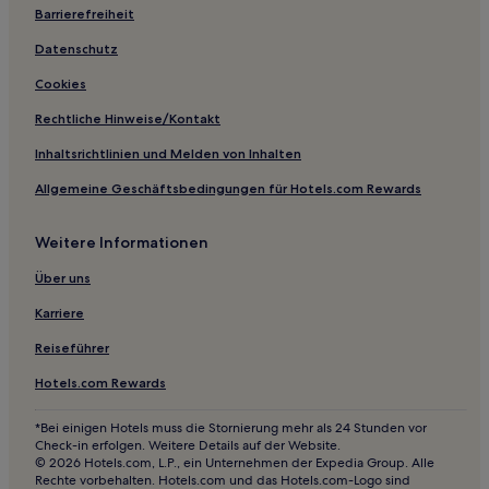
Barrierefreiheit
4-Sterne-Hotels in Far East Square
Datenschutz
3-Sterne-Hotels in Joo Chiat
Cookies
2-Sterne-Hotels in Rotlichtviertel
Hotels nahe Parkway Parade
Rechtliche Hinweise/Kontakt
Hotels nahe Xtreme Skate Park
Inhaltsrichtlinien und Melden von Inhalten
Kallang: Hotels
Allgemeine Geschäftsbedingungen für Hotels.com Rewards
Lavender: Hotels
Weitere Informationen
Hotels nahe Indian Heritage Centre
Über uns
Hotels nahe Katong Einkaufszentrum
Karriere
Hotels nahe Einkaufszentrum Bugis Junction
Marine Parade: Hotels
Reiseführer
Hotels nahe Nex
Hotels.com Rewards
Hotels nahe Einkaufsviertel Bugis Street
*Bei einigen Hotels muss die Stornierung mehr als 24 Stunden vor
Check-in erfolgen. Weitere Details auf der Website.
Hotels nahe U-Bahn-Station Lavender
© 2026 Hotels.com, L.P., ein Unternehmen der Expedia Group. Alle
Balestier Road: Hotels
Rechte vorbehalten. Hotels.com und das Hotels.com-Logo sind