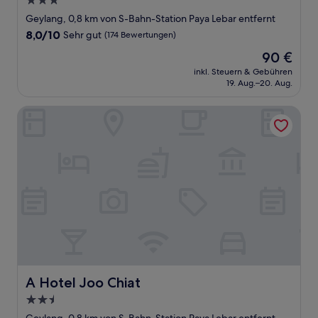
3.0-
Sterne-
Geylang, 0,8 km von S-Bahn-Station Paya Lebar entfernt
Unterkunft
8.0
8,0/10
Sehr gut
(174 Bewertungen)
von
Der
90 €
10,
Preis
Sehr
inkl. Steuern & Gebühren
beträgt
19. Aug.–20. Aug.
gut,
90 €
(174
Bewertungen)
A Hotel Joo Chiat
A Hotel Joo Chiat
A Hotel Joo Chiat
2.5-
Sterne-