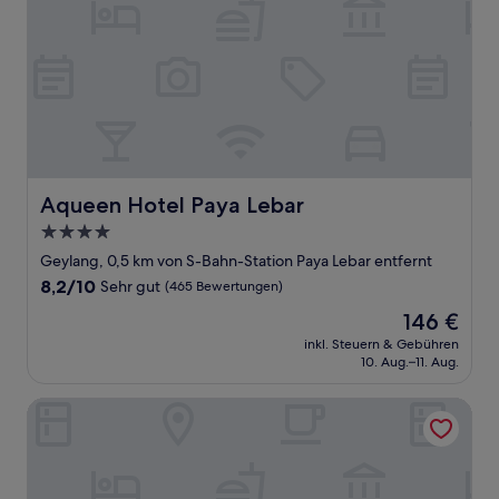
Aqueen Hotel Paya Lebar
Aqueen Hotel Paya Lebar
4.0-
Sterne-
Geylang, 0,5 km von S-Bahn-Station Paya Lebar entfernt
Unterkunft
8.2
8,2/10
Sehr gut
(465 Bewertungen)
von
Der
146 €
10,
Preis
Sehr
inkl. Steuern & Gebühren
beträgt
10. Aug.–11. Aug.
gut,
146 €
(465
Bewertungen)
Hotel Fuji