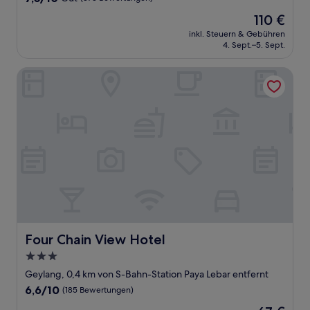
von
Der
110 €
10,
Preis
Gut,
inkl. Steuern & Gebühren
beträgt
4. Sept.–5. Sept.
(873
110 €
Bewertungen)
Four Chain View Hotel
Four Chain View Hotel
Four Chain View Hotel
3.0-
Sterne-
Geylang, 0,4 km von S-Bahn-Station Paya Lebar entfernt
Unterkunft
6.6
6,6/10
(185 Bewertungen)
von
Der