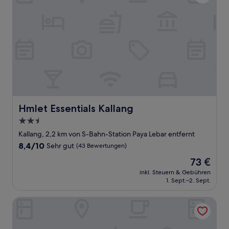
Hmlet Essentials Kallang
Hmlet Essentials Kallang
2.5-
Sterne-
Kallang, 2,2 km von S-Bahn-Station Paya Lebar entfernt
Unterkunft
8.4
8,4/10
Sehr gut
(43 Bewertungen)
von
Der
73 €
10,
Preis
Sehr
inkl. Steuern & Gebühren
beträgt
1. Sept.–2. Sept.
gut,
73 €
(43
Bewertungen)
Santa Grand Hotel East Coast, a NuVe Group Collection