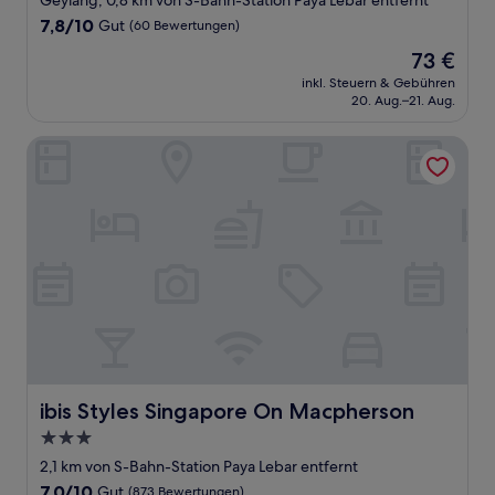
Geylang, 0,8 km von S-Bahn-Station Paya Lebar entfernt
Unterkunft
7.8
7,8/10
Gut
(60 Bewertungen)
von
Der
73 €
10,
Preis
Gut,
inkl. Steuern & Gebühren
beträgt
20. Aug.–21. Aug.
(60
73 €
Bewertungen)
ibis Styles Singapore On Macpherson
ibis Styles Singapore On Macpherson
ibis Styles Singapore On Macpherson
3.0-
Sterne-
2,1 km von S-Bahn-Station Paya Lebar entfernt
Unterkunft
7.0
7,0/10
Gut
(873 Bewertungen)