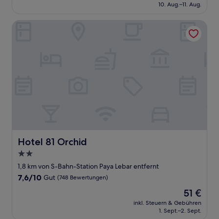
beträgt
10. Aug.–11. Aug.
(13
68 €
Bewertungen)
Hotel 81 Orchid
Hotel 81 Orchid
Hotel 81 Orchid
2.0-
Sterne-
1,8 km von S-Bahn-Station Paya Lebar entfernt
Unterkunft
7.6
7,6/10
Gut
(748 Bewertungen)
von
Der
51 €
10,
Preis
Gut,
inkl. Steuern & Gebühren
beträgt
1. Sept.–2. Sept.
(748
51 €