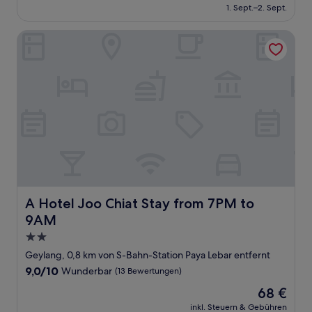
beträgt
1. Sept.–2. Sept.
(698
57 €
Bewertungen)
A Hotel Joo Chiat Stay from 7PM to 9AM
A Hotel Joo Chiat Stay from 7PM to 9AM
A Hotel Joo Chiat Stay from 7PM to
9AM
2.0-
Sterne-
Geylang, 0,8 km von S-Bahn-Station Paya Lebar entfernt
Unterkunft
9.0
9,0/10
Wunderbar
(13 Bewertungen)
von
Der
68 €
10,
Preis
Wunderbar,
inkl. Steuern & Gebühren