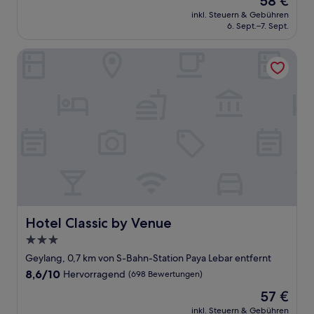
58 €
10,
Preis
(8
inkl. Steuern & Gebühren
beträgt
6. Sept.–7. Sept.
Bewertungen)
58 €
Hotel Classic by Venue
Hotel Classic by Venue
Hotel Classic by Venue
3.0-
Sterne-
Geylang, 0,7 km von S-Bahn-Station Paya Lebar entfernt
Unterkunft
8.6
8,6/10
Hervorragend
(698 Bewertungen)
von
Der
57 €
10,
Preis
Hervorragend,
inkl. Steuern & Gebühren