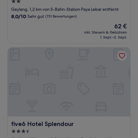
2.0-
Sterne-
Geylang, 1,2 km von S-Bahn-Station Paya Lebar entfernt
Unterkunft
8.0
8,0/10
Sehr gut
(731 Bewertungen)
von
Der
62 €
10,
Preis
Sehr
inkl. Steuern & Gebühren
beträgt
1. Sept.–2. Sept.
gut,
62 €
(731
Bewertungen)
five6 Hotel Splendour
five6 Hotel Splendour
five6 Hotel Splendour
3.5-