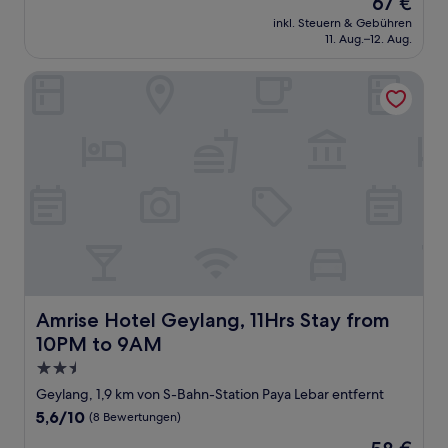
67 €
10,
Preis
(185
inkl. Steuern & Gebühren
beträgt
11. Aug.–12. Aug.
Bewertungen)
67 €
Amrise Hotel Geylang, 11Hrs Stay from 10PM to 9AM
Amrise Hotel Geylang, 11Hrs Stay from 10PM to 9AM
Amrise Hotel Geylang, 11Hrs Stay from
10PM to 9AM
2.5-
Sterne-
Geylang, 1,9 km von S-Bahn-Station Paya Lebar entfernt
Unterkunft
5.6
5,6/10
(8 Bewertungen)
von
Der