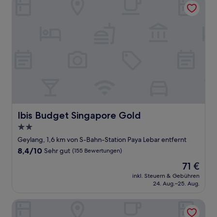
Ibis Budget Singapore Gold
Ibis Budget Singapore Gold
2.0-
Sterne-
Geylang, 1,6 km von S-Bahn-Station Paya Lebar entfernt
Unterkunft
8.4
8,4/10
Sehr gut
(155 Bewertungen)
von
Der
71 €
10,
Preis
Sehr
inkl. Steuern & Gebühren
beträgt
24. Aug.–25. Aug.
gut,
71 €
(155
Bewertungen)
Hmlet Essentials Kallang