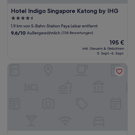
Hotel Indigo Singapore Katong by IHG
Hotel Indigo Singapore Katong by IHG
4.5-
Sterne-
1,9 km von S-Bahn-Station Paya Lebar entfernt
Unterkunft
9.6
9,6/10
Außergewöhnlich
(728 Bewertungen)
von
Der
195 €
10,
Preis
Außergewöhnlich,
inkl. Steuern & Gebühren
beträgt
5. Sept.–6. Sept.
(728
195 €
Bewertungen)
Holiday Inn Express Singapore Katong by IHG