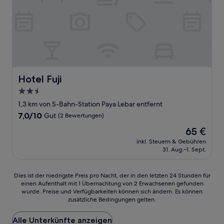
Hotel Fuji
Hotel Fuji
2.5-
Sterne-
1,3 km von S-Bahn-Station Paya Lebar entfernt
Unterkunft
7.0
7,0/10
Gut
(2 Bewertungen)
von
Der
65 €
10,
Preis
Gut,
inkl. Steuern & Gebühren
beträgt
31. Aug.–1. Sept.
(2
65 €
Bewertungen)
Dies
Dies ist der niedrigste Preis pro Nacht, der in den letzten 24 Stunden für
einen Aufenthalt mit 1 Übernachtung von 2 Erwachsenen gefunden
ist
wurde. Preise und Verfügbarkeiten können sich ändern. Es können
der
zusätzliche Bedingungen gelten.
niedrigste
Preis
Alle Unterkünfte anzeigen
pro