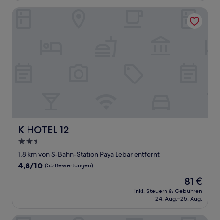
Bewertungen)
K HOTEL 12
K HOTEL 12
K HOTEL 12
2.5-
Sterne-
1,8 km von S-Bahn-Station Paya Lebar entfernt
Unterkunft
4.8
4,8/10
(55 Bewertungen)
von
Der
81 €
10,
Preis
(55
inkl. Steuern & Gebühren
beträgt
24. Aug.–25. Aug.
Bewertungen)
81 €
Ibis Budget Singapore Gold