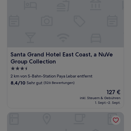
Santa Grand Hotel East Coast, a NuVe Group Collection
Santa Grand Hotel East Coast, a NuVe
Group Collection
3.5-
Sterne-
2 km von S-Bahn-Station Paya Lebar entfernt
Unterkunft
8.4
8,4/10
Sehr gut
(526 Bewertungen)
von
Der
127 €
10,
Preis
Sehr
inkl. Steuern & Gebühren
beträgt
1. Sept.–2. Sept.
gut,
127 €
(526
Bewertungen)
Aqueen Hotel Paya Lebar