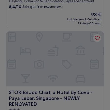
Sterne-
Geylang, 1,9 km von S-Bahn-Station Paya Lebar entfernt
Unterkunft
8.4
8,4/10
Sehr gut
(845 Bewertungen)
von
Der
93 €
10,
Preis
Sehr
inkl. Steuern & Gebühren
beträgt
29. Aug.–30. Aug.
gut,
93 €
(845
Bewertungen)
STORIES Joo Chiat, a Hotel by Cove - Paya Lebar, Singa
STORIES Joo Chiat, a Hotel by Cove - Paya Lebar, Sin
STORIES Joo Chiat, a Hotel by Cove -
Paya Lebar, Singapore - NEWLY
RENOVATED