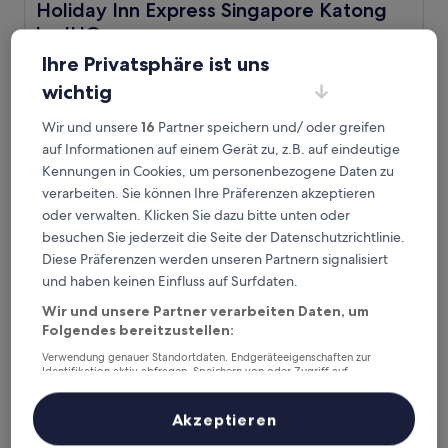
Holiday Inn Express Singapore Katong by IHG
Holiday Inn Express Singapore Katong
by IHG
3.5-
Ihre Privatsphäre ist uns
Sterne-
2 km von S-Bahn-Station Paya Lebar entfernt
wichtig
Unterkunft
9.0
9,0/10
Wunderbar
(1.016 Bewertungen)
von
Wir und unsere
16
Partner speichern und/ oder greifen
Der
121 €
10,
auf Informationen auf einem Gerät zu, z.B. auf eindeutige
Preis
Wunderbar,
inkl. Steuern & Gebühren
beträgt
Kennungen in Cookies, um personenbezogene Daten zu
1. Sept.–2. Sept.
(1.016
121 €
verarbeiten. Sie können Ihre Präferenzen akzeptieren
Bewertungen)
Village Hotel Katong by Far East Hospitality
oder verwalten. Klicken Sie dazu bitte unten oder
besuchen Sie jederzeit die Seite der Datenschutzrichtlinie.
Diese Präferenzen werden unseren Partnern signalisiert
und haben keinen Einfluss auf Surfdaten.
Wir und unsere Partner verarbeiten Daten, um
Folgendes bereitzustellen:
Verwendung genauer Standortdaten. Endgeräteeigenschaften zur
Identifikation aktiv abfragen. Speichern von oder Zugriff auf
Informationen auf einem Endgerät. Personalisierte Werbung und
Inhalte, Messung von Werbeleistung und der Performance von Inhalten,
Zielgruppenforschung sowie Entwicklung und Verbesserung von
Akzeptieren
Angeboten.
Liste der Partner (Lieferanten)