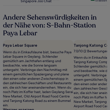
Singapore Joo Chiat
731 Bewertu
gelten.
Sterne-
Unterkunft
Andere Sehenswürdigkeiten in
der Nähe von: S-Bahn-Station
Paya Lebar
Paya Lebar Square
Tanjong Katong Co
7.0/10 (2 Bewertungen)
Wenn du in Einkaufslaune bist, besuche Paya
Lebar Square in Geylang. Schlender
Wenn du in Einkaufslau
gemütlich am Jachthafen entlang und
Tanjong Katong Comple
beobachte, wie die Sonne langsam
Schlender gemütlich a
untergeht. Verbringe den Nachmittag mit
und beobachte, wie di
einem gemütlichen Spaziergang und plane
untergeht. Verbringe d
den einen oder anderen Zwischenstopp in
einem gemütlichen Spa
den zahlreichen Geschäften und Restaurants
den einen oder andere
ein, die sich hier aneinanderreihen. Wenn du
den zahlreichen Geschä
noch Platz im Koffer hast, laden Geylang Serai
ein, die sich hier anei
New Market, Old Airport Road Food Centre
noch Platz im Koffer ha
und Tanjong Katong Road zu einem Bummel
New Market, Tanjong K
ein.
Airport Road Food Cen
Weniger anzeigen