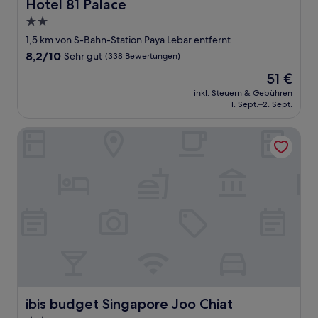
Hotel 81 Palace
Hotel 81 Palace
2.0-
Sterne-
1,5 km von S-Bahn-Station Paya Lebar entfernt
Unterkunft
8.2
8,2/10
Sehr gut
(338 Bewertungen)
von
Der
51 €
10,
Preis
Sehr
inkl. Steuern & Gebühren
beträgt
1. Sept.–2. Sept.
gut,
51 €
(338
Bewertungen)
ibis budget Singapore Joo Chiat
ibis budget Singapore Joo Chiat
ibis budget Singapore Joo Chiat