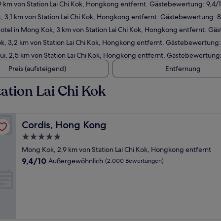
 km von Station Lai Chi Kok, Hongkong entfernt. Gästebewertung: 9,4
 3,1 km von Station Lai Chi Kok, Hongkong entfernt. Gästebewertung: 
tel in Mong Kok, 3 km von Station Lai Chi Kok, Hongkong entfernt. Gä
, 3,2 km von Station Lai Chi Kok, Hongkong entfernt. Gästebewertung:
sui, 2,5 km von Station Lai Chi Kok, Hongkong entfernt. Gästebewertung
Preis (aufsteigend)
Entfernung
ation Lai Chi Kok
Cordis, Hong Kong
Cordis, Hong Kong
5.0-
Sterne-
Mong Kok, 2,9 km von Station Lai Chi Kok, Hongkong entfernt
Unterkunft
9.4
9,4/10
Außergewöhnlich
(2.000 Bewertungen)
von
10,
Außergewöhnlich,
(2.000
Bewertungen)