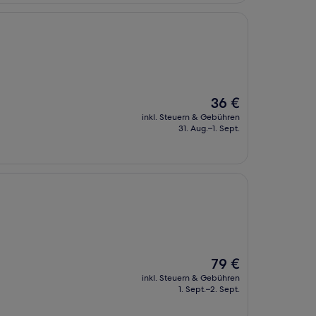
Der
36 €
Preis
inkl. Steuern & Gebühren
beträgt
31. Aug.–1. Sept.
36 €
Der
79 €
Preis
inkl. Steuern & Gebühren
beträgt
1. Sept.–2. Sept.
79 €