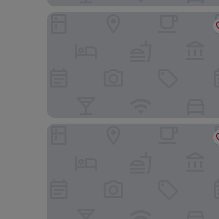
Jao Tsung-I Academy, Heritage Lodge
Kam Fu Guest House