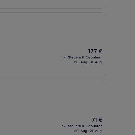
Der
177 €
Preis
inkl. Steuern & Gebühren
beträgt
30. Aug.–31. Aug.
177 €
Der
71 €
Preis
inkl. Steuern & Gebühren
beträgt
20. Aug.–21. Aug.