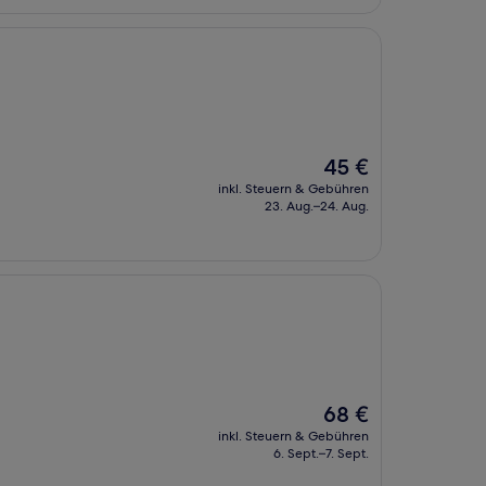
Der
45 €
Preis
inkl. Steuern & Gebühren
beträgt
23. Aug.–24. Aug.
45 €
Der
68 €
Preis
inkl. Steuern & Gebühren
beträgt
6. Sept.–7. Sept.
68 €