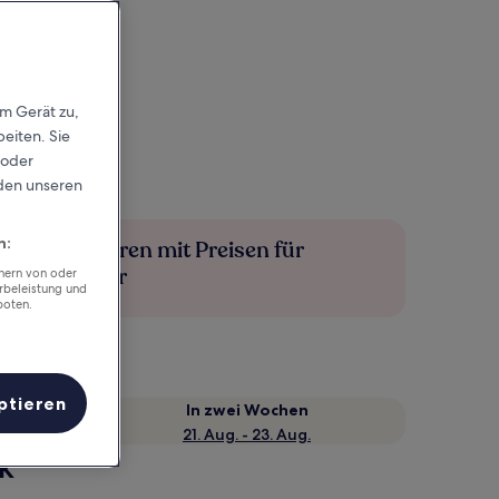
em Gerät zu,
eiten. Sie
 oder
rden unseren
n:
Mehr sparen mit Preisen für
Mitglieder
chern von oder
rbeleistung und
boten.
ptieren
e
In zwei Wochen
21. Aug. - 23. Aug.
ck