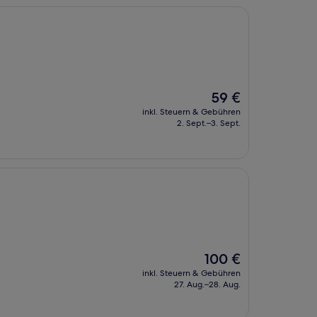
Der
59 €
Preis
inkl. Steuern & Gebühren
beträgt
2. Sept.–3. Sept.
59 €
Der
100 €
Preis
inkl. Steuern & Gebühren
beträgt
27. Aug.–28. Aug.
100 €