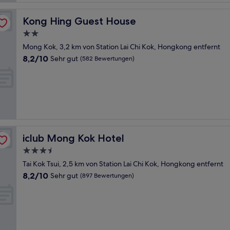
Kong Hing Guest House
Kong Hing Guest House
2.0-
Sterne-
Mong Kok, 3,2 km von Station Lai Chi Kok, Hongkong entfernt
Unterkunft
8.2
8,2/10
Sehr gut
(582 Bewertungen)
von
10,
Sehr
gut,
(582
Bewertungen)
iclub Mong Kok Hotel
iclub Mong Kok Hotel
3.5-
Sterne-
Tai Kok Tsui, 2,5 km von Station Lai Chi Kok, Hongkong entfernt
Unterkunft
8.2
8,2/10
Sehr gut
(897 Bewertungen)
von
10,
Sehr
gut,
(897