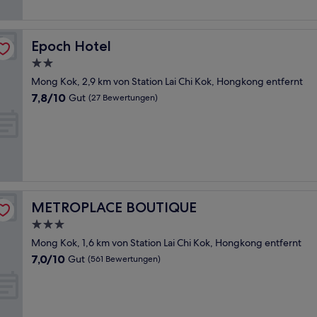
Epoch Hotel
Epoch Hotel
2.0-
Sterne-
Mong Kok, 2,9 km von Station Lai Chi Kok, Hongkong entfernt
Unterkunft
7.8
7,8/10
Gut
(27 Bewertungen)
von
10,
Gut,
(27
Bewertungen)
METROPLACE BOUTIQUE
METROPLACE BOUTIQUE
3.0-
Sterne-
Mong Kok, 1,6 km von Station Lai Chi Kok, Hongkong entfernt
Unterkunft
7.0
7,0/10
Gut
(561 Bewertungen)
von
10,
Gut,
(561