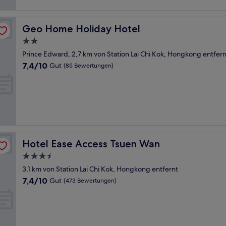
Geo Home Holiday Hotel
Geo Home Holiday Hotel
2.0-
Sterne-
Prince Edward, 2,7 km von Station Lai Chi Kok, Hongkong entfern
Unterkunft
7.4
7,4/10
Gut
(85 Bewertungen)
von
10,
Gut,
(85
Bewertungen)
Hotel Ease Access Tsuen Wan
Hotel Ease Access Tsuen Wan
3.5-
Sterne-
3,1 km von Station Lai Chi Kok, Hongkong entfernt
Unterkunft
7.4
7,4/10
Gut
(473 Bewertungen)
von
10,
Gut,
(473
Bewertungen)