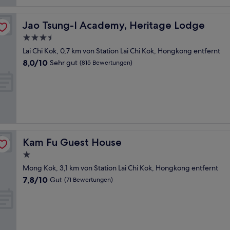
Bewertungen)
Jao Tsung-I Academy, Heritage Lodge
Jao Tsung-I Academy, Heritage Lodge
3.5-
Sterne-
Lai Chi Kok, 0,7 km von Station Lai Chi Kok, Hongkong entfernt
Unterkunft
8.0
8,0/10
Sehr gut
(815 Bewertungen)
von
10,
Sehr
gut,
(815
Bewertungen)
Kam Fu Guest House
Kam Fu Guest House
1.0-
Stern-
Mong Kok, 3,1 km von Station Lai Chi Kok, Hongkong entfernt
Unterkunft
7.8
7,8/10
Gut
(71 Bewertungen)
von
10,
Gut,
(71
Bewertungen)