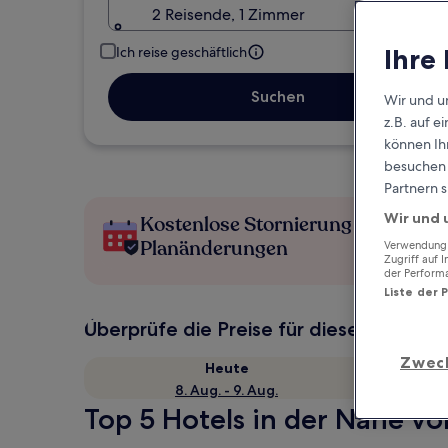
2 Reisende, 1 Zimmer
Ihre
Ich reise geschäftlich
Suchen
Wir und u
z.B. auf 
können Ihr
besuchen S
Partnern s
Wir und 
Kostenlose Stornierung bei
Planänderungen
Verwendung g
Zugriff auf 
der Perform
Liste der 
Überprüfe die Preise für diese Daten
Zwec
Heute
8. Aug. - 9. Aug.
Top 5 Hotels in der Nähe von