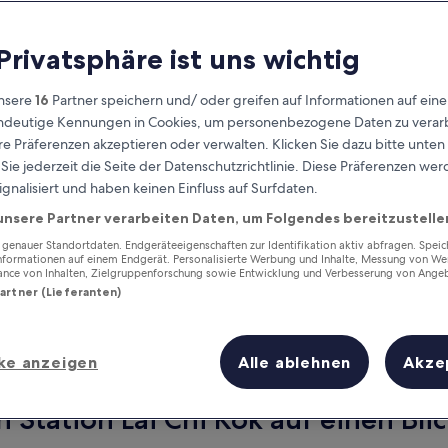
 Privatsphäre ist uns wichtig
nsere
16
Partner speichern und/ oder greifen auf Informationen auf ein
eindeutige Kennungen in Cookies, um personenbezogene Daten zu verarb
e Präferenzen akzeptieren oder verwalten. Klicken Sie dazu bitte unten
ie jederzeit die Seite der Datenschutzrichtlinie. Diese Präferenzen we
ignalisiert und haben keinen Einfluss auf Surfdaten.
unsere Partner verarbeiten Daten, um Folgendes bereitzustelle
Verdiene Prämien für jede
wahrgenommene Übernachtung
enauer Standortdaten. Endgeräteeigenschaften zur Identifikation aktiv abfragen. Spei
Informationen auf einem Endgerät. Personalisierte Werbung und Inhalte, Messung von We
ance von Inhalten, Zielgruppenforschung sowie Entwicklung und Verbesserung von Ange
Partner (Lieferanten)
ke anzeigen
Alle ablehnen
Akze
Morgen
Nächstes Wochenend
9. Aug. - 10. Aug.
14. Aug. - 16. Aug.
 Station Lai Chi Kok auf einen Bli