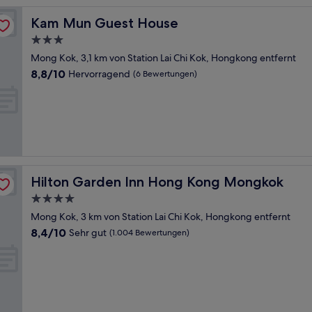
Kam Mun Guest House
Kam Mun Guest House
3.0-
Sterne-
Mong Kok, 3,1 km von Station Lai Chi Kok, Hongkong entfernt
Unterkunft
8.8
8,8/10
Hervorragend
(6 Bewertungen)
von
10,
Hervorragend,
(6
Bewertungen)
Hilton Garden Inn Hong Kong Mongkok
Hilton Garden Inn Hong Kong Mongkok
4.0-
Sterne-
Mong Kok, 3 km von Station Lai Chi Kok, Hongkong entfernt
Unterkunft
8.4
8,4/10
Sehr gut
(1.004 Bewertungen)
von
10,
Sehr
gut,
(1.004
Bewertungen)