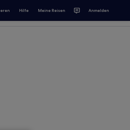
ieren
Hilfe
Meine Reisen
Anmelden