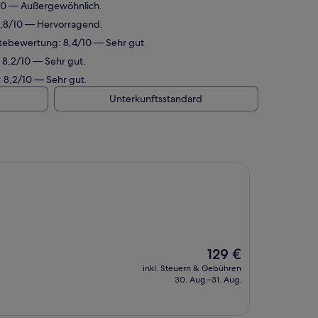
/10 — Außergewöhnlich.
8,8/10 — Hervorragend.
stebewertung: 8,4/10 — Sehr gut.
 8,2/10 — Sehr gut.
: 8,2/10 — Sehr gut.
Unterkunftsstandard
Der
129 €
Preis
inkl. Steuern & Gebühren
beträgt
30. Aug.–31. Aug.
129 €