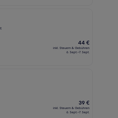
t
Der
44 €
Preis
inkl. Steuern & Gebühren
beträgt
6. Sept.–7. Sept.
44 €
Der
39 €
Preis
inkl. Steuern & Gebühren
beträgt
6. Sept.–7. Sept.
39 €